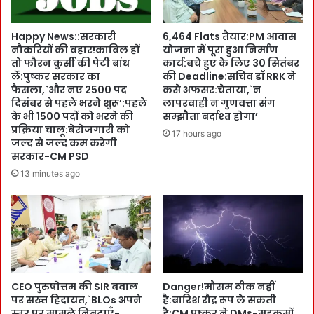
स्प
a
र्श
t
Happy News::सरकारी
6,464 Flats तैयार:PM आवास
से
e
नौकरियों की बहार!काबिल हों
योजना में पूरा हुआ निर्माण
C
:
तो फौरन कुर्सी की पेटी बांध
कार्य:बचे हुए के लिए 30 सितंबर
M
C
लें:पुष्कर सरकार का
की Deadline:सचिव डॉ RRK ने
P
M
फैसला,`और नए 2500 पद
कसे अफसर:चेताया,`न
S
पु
दिसंबर से पहले भरने शुरू’:पहले
लापरवाही न गुणवत्ता संग
D
के भी 1500 पदों को भरने की
सम्झौता बर्दाश्त होगा’
ष्क
ने
प्रक्रिया चालू:बेरोजगारी को
र
17 hours ago
जल्द से जल्द कम करेगी
ल
ने
सरकार-CM PSD
गा
क
ए
13 minutes ago
रा
वि
या
ज
स
यी
ब
पं
से
ख
प
:
ह
श्री
ले
CEO पुरुषोत्तम की SIR बवाल
Danger!मौसम ठीक नहीं
न
वि
पर सख्त हिदायत,`BLOs अपने
है:बारिश रौद्र रूप ले सकती
ग
वा
स्तर पर मामले निबटाएँ-
है:CM पुष्कर ने DMs-महकमों