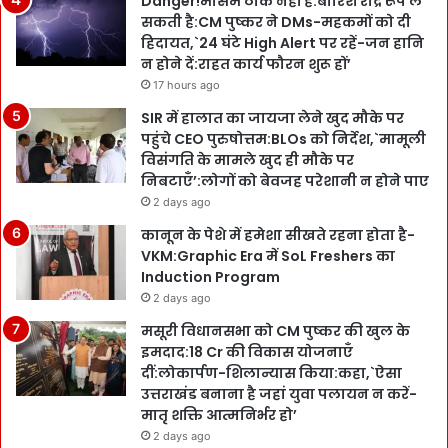
Danger!मौसम ठीक नहीं है:बारिश रौद्र रूप ले
सकती है:CM पुष्कर ने DMs-महकमों को दी
हिदायत,`24 घंटे High Alert पर रहें-जन हानि
न होने दें:राहत कार्य फौरन शुरू हों’
17 hours ago
SIR में हालात का जायजा लेने खुद मौके पर
पहुंचे CEO पुरुषोत्तम:BLOs को निर्देश,`मामूली
विसंगति के मामले खुद ही मौके पर
निबटाएँ’:लोगों को बेवजह परेशानी न होने पाए
2 days ago
कानून के पेशे में हमेशा सीखते रहना होता है-
VKM:Graphic Era में SoL Freshers का
Induction Program
2 days ago
मसूरी विधानसभा को CM पुष्कर की खुल के
इमदाद:18 Cr की विकास योजनाएँ
दीं:लोकार्पण-शिलान्यास किया:कहा,`ऐसा
उत्तराखंड बनाना है जहां युवा पलायन न करें-
मातृ शक्ति आत्मनिर्भर हो’
2 days ago