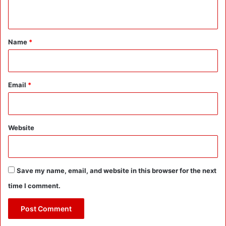
-
n
ने
शा
ह
t
को
*
Name
*
दि
या
का
म
Email
*
या
बी
का
श्रे
Website
य
Save my name, email, and website in this browser for the next
time I comment.