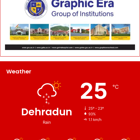
Weather
25
℃
Dehradun
25º - 23º
93%
1.1 km/h
Rain