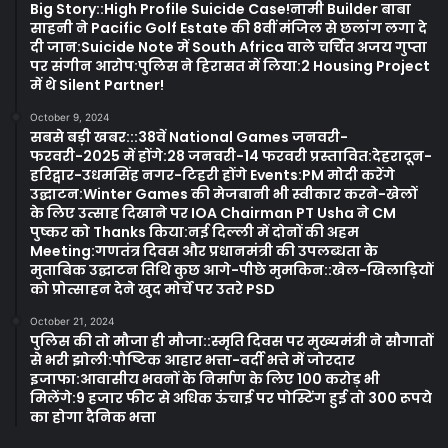
Big Story::High Profile Suicide Case!नामी Builder बाबा
साहनी ने Pacific Golf Estate की 8वीं मंजिल से छलांग लगा दे
दी जान:Suicide Note में South Africa वाले चर्चित अजय गुप्ता
पर संगीन आरोप:पुलिस ने हिरासत में लिया:2 Housing Project
में थे Silent Partner!
October 9, 2024
सबसे बड़ी खबर:::38वें National Games जनवरी-
फरवरी-2025 में होंगे:28 जनवरी-14 फरवरी प्रस्तावित:देहरादून-
हरिद्वार-उधमसिंह नगर-टिहरी होंगे Events:PM मोदी करेंगे
उद्घाटन:Winter Games की मेजबानी भी स्वीकार करने-खेलों
के लिए उत्साह दिखाने पर IOA Chairman PT Usha ने CM
पुष्कर को Thanks किया:नई दिल्ली में दोनों की अहम
Meeting:गणतंत्र दिवस और प्रधानमंत्री की उपलब्धता के
मुताबिक उद्घाटन तिथि कुछ आगे-पीछे मुमकिन::खेल-खिलाड़ियों
को प्रोत्साहन देने खुद मोर्चे पर उतरे PSD
October 21, 2024
पुलिस की तो मौजा ही मौजा::स्मृति दिवस पर मुख्यमंत्री ने सौगातों
से भरी झोली:पौष्टिक आहार भत्ता-वर्दी भत्ते में जोरदार
इजाफा:आवासीय भवनों के निर्माण के लिए 100 करोड़ भी
मिलेंगे:9 हजार फीट से अधिक ऊंचाई पर पोस्टिंग हुई तो 300 रूपये
का होगा दैनिक भत्ता