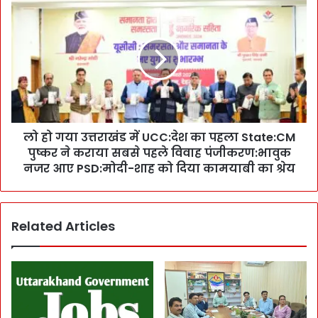
लो
-
हो
अ
ग
ध्य
या
क्षों
उ
की
त्त
कु
रा
र्सि
खं
यों
ड
प
लो हो गया उत्तराखंड में UCC:देश का पहला State:CM
में
र
पुष्कर ने कराया सबसे पहले विवाह पंजीकरण:भावुक
U
B
C
नजर आए PSD:मोदी-शाह को दिया कामयाबी का श्रेय
J
C
P
:
का
दे
ज
Related Articles
श
ल
का
वा
प
:
ह
ति
ला
ल
S
स्मी
t