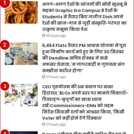
अलग-अलग देशों के व्यंजनों की सोंधी खुशबू से
महका Graphic Era Campus:8 देशों के
Students ने तैयार किए लजीज Dish:अपने
देशों की खान-पान से जुड़ी संस्कृति-परंपरा का
उत्कृष्ट नमूना किया पेश
16 hours ago
6,464 Flats तैयार:PM आवास योजना में पूरा
हुआ निर्माण कार्य:बचे हुए के लिए 30 सितंबर
की Deadline:सचिव डॉ RRK ने कसे
अफसर:चेताया,`न लापरवाही न गुणवत्ता संग
सम्झौता बर्दाश्त होगा’
17 hours ago
CEO पुरुषोत्तम की SIR बवाल पर सख्त
हिदायत,`BLOs अपने स्तर पर मामले निबटाएँ-
दिव्याङ्ग-बुजुर्गों का खास ध्यान
रखें:Commissioners-DMs को अहम
निर्देश:सियासी दलों को आश्वस्त किया,`किसी
Voter को नहीं होने देंगे दिक्कत’
17 hours ago