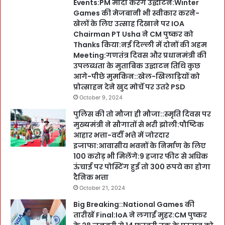
Events:PM मोदी करेंगे उद्घाटन:Winter
Games की मेजबानी भी स्वीकार करने-
खेलों के लिए उत्साह दिखाने पर IOA
Chairman PT Usha ने CM पुष्कर को
Thanks किया:नई दिल्ली में दोनों की अहम
Meeting:गणतंत्र दिवस और प्रधानमंत्री की
उपलब्धता के मुताबिक उद्घाटन तिथि कुछ
आगे-पीछे मुमकिन::खेल-खिलाड़ियों को
प्रोत्साहन देने खुद मोर्चे पर उतरे PSD
October 9, 2024
पुलिस की तो मौजा ही मौजा::स्मृति दिवस पर
मुख्यमंत्री ने सौगातों से भरी झोली:पौष्टिक
आहार भत्ता-वर्दी भत्ते में जोरदार
इजाफा:आवासीय भवनों के निर्माण के लिए
100 करोड़ भी मिलेंगे:9 हजार फीट से अधिक
ऊंचाई पर पोस्टिंग हुई तो 300 रूपये का होगा
दैनिक भत्ता
October 21, 2024
Big Breaking::National Games की
तारीखें Final:IoA ने लगाईं मुहर:CM पुष्कर