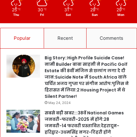
25
30
31
29
29
℃
℃
℃
℃
℃
Thu
Fri
Sat
Sun
Mon
Popular
Recent
Comments
Big Story::High Profile Suicide Case!
नामी Builder बाबा साहनी ने Pacific Golf
Estate की 8वीं मंजिल से छलांग लगा दे दी
जान:Suicide Note में South Africa वाले
चर्चित अजय गुप्ता पर संगीन आरोप:पुलिस ने
हिरासत में लिया:2 Housing Project में थे
Silent Partner!
May 24, 2024
सबसे बड़ी खबर:::38वें National Games
जनवरी-फरवरी-2025 में होंगे:28
जनवरी-14 फरवरी प्रस्तावित:देहरादून-
हरिद्वार-उधमसिंह नगर-टिहरी होंगे