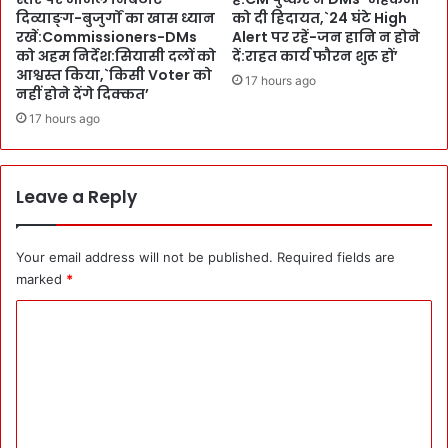
र
ह
दिव्याङ्ग-बुजुर्गों का खास ध्यान
को दी हिदायत,`24 घंटे High
की
पं
रखें:Commissioners-DMs
Alert पर रहें-जन हानि न होने
शि
जी
को अहम निर्देश:सियासी दलों को
दें:राहत कार्य फौरन शुरू हों’
क
क
आश्वस्त किया,`किसी Voter को
17 hours ago
स्त
नहीं होने देंगे दिक्कत’
र
-
ण
17 hours ago
शि
:
वा
भा
लि
वु
Leave a Reply
क
क
न
न
ग
ज
Your email address will not be published.
Required fields are
र
र
की
marked
*
आ
फ
ए
C
त
P
ह
o
S
के
D
m
खा
:
स
m
मो
मा
दी
e
य