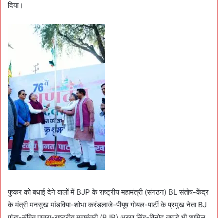
दिया।
पुष्कर को बधाई देने वालों में BJP के राष्ट्रीय महामंत्री (संगठन) BL संतोष-केंद्र
के मंत्री मनसुख मांडविया-शोभा करंडलाजे-पीयूष गोयल-पार्टी के प्रमुख नेता BJ
पांडा-संबित पात्रा-राष्ट्रीय महामंत्री (BJP) अरुण सिंह-विनोद तावड़े भी शामिल