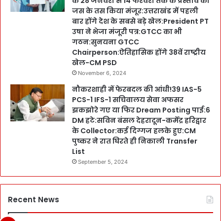
के 28 जनवरी से 14 फरवरी तक के प्रस्ताव को
जस के तस किया मंजूर:उत्तराखंड में पहली
बार होंगे देश के सबसे बड़े खेल:President PT
उषा ने भेजा मंजूरी पत्र:GTCC का भी
गठन:सुनयना GTCC
Chairperson:ऐतिहासिक होंगे 38वें राष्ट्रीय
खेल-CM PSD
November 6, 2024
नौकरशाही में फेरबदल की आंधी!39 IAS-5
PCS-1 IFS-1 सचिवालय सेवा अफसर
झकझोरे गए या फिर Dream Posting पाई:6
DM हटे:सविन बंसल देहरादून-कर्मेंद्र हरिद्वार
के Collector:कई दिग्गज हलके हुए:CM
पुष्कर ने रात घिरते ही निकाली Transfer
List
September 5, 2024
Recent News