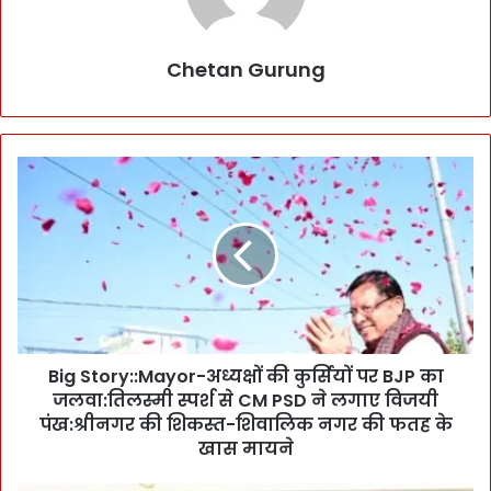
Chetan Gurung
B
i
g
S
t
o
r
y
:
Big Story::Mayor-अध्यक्षों की कुर्सियों पर BJP का
:
जलवा:तिलस्मी स्पर्श से CM PSD ने लगाए विजयी
M
a
पंख:श्रीनगर की शिकस्त-शिवालिक नगर की फतह के
y
खास मायने
o
r