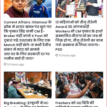
o
-
n
ठे
a
के
l
दा
Current Affairs::Glamour के
13 महिलाओं को तीलू रौतेली
G
र
झोंक में शायद ऋषभ पंत भूल गए
Award:35 आंगनवाड़ी
a
-
कि पुष्कर सिंह धामी CM हैं-
Workers भी CM पुष्कर के हाथों
m
कं
Broker नहीं:अपने X Post को
सम्मानित:वीरांगाओं का जब भी
e
प
दुबारा पढ़ें:उत्तराखंड के लिए एक
जिक्र होगा, तीलू रौतेली का नाम
s
नी
Match नहीं खेले-न कभी दैवीय
गर्व-सम्मान से लिया जाएगा-
दे
संकट में मदद को सामने
PSD
प
आए:घर के लिए सरकारी दर पर
ख
र
15 hours ago
जमीन क्यों दी जाए?
र
F
हे
I
14 hours ago
प्र
R
शां
:
त
ज
आ
ल्द
र्य
गि
का
र
भा
फ्ता
Big Breaking::हल्द्वानी में HC
Freshers को GE विवि की
र
री