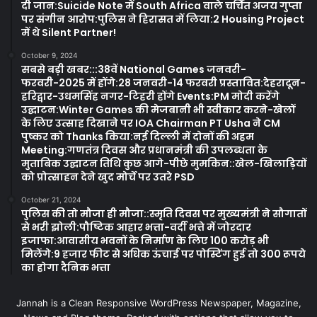
दी जान:Suicide Note में South Africa वाले चर्चित अजय गुप्ता
पर संगीन आरोप:पुलिस ने हिरासत में लिया:2 Housing Project
में थे Silent Partner!
October 9, 2024
सबसे बड़ी खबर:::38वें National Games जनवरी-
फरवरी-2025 में होंगे:28 जनवरी-14 फरवरी प्रस्तावित:देहरादून-
हरिद्वार-उधमसिंह नगर-टिहरी होंगे Events:PM मोदी करेंगे
उद्घाटन:Winter Games की मेजबानी भी स्वीकार करने-खेलों
के लिए उत्साह दिखाने पर IOA Chairman PT Usha ने CM
पुष्कर को Thanks किया:नई दिल्ली में दोनों की अहम
Meeting:गणतंत्र दिवस और प्रधानमंत्री की उपलब्धता के
मुताबिक उद्घाटन तिथि कुछ आगे-पीछे मुमकिन::खेल-खिलाड़ियों
को प्रोत्साहन देने खुद मोर्चे पर उतरे PSD
October 21, 2024
पुलिस की तो मौजा ही मौजा::स्मृति दिवस पर मुख्यमंत्री ने सौगातों
से भरी झोली:पौष्टिक आहार भत्ता-वर्दी भत्ते में जोरदार
इजाफा:आवासीय भवनों के निर्माण के लिए 100 करोड़ भी
मिलेंगे:9 हजार फीट से अधिक ऊंचाई पर पोस्टिंग हुई तो 300 रूपये
का होगा दैनिक भत्ता
Jannah is a Clean Responsive WordPress Newspaper, Magazine,