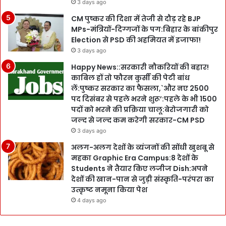
3 days ago
CM पुष्कर की दिशा में तेजी से दौड़ रहे BJP
MPs-मंत्रियों-दिग्गजों के पग:बिहार के बांकीपुर
Election से PSD की अहमियत में इजाफा!
3 days ago
Happy News::सरकारी नौकरियों की बहार!
काबिल हों तो फौरन कुर्सी की पेटी बांध
लें:पुष्कर सरकार का फैसला,`और नए 2500
पद दिसंबर से पहले भरने शुरू’:पहले के भी 1500
पदों को भरने की प्रक्रिया चालू:बेरोजगारी को
जल्द से जल्द कम करेगी सरकार-CM PSD
3 days ago
अलग-अलग देशों के व्यंजनों की सोंधी खुशबू से
महका Graphic Era Campus:8 देशों के
Students ने तैयार किए लजीज Dish:अपने
देशों की खान-पान से जुड़ी संस्कृति-परंपरा का
उत्कृष्ट नमूना किया पेश
4 days ago