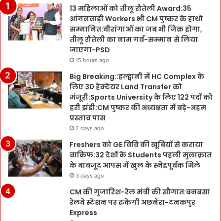
13 महिलाओं को तीलू रौतेली Award:35
आंगनवाड़ी Workers भी CM पुष्कर के हाथों
सम्मानित:वीरांगाओं का जब भी जिक्र होगा,
तीलू रौतेली का नाम गर्व-सम्मान से लिया
जाएगा-PSD
15 hours ago
Big Breaking::हल्द्वानी में HC Complex के
लिए 30 हेक्टेयर Land Transfer को
मंजूरी:Sports University के लिए 122 पदों को
हरी झंडी:CM पुष्कर की अध्यक्षता में बड़े-अहम
प्रस्ताव पास
2 days ago
Freshers को GE विवि की खूबियों से कराया
वाकिफ:32 देशों के Students पहली मुलाक़ात
के बावजूद आपस में खुल के स्नेहपूर्वक मिले
3 days ago
CM की गुजारिश-रेल मंत्री की सौगात:बनबसा
रेलवे स्टेशन पर रुकेगी अछनेरा-टनकपुर
Express