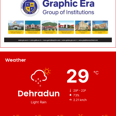
Weather
29
℃
Dehradun
29º - 23º
73%
2.21 km/h
Light Rain