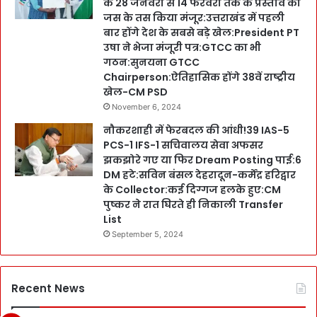
के 28 जनवरी से 14 फरवरी तक के प्रस्ताव को
जस के तस किया मंजूर:उत्तराखंड में पहली
बार होंगे देश के सबसे बड़े खेल:President PT
उषा ने भेजा मंजूरी पत्र:GTCC का भी
गठन:सुनयना GTCC
Chairperson:ऐतिहासिक होंगे 38वें राष्ट्रीय
खेल-CM PSD
November 6, 2024
नौकरशाही में फेरबदल की आंधी!39 IAS-5
PCS-1 IFS-1 सचिवालय सेवा अफसर
झकझोरे गए या फिर Dream Posting पाई:6
DM हटे:सविन बंसल देहरादून-कर्मेंद्र हरिद्वार
के Collector:कई दिग्गज हलके हुए:CM
पुष्कर ने रात घिरते ही निकाली Transfer
List
September 5, 2024
Recent News