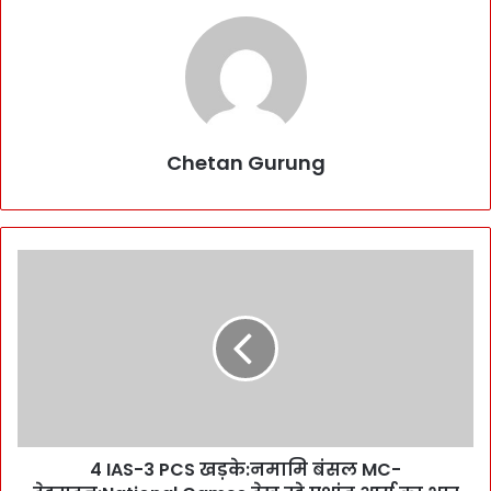
Chetan Gurung
4
I
A
S
-
3
P
C
S
4 IAS-3 PCS खड़के:नमामि बंसल MC-
ख
ड़