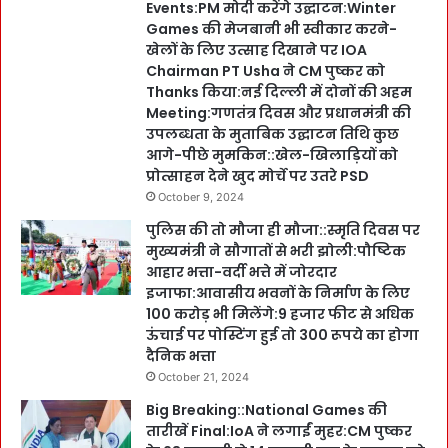
Events:PM मोदी करेंगे उद्घाटन:Winter
Games की मेजबानी भी स्वीकार करने-
खेलों के लिए उत्साह दिखाने पर IOA
Chairman PT Usha ने CM पुष्कर को
Thanks किया:नई दिल्ली में दोनों की अहम
Meeting:गणतंत्र दिवस और प्रधानमंत्री की
उपलब्धता के मुताबिक उद्घाटन तिथि कुछ
आगे-पीछे मुमकिन::खेल-खिलाड़ियों को
प्रोत्साहन देने खुद मोर्चे पर उतरे PSD
October 9, 2024
पुलिस की तो मौजा ही मौजा::स्मृति दिवस पर
मुख्यमंत्री ने सौगातों से भरी झोली:पौष्टिक
आहार भत्ता-वर्दी भत्ते में जोरदार
इजाफा:आवासीय भवनों के निर्माण के लिए
100 करोड़ भी मिलेंगे:9 हजार फीट से अधिक
ऊंचाई पर पोस्टिंग हुई तो 300 रूपये का होगा
दैनिक भत्ता
October 21, 2024
Big Breaking::National Games की
तारीखें Final:IoA ने लगाईं मुहर:CM पुष्कर