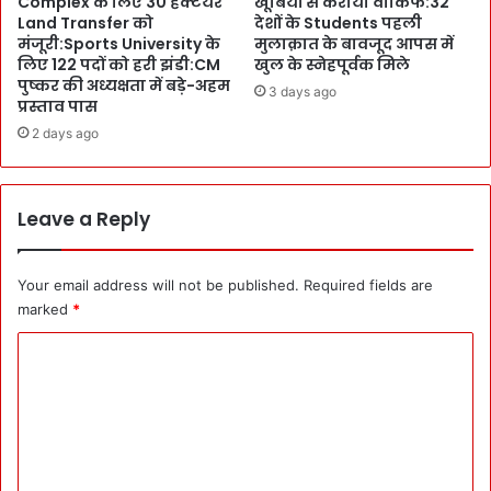
Complex के लिए 30 हेक्टेयर
खूबियों से कराया वाकिफ:32
क
का
Land Transfer को
देशों के Students पहली
म
दा
मंजूरी:Sports University के
मुलाक़ात के बावजूद आपस में
कि
वा
लिए 122 पदों को हरी झंडी:CM
खुल के स्नेहपूर्वक मिले
या
पुष्कर की अध्यक्षता में बड़े-अहम
3 days ago
:
प्रस्ताव पास
ना
2 days ago
म
रा
शि
प्र
Leave a Reply
शां
त
को
Your email address will not be published.
Required fields are
M
marked
*
D
C
-
G
o
M
m
V
N
m
ब
e
ना