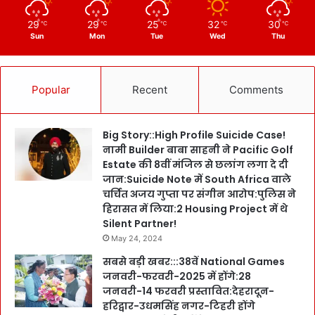
29
29
25
32
30
℃
℃
℃
℃
℃
Sun
Mon
Tue
Wed
Thu
Popular
Recent
Comments
Big Story::High Profile Suicide Case!
नामी Builder बाबा साहनी ने Pacific Golf
Estate की 8वीं मंजिल से छलांग लगा दे दी
जान:Suicide Note में South Africa वाले
चर्चित अजय गुप्ता पर संगीन आरोप:पुलिस ने
हिरासत में लिया:2 Housing Project में थे
Silent Partner!
May 24, 2024
सबसे बड़ी खबर:::38वें National Games
जनवरी-फरवरी-2025 में होंगे:28
जनवरी-14 फरवरी प्रस्तावित:देहरादून-
हरिद्वार-उधमसिंह नगर-टिहरी होंगे