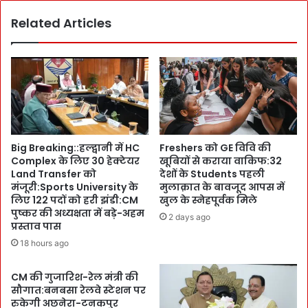
C
o
M
Related Articles
f
पु
T
ष्क
u
र
r
:
n
जु
J
ता
o
ई
b
की
:
Big Breaking::हल्द्वानी में HC
Freshers को GE विवि की
-
अ
Complex के लिए 30 हेक्टेयर
खूबियों से कराया वाकिफ:32
हा
ग
Land Transfer को
देशों के Students पहली
थों
स्त
मंजूरी:Sports University के
मुलाक़ात के बावजूद आपस में
से
से
लिए 122 पदों को हरी झंडी:CM
खुल के स्नेहपूर्वक मिले
खा
चा
पुष्कर की अध्यक्षता में बड़े-अहम
2 days ago
द
लू
प्रस्ताव पास
डा
हो
18 hours ago
ले
गा
:
नि
CM की गुजारिश-रेल मंत्री की
झा
यु
सौगात:बनबसा रेलवे स्टेशन पर
ड़ू
क्ति
रुकेगी अछनेरा-टनकपुर