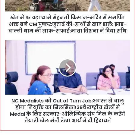
मे
मे
खेत में फावड़ा थामे मेहनती किसान-मंदिर में समर्पित
ह
भक्त बने CM पुष्कर:जुताई की-हाथों से खाद डाले: झाड़ू-
न
ती
बाल्टी थाम की साफ-सफाई:माता बिशना ने दिया साथ
कि
सा
N
न
G
-
M
मं
e
दि
d
र
a
में
l
स
i
म
s
र्पि
NG Medalists को Out of Turn Job:अगस्त से चालू
t
त
होगा नियुक्ति का सिलसिला!39वें राष्ट्रीय खेलों में
s
भ
को
Medal के लिए सरकार-ओलिम्पिक संघ मिल के करेंगे
क्त
O
तैयारी:खेल मंत्री रेखा आर्य ने दी हिदायतें
ब
u
ने
t