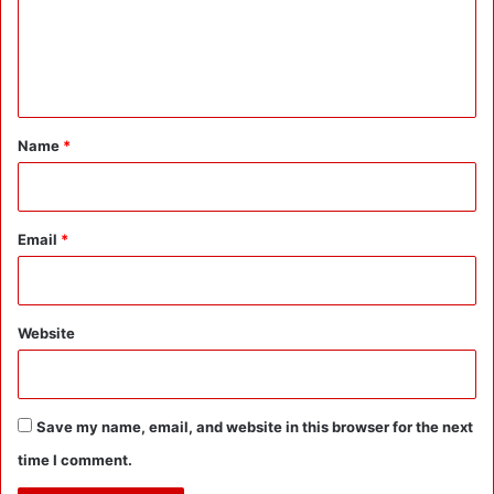
m
थ
ए
e
स
र
n
का
t
र
-
*
Name
*
ओ
लि
म्पि
क
Email
*
सं
घ
मि
ल
Website
के
क
रें
गे
Save my name, email, and website in this browser for the next
तै
या
time I comment.
री