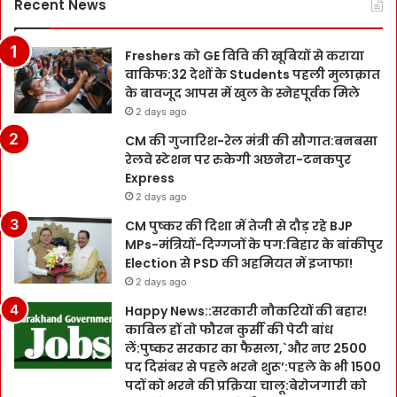
Recent News
Freshers को GE विवि की खूबियों से कराया
वाकिफ:32 देशों के Students पहली मुलाक़ात
के बावजूद आपस में खुल के स्नेहपूर्वक मिले
2 days ago
CM की गुजारिश-रेल मंत्री की सौगात:बनबसा
रेलवे स्टेशन पर रुकेगी अछनेरा-टनकपुर
Express
2 days ago
CM पुष्कर की दिशा में तेजी से दौड़ रहे BJP
MPs-मंत्रियों-दिग्गजों के पग:बिहार के बांकीपुर
Election से PSD की अहमियत में इजाफा!
2 days ago
Happy News::सरकारी नौकरियों की बहार!
काबिल हों तो फौरन कुर्सी की पेटी बांध
लें:पुष्कर सरकार का फैसला,`और नए 2500
पद दिसंबर से पहले भरने शुरू’:पहले के भी 1500
पदों को भरने की प्रक्रिया चालू:बेरोजगारी को