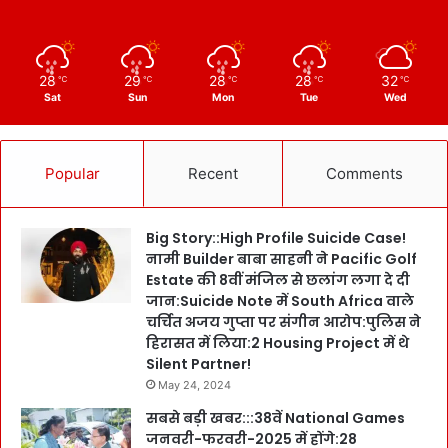
28
29
28
28
32
℃
℃
℃
℃
℃
Sat
Sun
Mon
Tue
Wed
Popular
Recent
Comments
Big Story::High Profile Suicide Case!
नामी Builder बाबा साहनी ने Pacific Golf
Estate की 8वीं मंजिल से छलांग लगा दे दी
जान:Suicide Note में South Africa वाले
चर्चित अजय गुप्ता पर संगीन आरोप:पुलिस ने
हिरासत में लिया:2 Housing Project में थे
Silent Partner!
May 24, 2024
सबसे बड़ी खबर:::38वें National Games
जनवरी-फरवरी-2025 में होंगे:28