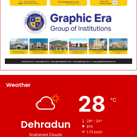
Weather
28
℃
Dehradun
28º - 24º
81%
1.75 km/h
Scattered Clouds