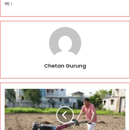
पाए।
Chetan Gurung
खे
त
में
फा
व
ड़ा
था