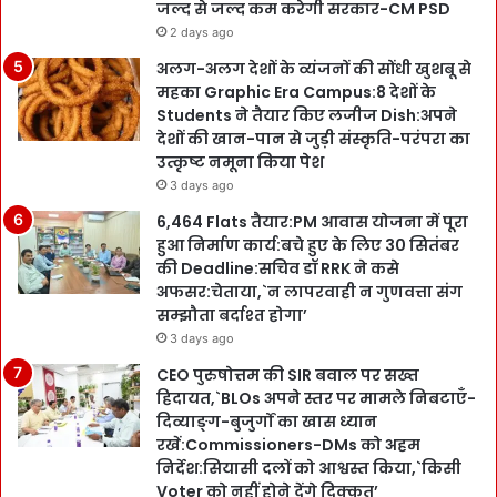
जल्द से जल्द कम करेगी सरकार-CM PSD
2 days ago
अलग-अलग देशों के व्यंजनों की सोंधी खुशबू से
महका Graphic Era Campus:8 देशों के
Students ने तैयार किए लजीज Dish:अपने
देशों की खान-पान से जुड़ी संस्कृति-परंपरा का
उत्कृष्ट नमूना किया पेश
3 days ago
6,464 Flats तैयार:PM आवास योजना में पूरा
हुआ निर्माण कार्य:बचे हुए के लिए 30 सितंबर
की Deadline:सचिव डॉ RRK ने कसे
अफसर:चेताया,`न लापरवाही न गुणवत्ता संग
सम्झौता बर्दाश्त होगा’
3 days ago
CEO पुरुषोत्तम की SIR बवाल पर सख्त
हिदायत,`BLOs अपने स्तर पर मामले निबटाएँ-
दिव्याङ्ग-बुजुर्गों का खास ध्यान
रखें:Commissioners-DMs को अहम
निर्देश:सियासी दलों को आश्वस्त किया,`किसी
Voter को नहीं होने देंगे दिक्कत’