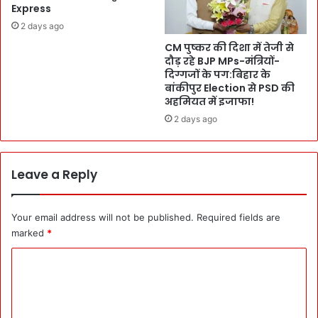
-
का
Express
बा
सि
2 days ago
ल्टी
ल
था
CM पुष्कर की दिशा में तेजी से
सि
दौड़ रहे BJP MPs-मंत्रियों-
म
ला
दिग्गजों के पग:बिहार के
की
!
बांकीपुर Election से PSD की
सा
3
अहमियत में इजाफा!
फ
9
2 days ago
-
वें
स
रा
फा
ष्ट्री
ई
य
Leave a Reply
:
खे
मा
लों
ता
में
Your email address will not be published.
Required fields are
बि
M
marked
*
श
e
ना
d
C
ने
a
o
दि
l
या
के
m
सा
लि