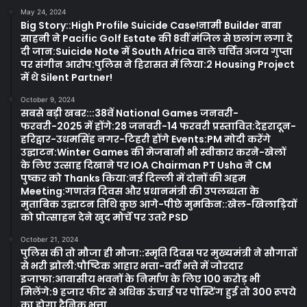
May 24, 2024
Big Story::High Profile Suicide Case!नामी Builder बाबा
साहनी ने Pacific Golf Estate की 8वीं मंजिल से छलांग लगा दे
दी जान:Suicide Note में South Africa वाले चर्चित अजय गुप्ता
पर संगीन आरोप:पुलिस ने हिरासत में लिया:2 Housing Project
में थे Silent Partner!
October 9, 2024
सबसे बड़ी खबर:::38वें National Games जनवरी-
फरवरी-2025 में होंगे:28 जनवरी-14 फरवरी प्रस्तावित:देहरादून-
हरिद्वार-उधमसिंह नगर-टिहरी होंगे Events:PM मोदी करेंगे
उद्घाटन:Winter Games की मेजबानी भी स्वीकार करने-खेलों
के लिए उत्साह दिखाने पर IOA Chairman PT Usha ने CM
पुष्कर को Thanks किया:नई दिल्ली में दोनों की अहम
Meeting:गणतंत्र दिवस और प्रधानमंत्री की उपलब्धता के
मुताबिक उद्घाटन तिथि कुछ आगे-पीछे मुमकिन::खेल-खिलाड़ियों
को प्रोत्साहन देने खुद मोर्चे पर उतरे PSD
October 21, 2024
पुलिस की तो मौजा ही मौजा::स्मृति दिवस पर मुख्यमंत्री ने सौगातों
से भरी झोली:पौष्टिक आहार भत्ता-वर्दी भत्ते में जोरदार
इजाफा:आवासीय भवनों के निर्माण के लिए 100 करोड़ भी
मिलेंगे:9 हजार फीट से अधिक ऊंचाई पर पोस्टिंग हुई तो 300 रूपये
का होगा दैनिक भत्ता