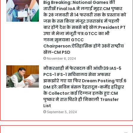
Big Breaking::National Games की
तारीखें Final:IoA ने लगाईं मुहर:CM पुष्कर
के 28 जनवरी से 14 फरवरी तक के प्रस्ताव को
जस के तस किया मंजूर:उत्तराखंड में पहली
बार होंगे देश के सबसे बड़े खेल:President PT
उषा ने भेजा मंजूरी पत्र:GTCC का भी
गठन:सुनयना GTCC
Chairperson:ऐतिहासिक होंगे 38वें राष्ट्रीय
खेल-CM PSD
November 6, 2024
नौकरशाही में फेरबदल की आंधी!39 IAS-5
PCS-1 IFS-1 सचिवालय सेवा अफसर
झकझोरे गए या फिर Dream Posting पाई:6
DM हटे:सविन बंसल देहरादून-कर्मेंद्र हरिद्वार
के Collector:कई दिग्गज हलके हुए:CM
पुष्कर ने रात घिरते ही निकाली Transfer
List
September 5, 2024