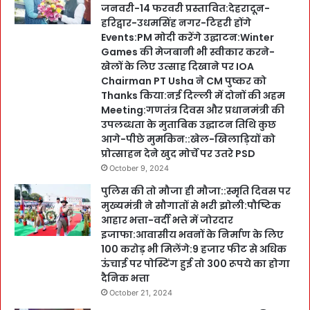
जनवरी-14 फरवरी प्रस्तावित:देहरादून-
हरिद्वार-उधमसिंह नगर-टिहरी होंगे
Events:PM मोदी करेंगे उद्घाटन:Winter
Games की मेजबानी भी स्वीकार करने-
खेलों के लिए उत्साह दिखाने पर IOA
Chairman PT Usha ने CM पुष्कर को
Thanks किया:नई दिल्ली में दोनों की अहम
Meeting:गणतंत्र दिवस और प्रधानमंत्री की
उपलब्धता के मुताबिक उद्घाटन तिथि कुछ
आगे-पीछे मुमकिन::खेल-खिलाड़ियों को
प्रोत्साहन देने खुद मोर्चे पर उतरे PSD
October 9, 2024
पुलिस की तो मौजा ही मौजा::स्मृति दिवस पर
मुख्यमंत्री ने सौगातों से भरी झोली:पौष्टिक
आहार भत्ता-वर्दी भत्ते में जोरदार
इजाफा:आवासीय भवनों के निर्माण के लिए
100 करोड़ भी मिलेंगे:9 हजार फीट से अधिक
ऊंचाई पर पोस्टिंग हुई तो 300 रूपये का होगा
दैनिक भत्ता
October 21, 2024