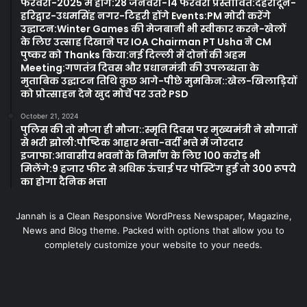
फरवरी-2025 में होंगे:28 जनवरी-14 फरवरी प्रस्तावित:देहरादून-
हरिद्वार-उधमसिंह नगर-टिहरी होंगे Events:PM मोदी करेंगे
उद्घाटन:Winter Games की मेजबानी भी स्वीकार करने-खेलों
के लिए उत्साह दिखाने पर IOA Chairman PT Usha ने CM
पुष्कर को Thanks किया:नई दिल्ली में दोनों की अहम
Meeting:गणतंत्र दिवस और प्रधानमंत्री की उपलब्धता के
मुताबिक उद्घाटन तिथि कुछ आगे-पीछे मुमकिन::खेल-खिलाड़ियों
को प्रोत्साहन देने खुद मोर्चे पर उतरे PSD
October 21, 2024
पुलिस की तो मौजा ही मौजा::स्मृति दिवस पर मुख्यमंत्री ने सौगातों
से भरी झोली:पौष्टिक आहार भत्ता-वर्दी भत्ते में जोरदार
इजाफा:आवासीय भवनों के निर्माण के लिए 100 करोड़ भी
मिलेंगे:9 हजार फीट से अधिक ऊंचाई पर पोस्टिंग हुई तो 300 रूपये
का होगा दैनिक भत्ता
Jannah is a Clean Responsive WordPress Newspaper, Magazine,
News and Blog theme. Packed with options that allow you to
completely customize your website to your needs.