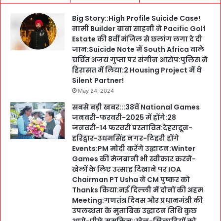
Big Story::High Profile Suicide Case!
नामी Builder बाबा साहनी ने Pacific Golf
Estate की 8वीं मंजिल से छलांग लगा दे दी
जान:Suicide Note में South Africa वाले
चर्चित अजय गुप्ता पर संगीन आरोप:पुलिस ने
हिरासत में लिया:2 Housing Project में थे
Silent Partner!
May 24, 2024
सबसे बड़ी खबर:::38वें National Games
जनवरी-फरवरी-2025 में होंगे:28
जनवरी-14 फरवरी प्रस्तावित:देहरादून-
हरिद्वार-उधमसिंह नगर-टिहरी होंगे
Events:PM मोदी करेंगे उद्घाटन:Winter
Games की मेजबानी भी स्वीकार करने-
खेलों के लिए उत्साह दिखाने पर IOA
Chairman PT Usha ने CM पुष्कर को
Thanks किया:नई दिल्ली में दोनों की अहम
Meeting:गणतंत्र दिवस और प्रधानमंत्री की
उपलब्धता के मुताबिक उद्घाटन तिथि कुछ