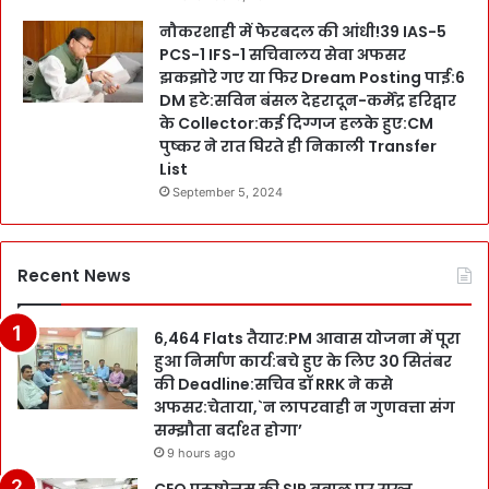
नौकरशाही में फेरबदल की आंधी!39 IAS-5
PCS-1 IFS-1 सचिवालय सेवा अफसर
झकझोरे गए या फिर Dream Posting पाई:6
DM हटे:सविन बंसल देहरादून-कर्मेंद्र हरिद्वार
के Collector:कई दिग्गज हलके हुए:CM
पुष्कर ने रात घिरते ही निकाली Transfer
List
September 5, 2024
Recent News
6,464 Flats तैयार:PM आवास योजना में पूरा
हुआ निर्माण कार्य:बचे हुए के लिए 30 सितंबर
की Deadline:सचिव डॉ RRK ने कसे
अफसर:चेताया,`न लापरवाही न गुणवत्ता संग
सम्झौता बर्दाश्त होगा’
9 hours ago