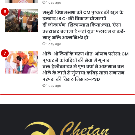
1 day ago
मसूरी विधानसभा को CM पुष्कर की खुल के
इमदाद:18 Cr की विकास योजनाएँ
दीं:लोकार्पण-शिलान्यास किया:कहा,`ऐसा
उत्तराखंड बनाना है जहां युवा पलायन न करें-
मातृ शक्ति आत्मनिर्भर हो’
1 day ago
भोले-भोलियों के चरण धोए-भोजन परोसा:CM
पुष्कर ने कांवड़ियों की सेवा में गुजारा
वक्त:हेलीकाप्टर से पुष्प वर्षा ने आसमान बम
भोले के नारों से गुंजाया:काँवड़ यात्रा सनातन
परंपरा की विराट मिसाल-PSD
1 day ago