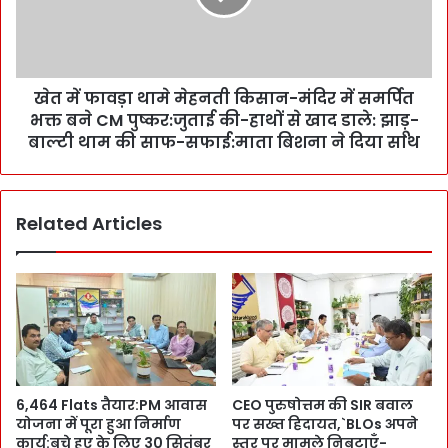
बो
ड़ा
ले
था
C
मे
M
मे
पु
खेत में फावड़ा थामे मेहनती किसान-मंदिर में समर्पित
ह
ष्क
भक्त बने CM पुष्कर:जुताई की-हाथों से खाद डाले: झाड़ू-
न
र
ती
बाल्टी थाम की साफ-सफाई:माता बिशना ने दिया साथ
,
कि
`
सा
आ
न
प
Related Articles
-
मे
मं
रे
दि
प
र
रि
में
वा
स
र
म
का
र्पि
अं
त
6,464 Flats तैयार:PM आवास
CEO पुरुषोत्तम की SIR बवाल
ग
भ
योजना में पूरा हुआ निर्माण
पर सख्त हिदायत,`BLOs अपने
’
क्त
कार्य:बचे हुए के लिए 30 सितंबर
स्तर पर मामले निबटाएँ-