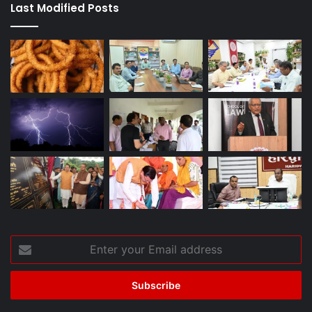
Last Modified Posts
Enter
your
Email
address