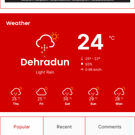
Weather
24
℃
Dehradun
25º - 22º
93%
0.96 km/h
Light Rain
25
25
30
29
28
℃
℃
℃
℃
℃
Thu
Fri
Sat
Sun
Mon
Popular
Recent
Comments