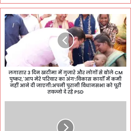
ल
गा
ता
र
3
दि
न
ख
टी
लगातार 3 दिन खटीमा में गुजारे और लोगों से बोले CM
मा
पुष्कर,`आप मेरे परिवार का अंग’:विकास कार्यों में कमी
में
गु
नहीं आने दी जाएगी:अपनी पुरानी विधानसभा को पूरी
जा
तवज्जो दे रहे PSD
रे
औ
खे
र
त
लो
में
गों
फा
से
व