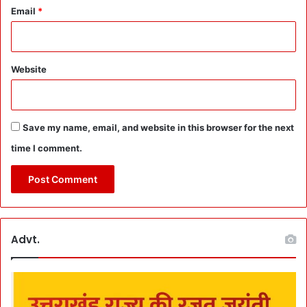
या
Email
*
सा
थ
Website
Save my name, email, and website in this browser for the next
time I comment.
Advt.