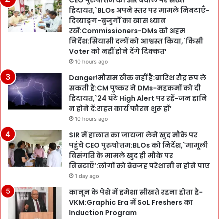
CEO पुरुषोत्तम की SIR बवाल पर सख्त
हिदायत,`BLOs अपने स्तर पर मामले निबटाएँ-
दिव्याङ्ग-बुजुर्गों का खास ध्यान
रखें:Commissioners-DMs को अहम
निर्देश:सियासी दलों को आश्वस्त किया,`किसी
Voter को नहीं होने देंगे दिक्कत’
10 hours ago
Danger!मौसम ठीक नहीं है:बारिश रौद्र रूप ले
सकती है:CM पुष्कर ने DMs-महकमों को दी
हिदायत,`24 घंटे High Alert पर रहें-जन हानि
न होने दें:राहत कार्य फौरन शुरू हों’
10 hours ago
SIR में हालात का जायजा लेने खुद मौके पर
पहुंचे CEO पुरुषोत्तम:BLOs को निर्देश,`मामूली
विसंगति के मामले खुद ही मौके पर
निबटाएँ’:लोगों को बेवजह परेशानी न होने पाए
1 day ago
कानून के पेशे में हमेशा सीखते रहना होता है-
VKM:Graphic Era में SoL Freshers का
Induction Program