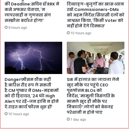
:
ब
की Deadline:सचिव डॉ RRK ने
दिव्याङ्ग-बुजुर्गों का खास ध्यान
वि
ने
कसे अफसर:चेताया,`न
रखें:Commissioners-DMs
का
C
लापरवाही न गुणवत्ता संग
को अहम निर्देश:सियासी दलों को
स
सम्झौता बर्दाश्त होगा’
आश्वस्त किया,`किसी Voter को
M
का
नहीं होने देंगे दिक्कत’
पु
9 hours ago
र्यों
ष्क
10 hours ago
में
र
क
:
मी
जु
न
ता
हीं
ई
आ
की
ने
-
Danger!मौसम ठीक नहीं
SIR में हालात का जायजा लेने
दी
हा
है:बारिश रौद्र रूप ले सकती
खुद मौके पर पहुंचे CEO
जा
थों
है:CM पुष्कर ने DMs-महकमों
पुरुषोत्तम:BLOs को
ए
से
को दी हिदायत,`24 घंटे High
निर्देश,`मामूली विसंगति के
गी
खा
Alert पर रहें-जन हानि न होने
मामले खुद ही मौके पर
:
द
दें:राहत कार्य फौरन शुरू हों’
निबटाएँ’:लोगों को बेवजह
अ
डा
परेशानी न होने पाए
10 hours ago
प
ले
1 day ago
नी
:
पु
झा