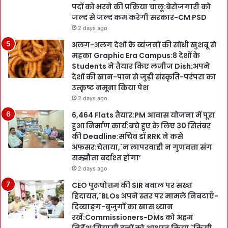
पदों को भरने की प्रक्रिया चालू:बेरोजगारी को
जल्द से जल्द कम करेगी सरकार-CM PSD
2 days ago
अलग-अलग देशों के व्यंजनों की सोंधी खुशबू से
महका Graphic Era Campus:8 देशों के
Students ने तैयार किए लजीज Dish:अपने
देशों की खान-पान से जुड़ी संस्कृति-परंपरा का
उत्कृष्ट नमूना किया पेश
2 days ago
6,464 Flats तैयार:PM आवास योजना में पूरा
हुआ निर्माण कार्य:बचे हुए के लिए 30 सितंबर
की Deadline:सचिव डॉ RRK ने कसे
अफसर:चेताया,`न लापरवाही न गुणवत्ता संग
सम्झौता बर्दाश्त होगा’
2 days ago
CEO पुरुषोत्तम की SIR बवाल पर सख्त
हिदायत,`BLOs अपने स्तर पर मामले निबटाएँ-
दिव्याङ्ग-बुजुर्गों का खास ध्यान
रखें:Commissioners-DMs को अहम