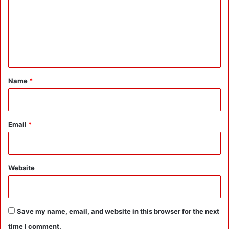
P
m
ति
-
m
U
e
K
में
n
ब
t
नी
स
*
Name
*
ह
म
ति
:
Email
*
C
M
पु
ष्क
Website
र
की
P
M
Save my name, email, and website in this browser for the next
मो
दी
time I comment.