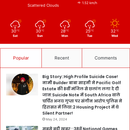
1.52 km/h
Scattered Clouds
30
30
28
25
32
℃
℃
℃
℃
℃
Sat
Sun
Mon
Tue
Wed
Popular
Recent
Comments
Big Story::High Profile Suicide Case!
नामी Builder बाबा साहनी ने Pacific Golf
Estate की 8वीं मंजिल से छलांग लगा दे दी
जान:Suicide Note में South Africa वाले
चर्चित अजय गुप्ता पर संगीन आरोप:पुलिस ने
हिरासत में लिया:2 Housing Project में थे
Silent Partner!
May 24, 2024
सबसे बड़ी खबर:::38वें National Games