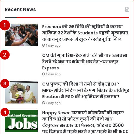
Recent News
Freshers को GE विवि की खूबियों से कराया
वाकिफ:32 देशों के Students पहली मुलाक़ात
के बावजूद आपस में खुल के स्नेहपूर्वक मिले
1 day ago
CM की गुजारिश-रेल मंत्री की सौगात:बनबसा
रेलवे स्टेशन पर रुकेगी अछनेरा-टनकपुर
Express
1 day ago
CM पुष्कर की दिशा में तेजी से दौड़ रहे BJP
MPs-मंत्रियों-दिग्गजों के पग:बिहार के बांकीपुर
Election से PSD की अहमियत में इजाफा!
1 day ago
Happy News::सरकारी नौकरियों की बहार!
काबिल हों तो फौरन कुर्सी की पेटी बांध
लें:पुष्कर सरकार का फैसला,`और नए 2500
पद दिसंबर से पहले भरने शुरू’:पहले के भी 1500