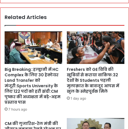
ना
श
वों
)
प
Related Articles
का
र
स
च
फ
र्चा
र
!
ढा
कि
ई
शा
घं
ऊ
टे
P
में
Big Breaking::हल्द्वानी में HC
Freshers को GE विवि की
r
:
Complex के लिए 30 हेक्टेयर
खूबियों से कराया वाकिफ:32
o
न
Land Transfer को
देशों के Students पहली
j
मो
मंजूरी:Sports University के
मुलाक़ात के बावजूद आपस में
e
भा
लिए 122 पदों को हरी झंडी:CM
खुल के स्नेहपूर्वक मिले
c
र
पुष्कर की अध्यक्षता में बड़े-अहम
1 day ago
t
त
प्रस्ताव पास
प
H
7 hours ago
र
i
मु
g
CM की गुजारिश-रेल मंत्री की
ख्य
h
सौगात:बनबसा रेलवे स्टेशन पर