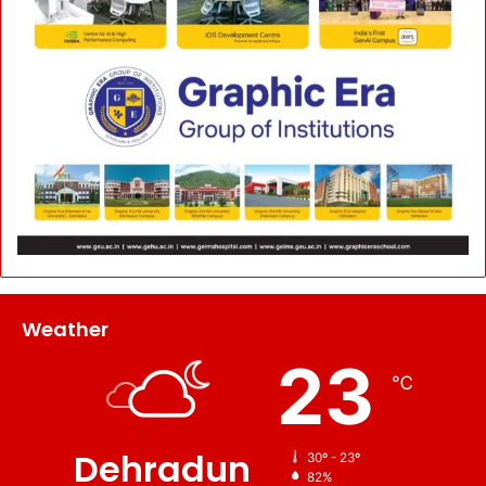
Weather
23
℃
Dehradun
30º - 23º
82%