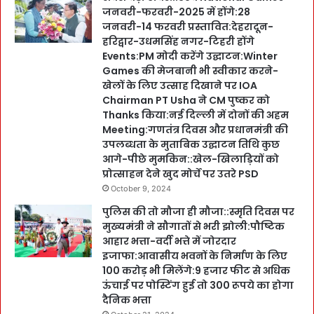
जनवरी-फरवरी-2025 में होंगे:28
जनवरी-14 फरवरी प्रस्तावित:देहरादून-
हरिद्वार-उधमसिंह नगर-टिहरी होंगे
Events:PM मोदी करेंगे उद्घाटन:Winter
Games की मेजबानी भी स्वीकार करने-
खेलों के लिए उत्साह दिखाने पर IOA
Chairman PT Usha ने CM पुष्कर को
Thanks किया:नई दिल्ली में दोनों की अहम
Meeting:गणतंत्र दिवस और प्रधानमंत्री की
उपलब्धता के मुताबिक उद्घाटन तिथि कुछ
आगे-पीछे मुमकिन::खेल-खिलाड़ियों को
प्रोत्साहन देने खुद मोर्चे पर उतरे PSD
October 9, 2024
पुलिस की तो मौजा ही मौजा::स्मृति दिवस पर
मुख्यमंत्री ने सौगातों से भरी झोली:पौष्टिक
आहार भत्ता-वर्दी भत्ते में जोरदार
इजाफा:आवासीय भवनों के निर्माण के लिए
100 करोड़ भी मिलेंगे:9 हजार फीट से अधिक
ऊंचाई पर पोस्टिंग हुई तो 300 रूपये का होगा
दैनिक भत्ता