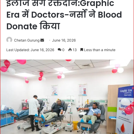
ईलाज संग रक्तदान:Graphic
Era में Doctors-नर्सों ने Blood
Donate किया
Chetan Gurung
S
June 16, 2026
e
Last Updated: June 16, 2026
0
13
Less than a minute
n
d
a
n
e
m
a
i
l