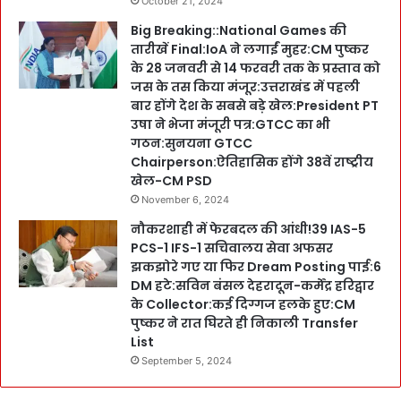
October 21, 2024
Big Breaking::National Games की
तारीखें Final:IoA ने लगाईं मुहर:CM पुष्कर
के 28 जनवरी से 14 फरवरी तक के प्रस्ताव को
जस के तस किया मंजूर:उत्तराखंड में पहली
बार होंगे देश के सबसे बड़े खेल:President PT
उषा ने भेजा मंजूरी पत्र:GTCC का भी
गठन:सुनयना GTCC
Chairperson:ऐतिहासिक होंगे 38वें राष्ट्रीय
खेल-CM PSD
November 6, 2024
नौकरशाही में फेरबदल की आंधी!39 IAS-5
PCS-1 IFS-1 सचिवालय सेवा अफसर
झकझोरे गए या फिर Dream Posting पाई:6
DM हटे:सविन बंसल देहरादून-कर्मेंद्र हरिद्वार
के Collector:कई दिग्गज हलके हुए:CM
पुष्कर ने रात घिरते ही निकाली Transfer
List
September 5, 2024