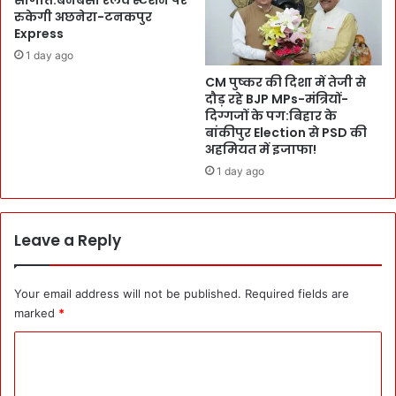
मं
S
रुकेगी अछनेरा-टनकपुर
त्रि
p
Express
यों
e
1 day ago
की
e
बै
CM पुष्कर की दिशा में तेजी से
d
ठ
दौड़ रहे BJP MPs-मंत्रियों-
T
दिग्गजों के पग:बिहार के
क
r
बांकीपुर Election से PSD की
में
a
अहमियत में इजाफा!
श
i
री
1 day ago
n
क
से
हु
वा
ए
हो
Leave a Reply
:
गी
रा
शु
ज्यों
रू
Your email address will not be published.
Required fields are
में
:
marked
*
ब
कें
नी
द्र
C
स
-
o
ह
U
म