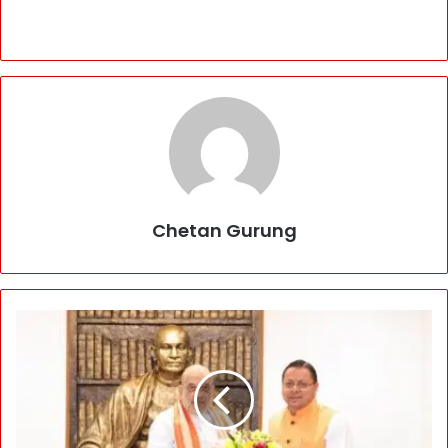
Chetan Gurung
H
M
अ
मि
त
शा
ह