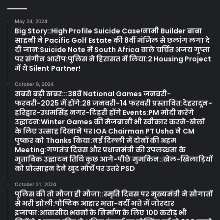
May 24, 2024
Big Story::High Profile Suicide Case!नामी Builder बाबा
साहनी ने Pacific Golf Estate की 8वीं मंजिल से छलांग लगा दे
दी जान:Suicide Note में South Africa वाले चर्चित अजय गुप्ता
पर संगीन आरोप:पुलिस ने हिरासत में लिया:2 Housing Project
में थे Silent Partner!
October 9, 2024
सबसे बड़ी खबर:::38वें National Games जनवरी-
फरवरी-2025 में होंगे:28 जनवरी-14 फरवरी प्रस्तावित:देहरादून-
हरिद्वार-उधमसिंह नगर-टिहरी होंगे Events:PM मोदी करेंगे
उद्घाटन:Winter Games की मेजबानी भी स्वीकार करने-खेलों
के लिए उत्साह दिखाने पर IOA Chairman PT Usha ने CM
पुष्कर को Thanks किया:नई दिल्ली में दोनों की अहम
Meeting:गणतंत्र दिवस और प्रधानमंत्री की उपलब्धता के
मुताबिक उद्घाटन तिथि कुछ आगे-पीछे मुमकिन::खेल-खिलाड़ियों
को प्रोत्साहन देने खुद मोर्चे पर उतरे PSD
October 21, 2024
पुलिस की तो मौजा ही मौजा::स्मृति दिवस पर मुख्यमंत्री ने सौगातों
से भरी झोली:पौष्टिक आहार भत्ता-वर्दी भत्ते में जोरदार
इजाफा:आवासीय भवनों के निर्माण के लिए 100 करोड़ भी