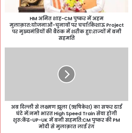
-
C
HM अमित शाह-CM पुष्कर में अहम
M
मुलाक़ात:योजनाओं-चुनावों पर चर्चा!किशाऊ Project
पु
ष्क
पर मुख्यमंत्रियों की बैठक में शरीक हुए:राज्यों में बनी
र
सहमति
में
अ
अ
ह
ब
म
दि
मु
ल्ली
ला
से
क़ा
ल
त
क्ष्म
:
ण
यो
झू
ज
अब दिल्ली से लक्ष्मण झूला (ऋषिकेश) का सफर ढाई
ला
ना
घंटे में:नमो भारत High Speed Train सेवा होगी
(
ओं
ऋ
शुरू:केंद्र-UP-UK में बनी सहमति:CM पुष्कर की PM
-
षि
मोदी से मुलाक़ात लाई रंग
चु
के