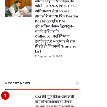
नौकरशाही में फेरबदल की
आंधी!39 IAS-5 PCS-1 IFS-1
सचिवालय सेवा अफसर
झकझोरे गए या फिर Dream
Posting पाई:6 DM
हटे:सविन बंसल देहरादून-
कर्मेंद्र हरिद्वार के
Collector:कई दिग्गज
हलके हुए:CM पुष्कर ने रात
घिरते ही निकाली Transfer
List
September 5, 2024
Recent News
CM की गुजारिश-रेल मंत्री
की सौगात:बनबसा रेलवे
स्टेशन पर रुकेगी अछनेरा-