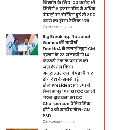
निर्माण के लिए 100 करोड़ भी
मिलेंगे:9 हजार फीट से अधिक
ऊंचाई पर पोस्टिंग हुई तो 300
रूपये का होगा दैनिक भत्ता
October 21, 2024
Big Breaking::National
Games की तारीखें
Final:IoA ने लगाईं मुहर:CM
पुष्कर के 28 जनवरी से 14
फरवरी तक के प्रस्ताव को
जस के तस किया
मंजूर:उत्तराखंड में पहली बार
होंगे देश के सबसे बड़े
खेल:President PT उषा ने
भेजा मंजूरी पत्र:GTCC का भी
गठन:सुनयना GTCC
Chairperson:ऐतिहासिक
होंगे 38वें राष्ट्रीय खेल-CM
PSD
November 6, 2024