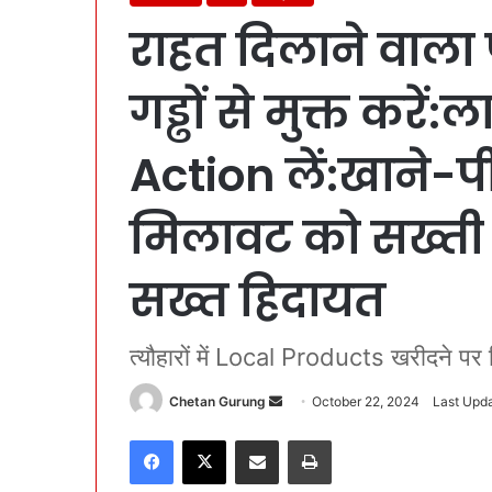
राहत दिलाने वाला
गड्ढों से मुक्त करे
Action लें:खाने-पी
मिलावट को सख्ती 
सख्त हिदायत
त्यौहारों में Local Products खरीदने पर
Chetan Gurung
S
October 22, 2024
Last Upda
e
Facebook
X
Share via Email
Print
n
d