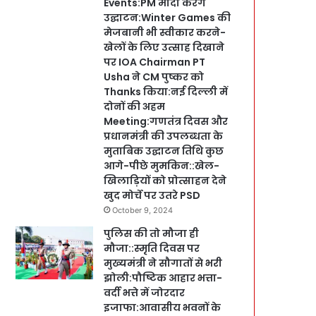
Events:PM मोदी करेंगे
उद्घाटन:Winter Games की
मेजबानी भी स्वीकार करने-
खेलों के लिए उत्साह दिखाने
पर IOA Chairman PT
Usha ने CM पुष्कर को
Thanks किया:नई दिल्ली में
दोनों की अहम
Meeting:गणतंत्र दिवस और
प्रधानमंत्री की उपलब्धता के
मुताबिक उद्घाटन तिथि कुछ
आगे-पीछे मुमकिन::खेल-
खिलाड़ियों को प्रोत्साहन देने
खुद मोर्चे पर उतरे PSD
October 9, 2024
पुलिस की तो मौजा ही
मौजा::स्मृति दिवस पर
मुख्यमंत्री ने सौगातों से भरी
झोली:पौष्टिक आहार भत्ता-
वर्दी भत्ते में जोरदार
इजाफा:आवासीय भवनों के