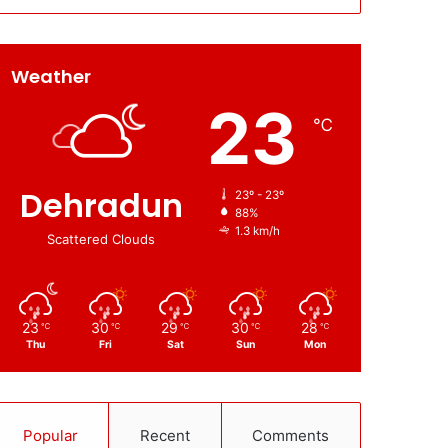
Weather
23
℃
Dehradun
23º - 23º
88%
1.3 km/h
Scattered Clouds
23
30
29
30
28
℃
℃
℃
℃
℃
Thu
Fri
Sat
Sun
Mon
Popular
Recent
Comments