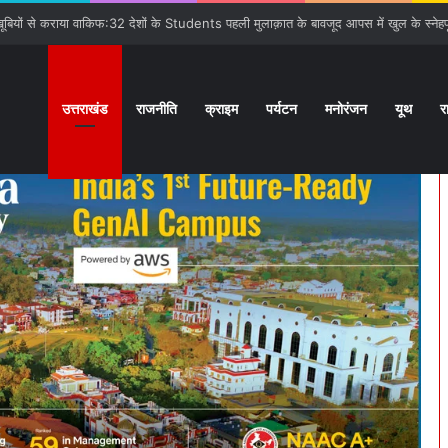
ी सौगात:बनबसा रेलवे स्टेशन पर रुकेगी अछनेरा-टनकपुर Express
उत्तराखंड
राजनीति
क्राइम
पर्यटन
मनोरंजन
यूथ
र