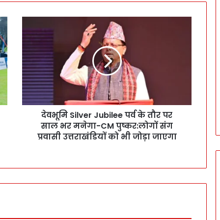
दे
व
भू
मि
S
i
l
v
e
देवभूमि Silver Jubilee पर्व के तौर पर
r
साल भर मनेगा-CM पुष्कर:लोगों संग
J
u
प्रवासी उत्तराखंडियों को भी जोड़ा जाएगा
b
i
l
e
e
प
र्व
के