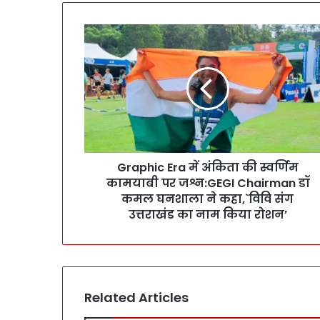
G
r
a
p
h
i
c
E
r
Graphic Era में अंकिता की स्वर्णिम
a
कामयाबी पर जश्न:GEGI Chairman डॉ
में
अं
कमल घनशाला ने कहा,`विवि संग
कि
उत्तराखंड का नाम किया रोशन’
ता
की
स्व
र्णि
म
Related Articles
का
म