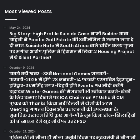
Most Viewed Posts
May 24, 2024
Big Story::High Profile Suicide Case!नामी Builder बाबा
साहनी ने Pacific Golf Estate की 8वीं मंजिल से छलांग लगा दे
दी जान:Suicide Note में South Africa वाले चर्चित अजय गुप्ता
पर संगीन आरोप:पुलिस ने हिरासत में लिया:2 Housing Project
में थे Silent Partner!
October 9, 2024
सबसे बड़ी खबर:::38वें National Games जनवरी-
फरवरी-2025 में होंगे:28 जनवरी-14 फरवरी प्रस्तावित:देहरादून-
हरिद्वार-उधमसिंह नगर-टिहरी होंगे Events:PM मोदी करेंगे
उद्घाटन:Winter Games की मेजबानी भी स्वीकार करने-खेलों
के लिए उत्साह दिखाने पर IOA Chairman PT Usha ने CM
पुष्कर को Thanks किया:नई दिल्ली में दोनों की अहम
Meeting:गणतंत्र दिवस और प्रधानमंत्री की उपलब्धता के
मुताबिक उद्घाटन तिथि कुछ आगे-पीछे मुमकिन::खेल-खिलाड़ियों
को प्रोत्साहन देने खुद मोर्चे पर उतरे PSD
October 21, 2024
पुलिस की तो मौजा ही मौजा::स्मृति दिवस पर मुख्यमंत्री ने सौगातों