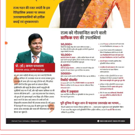
री
A
r
r
e
s
t