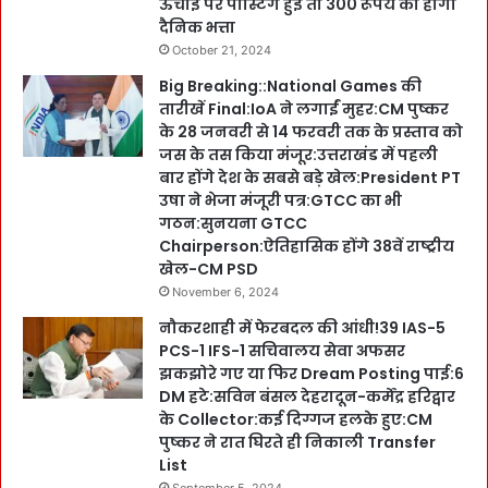
ऊंचाई पर पोस्टिंग हुई तो 300 रूपये का होगा
दैनिक भत्ता
October 21, 2024
Big Breaking::National Games की
तारीखें Final:IoA ने लगाईं मुहर:CM पुष्कर
के 28 जनवरी से 14 फरवरी तक के प्रस्ताव को
जस के तस किया मंजूर:उत्तराखंड में पहली
बार होंगे देश के सबसे बड़े खेल:President PT
उषा ने भेजा मंजूरी पत्र:GTCC का भी
गठन:सुनयना GTCC
Chairperson:ऐतिहासिक होंगे 38वें राष्ट्रीय
खेल-CM PSD
November 6, 2024
नौकरशाही में फेरबदल की आंधी!39 IAS-5
PCS-1 IFS-1 सचिवालय सेवा अफसर
झकझोरे गए या फिर Dream Posting पाई:6
DM हटे:सविन बंसल देहरादून-कर्मेंद्र हरिद्वार
के Collector:कई दिग्गज हलके हुए:CM
पुष्कर ने रात घिरते ही निकाली Transfer
List