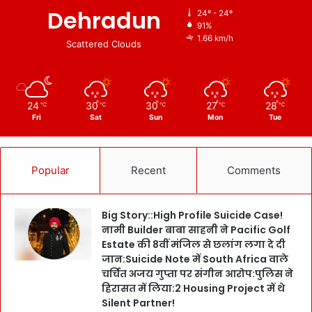
Dehradun
24º - 24º
91%
1.66 km/h
Scattered Clouds
24
30
30
27
28
℃
℃
℃
℃
℃
Fri
Sat
Sun
Mon
Tue
Popular
Recent
Comments
Big Story::High Profile Suicide Case!
नामी Builder बाबा साहनी ने Pacific Golf
Estate की 8वीं मंजिल से छलांग लगा दे दी
जान:Suicide Note में South Africa वाले
चर्चित अजय गुप्ता पर संगीन आरोप:पुलिस ने
हिरासत में लिया:2 Housing Project में थे
Silent Partner!