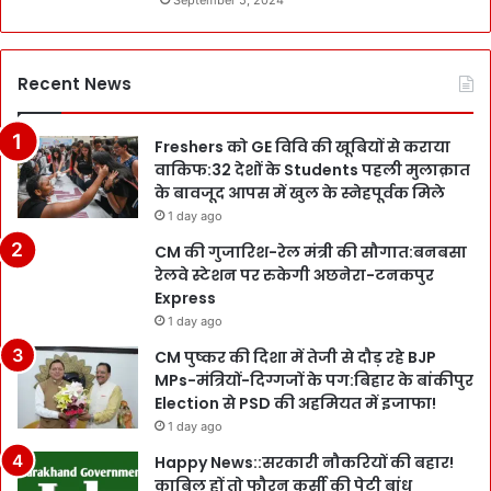
September 5, 2024
Recent News
Freshers को GE विवि की खूबियों से कराया
वाकिफ:32 देशों के Students पहली मुलाक़ात
के बावजूद आपस में खुल के स्नेहपूर्वक मिले
1 day ago
CM की गुजारिश-रेल मंत्री की सौगात:बनबसा
रेलवे स्टेशन पर रुकेगी अछनेरा-टनकपुर
Express
1 day ago
CM पुष्कर की दिशा में तेजी से दौड़ रहे BJP
MPs-मंत्रियों-दिग्गजों के पग:बिहार के बांकीपुर
Election से PSD की अहमियत में इजाफा!
1 day ago
Happy News::सरकारी नौकरियों की बहार!
काबिल हों तो फौरन कुर्सी की पेटी बांध