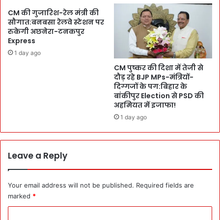
जो
i
CM की गुजारिश-रेल मंत्री की
श
g
सौगात:बनबसा रेलवे स्टेशन पर
-
i
रुकेगी अछनेरा-टनकपुर
ज
l
Express
ज्बे
a
1 day ago
:
n
रा
CM पुष्कर की दिशा में तेजी से
c
दौड़ रहे BJP MPs-मंत्रियों-
नी
e
दिग्गजों के पग:बिहार के
पो
के
बांकीपुर Election से PSD की
ख
हा
अहमियत में इजाफा!
री
थों
1 day ago
में
5
मु
7
फ्त
T
H
r
Leave a Reply
e
a
a
p
l
-
Your email address will not be published.
Required fields are
t
6
marked
*
h
8
C
स
C