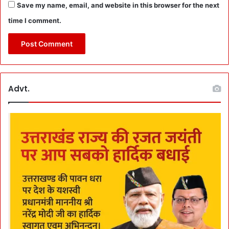
Save my name, email, and website in this browser for the next
च
2
time I comment.
0
सा
ल
में
म
ह
Advt.
ज
2
2
0
ट्रै
प
-
2
3
2
भ्र
ष्टा
चा