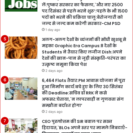
लें:पुष्कर सरकार का फैसला,`और नए 2500
पद दिसंबर से पहले भरने शुरू’:पहले के भी 1500
पदों को भरने की प्रक्रिया चालू:बेरोजगारी को
जल्द से जल्द कम करेगी सरकार-CM PSD
1 day ago
अलग-अलग देशों के व्यंजनों की सोंधी खुशबू से
महका Graphic Era Campus:8 देशों के
Students ने तैयार किए लजीज Dish:अपने
देशों की खान-पान से जुड़ी संस्कृति-परंपरा का
उत्कृष्ट नमूना किया पेश
2 days ago
6,464 Flats तैयार:PM आवास योजना में पूरा
हुआ निर्माण कार्य:बचे हुए के लिए 30 सितंबर
की Deadline:सचिव डॉ RRK ने कसे
अफसर:चेताया,`न लापरवाही न गुणवत्ता संग
सम्झौता बर्दाश्त होगा’
2 days ago
CEO पुरुषोत्तम की SIR बवाल पर सख्त
हिदायत,`BLOs अपने स्तर पर मामले निबटाएँ-