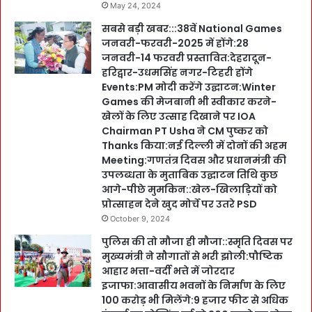
May 24, 2024
सबसे बड़ी खबर:::38वें National Games
जनवरी-फरवरी-2025 में होंगे:28
जनवरी-14 फरवरी प्रस्तावित:देहरादून-
हरिद्वार-उधमसिंह नगर-टिहरी होंगे
Events:PM मोदी करेंगे उद्घाटन:Winter
Games की मेजबानी भी स्वीकार करने-
खेलों के लिए उत्साह दिखाने पर IOA
Chairman PT Usha ने CM पुष्कर को
Thanks किया:नई दिल्ली में दोनों की अहम
Meeting:गणतंत्र दिवस और प्रधानमंत्री की
उपलब्धता के मुताबिक उद्घाटन तिथि कुछ
आगे-पीछे मुमकिन::खेल-खिलाड़ियों को
प्रोत्साहन देने खुद मोर्चे पर उतरे PSD
October 9, 2024
पुलिस की तो मौजा ही मौजा::स्मृति दिवस पर
मुख्यमंत्री ने सौगातों से भरी झोली:पौष्टिक
आहार भत्ता-वर्दी भत्ते में जोरदार
इजाफा:आवासीय भवनों के निर्माण के लिए
100 करोड़ भी मिलेंगे:9 हजार फीट से अधिक