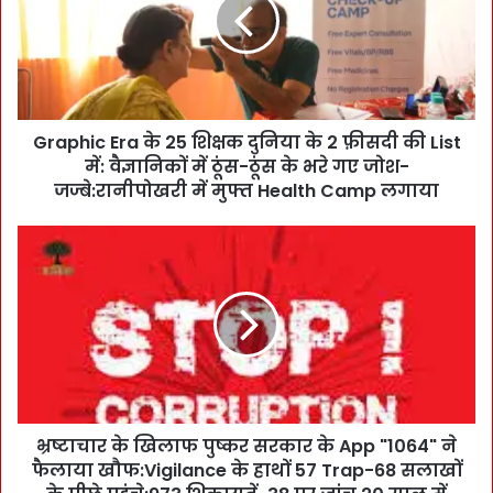
p
h
i
c
E
r
Graphic Era के 25 शिक्षक दुनिया के 2 फ़ीसदी की List
a
में: वैज्ञानिकों में ठूंस-ठूंस के भरे गए जोश-
के
2
जज्बे:रानीपोखरी में मुफ्त Health Camp लगाया
5
शि
भ्र
क्ष
ष्टा
क
चा
दु
र
नि
के
या
खि
के
ला
2
फ
फ़ी
पु
स
भ्रष्टाचार के खिलाफ पुष्कर सरकार के App "1064" ने
ष्क
दी
फैलाया खौफ:Vigilance के हाथों 57 Trap-68 सलाखों
र
की
स