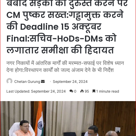
बर्बाद सड़कों को दुरुस्त करने पर
CM पुष्कर सख्त:गड्ढामुक्त करने
की Deadline 15 अक्टूबर
Final:सचिव-HoDs-DMs को
लगातार समीक्षा की हिदायत
नगर निकायों में आंतरिक मार्गों की मरम्मत-सफाई पर विशेष ध्यान
देना होगा:विस्थापन कार्यों को जल्द अंजाम देने के भी निर्देश
Chetan Gurung
S
September 24, 2024
e
Last Updated: September 24, 2024
0
95
1 minute read
n
d
a
n
e
m