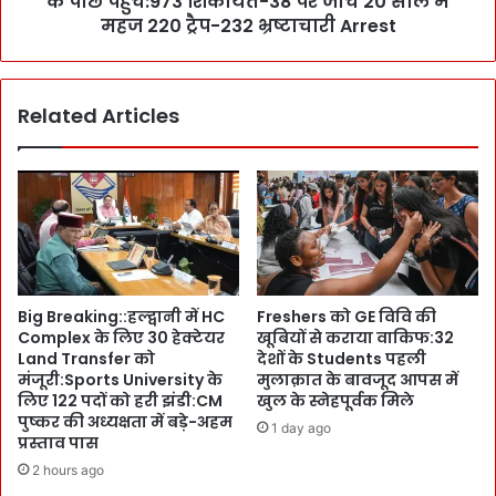
के पीछे पहुंचे:973 शिकायतें-38 पर जांच 20 साल में
L
र
महज 220 ट्रैप-232 भ्रष्टाचारी Arrest
i
का
s
र
t
के
में
Related Articles
A
:
p
वै
p
ज्ञा
"
नि
1
कों
0
में
6
ठूं
4
स
"
Big Breaking::हल्द्वानी में HC
Freshers को GE विवि की
-
ने
Complex के लिए 30 हेक्टेयर
खूबियों से कराया वाकिफ:32
ठूं
फै
Land Transfer को
देशों के Students पहली
स
ला
मंजूरी:Sports University के
मुलाक़ात के बावजूद आपस में
के
या
लिए 122 पदों को हरी झंडी:CM
खुल के स्नेहपूर्वक मिले
भ
खौ
पुष्कर की अध्यक्षता में बड़े-अहम
1 day ago
रे
फ
प्रस्ताव पास
ग
:
2 hours ago
ए
V