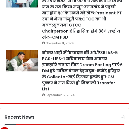
के 28 जनवरी से 14 फरवरी तक के प्रस्ताव को
जस के तस किया मंजूर:उत्तराखंड में पहली
बार होंगे देश के सबसे बड़े खेल:President PT
उषा ने भेजा मंजूरी पत्र:GTCC का भी
गठन:सुनयना GTCC
Chairperson:ऐतिहासिक होंगे 38वें राष्ट्रीय
खेल-CM PSD
November 6, 2024
नौकरशाही में फेरबदल की आंधी!39 IAS-5
PCS-1 IFS-1 सचिवालय सेवा अफसर
झकझोरे गए या फिर Dream Posting पाई:6
DM हटे:सविन बंसल देहरादून-कर्मेंद्र हरिद्वार
के Collector:कई दिग्गज हलके हुए:CM
पुष्कर ने रात घिरते ही निकाली Transfer
List
September 5, 2024
Recent News