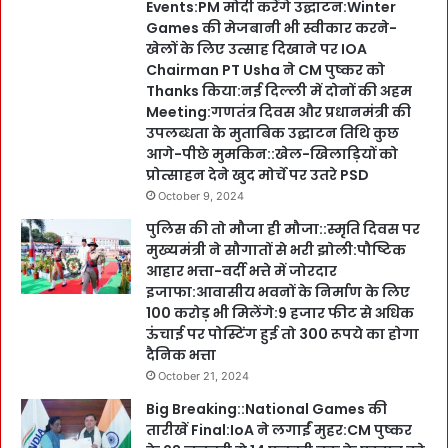
Events:PM मोदी करेंगे उद्घाटन:Winter
Games की मेजबानी भी स्वीकार करने-
खेलों के लिए उत्साह दिखाने पर IOA
Chairman PT Usha ने CM पुष्कर को
Thanks किया:नई दिल्ली में दोनों की अहम
Meeting:गणतंत्र दिवस और प्रधानमंत्री की
उपलब्धता के मुताबिक उद्घाटन तिथि कुछ
आगे-पीछे मुमकिन::खेल-खिलाड़ियों को
प्रोत्साहन देने खुद मोर्चे पर उतरे PSD
October 9, 2024
पुलिस की तो मौजा ही मौजा::स्मृति दिवस पर
मुख्यमंत्री ने सौगातों से भरी झोली:पौष्टिक
आहार भत्ता-वर्दी भत्ते में जोरदार
इजाफा:आवासीय भवनों के निर्माण के लिए
100 करोड़ भी मिलेंगे:9 हजार फीट से अधिक
ऊंचाई पर पोस्टिंग हुई तो 300 रूपये का होगा
दैनिक भत्ता
October 21, 2024
Big Breaking::National Games की
तारीखें Final:IoA ने लगाईं मुहर:CM पुष्कर