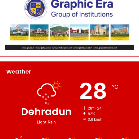
Weather
28
℃
Dehradun
28º - 24º
82%
0.6 km/h
Light Rain