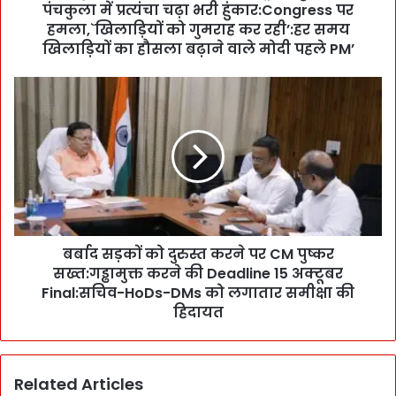
म
पंचकुला में प्रत्यंचा चढ़ा भरी हुंकार:Congress पर
हा
हमला,`खिलाड़ियों को गुमराह कर रही’:हर समय
स
खिलाड़ियों का हौसला बढ़ाने वाले मोदी पहले PM’
म
र
ब
में
र्बा
भी
द
B
स
J
ड़
P
कों
ने
को
C
दु
M
रु
पु
बर्बाद सड़कों को दुरुस्त करने पर CM पुष्कर
स्त
ष्क
सख्त:गड्ढामुक्त करने की Deadline 15 अक्टूबर
क
र
र
Final:सचिव-HoDs-DMs को लगातार समीक्षा की
को
ने
हिदायत
थ
प
मा
र
या
C
गां
Related Articles
M