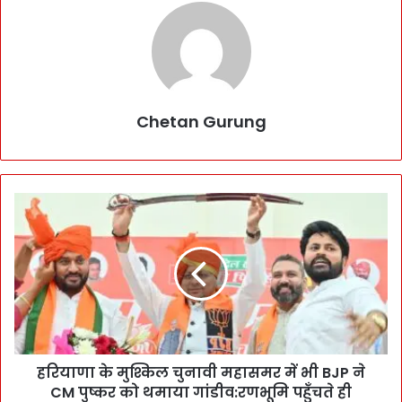
Chetan Gurung
ह
रि
या
णा
के
मु
श्कि
ल
चु
हरियाणा के मुश्किल चुनावी महासमर में भी BJP ने
ना
CM पुष्कर को थमाया गांडीव:रणभूमि पहुँचते ही
वी