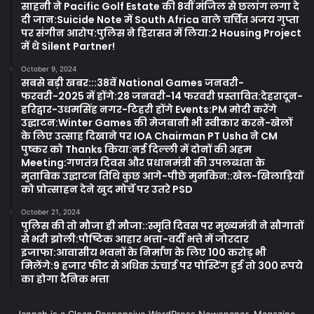
साहनी ने Pacific Golf Estate की 8वीं मंजिल से छलांग लगा दे
दी जान:Suicide Note में South Africa वाले चर्चित अजय गुप्ता
पर संगीन आरोप:पुलिस ने हिरासत में लिया:2 Housing Project
में थे Silent Partner!
October 9, 2024
सबसे बड़ी खबर:::38वें National Games जनवरी-
फरवरी-2025 में होंगे:28 जनवरी-14 फरवरी प्रस्तावित:देहरादून-
हरिद्वार-उधमसिंह नगर-टिहरी होंगे Events:PM मोदी करेंगे
उद्घाटन:Winter Games की मेजबानी भी स्वीकार करने-खेलों
के लिए उत्साह दिखाने पर IOA Chairman PT Usha ने CM
पुष्कर को Thanks किया:नई दिल्ली में दोनों की अहम
Meeting:गणतंत्र दिवस और प्रधानमंत्री की उपलब्धता के
मुताबिक उद्घाटन तिथि कुछ आगे-पीछे मुमकिन::खेल-खिलाड़ियों
को प्रोत्साहन देने खुद मोर्चे पर उतरे PSD
October 21, 2024
पुलिस की तो मौजा ही मौजा::स्मृति दिवस पर मुख्यमंत्री ने सौगातों
से भरी झोली:पौष्टिक आहार भत्ता-वर्दी भत्ते में जोरदार
इजाफा:आवासीय भवनों के निर्माण के लिए 100 करोड़ भी
मिलेंगे:9 हजार फीट से अधिक ऊंचाई पर पोस्टिंग हुई तो 300 रूपये
का होगा दैनिक भत्ता