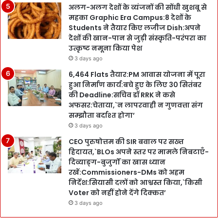
अलग-अलग देशों के व्यंजनों की सोंधी खुशबू से
महका Graphic Era Campus:8 देशों के
Students ने तैयार किए लजीज Dish:अपने
देशों की खान-पान से जुड़ी संस्कृति-परंपरा का
उत्कृष्ट नमूना किया पेश
3 days ago
6,464 Flats तैयार:PM आवास योजना में पूरा
हुआ निर्माण कार्य:बचे हुए के लिए 30 सितंबर
की Deadline:सचिव डॉ RRK ने कसे
अफसर:चेताया,`न लापरवाही न गुणवत्ता संग
सम्झौता बर्दाश्त होगा’
3 days ago
CEO पुरुषोत्तम की SIR बवाल पर सख्त
हिदायत,`BLOs अपने स्तर पर मामले निबटाएँ-
दिव्याङ्ग-बुजुर्गों का खास ध्यान
रखें:Commissioners-DMs को अहम
निर्देश:सियासी दलों को आश्वस्त किया,`किसी
Voter को नहीं होने देंगे दिक्कत’
3 days ago