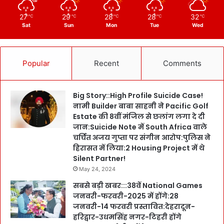
27
29
28
28
32
℃
℃
℃
℃
℃
Sat
Sun
Mon
Tue
Wed
Popular
Recent
Comments
Big Story::High Profile Suicide Case!
नामी Builder बाबा साहनी ने Pacific Golf
Estate की 8वीं मंजिल से छलांग लगा दे दी
जान:Suicide Note में South Africa वाले
चर्चित अजय गुप्ता पर संगीन आरोप:पुलिस ने
हिरासत में लिया:2 Housing Project में थे
Silent Partner!
May 24, 2024
सबसे बड़ी खबर:::38वें National Games
जनवरी-फरवरी-2025 में होंगे:28
जनवरी-14 फरवरी प्रस्तावित:देहरादून-
हरिद्वार-उधमसिंह नगर-टिहरी होंगे