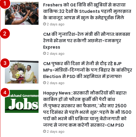
Freshers को GE विवि की खूबियों से कराया
वाकिफ:32 देशों के Students पहली मुलाक़ात
के बावजूद आपस में खुल के स्नेहपूर्वक मिले
2 days ago
CM की गुजारिश-रेल मंत्री की सौगात:बनबसा
रेलवे स्टेशन पर रुकेगी अछनेरा-टनकपुर
Express
2 days ago
CM पुष्कर की दिशा में तेजी से दौड़ रहे BJP
MPs-मंत्रियों-दिग्गजों के पग:बिहार के बांकीपुर
Election से PSD की अहमियत में इजाफा!
2 days ago
Happy News::सरकारी नौकरियों की बहार!
काबिल हों तो फौरन कुर्सी की पेटी बांध
लें:पुष्कर सरकार का फैसला,`और नए 2500
पद दिसंबर से पहले भरने शुरू’:पहले के भी 1500
पदों को भरने की प्रक्रिया चालू:बेरोजगारी को
जल्द से जल्द कम करेगी सरकार-CM PSD
2 days ago