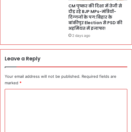
भ
CM पुष्कर की दिशा में तेजी से
1
री
दौड़ रहे BJP MPs-मंत्रियों-
5
दिग्गजों के पग:बिहार के
हुं
अ
बांकीपुर Election से PSD की
का
क्टू
अहमियत में इजाफा!
र
ब
:
2 days ago
र
C
F
o
i
n
n
Leave a Reply
g
a
r
l
e
:
Your email address will not be published.
Required fields are
s
स
marked
*
s
चि
प
व
C
र
-
o
ह
H
म
o
m
ला
D
m
,
s
`
e
-