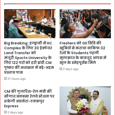
डी
पु
व
ष्क
:
र
र
स
ण
ख्त
भू
:
मि
ग
प
ड्ढा
Big Breaking::हल्द्वानी में HC
Freshers को GE विवि की
हुँ
मु
Complex के लिए 30 हेक्टेयर
खूबियों से कराया वाकिफ:32
च
क्त
Land Transfer को
देशों के Students पहली
ते
क
मंजूरी:Sports University के
मुलाक़ात के बावजूद आपस में
ही
र
लिए 122 पदों को हरी झंडी:CM
खुल के स्नेहपूर्वक मिले
पं
ने
पुष्कर की अध्यक्षता में बड़े-अहम
2 days ago
च
की
प्रस्ताव पास
कु
D
21 hours ago
ला
e
में
a
CM की गुजारिश-रेल मंत्री की
प्र
d
सौगात:बनबसा रेलवे स्टेशन पर
त्यं
l
रुकेगी अछनेरा-टनकपुर
चा
i
Express
च
n
2 days ago
ढ़ा
e