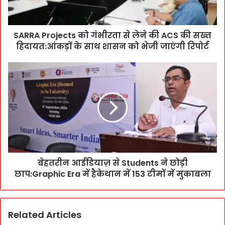
r
o
j
SARRA Projects को गंभीरता से लेने की ACS की सख्त
e
हिदायत:आंकड़ों के साथ शासन को भेजी जाएंगी रिपोर्ट
c
t
s
बे
को
ह
गं
त
भी
री
र
न
ता
आ
से
ई
ले
डि
ने
या
की
बेहतरीन आईडियाज़ से Students ने छोड़ी
ज़
A
छाप:Graphic Era में हैकेथान में 153 टीमों में मुकाबला
से
C
S
S
t
की
u
Related Articles
स
d
ख्त