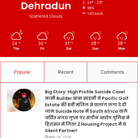
Dehradun
24º - 23º
96%
1.63 km/h
Scattered Clouds
24
30
31
29
29
℃
℃
℃
℃
℃
Thu
Fri
Sat
Sun
Mon
Popular
Recent
Comments
Big Story::High Profile Suicide Case!
नामी Builder बाबा साहनी ने Pacific Golf
Estate की 8वीं मंजिल से छलांग लगा दे दी
जान:Suicide Note में South Africa वाले
चर्चित अजय गुप्ता पर संगीन आरोप:पुलिस ने
हिरासत में लिया:2 Housing Project में थे
Silent Partner!
May 24, 2024