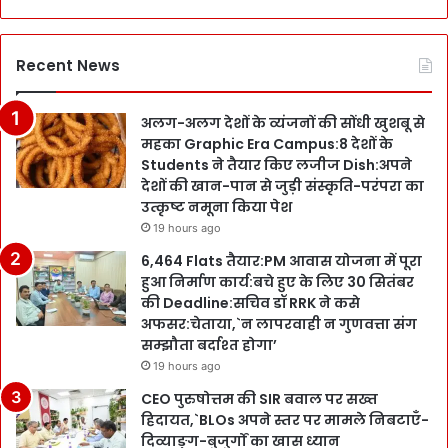
Recent News
अलग-अलग देशों के व्यंजनों की सोंधी खुशबू से
महका Graphic Era Campus:8 देशों के
Students ने तैयार किए लजीज Dish:अपने
देशों की खान-पान से जुड़ी संस्कृति-परंपरा का
उत्कृष्ट नमूना किया पेश
19 hours ago
6,464 Flats तैयार:PM आवास योजना में पूरा
हुआ निर्माण कार्य:बचे हुए के लिए 30 सितंबर
की Deadline:सचिव डॉ RRK ने कसे
अफसर:चेताया,`न लापरवाही न गुणवत्ता संग
सम्झौता बर्दाश्त होगा’
19 hours ago
CEO पुरुषोत्तम की SIR बवाल पर सख्त
हिदायत,`BLOs अपने स्तर पर मामले निबटाएँ-
दिव्याङ्ग-बुजुर्गों का खास ध्यान