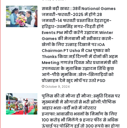
सबसे बड़ी खबर:::38वें National Games
जनवरी-फरवरी-2025 में होंगे:28
जनवरी-14 फरवरी प्रस्तावित:देहरादून-
हरिद्वार-उधमसिंह नगर-टिहरी होंगे
Events:PM मोदी करेंगे उद्घाटन:Winter
Games की मेजबानी भी स्वीकार करने-
खेलों के लिए उत्साह दिखाने पर IOA
Chairman PT Usha ने CM पुष्कर को
Thanks किया:नई दिल्ली में दोनों की अहम
Meeting:गणतंत्र दिवस और प्रधानमंत्री की
उपलब्धता के मुताबिक उद्घाटन तिथि कुछ
आगे-पीछे मुमकिन::खेल-खिलाड़ियों को
प्रोत्साहन देने खुद मोर्चे पर उतरे PSD
October 9, 2024
पुलिस की तो मौजा ही मौजा::स्मृति दिवस पर
मुख्यमंत्री ने सौगातों से भरी झोली:पौष्टिक
आहार भत्ता-वर्दी भत्ते में जोरदार
इजाफा:आवासीय भवनों के निर्माण के लिए
100 करोड़ भी मिलेंगे:9 हजार फीट से अधिक
ऊंचाई पर पोस्टिंग हुई तो 300 रूपये का होगा