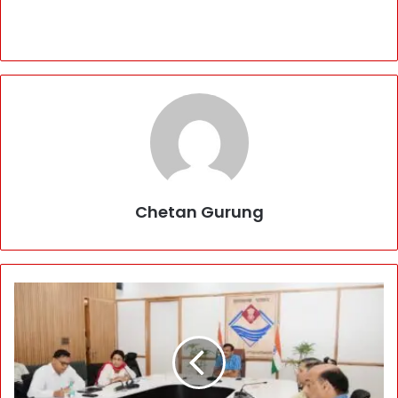
Chetan Gurung
S
A
R
R
A
P