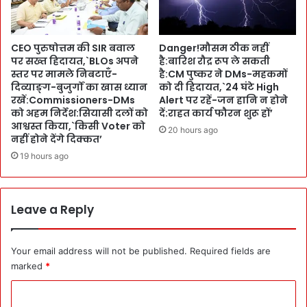
पो
के
र्ट
था
न
CEO पुरुषोत्तम की SIR बवाल
Danger!मौसम ठीक नहीं
में
पर सख्त हिदायत,`BLOs अपने
है:बारिश रौद्र रूप ले सकती
1
स्तर पर मामले निबटाएँ-
है:CM पुष्कर ने DMs-महकमों
5
दिव्याङ्ग-बुजुर्गों का खास ध्यान
को दी हिदायत,`24 घंटे High
3
रखें:Commissioners-DMs
Alert पर रहें-जन हानि न होने
टी
को अहम निर्देश:सियासी दलों को
दें:राहत कार्य फौरन शुरू हों’
आश्वस्त किया,`किसी Voter को
मों
20 hours ago
नहीं होने देंगे दिक्कत’
में
मु
19 hours ago
का
ब
ला
Leave a Reply
Your email address will not be published.
Required fields are
marked
*
C