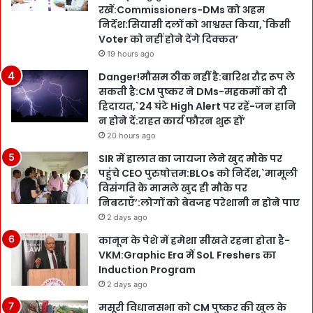
रखें:Commissioners-DMs को अहम
निर्देश:सियासी दलों को आश्वस्त किया,`किसी
Voter को नहीं होने देंगे दिक्कत’
19 hours ago
Danger!मौसम ठीक नहीं है:बारिश रौद्र रूप ले
सकती है:CM पुष्कर ने DMs-महकमों को दी
हिदायत,`24 घंटे High Alert पर रहें-जन हानि
न होने दें:राहत कार्य फौरन शुरू हों’
20 hours ago
SIR में हालात का जायजा लेने खुद मौके पर
पहुंचे CEO पुरुषोत्तम:BLOs को निर्देश,`मामूली
विसंगति के मामले खुद ही मौके पर
निबटाएँ’:लोगों को बेवजह परेशानी न होने पाए
2 days ago
कानून के पेशे में हमेशा सीखते रहना होता है-
VKM:Graphic Era में SoL Freshers का
Induction Program
2 days ago
मसूरी विधानसभा को CM पुष्कर की खुल के