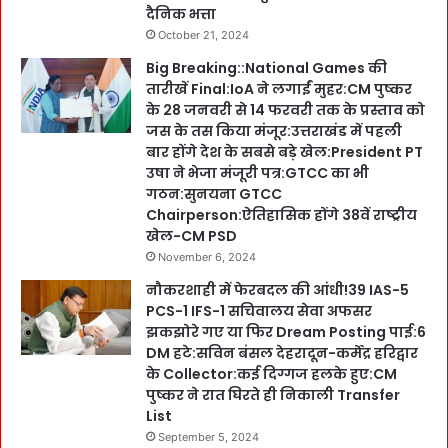
दैनिक भत्ता
October 21, 2024
Big Breaking::National Games की
तारीखें Final:IoA ने लगाईं मुहर:CM पुष्कर
के 28 जनवरी से 14 फरवरी तक के प्रस्ताव को
जस के तस किया मंजूर:उत्तराखंड में पहली
बार होंगे देश के सबसे बड़े खेल:President PT
उषा ने भेजा मंजूरी पत्र:GTCC का भी
गठन:सुनयना GTCC
Chairperson:ऐतिहासिक होंगे 38वें राष्ट्रीय
खेल-CM PSD
November 6, 2024
नौकरशाही में फेरबदल की आंधी!39 IAS-5
PCS-1 IFS-1 सचिवालय सेवा अफसर
झकझोरे गए या फिर Dream Posting पाई:6
DM हटे:सविन बंसल देहरादून-कर्मेंद्र हरिद्वार
के Collector:कई दिग्गज हलके हुए:CM
पुष्कर ने रात घिरते ही निकाली Transfer
List
September 5, 2024