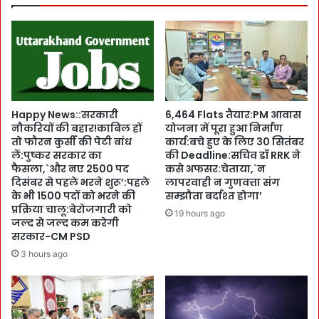
e
हि
n
दा
t
य
s
त
ने
:
छो
आं
ड़ी
क
छा
Happy News::सरकारी
6,464 Flats तैयार:PM आवास
ड़ों
प
नौकरियों की बहार!काबिल हों
योजना में पूरा हुआ निर्माण
के
:
तो फौरन कुर्सी की पेटी बांध
कार्य:बचे हुए के लिए 30 सितंबर
सा
G
लें:पुष्कर सरकार का
की Deadline:सचिव डॉ RRK ने
थ
r
फैसला,`और नए 2500 पद
कसे अफसर:चेताया,`न
शा
a
दिसंबर से पहले भरने शुरू’:पहले
लापरवाही न गुणवत्ता संग
स
के भी 1500 पदों को भरने की
सम्झौता बर्दाश्त होगा’
p
प्रक्रिया चालू:बेरोजगारी को
न
h
19 hours ago
जल्द से जल्द कम करेगी
को
i
सरकार-CM PSD
भे
c
जी
3 hours ago
E
जा
r
एं
a
गी
में
रि
है