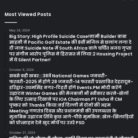
Most Viewed Posts
May 24, 2024
Big Story::High Profile Suicide Case!नामी Builder बाबा
साहनी ने Pacific Golf Estate की 8वीं मंजिल से छलांग लगा दे
दी जान:Suicide Note में South Africa वाले चर्चित अजय गुप्ता
पर संगीन आरोप:पुलिस ने हिरासत में लिया:2 Housing Project
में थे Silent Partner!
October 9, 2024
सबसे बड़ी खबर:::38वें National Games जनवरी-
फरवरी-2025 में होंगे:28 जनवरी-14 फरवरी प्रस्तावित:देहरादून-
हरिद्वार-उधमसिंह नगर-टिहरी होंगे Events:PM मोदी करेंगे
उद्घाटन:Winter Games की मेजबानी भी स्वीकार करने-खेलों
के लिए उत्साह दिखाने पर IOA Chairman PT Usha ने CM
पुष्कर को Thanks किया:नई दिल्ली में दोनों की अहम
Meeting:गणतंत्र दिवस और प्रधानमंत्री की उपलब्धता के
मुताबिक उद्घाटन तिथि कुछ आगे-पीछे मुमकिन::खेल-खिलाड़ियों
को प्रोत्साहन देने खुद मोर्चे पर उतरे PSD
October 21, 2024