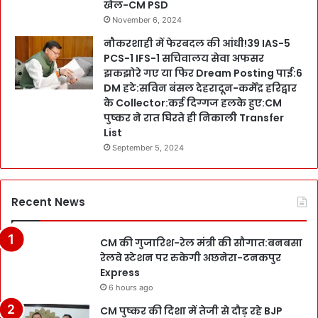
खेल-CM PSD
November 6, 2024
नौकरशाही में फेरबदल की आंधी!39 IAS-5
PCS-1 IFS-1 सचिवालय सेवा अफसर
झकझोरे गए या फिर Dream Posting पाई:6
DM हटे:सविन बंसल देहरादून-कर्मेंद्र हरिद्वार
के Collector:कई दिग्गज हलके हुए:CM
पुष्कर ने रात घिरते ही निकाली Transfer
List
September 5, 2024
Recent News
CM की गुजारिश-रेल मंत्री की सौगात:बनबसा
रेलवे स्टेशन पर रुकेगी अछनेरा-टनकपुर
Express
6 hours ago
CM पुष्कर की दिशा में तेजी से दौड़ रहे BJP