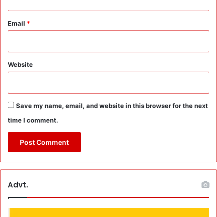
उ
त्पा
द
Email
*
न
ब
ढ़ा
ने
Website
-
U
P
C
Save my name, email, and website in this browser for the next
L
time I comment.
-
पि
ट
कु
ल
-
U
Advt.
J
V
N