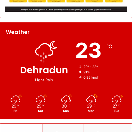
Weather
23
℃
Dehradun
29º - 23º
91%
0.95 km/h
Light Rain
29
29
30
29
27
℃
℃
℃
℃
℃
Fri
Sat
Sun
Mon
Tue