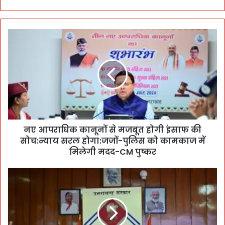
न
ए
आ
प
रा
धि
क
का
नू
नए आपराधिक कानूनों से मजबूत होगी इंसाफ की
नों
सोच:न्याय सरल होगा:जजों-पुलिस को कामकाज में
से
म
मिलेगी मदद-CM पुष्कर
ज
बू
C
त
M
हो
पु
गी
ष्क
इं
र
सा