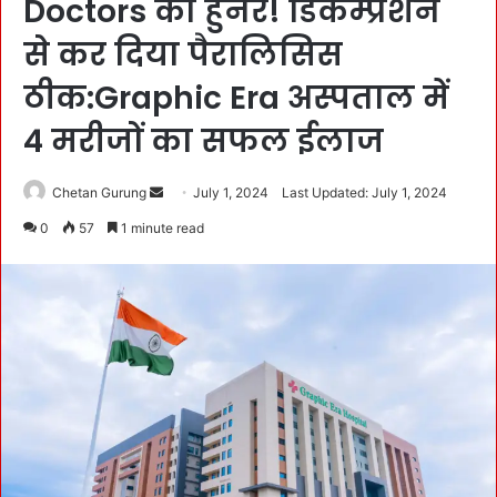
Doctors का हुनर! डिकम्प्रेशन
से कर दिया पैरालिसिस
ठीक:Graphic Era अस्पताल में
4 मरीजों का सफल ईलाज
Chetan Gurung
S
July 1, 2024
Last Updated: July 1, 2024
e
0
57
1 minute read
n
d
a
n
e
m
a
i
l