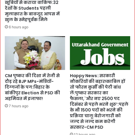
खूबियों से कराया वाकिफ:32
म
श
देशों के Students पहली
का
क्ति
मुलाक़ात के बावजूद आपस में
ज
क
खुल के स्नेहपूर्वक मिले
में
र
6 hours ago
मि
ण
ले
म
गी
ह
म
क
द
मों
द
का
-
पो
C
स्ट
CM पुष्कर की दिशा में तेजी से
Happy News::सरकारी
M
मा
दौड़ रहे BJP MPs-मंत्रियों-
नौकरियों की बहार!काबिल हों
पु
दिग्गजों के पग:बिहार के
तो फौरन कुर्सी की पेटी बांध
र्ट
ष्क
बांकीपुर Election से PSD की
लें:पुष्कर सरकार का
म
अहमियत में इजाफा!
फैसला,`और नए 2500 पद
र
:
दिसंबर से पहले भरने शुरू’:पहले
क
7 hours ago
के भी 1500 पदों को भरने की
से
प्रक्रिया चालू:बेरोजगारी को
अ
जल्द से जल्द कम करेगी
फ
सरकार-CM PSD
स
12 hours ago