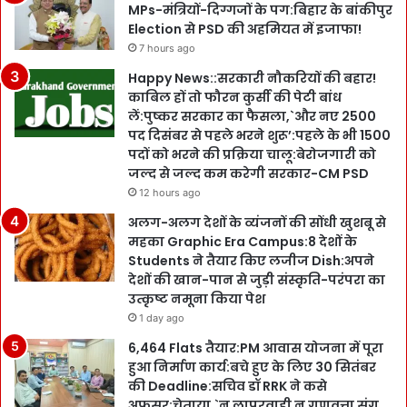
MPs-मंत्रियों-दिग्गजों के पग:बिहार के बांकीपुर
Election से PSD की अहमियत में इजाफा!
7 hours ago
Happy News::सरकारी नौकरियों की बहार!
काबिल हों तो फौरन कुर्सी की पेटी बांध
लें:पुष्कर सरकार का फैसला,`और नए 2500
पद दिसंबर से पहले भरने शुरू’:पहले के भी 1500
पदों को भरने की प्रक्रिया चालू:बेरोजगारी को
जल्द से जल्द कम करेगी सरकार-CM PSD
12 hours ago
अलग-अलग देशों के व्यंजनों की सोंधी खुशबू से
महका Graphic Era Campus:8 देशों के
Students ने तैयार किए लजीज Dish:अपने
देशों की खान-पान से जुड़ी संस्कृति-परंपरा का
उत्कृष्ट नमूना किया पेश
1 day ago
6,464 Flats तैयार:PM आवास योजना में पूरा
हुआ निर्माण कार्य:बचे हुए के लिए 30 सितंबर
की Deadline:सचिव डॉ RRK ने कसे
अफसर:चेताया,`न लापरवाही न गुणवत्ता संग