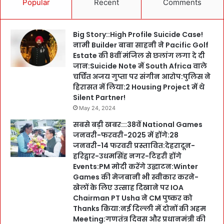
Popular
Recent
Comments
Big Story::High Profile Suicide Case!
नामी Builder बाबा साहनी ने Pacific Golf
Estate की 8वीं मंजिल से छलांग लगा दे दी
जान:Suicide Note में South Africa वाले
चर्चित अजय गुप्ता पर संगीन आरोप:पुलिस ने
हिरासत में लिया:2 Housing Project में थे
Silent Partner!
May 24, 2024
सबसे बड़ी खबर:::38वें National Games
जनवरी-फरवरी-2025 में होंगे:28
जनवरी-14 फरवरी प्रस्तावित:देहरादून-
हरिद्वार-उधमसिंह नगर-टिहरी होंगे
Events:PM मोदी करेंगे उद्घाटन:Winter
Games की मेजबानी भी स्वीकार करने-
खेलों के लिए उत्साह दिखाने पर IOA
Chairman PT Usha ने CM पुष्कर को
Thanks किया:नई दिल्ली में दोनों की अहम
Meeting:गणतंत्र दिवस और प्रधानमंत्री की