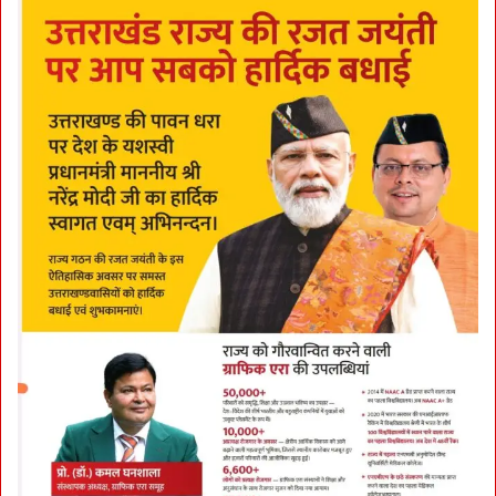
L
मि
ल
के
का
म
क
रें
:
U
n
d
e
r
g
r
o
u
n
d
हों