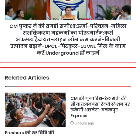
ने
फ
की
की
त
सो
ग
च
CM पुष्कर ने की तगड़ी समीक्षा:ऊर्जा-परिवहन-महिला
ड़ी
:
सशक्तिकरण महकमों का पोस्टमार्टम:कसे
स
न्या
मी
अफसर:हिदायत-लाइन लॉस कम करने-बिजली
य
क्षा
उत्पादन बढ़ाने-UPCL-पिटकुल-UJVNL मिल के काम
स
:
करें:Underground हों लाइनें
र
ऊ
ल
र्जा
हो
-
गा
Related Articles
प
:
रि
ज
व
जों
ह
CM की गुजारिश-रेल मंत्री की
-
न
सौगात:बनबसा रेलवे स्टेशन पर
पु
-
रुकेगी अछनेरा-टनकपुर
लि
म
Express
स
हि
6 hours ago
को
ला
Freshers को GE विवि की
का
स