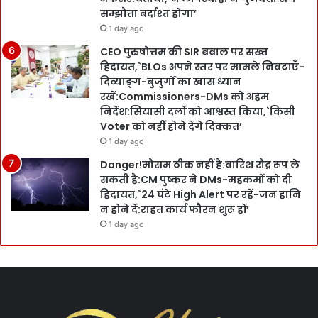
सम्झौता बर्दाश्त होगा’
1 day ago
CEO पुरुषोत्तम की SIR बवाल पर सख्त
हिदायत,`BLOs अपने स्तर पर मामले निबटाएँ-
दिव्याङ्ग-बुजुर्गों का खास ध्यान
रखें:Commissioners-DMs को अहम
निर्देश:सियासी दलों को आश्वस्त किया,`किसी
Voter को नहीं होने देंगे दिक्कत’
1 day ago
Danger!मौसम ठीक नहीं है:बारिश रौद्र रूप ले
सकती है:CM पुष्कर ने DMs-महकमों को दी
हिदायत,`24 घंटे High Alert पर रहें-जन हानि
न होने दें:राहत कार्य फौरन शुरू हों’
1 day ago