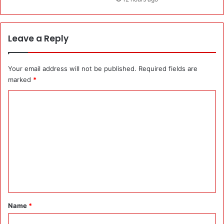
र
:
हि
दा
Leave a Reply
य
त
-
Your email address will not be published.
Required fields are
ला
marked
*
इ
C
न
लॉ
o
स
m
क
म
m
क
e
र
ने
n
-
t
बि
*
ज
Name
*
ली