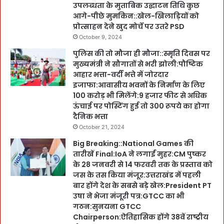
उपलब्धता के मुताबिक उद्घाटन तिथि कुछ
आगे-पीछे मुमकिन::खेल-खिलाड़ियों को
प्रोत्साहन देने खुद मोर्चे पर उतरे PSD
October 9, 2024
पुलिस की तो मौजा ही मौजा::स्मृति दिवस पर
मुख्यमंत्री ने सौगातों से भरी झोली:पौष्टिक
आहार भत्ता-वर्दी भत्ते में जोरदार
इजाफा:आवासीय भवनों के निर्माण के लिए
100 करोड़ भी मिलेंगे:9 हजार फीट से अधिक
ऊंचाई पर पोस्टिंग हुई तो 300 रूपये का होगा
दैनिक भत्ता
October 21, 2024
Big Breaking::National Games की
तारीखें Final:IoA ने लगाईं मुहर:CM पुष्कर
के 28 जनवरी से 14 फरवरी तक के प्रस्ताव को
जस के तस किया मंजूर:उत्तराखंड में पहली
बार होंगे देश के सबसे बड़े खेल:President PT
उषा ने भेजा मंजूरी पत्र:GTCC का भी
गठन:सुनयना GTCC
Chairperson:ऐतिहासिक होंगे 38वें राष्ट्रीय