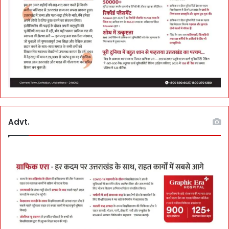
ला
इ
नें
Advt.