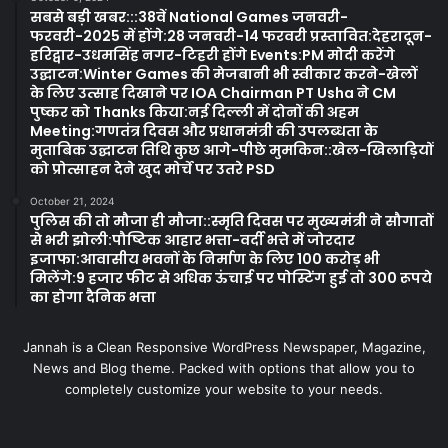
सबसे बड़ी खबर:::38वें National Games जनवरी-
फरवरी-2025 में होंगे:28 जनवरी-14 फरवरी प्रस्तावित:देहरादून-
हरिद्वार-उधमसिंह नगर-टिहरी होंगे Events:PM मोदी करेंगे
उद्घाटन:Winter Games की मेजबानी भी स्वीकार करने-खेलों
के लिए उत्साह दिखाने पर IOA Chairman PT Usha ने CM
पुष्कर को Thanks किया:नई दिल्ली में दोनों की अहम
Meeting:गणतंत्र दिवस और प्रधानमंत्री की उपलब्धता के
मुताबिक उद्घाटन तिथि कुछ आगे-पीछे मुमकिन::खेल-खिलाड़ियों
को प्रोत्साहन देने खुद मोर्चे पर उतरे PSD
October 21, 2024
पुलिस की तो मौजा ही मौजा::स्मृति दिवस पर मुख्यमंत्री ने सौगातों
से भरी झोली:पौष्टिक आहार भत्ता-वर्दी भत्ते में जोरदार
इजाफा:आवासीय भवनों के निर्माण के लिए 100 करोड़ भी
मिलेंगे:9 हजार फीट से अधिक ऊंचाई पर पोस्टिंग हुई तो 300 रूपये
का होगा दैनिक भत्ता
Jannah is a Clean Responsive WordPress Newspaper, Magazine,
News and Blog theme. Packed with options that allow you to
completely customize your website to your needs.