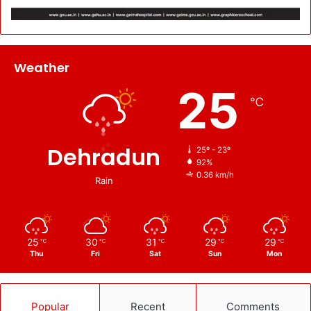
Weather
25
℃
Dehradun
25º - 23º
92%
0.36 km/h
Rain
25
30
31
29
29
℃
℃
℃
℃
℃
Thu
Fri
Sat
Sun
Mon
Popular
Recent
Comments