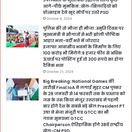
उपलब्धता के मुताबिक उद्घाटन तिथि कुछ
आगे-पीछे मुमकिन::खेल-खिलाड़ियों को
प्रोत्साहन देने खुद मोर्चे पर उतरे PSD
October 9, 2024
पुलिस की तो मौजा ही मौजा::स्मृति दिवस पर
मुख्यमंत्री ने सौगातों से भरी झोली:पौष्टिक
आहार भत्ता-वर्दी भत्ते में जोरदार
इजाफा:आवासीय भवनों के निर्माण के लिए
100 करोड़ भी मिलेंगे:9 हजार फीट से अधिक
ऊंचाई पर पोस्टिंग हुई तो 300 रूपये का होगा
दैनिक भत्ता
October 21, 2024
Big Breaking::National Games की
तारीखें Final:IoA ने लगाईं मुहर:CM पुष्कर
के 28 जनवरी से 14 फरवरी तक के प्रस्ताव को
जस के तस किया मंजूर:उत्तराखंड में पहली
बार होंगे देश के सबसे बड़े खेल:President PT
उषा ने भेजा मंजूरी पत्र:GTCC का भी
गठन:सुनयना GTCC
Chairperson:ऐतिहासिक होंगे 38वें राष्ट्रीय
खेल-CM PSD