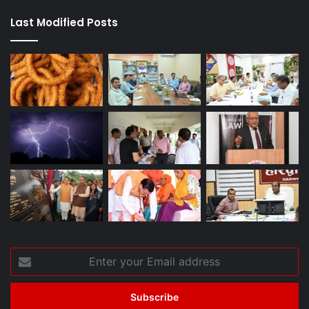
Last Modified Posts
Enter
your
Email
address