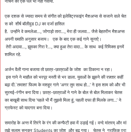
नाचने का एक पल भी नहीं गंवाया.
एक दशक से ज्यादा समय से संगीत को इलेक्ट्रिफाइंग मैशअप्स से सजाने वाले चेत
स को शीर्ष बॉलीवुड DJ का दर्जा हासिल
है. उन्होंने वे कमलेआ…, जोगाड़ो तारा…, मेरा ही जलवा… जैसे बेहतरीन मैशअप्स
अपनी ख्याति अनुसार बजाय। एक के बाद एक कई गाने सुनाऐ।
तेरी अदावा…, झुमका गिरा रे…, क्या हुआ तेरा वादा… के साथ कई रिमिक्स इनमें
शामिल रहे.
अर्जन वैली गाना बजाया तो छात्र-छात्राओं के जोश का ठिकाना न रहा।
इस गाने ने माहौल को भरपूर मस्ती से भर डाला. युवाओं के झूमने की रफ़्तार कहीं
बढ़ा दी.`तमाशा’ फिल्म के मशहूर गाने ’अगर तुम साथ हो…’ ने इस शाम को और भी
सुरमई-रंगीन बना दिया। छात्र-छात्राओं ने गाने के बोल से बोल मिलाकर चेतस
का बाखूबी साथ दिया ’पहले भी मैं तुझसे मिला हूं, पहली दफा ही मिलके लगा…’ ने
ग्राफेस्ट को यादगार बना दिया।
समारोह के अन्त में तिरंगे के रंग की कन्फैटी हवा में उड़ाई गई। वन्दे मांतरम् और मां
तुझे सलाम सुनकर Students का जोश और बढ़ गया। चेतस ने ग्राफिक एरा