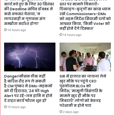
प्र
में
कार्य:बचे हुए के लिए 30 सितंबर
स्तर पर मामले निबटाएँ-
चा
पू
की Deadline:सचिव डॉ RRK ने
दिव्याङ्ग-बुजुर्गों का खास ध्यान
र
जा
कसे अफसर:चेताया,`न
रखें:Commissioners-DMs
मो
-
लापरवाही न गुणवत्ता संग
को अहम निर्देश:सियासी दलों को
र्चे
ल
सम्झौता बर्दाश्त होगा’
आश्वस्त किया,`किसी Voter को
प
नहीं होने देंगे दिक्कत’
म
14 hours ago
र
ग
14 hours ago
प
ड़ा
सं
जं
दी
ग
दा
ल
-
की
H
आ
o
ग
t
Danger!मौसम ठीक नहीं
SIR में हालात का जायजा लेने
का
है:बारिश रौद्र रूप ले सकती
खुद मौके पर पहुंचे CEO
C
जा
है:CM पुष्कर ने DMs-महकमों
पुरुषोत्तम:BLOs को
a
य
को दी हिदायत,`24 घंटे High
निर्देश,`मामूली विसंगति के
k
जा
Alert पर रहें-जन हानि न होने
मामले खुद ही मौके पर
e
:
दें:राहत कार्य फौरन शुरू हों’
निबटाएँ’:लोगों को बेवजह
!
दो
परेशानी न होने पाए
15 hours ago
:
प
2 days ago
क
ह