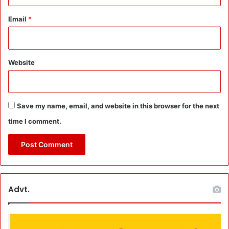
त
ढ
-
ल
Email
*
दि
ते
न
-
ए
ढ
क
ल
Website
ते
ग्वा
लि
य
Save my name, email, and website in this browser for the next
र
time I comment.
में
शो
क
ज
ता
ने
Advt.
प
हुं
चे