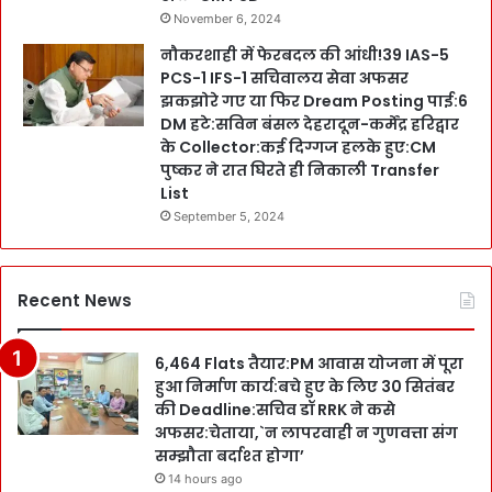
November 6, 2024
नौकरशाही में फेरबदल की आंधी!39 IAS-5
PCS-1 IFS-1 सचिवालय सेवा अफसर
झकझोरे गए या फिर Dream Posting पाई:6
DM हटे:सविन बंसल देहरादून-कर्मेंद्र हरिद्वार
के Collector:कई दिग्गज हलके हुए:CM
पुष्कर ने रात घिरते ही निकाली Transfer
List
September 5, 2024
Recent News
6,464 Flats तैयार:PM आवास योजना में पूरा
हुआ निर्माण कार्य:बचे हुए के लिए 30 सितंबर
की Deadline:सचिव डॉ RRK ने कसे
अफसर:चेताया,`न लापरवाही न गुणवत्ता संग
सम्झौता बर्दाश्त होगा’
14 hours ago