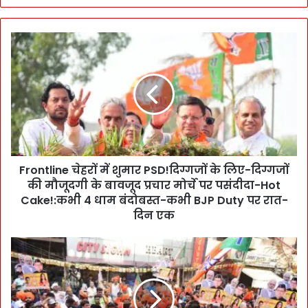
F
r
o
n
t
l
i
n
e
Frontline चेहरों में शुमार PSD!दिग्गजों के लिए-दिग्गजों
चे
की मौजूदगी के बावजूद प्रचार मोर्चे पर पसंदीदा-Hot
ह
रों
Cake!:कभी 4 धाम बंदोबस्त-कभी BJP Duty पर रात-
में
दिन एक
शु
मा
P
र
h
P
a
S
n
D
t