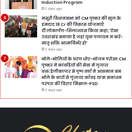
Induction Program
2 days ago
मसूरी विधानसभा को CM पुष्कर की खुल के
इमदाद:18 Cr की विकास योजनाएँ
दीं:लोकार्पण-शिलान्यास किया:कहा,`ऐसा
उत्तराखंड बनाना है जहां युवा पलायन न करें-
मातृ शक्ति आत्मनिर्भर हो’
2 days ago
भोले-भोलियों के चरण धोए-भोजन परोसा:CM
पुष्कर ने कांवड़ियों की सेवा में गुजारा
वक्त:हेलीकाप्टर से पुष्प वर्षा ने आसमान बम
भोले के नारों से गुंजाया:काँवड़ यात्रा सनातन
परंपरा की विराट मिसाल-PSD
2 days ago