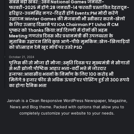
सबसे बड़ी खबर:::38वें National Games जनवरी-
फरवरी-2025 में होंगे:28 जनवरी-14 फरवरी प्रस्तावित:देहरादून-
हरिद्वार-उधमसिंह नगर-टिहरी होंगे Events:PM मोदी करेंगे
उद्घाटन:Winter Games की मेजबानी भी स्वीकार करने-खेलों
के लिए उत्साह दिखाने पर IOA Chairman PT Usha ने CM
पुष्कर को Thanks किया:नई दिल्ली में दोनों की अहम
Meeting:गणतंत्र दिवस और प्रधानमंत्री की उपलब्धता के
मुताबिक उद्घाटन तिथि कुछ आगे-पीछे मुमकिन::खेल-खिलाड़ियों
को प्रोत्साहन देने खुद मोर्चे पर उतरे PSD
October 21, 2024
पुलिस की तो मौजा ही मौजा::स्मृति दिवस पर मुख्यमंत्री ने सौगातों
से भरी झोली:पौष्टिक आहार भत्ता-वर्दी भत्ते में जोरदार
इजाफा:आवासीय भवनों के निर्माण के लिए 100 करोड़ भी
मिलेंगे:9 हजार फीट से अधिक ऊंचाई पर पोस्टिंग हुई तो 300 रूपये
का होगा दैनिक भत्ता
Jannah is a Clean Responsive WordPress Newspaper, Magazine,
News and Blog theme. Packed with options that allow you to
completely customize your website to your needs.