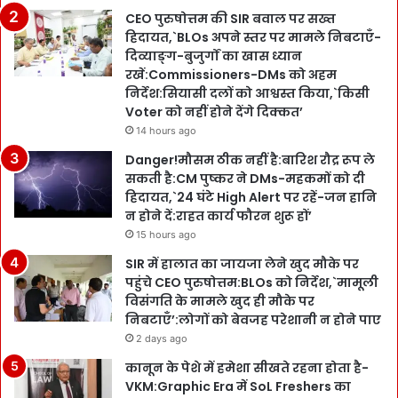
CEO पुरुषोत्तम की SIR बवाल पर सख्त
हिदायत,`BLOs अपने स्तर पर मामले निबटाएँ-
दिव्याङ्ग-बुजुर्गों का खास ध्यान
रखें:Commissioners-DMs को अहम
निर्देश:सियासी दलों को आश्वस्त किया,`किसी
Voter को नहीं होने देंगे दिक्कत’
14 hours ago
Danger!मौसम ठीक नहीं है:बारिश रौद्र रूप ले
सकती है:CM पुष्कर ने DMs-महकमों को दी
हिदायत,`24 घंटे High Alert पर रहें-जन हानि
न होने दें:राहत कार्य फौरन शुरू हों’
15 hours ago
SIR में हालात का जायजा लेने खुद मौके पर
पहुंचे CEO पुरुषोत्तम:BLOs को निर्देश,`मामूली
विसंगति के मामले खुद ही मौके पर
निबटाएँ’:लोगों को बेवजह परेशानी न होने पाए
2 days ago
कानून के पेशे में हमेशा सीखते रहना होता है-
VKM:Graphic Era में SoL Freshers का