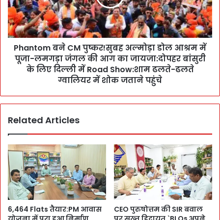
!
o
दि
m
ग्ग
ब
जों
ने
के
Phantom बने CM पुष्कर!सुबह अल्मोड़ा डोल आश्रम में
C
लि
पूजा-लमगड़ा जंगल की आग का जायजा:दोपहर बांसुरी
M
ए
पु
के लिए दिल्ली में Road Show:शाम ढलते-ढलते
-
ष्क
ग्वालियर में शोक जताने पहुंचे
दि
र
ग्ग
!
जों
सु
की
Related Articles
ब
मौ
ह
जू
अ
द
ल्मो
गी
ड़ा
के
डो
बा
ल
व
आ
जू
श्र
6,464 Flats तैयार:PM आवास
CEO पुरुषोत्तम की SIR बवाल
द
म
योजना में पूरा हुआ निर्माण
पर सख्त हिदायत,`BLOs अपने