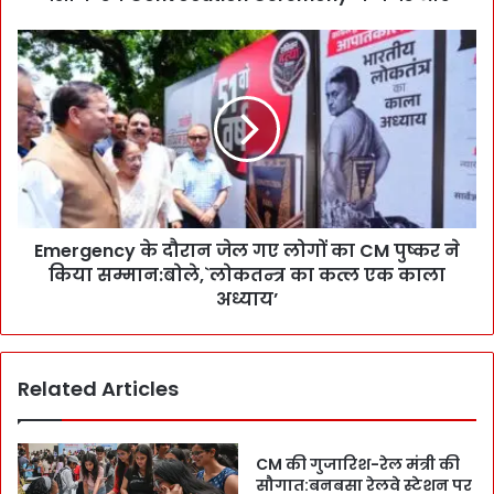
8
4
E
वि
m
दे
e
शी
r
S
g
t
e
u
n
d
c
e
y
n
Emergency के दौरान जेल गए लोगों का CM पुष्कर ने
के
t
किया सम्मान:बोले,`लोकतन्त्र का कत्ल एक काला
दौ
s
रा
अध्याय’
को
न
D
जे
e
ल
Related Articles
g
ग
r
ए
e
लो
e
गों
CM की गुजारिश-रेल मंत्री की
:
का
सौगात:बनबसा रेलवे स्टेशन पर