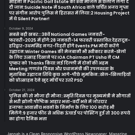
साहनी ने Pacific Golf Estate की 8वीं मंजिल से छलांग लगा दे
दी जान:Suicide Note में South Africa वाले चर्चित अजय गुप्ता
पर संगीन आरोप:पुलिस ने हिरासत में लिया:2 Housing Project
में थे Silent Partner!
October 9, 2024
सबसे बड़ी खबर:::38वें National Games जनवरी-
फरवरी-2025 में होंगे:28 जनवरी-14 फरवरी प्रस्तावित:देहरादून-
हरिद्वार-उधमसिंह नगर-टिहरी होंगे Events:PM मोदी करेंगे
उद्घाटन:Winter Games की मेजबानी भी स्वीकार करने-खेलों
के लिए उत्साह दिखाने पर IOA Chairman PT Usha ने CM
पुष्कर को Thanks किया:नई दिल्ली में दोनों की अहम
Meeting:गणतंत्र दिवस और प्रधानमंत्री की उपलब्धता के
मुताबिक उद्घाटन तिथि कुछ आगे-पीछे मुमकिन::खेल-खिलाड़ियों
को प्रोत्साहन देने खुद मोर्चे पर उतरे PSD
October 21, 2024
पुलिस की तो मौजा ही मौजा::स्मृति दिवस पर मुख्यमंत्री ने सौगातों
से भरी झोली:पौष्टिक आहार भत्ता-वर्दी भत्ते में जोरदार
इजाफा:आवासीय भवनों के निर्माण के लिए 100 करोड़ भी
मिलेंगे:9 हजार फीट से अधिक ऊंचाई पर पोस्टिंग हुई तो 300 रूपये
का होगा दैनिक भत्ता
Jannah is a Clean Responsive WordPress Newspaper, Magazine,