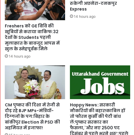
क
C
रुकेगी अछनेरा-टनकपुर
ई
Express
M
दे
पु
14 hours ago
शों
ष्क
Freshers को GE विवि की
के
र
खूबियों से कराया वाकिफ:32
रं
ने
देशों के Students पहली
ग
कि
मुलाक़ात के बावजूद आपस में
C
या
खुल के स्नेहपूर्वक मिले
o
स
14 hours ago
n
म्मा
v
न
o
:
c
बो
a
ले
t
,
i
`
o
लो
CM पुष्कर की दिशा में तेजी से
Happy News::सरकारी
n
दौड़ रहे BJP MPs-मंत्रियों-
नौकरियों की बहार!काबिल हों
क
दिग्गजों के पग:बिहार के
तो फौरन कुर्सी की पेटी बांध
C
त
बांकीपुर Election से PSD की
लें:पुष्कर सरकार का
e
न्त्र
अहमियत में इजाफा!
फैसला,`और नए 2500 पद
r
का
दिसंबर से पहले भरने शुरू’:पहले
e