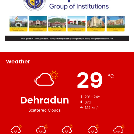
Weather
29
℃
Dehradun
29º - 24º
67%
1.14 km/h
Scattered Clouds