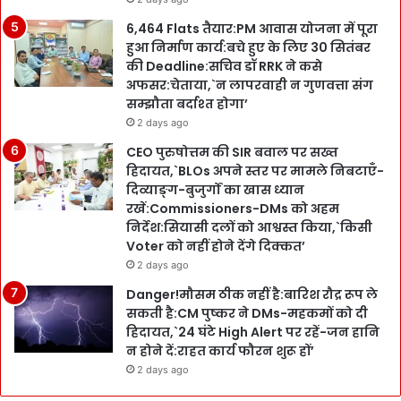
6,464 Flats तैयार:PM आवास योजना में पूरा
हुआ निर्माण कार्य:बचे हुए के लिए 30 सितंबर
की Deadline:सचिव डॉ RRK ने कसे
अफसर:चेताया,`न लापरवाही न गुणवत्ता संग
सम्झौता बर्दाश्त होगा’
2 days ago
CEO पुरुषोत्तम की SIR बवाल पर सख्त
हिदायत,`BLOs अपने स्तर पर मामले निबटाएँ-
दिव्याङ्ग-बुजुर्गों का खास ध्यान
रखें:Commissioners-DMs को अहम
निर्देश:सियासी दलों को आश्वस्त किया,`किसी
Voter को नहीं होने देंगे दिक्कत’
2 days ago
Danger!मौसम ठीक नहीं है:बारिश रौद्र रूप ले
सकती है:CM पुष्कर ने DMs-महकमों को दी
हिदायत,`24 घंटे High Alert पर रहें-जन हानि
न होने दें:राहत कार्य फौरन शुरू हों’
2 days ago