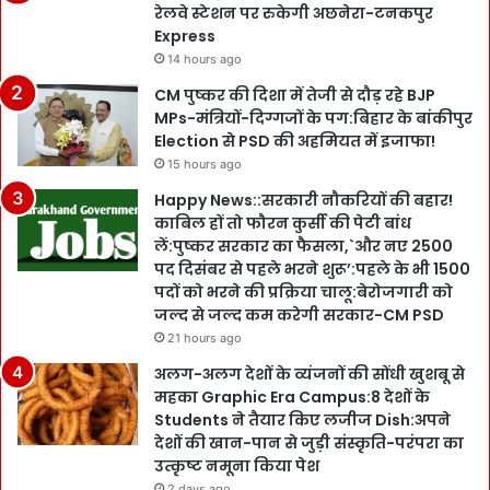
रेलवे स्टेशन पर रुकेगी अछनेरा-टनकपुर
Express
14 hours ago
CM पुष्कर की दिशा में तेजी से दौड़ रहे BJP
MPs-मंत्रियों-दिग्गजों के पग:बिहार के बांकीपुर
Election से PSD की अहमियत में इजाफा!
15 hours ago
Happy News::सरकारी नौकरियों की बहार!
काबिल हों तो फौरन कुर्सी की पेटी बांध
लें:पुष्कर सरकार का फैसला,`और नए 2500
पद दिसंबर से पहले भरने शुरू’:पहले के भी 1500
पदों को भरने की प्रक्रिया चालू:बेरोजगारी को
जल्द से जल्द कम करेगी सरकार-CM PSD
21 hours ago
अलग-अलग देशों के व्यंजनों की सोंधी खुशबू से
महका Graphic Era Campus:8 देशों के
Students ने तैयार किए लजीज Dish:अपने
देशों की खान-पान से जुड़ी संस्कृति-परंपरा का
उत्कृष्ट नमूना किया पेश
2 days ago