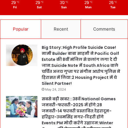
29
29
30
29
26
℃
℃
℃
℃
℃
Fri
Sat
Sun
Mon
Tue
Popular
Recent
Comments
Big Story::High Profile Suicide Case!
नामी Builder बाबा साहनी ने Pacific Golf
Estate की 8वीं मंजिल से छलांग लगा दे दी
जान:Suicide Note में South Africa वाले
चर्चित अजय गुप्ता पर संगीन आरोप:पुलिस ने
हिरासत में लिया:2 Housing Project में थे
Silent Partner!
May 24, 2024
सबसे बड़ी खबर:::38वें National Games
जनवरी-फरवरी-2025 में होंगे:28
जनवरी-14 फरवरी प्रस्तावित:देहरादून-
हरिद्वार-उधमसिंह नगर-टिहरी होंगे
Events:PM मोदी करेंगे उद्घाटन:Winter