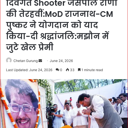
दिवंगत Shooter जसपाल राणा
की तेरहवीं:MoD राजनाथ-CM
पुष्कर ने योगदान को याद
किया-दी श्रद्धांजलि:मझौन में
जुटे खेल प्रेमी
Chetan Gurung
S
June 24, 2026
e
Last Updated: June 24, 2026
0
33
1 minute read
n
d
a
n
e
m
a
i