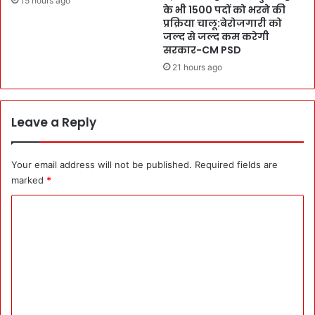
15 hours ago
क
के भी 1500 पदों को भरने की
m
त्ल
प्रक्रिया चालू:बेरोजगारी को
o
ए
जल्द से जल्द कम करेगी
n
क
सरकार-CM PSD
y
का
21 hours ago
में
ला
न
अ
ज
ध्या
र
य
Leave a Reply
आ
’
ए
Your email address will not be published.
Required fields are
marked
*
C
o
m
m
e
n