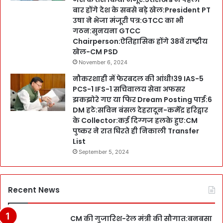
बार होंगे देश के सबसे बड़े खेल:President PT
उषा ने भेजा मंजूरी पत्र:GTCC का भी
गठन:सुनयना GTCC
Chairperson:ऐतिहासिक होंगे 38वें राष्ट्रीय
खेल-CM PSD
November 6, 2024
नौकरशाही में फेरबदल की आंधी!39 IAS-5
PCS-1 IFS-1 सचिवालय सेवा अफसर
झकझोरे गए या फिर Dream Posting पाई:6
DM हटे:सविन बंसल देहरादून-कर्मेंद्र हरिद्वार
के Collector:कई दिग्गज हलके हुए:CM
पुष्कर ने रात घिरते ही निकाली Transfer
List
September 5, 2024
Recent News
CM की गुजारिश-रेल मंत्री की सौगात:बनबसा