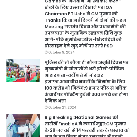
Games की मेजबानी भी स्वीकार करने-
खेलों के लिए उत्साह दिखाने पर IOA
Chairman PT Usha ने CM पुष्कर को
Thanks किया:नई दिल्ली में दोनों की अहम
Meeting:गणतंत्र दिवस और प्रधानमंत्री की
उपलब्धता के मुताबिक उद्घाटन तिथि कुछ
आगे-पीछे मुमकिन::खेल-खिलाड़ियों को
प्रोत्साहन देने खुद मोर्चे पर उतरे PSD
October 9, 2024
पुलिस की तो मौजा ही मौजा::स्मृति दिवस पर
मुख्यमंत्री ने सौगातों से भरी झोली:पौष्टिक
आहार भत्ता-वर्दी भत्ते में जोरदार
इजाफा:आवासीय भवनों के निर्माण के लिए
100 करोड़ भी मिलेंगे:9 हजार फीट से अधिक
ऊंचाई पर पोस्टिंग हुई तो 300 रूपये का होगा
दैनिक भत्ता
October 21, 2024
Big Breaking::National Games की
तारीखें Final:IoA ने लगाईं मुहर:CM पुष्कर
के 28 जनवरी से 14 फरवरी तक के प्रस्ताव को
जस के तस किया मंजूर:उत्तराखंड में पहली