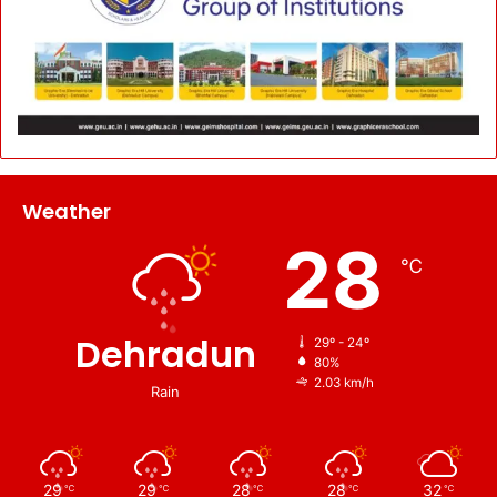
Weather
28
℃
Dehradun
29º - 24º
80%
2.03 km/h
Rain
29
29
28
28
32
℃
℃
℃
℃
℃