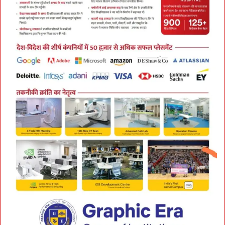
धा
रों
प
र
व्या
प
क
A
c
t
i
o
n