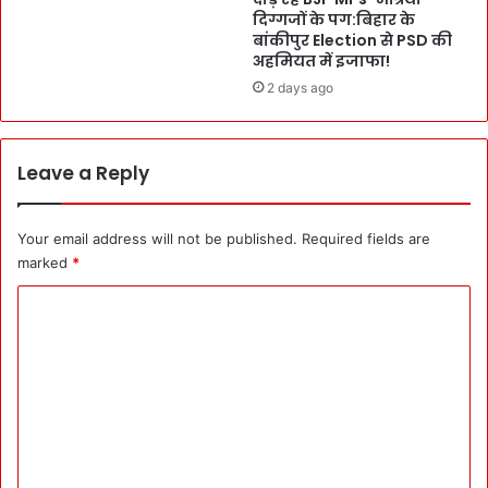
श
दिग्गजों के पग:बिहार के
के
बांकीपुर Election से PSD की
:
प्रा
अहमियत में इजाफा!
क
व
हा
2 days ago
धा
,
न
`
स
प
ख्त
Leave a Reply
र्या
-
व
लो
र
गों
Your email address will not be published.
Required fields are
णी
के
marked
*
य
लि
-
ए
C
अ
आ
o
ध्या
सा
त्मि
न
m
क
-
m
ध
सु
रो
e
र
ह
क्षि
n
रों
त