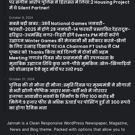
पर संगीन आरोप:पुलिस ने हिरासत में लिया:2 Housing Project
में थे Silent Partner!
October 9, 2024
सबसे बड़ी खबर:::38वें National Games जनवरी-
फरवरी-2025 में होंगे:28 जनवरी-14 फरवरी प्रस्तावित:देहरादून-
हरिद्वार-उधमसिंह नगर-टिहरी होंगे Events:PM मोदी करेंगे
उद्घाटन:Winter Games की मेजबानी भी स्वीकार करने-खेलों
के लिए उत्साह दिखाने पर IOA Chairman PT Usha ने CM
पुष्कर को Thanks किया:नई दिल्ली में दोनों की अहम
Meeting:गणतंत्र दिवस और प्रधानमंत्री की उपलब्धता के
मुताबिक उद्घाटन तिथि कुछ आगे-पीछे मुमकिन::खेल-खिलाड़ियों
को प्रोत्साहन देने खुद मोर्चे पर उतरे PSD
October 21, 2024
पुलिस की तो मौजा ही मौजा::स्मृति दिवस पर मुख्यमंत्री ने सौगातों
से भरी झोली:पौष्टिक आहार भत्ता-वर्दी भत्ते में जोरदार
इजाफा:आवासीय भवनों के निर्माण के लिए 100 करोड़ भी
मिलेंगे:9 हजार फीट से अधिक ऊंचाई पर पोस्टिंग हुई तो 300 रूपये
का होगा दैनिक भत्ता
Jannah is a Clean Responsive WordPress Newspaper, Magazine,
News and Blog theme. Packed with options that allow you to