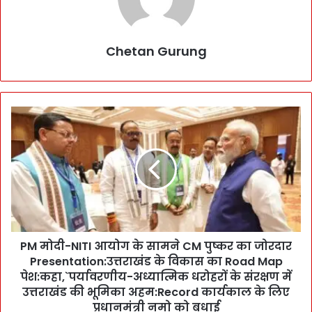
Chetan Gurung
P
M
मो
दी
-
N
I
T
I
PM मोदी-NITI आयोग के सामने CM पुष्कर का जोरदार
आ
Presentation:उत्तराखंड के विकास का Road Map
यो
ग
पेश:कहा,`पर्यावरणीय-अध्यात्मिक धरोहरों के संरक्षण में
के
उत्तराखंड की भूमिका अहम:Record कार्यकाल के लिए
सा
प्रधानमंत्री नमो को बधाई