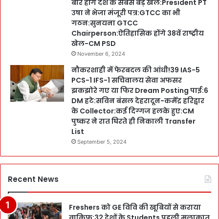
बार होंगे देश के सबसे बड़े खेल:President PT
उषा ने भेजा मंजूरी पत्र:GTCC का भी
गठन:सुनयना GTCC
Chairperson:ऐतिहासिक होंगे 38वें राष्ट्रीय
खेल-CM PSD
November 6, 2024
नौकरशाही में फेरबदल की आंधी!39 IAS-5
PCS-1 IFS-1 सचिवालय सेवा अफसर
झकझोरे गए या फिर Dream Posting पाई:6
DM हटे:सविन बंसल देहरादून-कर्मेंद्र हरिद्वार
के Collector:कई दिग्गज हलके हुए:CM
पुष्कर ने रात घिरते ही निकाली Transfer
List
September 5, 2024
Recent News
Freshers को GE विवि की खूबियों से कराया
वाकिफ:32 देशों के Students पहली मुलाक़ात