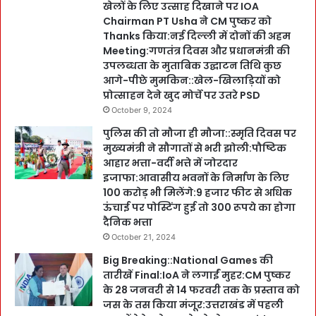
खेलों के लिए उत्साह दिखाने पर IOA
Chairman PT Usha ने CM पुष्कर को
Thanks किया:नई दिल्ली में दोनों की अहम
Meeting:गणतंत्र दिवस और प्रधानमंत्री की
उपलब्धता के मुताबिक उद्घाटन तिथि कुछ
आगे-पीछे मुमकिन::खेल-खिलाड़ियों को
प्रोत्साहन देने खुद मोर्चे पर उतरे PSD
October 9, 2024
पुलिस की तो मौजा ही मौजा::स्मृति दिवस पर
मुख्यमंत्री ने सौगातों से भरी झोली:पौष्टिक
आहार भत्ता-वर्दी भत्ते में जोरदार
इजाफा:आवासीय भवनों के निर्माण के लिए
100 करोड़ भी मिलेंगे:9 हजार फीट से अधिक
ऊंचाई पर पोस्टिंग हुई तो 300 रूपये का होगा
दैनिक भत्ता
October 21, 2024
Big Breaking::National Games की
तारीखें Final:IoA ने लगाईं मुहर:CM पुष्कर
के 28 जनवरी से 14 फरवरी तक के प्रस्ताव को
जस के तस किया मंजूर:उत्तराखंड में पहली