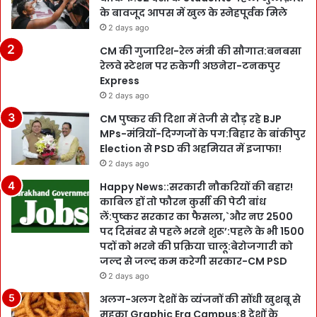
के बावजूद आपस में खुल के स्नेहपूर्वक मिले
2 days ago
CM की गुजारिश-रेल मंत्री की सौगात:बनबसा
रेलवे स्टेशन पर रुकेगी अछनेरा-टनकपुर
Express
2 days ago
CM पुष्कर की दिशा में तेजी से दौड़ रहे BJP
MPs-मंत्रियों-दिग्गजों के पग:बिहार के बांकीपुर
Election से PSD की अहमियत में इजाफा!
2 days ago
Happy News::सरकारी नौकरियों की बहार!
काबिल हों तो फौरन कुर्सी की पेटी बांध
लें:पुष्कर सरकार का फैसला,`और नए 2500
पद दिसंबर से पहले भरने शुरू’:पहले के भी 1500
पदों को भरने की प्रक्रिया चालू:बेरोजगारी को
जल्द से जल्द कम करेगी सरकार-CM PSD
2 days ago
अलग-अलग देशों के व्यंजनों की सोंधी खुशबू से
महका Graphic Era Campus:8 देशों के