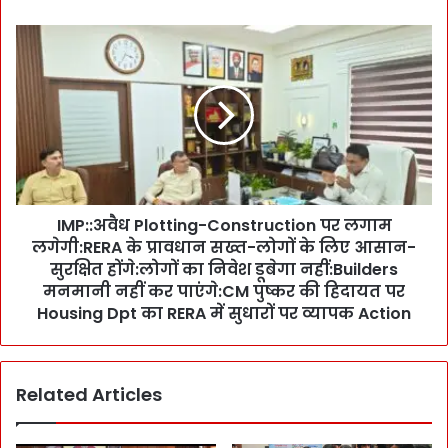
म
ने
I
C
M
M
P
पु
:
ष्क
:
र
अ
का
वै
जो
ध
र
P
दा
IMP::अवैध Plotting-Construction पर लगाम
l
र
लगेगी:RERA के प्रावधान सख्त-लोगों के लिए आसान-
o
P
t
सुरक्षित होंगे:लोगों का निवेश डूबेगा नहीं:Builders
r
t
मनमानी नहीं कर पाएंगे:CM पुष्कर की हिदायत पर
e
i
Housing Dpt का RERA में सुधारों पर व्यापक Action
s
n
e
g
n
-
t
Related Articles
C
a
o
t
n