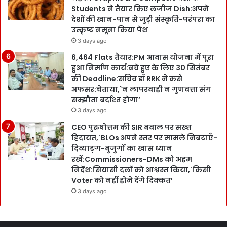
Students ने तैयार किए लजीज Dish:अपने
देशों की खान-पान से जुड़ी संस्कृति-परंपरा का
उत्कृष्ट नमूना किया पेश
3 days ago
6,464 Flats तैयार:PM आवास योजना में पूरा
हुआ निर्माण कार्य:बचे हुए के लिए 30 सितंबर
की Deadline:सचिव डॉ RRK ने कसे
अफसर:चेताया,`न लापरवाही न गुणवत्ता संग
सम्झौता बर्दाश्त होगा’
3 days ago
CEO पुरुषोत्तम की SIR बवाल पर सख्त
हिदायत,`BLOs अपने स्तर पर मामले निबटाएँ-
दिव्याङ्ग-बुजुर्गों का खास ध्यान
रखें:Commissioners-DMs को अहम
निर्देश:सियासी दलों को आश्वस्त किया,`किसी
Voter को नहीं होने देंगे दिक्कत’
3 days ago