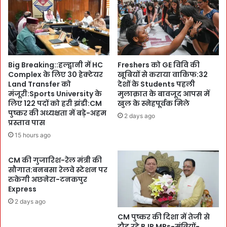
i
s
o
t
n
r
:
u
उ
c
त्त
t
Big Breaking::हल्द्वानी में HC
Freshers को GE विवि की
रा
i
Complex के लिए 30 हेक्टेयर
खूबियों से कराया वाकिफ:32
खं
o
Land Transfer को
देशों के Students पहली
ड
n
मंजूरी:Sports University के
मुलाक़ात के बावजूद आपस में
के
प
लिए 122 पदों को हरी झंडी:CM
खुल के स्नेहपूर्वक मिले
वि
र
पुष्कर की अध्यक्षता में बड़े-अहम
2 days ago
का
ल
प्रस्ताव पास
स
गा
15 hours ago
का
म
R
ल
CM की गुजारिश-रेल मंत्री की
o
गे
सौगात:बनबसा रेलवे स्टेशन पर
a
गी
रुकेगी अछनेरा-टनकपुर
d
:
Express
M
R
2 days ago
a
E
p
CM पुष्कर की दिशा में तेजी से
R
पे
दौड़ रहे BJP MPs-मंत्रियों-
A