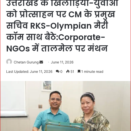
उत्तराखंड के खिलाड़ियों-युवाओं
को प्रोत्साहन पर CM के प्रमुख
सचिव RKS-Olympian मैरी
कॉम साथ बैठे:Corporate-
NGOs में तालमेल पर मंथन
Chetan Gurung
S
June 11, 2026
e
Last Updated: June 11, 2026
0
51
1 minute read
n
d
a
n
e
m
a
i