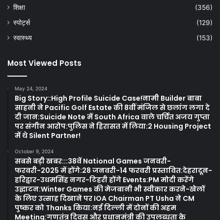
शिक्षा
(356)
स्पोर्ट्स
(129)
स्वास्थ्य
(153)
Most Viewed Posts
May 24, 2024
Big Story::High Profile Suicide Case!नामी Builder बाबा
साहनी ने Pacific Golf Estate की 8वीं मंजिल से छलांग लगा दे
दी जान:Suicide Note में South Africa वाले चर्चित अजय गुप्ता
पर संगीन आरोप:पुलिस ने हिरासत में लिया:2 Housing Project
में थे Silent Partner!
October 9, 2024
सबसे बड़ी खबर:::38वें National Games जनवरी-
फरवरी-2025 में होंगे:28 जनवरी-14 फरवरी प्रस्तावित:देहरादून-
हरिद्वार-उधमसिंह नगर-टिहरी होंगे Events:PM मोदी करेंगे
उद्घाटन:Winter Games की मेजबानी भी स्वीकार करने-खेलों
के लिए उत्साह दिखाने पर IOA Chairman PT Usha ने CM
पुष्कर को Thanks किया:नई दिल्ली में दोनों की अहम
Meeting:गणतंत्र दिवस और प्रधानमंत्री की उपलब्धता के