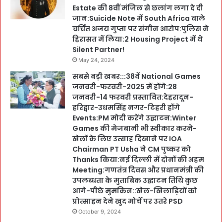
Estate की 8वीं मंजिल से छलांग लगा दे दी
जान:Suicide Note में South Africa वाले
चर्चित अजय गुप्ता पर संगीन आरोप:पुलिस ने
हिरासत में लिया:2 Housing Project में थे
Silent Partner!
May 24, 2024
सबसे बड़ी खबर:::38वें National Games
जनवरी-फरवरी-2025 में होंगे:28
जनवरी-14 फरवरी प्रस्तावित:देहरादून-
हरिद्वार-उधमसिंह नगर-टिहरी होंगे
Events:PM मोदी करेंगे उद्घाटन:Winter
Games की मेजबानी भी स्वीकार करने-
खेलों के लिए उत्साह दिखाने पर IOA
Chairman PT Usha ने CM पुष्कर को
Thanks किया:नई दिल्ली में दोनों की अहम
Meeting:गणतंत्र दिवस और प्रधानमंत्री की
उपलब्धता के मुताबिक उद्घाटन तिथि कुछ
आगे-पीछे मुमकिन::खेल-खिलाड़ियों को
प्रोत्साहन देने खुद मोर्चे पर उतरे PSD
October 9, 2024