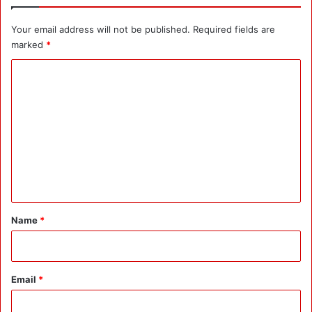
र
F
Your email address will not be published.
Required fields are
I
marked
*
R
C
-
मु
o
क
m
द
मे
m
-
e
ज
ब्ती
n
हो
t
गी
*
:
Name
*
बि
ज
ली
ला
Email
*
इ
न