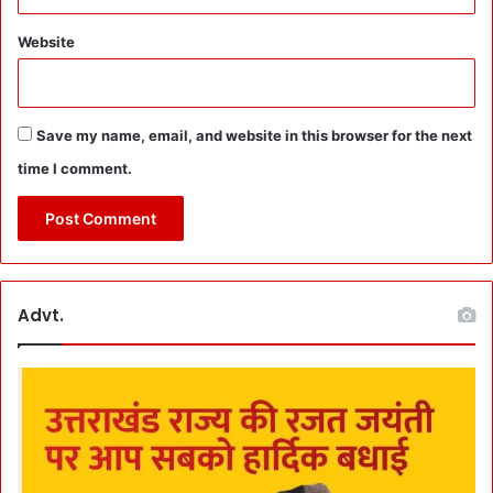
,
पे
Website
य
ज
ल
,
Save my name, email, and website in this browser for the next
सी
time I comment.
व
रे
ज
,
गै
स
Advt.
पा
इ
प
ला
इ
न
W
o