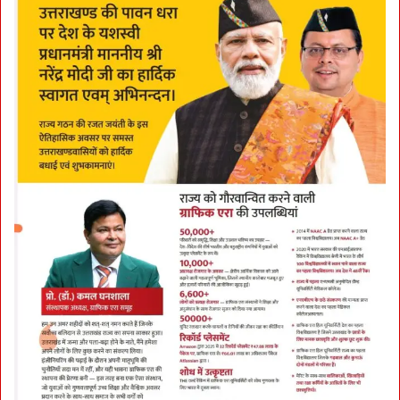
r
k
प
र
प्र
शा
स
न
की
Q
R
T
र
खे
गी
पै
नी
न
ज
र
:
खो