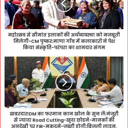
से
सी
मां
त
इ
महोत्सव से सीमांत इलाकों की अर्थव्यवस्था को मजबूती
ला
मिलेगी-CM पुष्कर:माणा गाँव में कलाकारों ने पेश
कों
की
किया संस्कृति-परंपरा का शानदार संगम
अ
र्थ
ख
व्य
ब
व
र
स्था
दा
को
र
म
!
ज
D
बू
M
ती
का
मि
खबरदार!DM का फरमान कान खोल के सुन लें:मंजूरी
फ
ले
से ज्यादा Road Cutting-खुदा छोडने-मानकों की
र
गी
मा
अनदेखी पर FIR-मुकदमे-जब्ती होगी:बिजली लाइन,