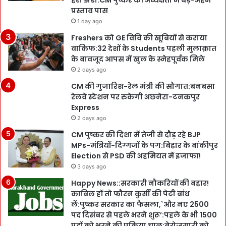
हरी झंडी:CM पुष्कर की अध्यक्षता में बड़े-अहम
प्रस्ताव पास
1 day ago
Freshers को GE विवि की खूबियों से कराया
वाकिफ:32 देशों के Students पहली मुलाक़ात
के बावजूद आपस में खुल के स्नेहपूर्वक मिले
2 days ago
CM की गुजारिश-रेल मंत्री की सौगात:बनबसा
रेलवे स्टेशन पर रुकेगी अछनेरा-टनकपुर
Express
2 days ago
CM पुष्कर की दिशा में तेजी से दौड़ रहे BJP
MPs-मंत्रियों-दिग्गजों के पग:बिहार के बांकीपुर
Election से PSD की अहमियत में इजाफा!
3 days ago
Happy News::सरकारी नौकरियों की बहार!
काबिल हों तो फौरन कुर्सी की पेटी बांध
लें:पुष्कर सरकार का फैसला,`और नए 2500
पद दिसंबर से पहले भरने शुरू’:पहले के भी 1500
पदों को भरने की प्रक्रिया चालू:बेरोजगारी को