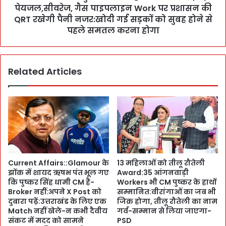
-
न
पेयजल,सीवरेज, गैस पाइपलाइन Work पर प्रशासन की
C
का
QRT रखेगी पैनी नजर:खोदी गई सड़कों को सुबह होने से
M
न
पहले समतल करना होगा
पु
खो
ष्क
ल
र
के
:
Related Articles
सु
मा
न
णा
लें
गाँ
:
व
मं
में
जू
क
री
ला
से
का
ज्या
Current Affairs::Glamour के
13 महिलाओं को तीलू रौतेली
रों
दा
झोंक में शायद ऋषभ पंत भूल गए
Award:35 आंगनवाड़ी
ने
R
कि पुष्कर सिंह धामी CM हैं-
Workers भी CM पुष्कर के हाथों
पे
o
Broker नहीं:अपने X Post को
सम्मानित:वीरांगाओं का जब भी
श
a
दुबारा पढ़ें:उत्तराखंड के लिए एक
जिक्र होगा, तीलू रौतेली का नाम
कि
d
Match नहीं खेले-न कभी दैवीय
गर्व-सम्मान से लिया जाएगा-
या
C
संकट में मदद को सामने
PSD