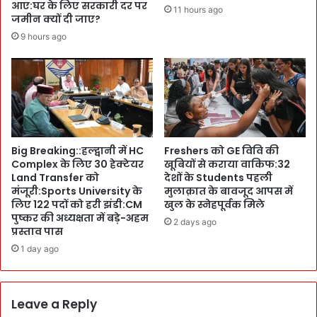
सं
u
आए:घर के लिए सरकारी दर पर
11 hours ago
स्कृ
जमीन क्यों दी जाए?
t
ति
t
9 hours ago
-
i
प
n
रं
g
प
-
रा
खु
का
दा
शा
छो
Big Breaking::हल्द्वानी में HC
Freshers को GE विवि की
न
ड
Complex के लिए 30 हेक्टेयर
खूबियों से कराया वाकिफ:32
दा
ने
Land Transfer को
देशों के Students पहली
र
-
मंजूरी:Sports University के
मुलाक़ात के बावजूद आपस में
सं
मा
लिए 122 पदों को हरी झंडी:CM
खुल के स्नेहपूर्वक मिले
ग
न
पुष्कर की अध्यक्षता में बड़े-अहम
2 days ago
म
कों
प्रस्ताव पास
की
1 day ago
अ
न
दे
खी
Leave a Reply
प