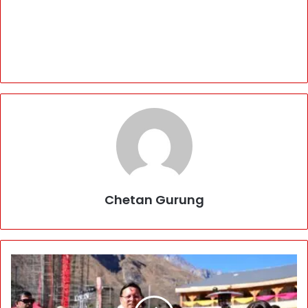
Chetan Gurung
म
हो
त्स
व