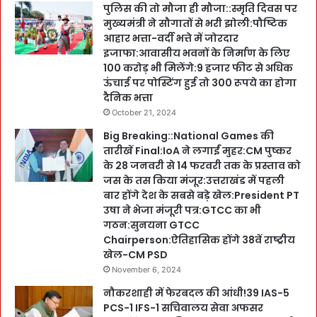
पुलिस की तो मौजा ही मौजा::स्मृति दिवस पर
मुख्यमंत्री ने सौगातों से भरी झोली:पौष्टिक
आहार भत्ता-वर्दी भत्ते में जोरदार
इजाफा:आवासीय भवनों के निर्माण के लिए
100 करोड़ भी मिलेंगे:9 हजार फीट से अधिक
ऊंचाई पर पोस्टिंग हुई तो 300 रूपये का होगा
दैनिक भत्ता
October 21, 2024
Big Breaking::National Games की
तारीखें Final:IoA ने लगाईं मुहर:CM पुष्कर
के 28 जनवरी से 14 फरवरी तक के प्रस्ताव को
जस के तस किया मंजूर:उत्तराखंड में पहली
बार होंगे देश के सबसे बड़े खेल:President PT
उषा ने भेजा मंजूरी पत्र:GTCC का भी
गठन:सुनयना GTCC
Chairperson:ऐतिहासिक होंगे 38वें राष्ट्रीय
खेल-CM PSD
November 6, 2024
नौकरशाही में फेरबदल की आंधी!39 IAS-5
PCS-1 IFS-1 सचिवालय सेवा अफसर