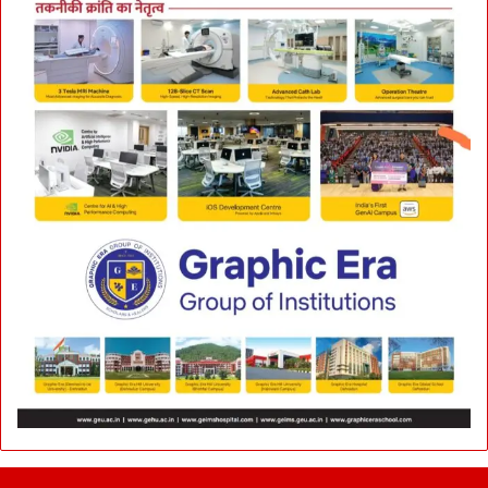
र
ना
हो
गा