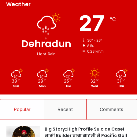
Weather
27
℃
Dehradun
30º - 23º
81%
0.23 km/h
Light Rain
30
28
25
32
31
℃
℃
℃
℃
℃
Sun
Mon
Tue
Wed
Thu
Popular
Recent
Comments
Big Story::High Profile Suicide Case!
नामी Builder बाबा साहनी ने Pacific Golf