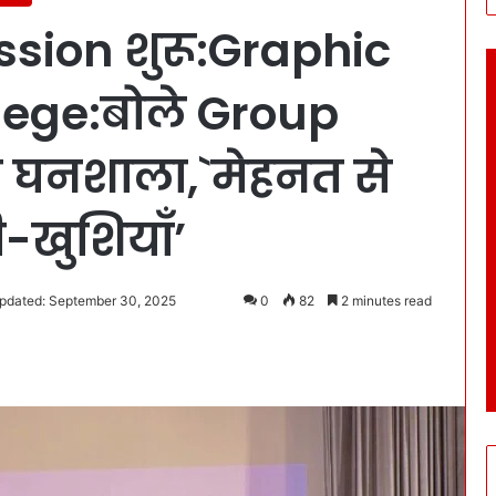
sion शुरू:Graphic
lege:बोले Group
घनशाला,`मेहनत से
-खुशियाँ’
pdated: September 30, 2025
0
82
2 minutes read