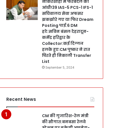
नौकरशाही में फेरबदल की
आंधी!39 IAS-5 PCS-1 IFS-1
सचिवालय सेवा अफसर
झकझोरे गए या फिर Dream
Posting पाई:6 DM
हटे:सविन बंसल देहरादून-
कर्मेंद्र हरिद्वार के
Collector:कई दिग्गज
हलके हुए:CM पुष्कर ने रात
घिरते ही निकाली Transfer
List
September 5, 2024
Recent News
CM की गुजारिश-रेल मंत्री
की सौगात:बनबसा रेलवे
स्टेशन पर रुकेगी अछनेरा-