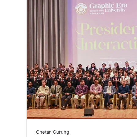
a
i
l
Chetan Gurung