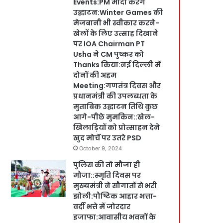
Events:PM मोदी करेंगे
उद्घाटन:Winter Games की
मेजबानी भी स्वीकार करने-
खेलों के लिए उत्साह दिखाने
पर IOA Chairman PT
Usha ने CM पुष्कर को
Thanks किया:नई दिल्ली में
दोनों की अहम
Meeting:गणतंत्र दिवस और
प्रधानमंत्री की उपलब्धता के
मुताबिक उद्घाटन तिथि कुछ
आगे-पीछे मुमकिन::खेल-
खिलाड़ियों को प्रोत्साहन देने
खुद मोर्चे पर उतरे PSD
October 9, 2024
पुलिस की तो मौजा ही
मौजा::स्मृति दिवस पर
मुख्यमंत्री ने सौगातों से भरी
झोली:पौष्टिक आहार भत्ता-
वर्दी भत्ते में जोरदार
इजाफा:आवासीय भवनों के