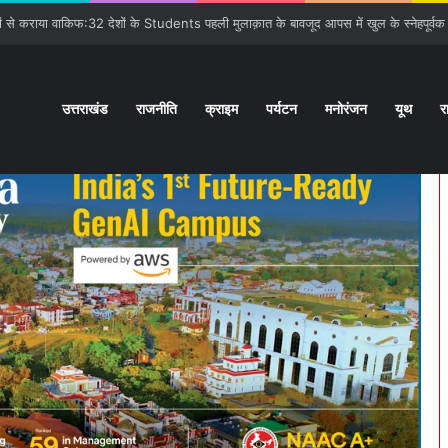
गात:बनबसा रेलवे स्टेशन पर रुकेगी अछनेरा-टनकपुर Express
उत्तराखंड
राजनीति
क्राइम
पर्यटन
मनोरंजन
यूथ
र