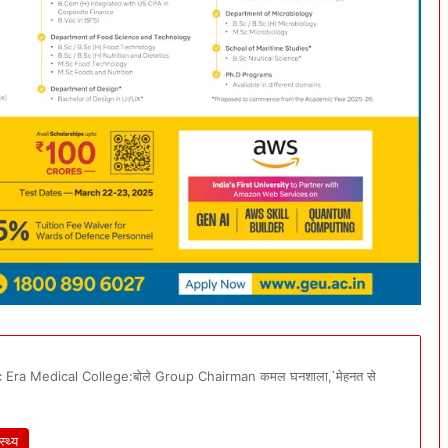
 Era Medical College:बोले Group Chairman कमल घनशाला,`मेहनत से
स्थ्य