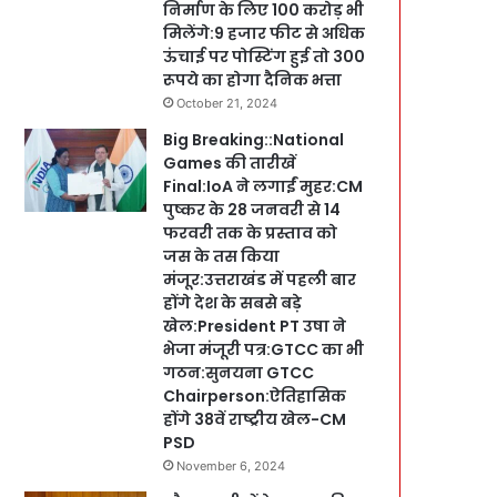
निर्माण के लिए 100 करोड़ भी
मिलेंगे:9 हजार फीट से अधिक
ऊंचाई पर पोस्टिंग हुई तो 300
रूपये का होगा दैनिक भत्ता
October 21, 2024
Big Breaking::National
Games की तारीखें
Final:IoA ने लगाईं मुहर:CM
पुष्कर के 28 जनवरी से 14
फरवरी तक के प्रस्ताव को
जस के तस किया
मंजूर:उत्तराखंड में पहली बार
होंगे देश के सबसे बड़े
खेल:President PT उषा ने
भेजा मंजूरी पत्र:GTCC का भी
गठन:सुनयना GTCC
Chairperson:ऐतिहासिक
होंगे 38वें राष्ट्रीय खेल-CM
PSD
November 6, 2024