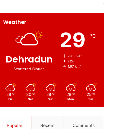
Weather
29
℃
Dehradun
29º - 24º
71%
1.97 km/h
Scattered Clouds
28
30
28
28
25
℃
℃
℃
℃
℃
Fri
Sat
Sun
Mon
Tue
Popular
Recent
Comments