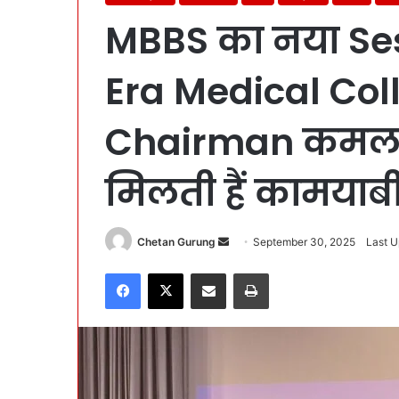
MBBS का नया Ses
Era Medical Col
Chairman कमल 
मिलती हैं कामयाबी
Chetan Gurung
S
September 30, 2025
Last U
e
Facebook
X
Share via Email
Print
n
d
a
n
e
m