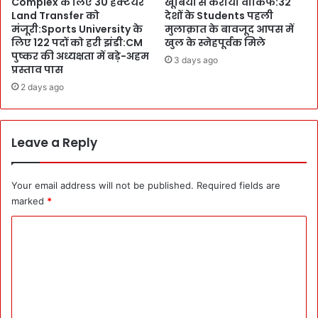
Complex के लिए 30 हेक्टेयर
खूबियों से कराया वाकिफ:32
`
m
Land Transfer को
देशों के Students पहली
P
ब
मंजूरी:Sports University के
मुलाक़ात के बावजूद आपस में
M
न
लिए 122 पदों को हरी झंडी:CM
खुल के स्नेहपूर्वक मिले
मो
G
पुष्कर की अध्यक्षता में बड़े-अहम
3 days ago
दी
r
प्रस्ताव पास
खु
o
2 days ago
द
u
मि
n
सा
d
ल
Leave a Reply
Z
ब
e
न
r
ने
Your email address will not be published.
Required fields are
o
में
प
marked
*
र
र
C
ख
प
ते
हुँ
o
हैं
च
m
य
र
की
हे
m
न
:
e
’