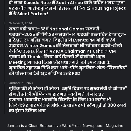
दी जान:Suicide Note में South Africa वाले चर्चित अजय गुप्ता
पर संगीन आरोप:पुलिस ने हिरासत में लिया:2 Housing Project
में थे Silent Partner!
October 9, 2024
सबसे बड़ी खबर:::38वें National Games जनवरी-
फरवरी-2025 में होंगे:28 जनवरी-14 फरवरी प्रस्तावित:देहरादून-
हरिद्वार-उधमसिंह नगर-टिहरी होंगे Events:PM मोदी करेंगे
उद्घाटन:Winter Games की मेजबानी भी स्वीकार करने-खेलों
के लिए उत्साह दिखाने पर IOA Chairman PT Usha ने CM
पुष्कर को Thanks किया:नई दिल्ली में दोनों की अहम
Meeting:गणतंत्र दिवस और प्रधानमंत्री की उपलब्धता के
मुताबिक उद्घाटन तिथि कुछ आगे-पीछे मुमकिन::खेल-खिलाड़ियों
को प्रोत्साहन देने खुद मोर्चे पर उतरे PSD
October 21, 2024
पुलिस की तो मौजा ही मौजा::स्मृति दिवस पर मुख्यमंत्री ने सौगातों
से भरी झोली:पौष्टिक आहार भत्ता-वर्दी भत्ते में जोरदार
इजाफा:आवासीय भवनों के निर्माण के लिए 100 करोड़ भी
मिलेंगे:9 हजार फीट से अधिक ऊंचाई पर पोस्टिंग हुई तो 300 रूपये
का होगा दैनिक भत्ता
Jannah is a Clean Responsive WordPress Newspaper, Magazine,