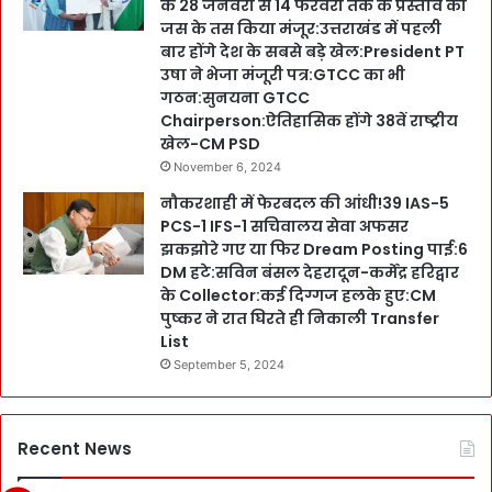
के 28 जनवरी से 14 फरवरी तक के प्रस्ताव को
जस के तस किया मंजूर:उत्तराखंड में पहली
बार होंगे देश के सबसे बड़े खेल:President PT
उषा ने भेजा मंजूरी पत्र:GTCC का भी
गठन:सुनयना GTCC
Chairperson:ऐतिहासिक होंगे 38वें राष्ट्रीय
खेल-CM PSD
November 6, 2024
नौकरशाही में फेरबदल की आंधी!39 IAS-5
PCS-1 IFS-1 सचिवालय सेवा अफसर
झकझोरे गए या फिर Dream Posting पाई:6
DM हटे:सविन बंसल देहरादून-कर्मेंद्र हरिद्वार
के Collector:कई दिग्गज हलके हुए:CM
पुष्कर ने रात घिरते ही निकाली Transfer
List
September 5, 2024
Recent News