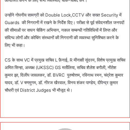
आयोजित करने के लिए सभी व्यवस्थाएं चाक-चौबंद करें।
उन्होंने गोपनीय सामग्री को Double Lock,CCTV और सख्त Security में
Guards की निगरानी में रखने के निर्देश दिए। परीक्षा से पूर्व संवेदनशील जनपदों
की सीमाओं पर सघन चेकिंग अभियान, नकल सम्बन्धी गतिविधियों में लिप्त और
संदिग्ध लोगों और कोचिंग संस्थानों की निगरानी की व्यवस्था सुनिश्चित करने के
लिए भी कहा।
CS के साथ VC में प्रमुख सचिव L फ़ैनाई, R मीनाक्षी सुंदरम, विशेष प्रमुख सचिव
अमित सिन्हा, अध्यक्ष (UKSSC) GS मर्तोलिया, सचिव शैलेश बगौली, नीतेश
कुमार झा, दिलीप जावलकर, डॉ. BVRC पुरुषोत्तम, रविनाथ रमन, चंद्रेश कुमार
यादव, डॉ. V षणमुगम, डॉ. नीरज खैरवाल, विनय शंकर पाण्डेय, दीपेन्द्र कुमार
चौधरी एवं District Judges भी मौजूद थे।