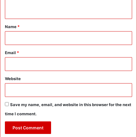
नौ
n
क
र
t
शा
*
हों
Name
*
के
ल
श्क
र
Email
*
को
झों
का
Website
Save my name, email, and website in this browser for the next
time I comment.