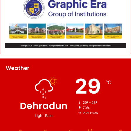
Weather
29
℃
Dehradun
29º - 23º
73%
2.21 km/h
Light Rain