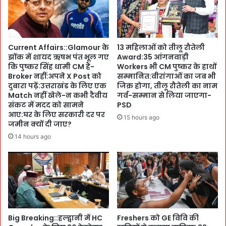
B
-
i
हौ
r
स
t
ले
Current Affairs::Glamour के
13 महिलाओं को तीलू रौतेली
h
-
झोंक में शायद ऋषभ पंत भूल गए
Award:35 आंगनवाड़ी
d
ज
कि पुष्कर सिंह धामी CM हैं-
Workers भी CM पुष्कर के हाथों
a
ज्बे
Broker नहीं:अपने X Post को
सम्मानित:वीरांगाओं का जब भी
y
से
दुबारा पढ़ें:उत्तराखंड के लिए एक
जिक्र होगा, तीलू रौतेली का नाम
:
भ
Match नहीं खेले-न कभी दैवीय
गर्व-सम्मान से लिया जाएगा-
`
संकट में मदद को सामने
PSD
रा
X
आए:घर के लिए सरकारी दर पर
मु
15 hours ago
जमीन क्यों दी जाए?
’
ख्य
प
मं
14 hours ago
र
त्री
P
:
o
P
s
h
t
a
कि
n
या
t
Big Breaking::हल्द्वानी में HC
Freshers को GE विवि की
,
o