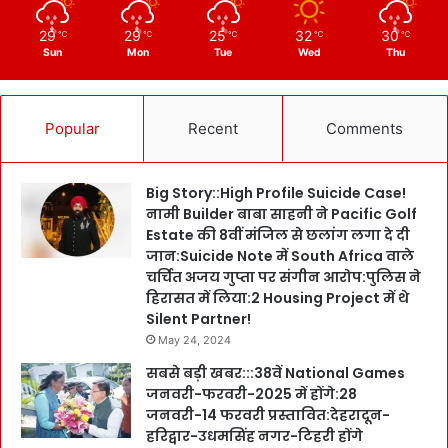
29
29
25
32
30
℃
℃
℃
℃
℃
Sun
Mon
Tue
Wed
Thu
Popular
Recent
Comments
Big Story::High Profile Suicide Case!
नामी Builder बाबा साहनी ने Pacific Golf
Estate की 8वीं मंजिल से छलांग लगा दे दी
जान:Suicide Note में South Africa वाले
चर्चित अजय गुप्ता पर संगीन आरोप:पुलिस ने
हिरासत में लिया:2 Housing Project में थे
Silent Partner!
May 24, 2024
सबसे बड़ी खबर:::38वें National Games
जनवरी-फरवरी-2025 में होंगे:28
जनवरी-14 फरवरी प्रस्तावित:देहरादून-
हरिद्वार-उधमसिंह नगर-टिहरी होंगे