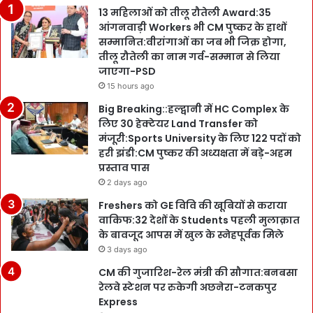
13 महिलाओं को तीलू रौतेली Award:35
आंगनवाड़ी Workers भी CM पुष्कर के हाथों
सम्मानित:वीरांगाओं का जब भी जिक्र होगा,
तीलू रौतेली का नाम गर्व-सम्मान से लिया
जाएगा-PSD
15 hours ago
Big Breaking::हल्द्वानी में HC Complex के
लिए 30 हेक्टेयर Land Transfer को
मंजूरी:Sports University के लिए 122 पदों को
हरी झंडी:CM पुष्कर की अध्यक्षता में बड़े-अहम
प्रस्ताव पास
2 days ago
Freshers को GE विवि की खूबियों से कराया
वाकिफ:32 देशों के Students पहली मुलाक़ात
के बावजूद आपस में खुल के स्नेहपूर्वक मिले
3 days ago
CM की गुजारिश-रेल मंत्री की सौगात:बनबसा
रेलवे स्टेशन पर रुकेगी अछनेरा-टनकपुर
Express