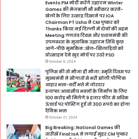
Events:PM मोदी करेंगे उद्घाटन:Winter
Games की मेजबानी भी स्वीकार करने-
खेलों के लिए उत्साह दिखाने पर IOA
Chairman PT Usha ने CM पुष्कर को
Thanks किया:नई दिल्ली में दोनों की अहम
Meeting:गणतंत्र दिवस और प्रधानमंत्री की
उपलब्धता के मुताबिक उद्घाटन तिथि कुछ
आगे-पीछे मुमकिन::खेल-खिलाड़ियों को
प्रोत्साहन देने खुद मोर्चे पर उतरे PSD
October 9, 2024
पुलिस की तो मौजा ही मौजा::स्मृति दिवस पर
मुख्यमंत्री ने सौगातों से भरी झोली:पौष्टिक
आहार भत्ता-वर्दी भत्ते में जोरदार
इजाफा:आवासीय भवनों के निर्माण के लिए
100 करोड़ भी मिलेंगे:9 हजार फीट से अधिक
ऊंचाई पर पोस्टिंग हुई तो 300 रूपये का होगा
दैनिक भत्ता
October 21, 2024
Big Breaking::National Games की
तारीखें Final:IoA ने लगाईं मुहर:CM पुष्कर