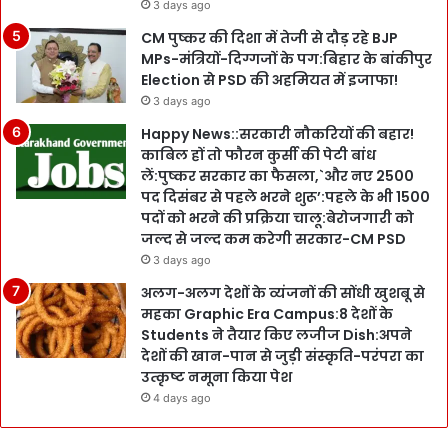
3 days ago
CM पुष्कर की दिशा में तेजी से दौड़ रहे BJP
MPs-मंत्रियों-दिग्गजों के पग:बिहार के बांकीपुर
Election से PSD की अहमियत में इजाफा!
3 days ago
Happy News::सरकारी नौकरियों की बहार!
काबिल हों तो फौरन कुर्सी की पेटी बांध
लें:पुष्कर सरकार का फैसला,`और नए 2500
पद दिसंबर से पहले भरने शुरू’:पहले के भी 1500
पदों को भरने की प्रक्रिया चालू:बेरोजगारी को
जल्द से जल्द कम करेगी सरकार-CM PSD
3 days ago
अलग-अलग देशों के व्यंजनों की सोंधी खुशबू से
महका Graphic Era Campus:8 देशों के
Students ने तैयार किए लजीज Dish:अपने
देशों की खान-पान से जुड़ी संस्कृति-परंपरा का
उत्कृष्ट नमूना किया पेश
4 days ago