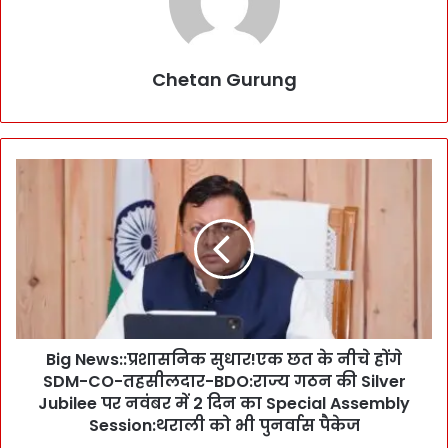
Chetan Gurung
B
i
g
N
e
w
s
:
:
Big News::प्रशासनिक सुधार!एक छत के नीचे होंगे
प्र
SDM-CO-तहसीलदार-BDO:राज्य गठन की Silver
शा
स
Jubilee पर नवंबर में 2 दिन का Special Assembly
नि
Session:थराली को भी पुनर्वास पैकेज
क