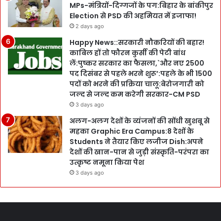
MPs-मंत्रियों-दिग्गजों के पग:बिहार के बांकीपुर
Election से PSD की अहमियत में इजाफा!
2 days ago
Happy News::सरकारी नौकरियों की बहार!
काबिल हों तो फौरन कुर्सी की पेटी बांध
लें:पुष्कर सरकार का फैसला,`और नए 2500
पद दिसंबर से पहले भरने शुरू’:पहले के भी 1500
पदों को भरने की प्रक्रिया चालू:बेरोजगारी को
जल्द से जल्द कम करेगी सरकार-CM PSD
3 days ago
अलग-अलग देशों के व्यंजनों की सोंधी खुशबू से
महका Graphic Era Campus:8 देशों के
Students ने तैयार किए लजीज Dish:अपने
देशों की खान-पान से जुड़ी संस्कृति-परंपरा का
उत्कृष्ट नमूना किया पेश
3 days ago