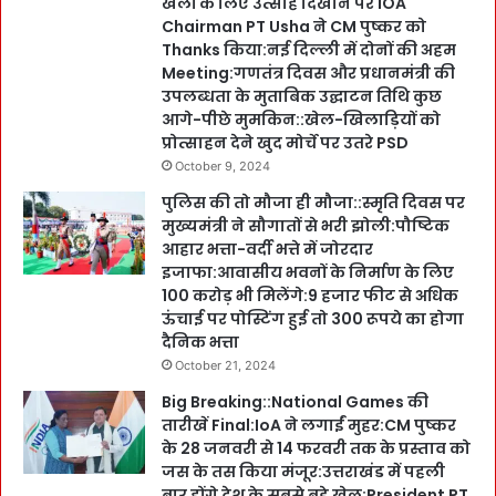
खेलों के लिए उत्साह दिखाने पर IOA
Chairman PT Usha ने CM पुष्कर को
Thanks किया:नई दिल्ली में दोनों की अहम
Meeting:गणतंत्र दिवस और प्रधानमंत्री की
उपलब्धता के मुताबिक उद्घाटन तिथि कुछ
आगे-पीछे मुमकिन::खेल-खिलाड़ियों को
प्रोत्साहन देने खुद मोर्चे पर उतरे PSD
October 9, 2024
पुलिस की तो मौजा ही मौजा::स्मृति दिवस पर
मुख्यमंत्री ने सौगातों से भरी झोली:पौष्टिक
आहार भत्ता-वर्दी भत्ते में जोरदार
इजाफा:आवासीय भवनों के निर्माण के लिए
100 करोड़ भी मिलेंगे:9 हजार फीट से अधिक
ऊंचाई पर पोस्टिंग हुई तो 300 रूपये का होगा
दैनिक भत्ता
October 21, 2024
Big Breaking::National Games की
तारीखें Final:IoA ने लगाईं मुहर:CM पुष्कर
के 28 जनवरी से 14 फरवरी तक के प्रस्ताव को
जस के तस किया मंजूर:उत्तराखंड में पहली
बार होंगे देश के सबसे बड़े खेल:President PT