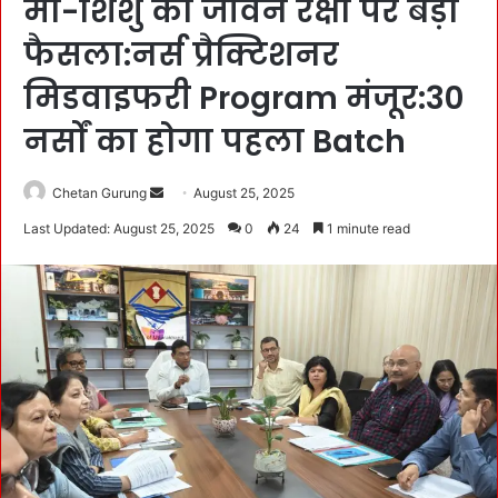
माँ-शिशु की जीवन रक्षा पर बड़ा
फैसला:नर्स प्रैक्टिशनर
मिडवाइफरी Program मंजूर:30
नर्सों का होगा पहला Batch
Chetan Gurung
S
August 25, 2025
e
Last Updated: August 25, 2025
0
24
1 minute read
n
d
a
n
e
m
a
i
l