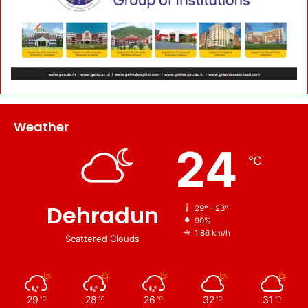
Weather
24
℃
Dehradun
29º - 23º
90%
1.86 km/h
Scattered Clouds
29
28
26
32
31
℃
℃
℃
℃
℃