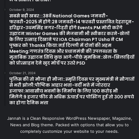
October 9, 2024
सबसे बड़ी खबर:::38वें National Games जनवरी-
फरवरी-2025 में होंगे:28 जनवरी-14 फरवरी प्रस्तावित:देहरादून-
हरिद्वार-उधमसिंह नगर-टिहरी होंगे Events:PM मोदी करेंगे
उद्घाटन:Winter Games की मेजबानी भी स्वीकार करने-खेलों
के लिए उत्साह दिखाने पर IOA Chairman PT Usha ने CM
पुष्कर को Thanks किया:नई दिल्ली में दोनों की अहम
Meeting:गणतंत्र दिवस और प्रधानमंत्री की उपलब्धता के
मुताबिक उद्घाटन तिथि कुछ आगे-पीछे मुमकिन::खेल-खिलाड़ियों
को प्रोत्साहन देने खुद मोर्चे पर उतरे PSD
October 21, 2024
पुलिस की तो मौजा ही मौजा::स्मृति दिवस पर मुख्यमंत्री ने सौगातों
से भरी झोली:पौष्टिक आहार भत्ता-वर्दी भत्ते में जोरदार
इजाफा:आवासीय भवनों के निर्माण के लिए 100 करोड़ भी
मिलेंगे:9 हजार फीट से अधिक ऊंचाई पर पोस्टिंग हुई तो 300 रूपये
का होगा दैनिक भत्ता
Jannah is a Clean Responsive WordPress Newspaper, Magazine,
News and Blog theme. Packed with options that allow you to
completely customize your website to your needs.