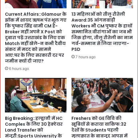
ह
r
सी
a
Current Affairs::Glamour के
13 महिलाओं को तीलू रौतेली
ल
:
झोंक में शायद ऋषभ पंत भूल गए
Award:35 आंगनवाड़ी
दा
M
कि पुष्कर सिंह धामी CM हैं-
Workers भी CM पुष्कर के हाथों
र
e
Broker नहीं:अपने X Post को
सम्मानित:वीरांगाओं का जब भी
-
t
दुबारा पढ़ें:उत्तराखंड के लिए एक
जिक्र होगा, तीलू रौतेली का नाम
B
a
Match नहीं खेले-न कभी दैवीय
गर्व-सम्मान से लिया जाएगा-
D
संकट में मदद को सामने
PSD
l
O
आए:घर के लिए सरकारी दर पर
W
7 hours ago
जमीन क्यों दी जाए?
:
e
रा
a
6 hours ago
ज्य
t
ग
h
ठ
e
न
r
की
i
S
n
i
g
Big Breaking::हल्द्वानी में HC
Freshers को GE विवि की
l
प
Complex के लिए 30 हेक्टेयर
खूबियों से कराया वाकिफ:32
v
र
Land Transfer को
देशों के Students पहली
e
E
मंजूरी:Sports University के
मुलाक़ात के बावजूद आपस में