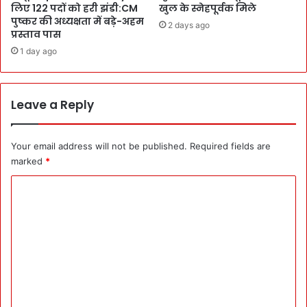
r
x
लिए 122 पदों को हरी झंडी:CM
खुल के स्नेहपूर्वक मिले
J
p
पुष्कर की अध्यक्षता में बड़े-अहम
2 days ago
u
e
प्रस्ताव पास
b
r
1 day ago
i
t
l
s
e
में
e
Leave a Reply
मं
प
थ
र
न
न
Your email address will not be published.
Required fields are
वं
marked
*
ब
C
र
में
o
2
m
दि
न
m
का
e
S
p
n
e