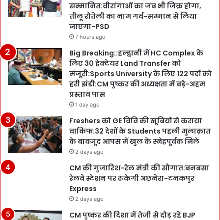
सम्मानित:वीरांगाओं का जब भी जिक्र होगा,
तीलू रौतेली का नाम गर्व-सम्मान से लिया
जाएगा-PSD
7 hours ago
Big Breaking::हल्द्वानी में HC Complex के
लिए 30 हेक्टेयर Land Transfer को
मंजूरी:Sports University के लिए 122 पदों को
हरी झंडी:CM पुष्कर की अध्यक्षता में बड़े-अहम
प्रस्ताव पास
1 day ago
Freshers को GE विवि की खूबियों से कराया
वाकिफ:32 देशों के Students पहली मुलाक़ात
के बावजूद आपस में खुल के स्नेहपूर्वक मिले
2 days ago
CM की गुजारिश-रेल मंत्री की सौगात:बनबसा
रेलवे स्टेशन पर रुकेगी अछनेरा-टनकपुर
Express
2 days ago
CM पुष्कर की दिशा में तेजी से दौड़ रहे BJP