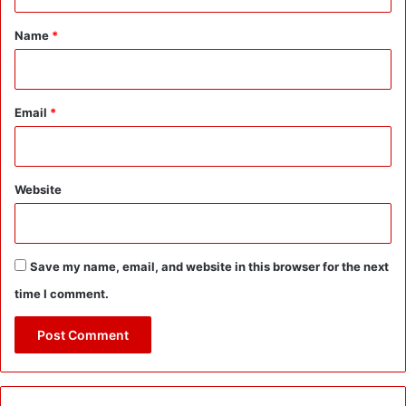
t
c
*
i
Name
*
a
l
A
s
Email
*
s
e
m
b
Website
l
y
S
e
Save my name, email, and website in this browser for the next
s
time I comment.
s
i
o
n
:
थ