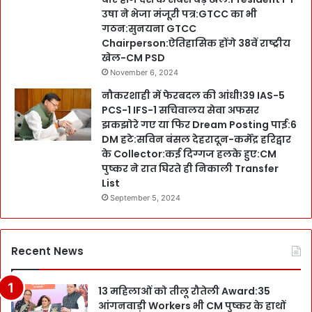
उषा ने भेजा मंजूरी पत्र:GTCC का भी
गठन:सुनयना GTCC
Chairperson:ऐतिहासिक होंगे 38वें राष्ट्रीय
खेल-CM PSD
November 6, 2024
नौकरशाही में फेरबदल की आंधी!39 IAS-5
PCS-1 IFS-1 सचिवालय सेवा अफसर
झकझोरे गए या फिर Dream Posting पाई:6
DM हटे:सविन बंसल देहरादून-कर्मेंद्र हरिद्वार
के Collector:कई दिग्गज हलके हुए:CM
पुष्कर ने रात घिरते ही निकाली Transfer
List
September 5, 2024
Recent News
13 महिलाओं को तीलू रौतेली Award:35
आंगनवाड़ी Workers भी CM पुष्कर के हाथों