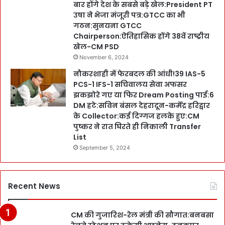
बार होंगे देश के सबसे बड़े खेल:President PT
उषा ने भेजा मंजूरी पत्र:GTCC का भी
गठन:सुनयना GTCC
Chairperson:ऐतिहासिक होंगे 38वें राष्ट्रीय
खेल-CM PSD
November 6, 2024
नौकरशाही में फेरबदल की आंधी!39 IAS-5
PCS-1 IFS-1 सचिवालय सेवा अफसर
झकझोरे गए या फिर Dream Posting पाई:6
DM हटे:सविन बंसल देहरादून-कर्मेंद्र हरिद्वार
के Collector:कई दिग्गज हलके हुए:CM
पुष्कर ने रात घिरते ही निकाली Transfer
List
September 5, 2024
Recent News
CM की गुजारिश-रेल मंत्री की सौगात:बनबसा