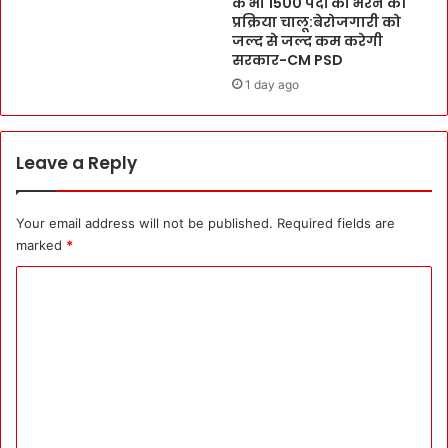
के भी 1500 पदों को भरने की
द्र
प्रक्रिया चालू:बेरोजगारी को
स
जल्द से जल्द कम करेगी
र
सरकार-CM PSD
का
1 day ago
र
का
C
M
Leave a Reply
पु
ष्क
र
Your email address will not be published.
Required fields are
को
marked
*
ख
C
त
:
o
A
m
A
I
m
के
e
ह
वा
n