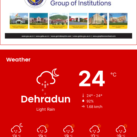
Weather
24
℃
Dehradun
24º - 24º
92%
1.68 km/h
Light Rain
24
29
28
27
28
℃
℃
℃
℃
℃