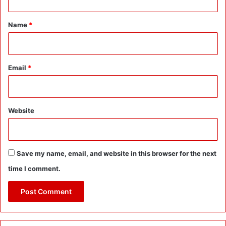
ले
t
पि
*
थौ
Name
*
रा
ग
ढ़
A
Email
*
i
r
p
o
Website
r
t
:
गुं
Save my name, email, and website in this browser for the next
जी
time I comment.
-
आ
दि
कै
ला
श