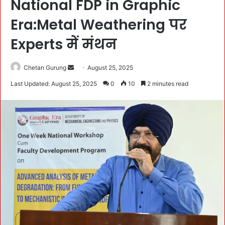
National FDP in Graphic
Era:Metal Weathering पर
Experts में मंथन
Chetan Gurung
S
August 25, 2025
e
Last Updated: August 25, 2025
0
10
2 minutes read
n
d
a
n
e
m
a
i
l