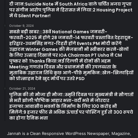
दी जान:Suicide Note में South Africa वाले चर्चित अजय गुप्ता
पर संगीन आरोप:पुलिस ने हिरासत में लिया:2 Housing Project
में थे Silent Partner!
October 9, 2024
सबसे बड़ी खबर:::38वें National Games जनवरी-
फरवरी-2025 में होंगे:28 जनवरी-14 फरवरी प्रस्तावित:देहरादून-
हरिद्वार-उधमसिंह नगर-टिहरी होंगे Events:PM मोदी करेंगे
उद्घाटन:Winter Games की मेजबानी भी स्वीकार करने-खेलों
के लिए उत्साह दिखाने पर IOA Chairman PT Usha ने CM
पुष्कर को Thanks किया:नई दिल्ली में दोनों की अहम
Meeting:गणतंत्र दिवस और प्रधानमंत्री की उपलब्धता के
मुताबिक उद्घाटन तिथि कुछ आगे-पीछे मुमकिन::खेल-खिलाड़ियों
को प्रोत्साहन देने खुद मोर्चे पर उतरे PSD
October 21, 2024
पुलिस की तो मौजा ही मौजा::स्मृति दिवस पर मुख्यमंत्री ने सौगातों
से भरी झोली:पौष्टिक आहार भत्ता-वर्दी भत्ते में जोरदार
इजाफा:आवासीय भवनों के निर्माण के लिए 100 करोड़ भी
मिलेंगे:9 हजार फीट से अधिक ऊंचाई पर पोस्टिंग हुई तो 300 रूपये
का होगा दैनिक भत्ता
Jannah is a Clean Responsive WordPress Newspaper, Magazine,