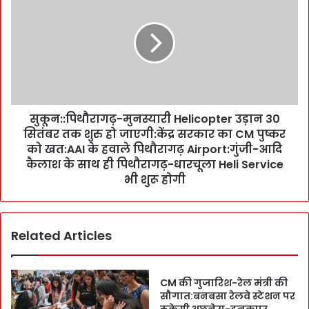
कू
स
न
ला
:
:
:
न
पि
र्स
थौ
प्रै
रा
क्टि
ग
श
सुकून::पिथौरागढ़-मुनस्यारी Helicopter उड़ान 30
ढ़
न
सितंबर तक शुरु हो जाएगी:केंद्र सरकार का CM पुष्कर
-
र
मु
को खत:AAI के हवाले पिथौरागढ़ Airport:गुंजी-आदि
मि
न
कैलाश के साथ ही पिथौरागढ़-धारचूला Heli Service
ड
स्या
भी शुरू होगी
वा
री
इ
H
फ
e
री
Related Articles
l
P
i
r
c
o
o
CM की गुजारिश-रेल मंत्री की
g
p
सौगात:बनबसा रेलवे स्टेशन पर
r
t
रुकेगी अछनेरा-टनकपुर