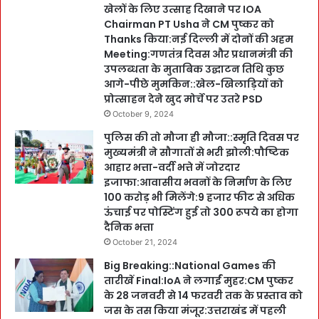
खेलों के लिए उत्साह दिखाने पर IOA
Chairman PT Usha ने CM पुष्कर को
Thanks किया:नई दिल्ली में दोनों की अहम
Meeting:गणतंत्र दिवस और प्रधानमंत्री की
उपलब्धता के मुताबिक उद्घाटन तिथि कुछ
आगे-पीछे मुमकिन::खेल-खिलाड़ियों को
प्रोत्साहन देने खुद मोर्चे पर उतरे PSD
October 9, 2024
पुलिस की तो मौजा ही मौजा::स्मृति दिवस पर
मुख्यमंत्री ने सौगातों से भरी झोली:पौष्टिक
आहार भत्ता-वर्दी भत्ते में जोरदार
इजाफा:आवासीय भवनों के निर्माण के लिए
100 करोड़ भी मिलेंगे:9 हजार फीट से अधिक
ऊंचाई पर पोस्टिंग हुई तो 300 रूपये का होगा
दैनिक भत्ता
October 21, 2024
Big Breaking::National Games की
तारीखें Final:IoA ने लगाईं मुहर:CM पुष्कर
के 28 जनवरी से 14 फरवरी तक के प्रस्ताव को
जस के तस किया मंजूर:उत्तराखंड में पहली