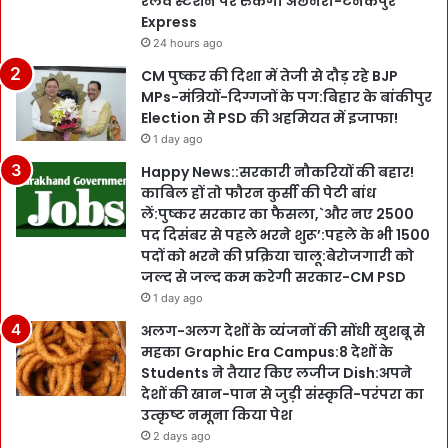
रेलवे स्टेशन पर रुकेगी अछनेरा-टनकपुर
Express
24 hours ago
CM पुष्कर की दिशा में तेजी से दौड़ रहे BJP
MPs-मंत्रियों-दिग्गजों के पग:बिहार के बांकीपुर
Election से PSD की अहमियत में इजाफा!
1 day ago
Happy News::सरकारी नौकरियों की बहार!
काबिल हों तो फौरन कुर्सी की पेटी बांध
लें:पुष्कर सरकार का फैसला,`और नए 2500
पद दिसंबर से पहले भरने शुरू’:पहले के भी 1500
पदों को भरने की प्रक्रिया चालू:बेरोजगारी को
जल्द से जल्द कम करेगी सरकार-CM PSD
1 day ago
अलग-अलग देशों के व्यंजनों की सोंधी खुशबू से
महका Graphic Era Campus:8 देशों के
Students ने तैयार किए लजीज Dish:अपने
देशों की खान-पान से जुड़ी संस्कृति-परंपरा का
उत्कृष्ट नमूना किया पेश
2 days ago