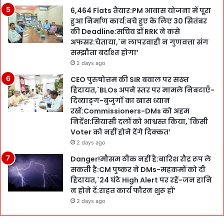
6,464 Flats तैयार:PM आवास योजना में पूरा
हुआ निर्माण कार्य:बचे हुए के लिए 30 सितंबर
की Deadline:सचिव डॉ RRK ने कसे
अफसर:चेताया,`न लापरवाही न गुणवत्ता संग
सम्झौता बर्दाश्त होगा’
2 days ago
CEO पुरुषोत्तम की SIR बवाल पर सख्त
हिदायत,`BLOs अपने स्तर पर मामले निबटाएँ-
दिव्याङ्ग-बुजुर्गों का खास ध्यान
रखें:Commissioners-DMs को अहम
निर्देश:सियासी दलों को आश्वस्त किया,`किसी
Voter को नहीं होने देंगे दिक्कत’
2 days ago
Danger!मौसम ठीक नहीं है:बारिश रौद्र रूप ले
सकती है:CM पुष्कर ने DMs-महकमों को दी
हिदायत,`24 घंटे High Alert पर रहें-जन हानि
न होने दें:राहत कार्य फौरन शुरू हों’
2 days ago