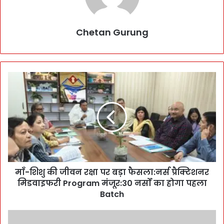
Chetan Gurung
माँ
-
शि
शु
की
जी
व
न
र
माँ-शिशु की जीवन रक्षा पर बड़ा फैसला:नर्स प्रैक्टिशनर
क्षा
मिडवाइफरी Program मंजूर:30 नर्सों का होगा पहला
प
र
Batch
ब
ड़ा
सु
फै