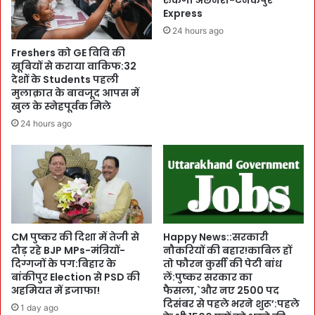
a
e
Express
m
r
24 hours ago
मं
उ
Freshers को GE विवि की
जू
ड़ा
खूबियों से कराया वाकिफ:32
र
न
देशों के Students पहली
:
3
मुलाक़ात के बावजूद आपस में
3
0
खुल के स्नेहपूर्वक मिले
0
सि
24 hours ago
न
तं
र्सों
ब
का
र
हो
त
गा
क
प
शु
ह
रु
ला
हो
CM पुष्कर की दिशा में तेजी से
Happy News::सरकारी
B
जा
दौड़ रहे BJP MPs-मंत्रियों-
नौकरियों की बहार!काबिल हों
a
दिग्गजों के पग:बिहार के
तो फौरन कुर्सी की पेटी बांध
ए
t
बांकीपुर Election से PSD की
लें:पुष्कर सरकार का
गी
अहमियत में इजाफा!
फैसला,`और नए 2500 पद
c
:
दिसंबर से पहले भरने शुरू’:पहले
h
कें
1 day ago