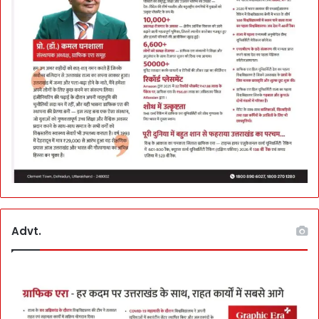
v
i
c
e
भी
शु
रू
हो
गी
Advt.