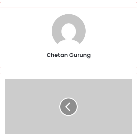
Chetan Gurung
कृ
षि
यो
ज
ना
ओं
प
र
के