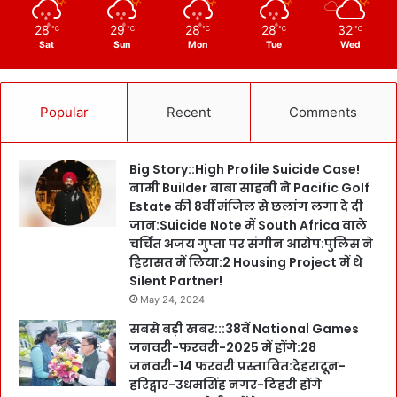
28
29
28
28
32
℃
℃
℃
℃
℃
Sat
Sun
Mon
Tue
Wed
Popular
Recent
Comments
Big Story::High Profile Suicide Case!
नामी Builder बाबा साहनी ने Pacific Golf
Estate की 8वीं मंजिल से छलांग लगा दे दी
जान:Suicide Note में South Africa वाले
चर्चित अजय गुप्ता पर संगीन आरोप:पुलिस ने
हिरासत में लिया:2 Housing Project में थे
Silent Partner!
May 24, 2024
सबसे बड़ी खबर:::38वें National Games
जनवरी-फरवरी-2025 में होंगे:28
जनवरी-14 फरवरी प्रस्तावित:देहरादून-
हरिद्वार-उधमसिंह नगर-टिहरी होंगे