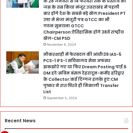
के 28 जनवरी से 14 फरवरी तक के प्रस्ताव को
जस के तस किया मंजूर:उत्तराखंड में पहली
बार होंगे देश के सबसे बड़े खेल:President PT
उषा ने भेजा मंजूरी पत्र:GTCC का भी
गठन:सुनयना GTCC
Chairperson:ऐतिहासिक होंगे 38वें राष्ट्रीय
खेल-CM PSD
November 6, 2024
नौकरशाही में फेरबदल की आंधी!39 IAS-5
PCS-1 IFS-1 सचिवालय सेवा अफसर
झकझोरे गए या फिर Dream Posting पाई:6
DM हटे:सविन बंसल देहरादून-कर्मेंद्र हरिद्वार
के Collector:कई दिग्गज हलके हुए:CM
पुष्कर ने रात घिरते ही निकाली Transfer
List
September 5, 2024
Recent News