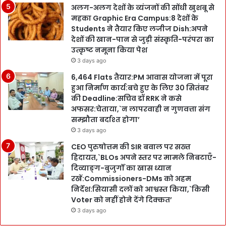
अलग-अलग देशों के व्यंजनों की सोंधी खुशबू से
महका Graphic Era Campus:8 देशों के
Students ने तैयार किए लजीज Dish:अपने
देशों की खान-पान से जुड़ी संस्कृति-परंपरा का
उत्कृष्ट नमूना किया पेश
3 days ago
6,464 Flats तैयार:PM आवास योजना में पूरा
हुआ निर्माण कार्य:बचे हुए के लिए 30 सितंबर
की Deadline:सचिव डॉ RRK ने कसे
अफसर:चेताया,`न लापरवाही न गुणवत्ता संग
सम्झौता बर्दाश्त होगा’
3 days ago
CEO पुरुषोत्तम की SIR बवाल पर सख्त
हिदायत,`BLOs अपने स्तर पर मामले निबटाएँ-
दिव्याङ्ग-बुजुर्गों का खास ध्यान
रखें:Commissioners-DMs को अहम
निर्देश:सियासी दलों को आश्वस्त किया,`किसी
Voter को नहीं होने देंगे दिक्कत’
3 days ago