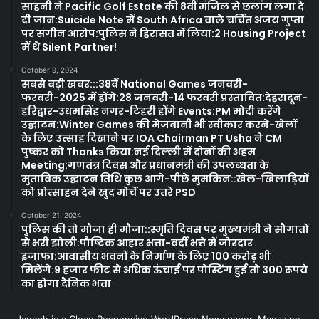
साहनी ने Pacific Golf Estate की 8वीं मंजिल से छलांग लगा दे
दी जान:Suicide Note में South Africa वाले चर्चित अजय गुप्ता
पर संगीन आरोप:पुलिस ने हिरासत में लिया:2 Housing Project
में थे Silent Partner!
October 9, 2024
सबसे बड़ी खबर:::38वें National Games जनवरी-
फरवरी-2025 में होंगे:28 जनवरी-14 फरवरी प्रस्तावित:देहरादून-
हरिद्वार-उधमसिंह नगर-टिहरी होंगे Events:PM मोदी करेंगे
उद्घाटन:Winter Games की मेजबानी भी स्वीकार करने-खेलों
के लिए उत्साह दिखाने पर IOA Chairman PT Usha ने CM
पुष्कर को Thanks किया:नई दिल्ली में दोनों की अहम
Meeting:गणतंत्र दिवस और प्रधानमंत्री की उपलब्धता के
मुताबिक उद्घाटन तिथि कुछ आगे-पीछे मुमकिन::खेल-खिलाड़ियों
को प्रोत्साहन देने खुद मोर्चे पर उतरे PSD
October 21, 2024
पुलिस की तो मौजा ही मौजा::स्मृति दिवस पर मुख्यमंत्री ने सौगातों
से भरी झोली:पौष्टिक आहार भत्ता-वर्दी भत्ते में जोरदार
इजाफा:आवासीय भवनों के निर्माण के लिए 100 करोड़ भी
मिलेंगे:9 हजार फीट से अधिक ऊंचाई पर पोस्टिंग हुई तो 300 रूपये
का होगा दैनिक भत्ता