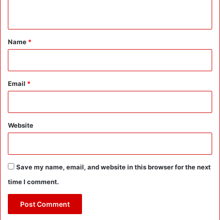
र
n
में
t
शा
मि
*
Name
*
ल
क
र
ने
Email
*
की
दी
हि
दा
Website
य
त
Save my name, email, and website in this browser for the next
time I comment.