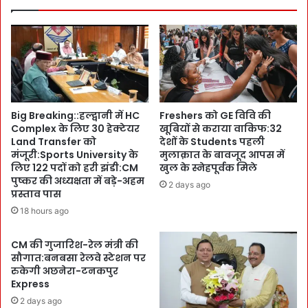
ग
ब
वा
ढ़ा
नी
वा
यो
:
ज
आ
ना
दि
ओं
कै
के
ला
Big Breaking::हल्द्वानी में HC
Freshers को GE विवि की
लि
श
Complex के लिए 30 हेक्टेयर
खूबियों से कराया वाकिफ:32
ए
T
Land Transfer को
देशों के Students पहली
3
o
मंजूरी:Sports University के
मुलाक़ात के बावजूद आपस में
8
गुं
लिए 122 पदों को हरी झंडी:CM
खुल के स्नेहपूर्वक मिले
0
जी
पुष्कर की अध्यक्षता में बड़े-अहम
2 days ago
0
प्रस्ताव पास
-
क
नी
18 hours ago
रो
ति
ड़
मा
CM की गुजारिश-रेल मंत्री की
की
णा
सौगात:बनबसा रेलवे स्टेशन पर
सै
T
रुकेगी अछनेरा-टनकपुर
द्धां
o
Express
ति
म
2 days ago
क
ला