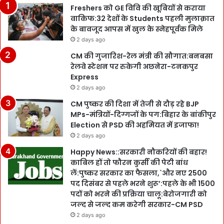
Freshers को GE विवि की खूबियों से कराया
वाकिफ:32 देशों के Students पहली मुलाक़ात
के बावजूद आपस में खुल के स्नेहपूर्वक मिले
2 days ago
CM की गुजारिश-रेल मंत्री की सौगात:बनबसा
रेलवे स्टेशन पर रुकेगी अछनेरा-टनकपुर
Express
2 days ago
CM पुष्कर की दिशा में तेजी से दौड़ रहे BJP
MPs-मंत्रियों-दिग्गजों के पग:बिहार के बांकीपुर
Election से PSD की अहमियत में इजाफा!
2 days ago
Happy News::सरकारी नौकरियों की बहार!
काबिल हों तो फौरन कुर्सी की पेटी बांध
लें:पुष्कर सरकार का फैसला,`और नए 2500
पद दिसंबर से पहले भरने शुरू’:पहले के भी 1500
पदों को भरने की प्रक्रिया चालू:बेरोजगारी को
जल्द से जल्द कम करेगी सरकार-CM PSD
2 days ago