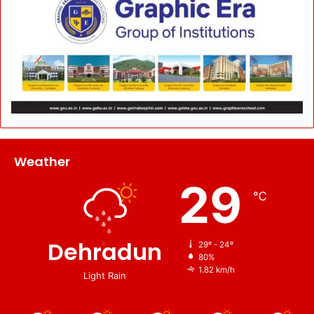
Weather
29
℃
Dehradun
29º - 24º
80%
1.82 km/h
Light Rain