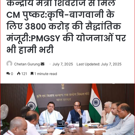
केन्द्रीय मंत्री शिवराज से मिले
CM पुष्कर:कृषि-बागवानी के
लिए 3800 करोड़ की सैद्धांतिक
मंजूरी:PMGSY की योजनाओं पर
भी हामी भरी
Chetan Gurung
S
July 7, 2025
Last Updated: July 7, 2025
e
0
121
1 minute read
n
d
a
n
e
m
a
i