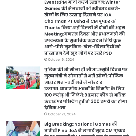
Events:PM मोदी करेंगे उद्घाटन:Winter
Games की मेजबानी भी स्वीकार करने-
खेलों के लिए उत्साह दिखाने पर IOA
Chairman PT Usha ने CM पुष्कर को
Thanks किया:नई दिल्ली में दोनों की अहम
Meeting:गणतंत्र दिवस और प्रधानमंत्री की
उपलब्धता के मुताबिक उद्घाटन तिथि कुछ
आगे-पीछे मुमकिन::खेल-खिलाड़ियों को
प्रोत्साहन देने खुद मोर्चे पर उतरे PSD
October 9, 2024
पुलिस की तो मौजा ही मौजा::स्मृति दिवस पर
मुख्यमंत्री ने सौगातों से भरी झोली:पौष्टिक
आहार भत्ता-वर्दी भत्ते में जोरदार
इजाफा:आवासीय भवनों के निर्माण के लिए
100 करोड़ भी मिलेंगे:9 हजार फीट से अधिक
ऊंचाई पर पोस्टिंग हुई तो 300 रूपये का होगा
दैनिक भत्ता
October 21, 2024
Big Breaking::National Games की
तारीखें Final:IoA ने लगाईं मुहर:CM पुष्कर