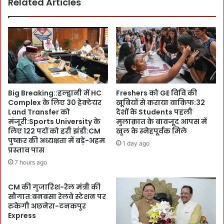
Related Articles
t
स
o
र
r
का
s
र
ने
:
दी
C
अ
S
ह
आ
म
Big Breaking::हल्द्वानी में HC
Freshers को GE विवि की
नं
प्र
Complex के लिए 30 हेक्टेयर
खूबियों से कराया वाकिफ:32
द
स्ता
Land Transfer को
देशों के Students पहली
ब
वों
मंजूरी:Sports University के
मुलाक़ात के बावजूद आपस में
र्द्ध
को
लिए 122 पदों को हरी झंडी:CM
खुल के स्नेहपूर्वक मिले
न
मं
पुष्कर की अध्यक्षता में बड़े-अहम
1 day ago
की
जू
प्रस्ताव पास
अ
री
7 hours ago
फ
:
स
C
CM की गुजारिश-रेल मंत्री की
रों
S
सौगात:बनबसा रेलवे स्टेशन पर
को
आ
रुकेगी अछनेरा-टनकपुर
का
नं
Express
म
द