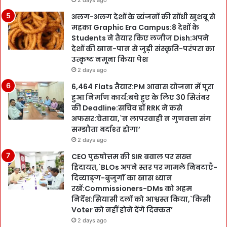
2 days ago
अलग-अलग देशों के व्यंजनों की सोंधी खुशबू से
महका Graphic Era Campus:8 देशों के
Students ने तैयार किए लजीज Dish:अपने
देशों की खान-पान से जुड़ी संस्कृति-परंपरा का
उत्कृष्ट नमूना किया पेश
2 days ago
6,464 Flats तैयार:PM आवास योजना में पूरा
हुआ निर्माण कार्य:बचे हुए के लिए 30 सितंबर
की Deadline:सचिव डॉ RRK ने कसे
अफसर:चेताया,`न लापरवाही न गुणवत्ता संग
सम्झौता बर्दाश्त होगा’
2 days ago
CEO पुरुषोत्तम की SIR बवाल पर सख्त
हिदायत,`BLOs अपने स्तर पर मामले निबटाएँ-
दिव्याङ्ग-बुजुर्गों का खास ध्यान
रखें:Commissioners-DMs को अहम
निर्देश:सियासी दलों को आश्वस्त किया,`किसी
Voter को नहीं होने देंगे दिक्कत’
2 days ago