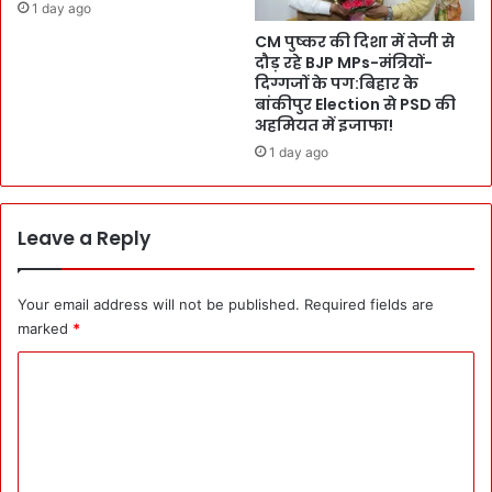
1 day ago
का
ब
ज
CM पुष्कर की दिशा में तेजी से
र्द्ध
में
दौड़ रहे BJP MPs-मंत्रियों-
न
दिग्गजों के पग:बिहार के
ते
की
बांकीपुर Election से PSD की
जी
ता
अहमियत में इजाफा!
ला
की
ने
1 day ago
द
की
,
हि
`
दा
उ
Leave a Reply
य
प
त
भो
:
क्ता
Your email address will not be published.
Required fields are
आ
ओं
marked
*
ढ़
को
त
बे
C
बा
ह
o
जा
त
र
र
m
S
S
m
h
e