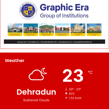
Weather
23
℃
Dehradun
30º - 23º
82%
1.52 km/h
Scattered Clouds