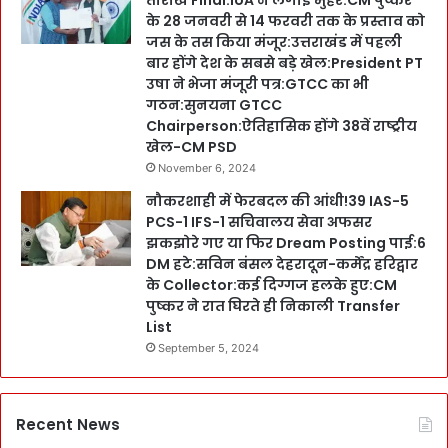
तारीखें Final:IoA ने लगाईं मुहर:CM पुष्कर
के 28 जनवरी से 14 फरवरी तक के प्रस्ताव को
जस के तस किया मंजूर:उत्तराखंड में पहली
बार होंगे देश के सबसे बड़े खेल:President PT
उषा ने भेजा मंजूरी पत्र:GTCC का भी
गठन:सुनयना GTCC
Chairperson:ऐतिहासिक होंगे 38वें राष्ट्रीय
खेल-CM PSD
November 6, 2024
नौकरशाही में फेरबदल की आंधी!39 IAS-5
PCS-1 IFS-1 सचिवालय सेवा अफसर
झकझोरे गए या फिर Dream Posting पाई:6
DM हटे:सविन बंसल देहरादून-कर्मेंद्र हरिद्वार
के Collector:कई दिग्गज हलके हुए:CM
पुष्कर ने रात घिरते ही निकाली Transfer
List
September 5, 2024
Recent News