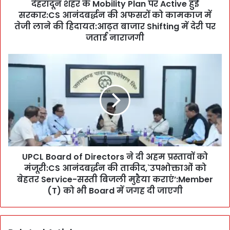
देहरादून शहर के Mobility Plan पर Active हुई
M
सरकार:CS आनंदबर्द्धन की अफसरों को कामकाज में
o
b
तेजी लाने की हिदायत:आढ़त बाजार Shifting में देरी पर
i
जताई नाराजगी
l
i
U
t
P
y
C
P
L
l
B
a
o
n
a
प
r
र
d
A
UPCL Board of Directors ने दी अहम प्रस्तावों को
o
c
मंजूरी:CS आनंदबर्द्धन की ताकीद,`उपभोक्ताओं को
f
t
D
बेहतर Service-सस्ती बिजली मुहैया कराएं’:Member
i
i
(T) को भी Board में जगह दी जाएगी
v
r
e
e
हु
c
ई