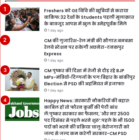
Freshers को GE विवि की खूबियों से कराया
वाकिफ:32 देशों के Students पहली मुलाक़ात
के बावजूद आपस में खुल के स्नेहपूर्वक मिले
1 day ago
CM की गुजारिश-रेल मंत्री की सौगात:बनबसा
रेलवे स्टेशन पर रुकेगी अछनेरा-टनकपुर
Express
1 day ago
CM पुष्कर की दिशा में तेजी से दौड़ रहे BJP
MPs-मंत्रियों-दिग्गजों के पग:बिहार के बांकीपुर
Election से PSD की अहमियत में इजाफा!
1 day ago
Happy News::सरकारी नौकरियों की बहार!
काबिल हों तो फौरन कुर्सी की पेटी बांध
लें:पुष्कर सरकार का फैसला,`और नए 2500
पद दिसंबर से पहले भरने शुरू’:पहले के भी 1500
पदों को भरने की प्रक्रिया चालू:बेरोजगारी को
जल्द से जल्द कम करेगी सरकार-CM PSD