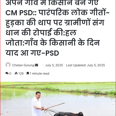
अपने गाँव में किसान बन गए
CM PSD:: पारंपरिक लोक गीतों-
हुड़का की थाप पर ग्रामीणों संग
धान की रोपाई की:हल
जोता:गाँव के किसानी के दिन
याद आ गए-PSD
Chetan Gurung
S
July 5, 2025
Last Updated: July 5, 2025
e
0
126
1 minute read
n
d
a
n
e
m
a