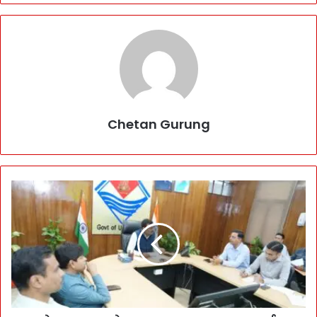
Chetan Gurung
दे
ह
रा
दू
न
श
ह
र
के