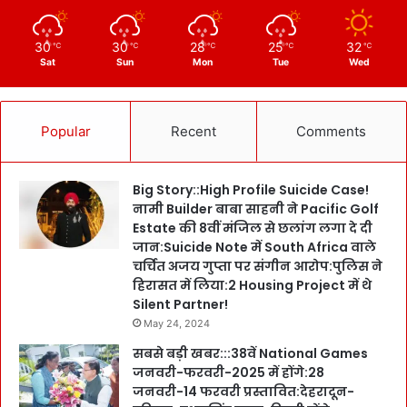
30
30
28
25
32
℃
℃
℃
℃
℃
Sat
Sun
Mon
Tue
Wed
Popular
Recent
Comments
Big Story::High Profile Suicide Case!
नामी Builder बाबा साहनी ने Pacific Golf
Estate की 8वीं मंजिल से छलांग लगा दे दी
जान:Suicide Note में South Africa वाले
चर्चित अजय गुप्ता पर संगीन आरोप:पुलिस ने
हिरासत में लिया:2 Housing Project में थे
Silent Partner!
May 24, 2024
सबसे बड़ी खबर:::38वें National Games
जनवरी-फरवरी-2025 में होंगे:28
जनवरी-14 फरवरी प्रस्तावित:देहरादून-