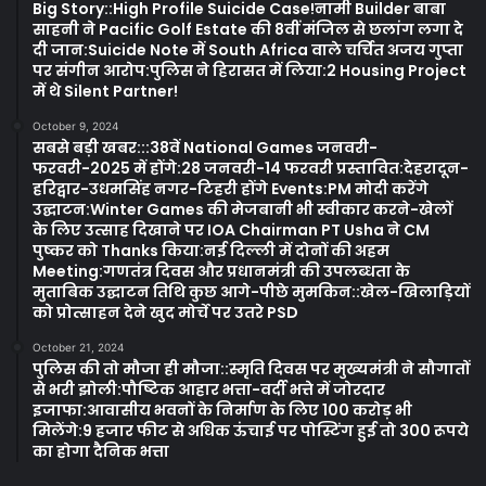
Big Story::High Profile Suicide Case!नामी Builder बाबा
साहनी ने Pacific Golf Estate की 8वीं मंजिल से छलांग लगा दे
दी जान:Suicide Note में South Africa वाले चर्चित अजय गुप्ता
पर संगीन आरोप:पुलिस ने हिरासत में लिया:2 Housing Project
में थे Silent Partner!
October 9, 2024
सबसे बड़ी खबर:::38वें National Games जनवरी-
फरवरी-2025 में होंगे:28 जनवरी-14 फरवरी प्रस्तावित:देहरादून-
हरिद्वार-उधमसिंह नगर-टिहरी होंगे Events:PM मोदी करेंगे
उद्घाटन:Winter Games की मेजबानी भी स्वीकार करने-खेलों
के लिए उत्साह दिखाने पर IOA Chairman PT Usha ने CM
पुष्कर को Thanks किया:नई दिल्ली में दोनों की अहम
Meeting:गणतंत्र दिवस और प्रधानमंत्री की उपलब्धता के
मुताबिक उद्घाटन तिथि कुछ आगे-पीछे मुमकिन::खेल-खिलाड़ियों
को प्रोत्साहन देने खुद मोर्चे पर उतरे PSD
October 21, 2024
पुलिस की तो मौजा ही मौजा::स्मृति दिवस पर मुख्यमंत्री ने सौगातों
से भरी झोली:पौष्टिक आहार भत्ता-वर्दी भत्ते में जोरदार
इजाफा:आवासीय भवनों के निर्माण के लिए 100 करोड़ भी
मिलेंगे:9 हजार फीट से अधिक ऊंचाई पर पोस्टिंग हुई तो 300 रूपये
का होगा दैनिक भत्ता