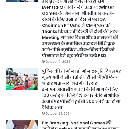
हरिद्वार-उधमसिंह नगर-टिहरी होंगे
Events:PM मोदी करेंगे उद्घाटन:Winter
Games की मेजबानी भी स्वीकार करने-
खेलों के लिए उत्साह दिखाने पर IOA
Chairman PT Usha ने CM पुष्कर को
Thanks किया:नई दिल्ली में दोनों की अहम
Meeting:गणतंत्र दिवस और प्रधानमंत्री की
उपलब्धता के मुताबिक उद्घाटन तिथि कुछ
आगे-पीछे मुमकिन::खेल-खिलाड़ियों को
प्रोत्साहन देने खुद मोर्चे पर उतरे PSD
October 9, 2024
पुलिस की तो मौजा ही मौजा::स्मृति दिवस पर
मुख्यमंत्री ने सौगातों से भरी झोली:पौष्टिक
आहार भत्ता-वर्दी भत्ते में जोरदार
इजाफा:आवासीय भवनों के निर्माण के लिए
100 करोड़ भी मिलेंगे:9 हजार फीट से अधिक
ऊंचाई पर पोस्टिंग हुई तो 300 रूपये का होगा
दैनिक भत्ता
October 21, 2024
Big Breaking::National Games की