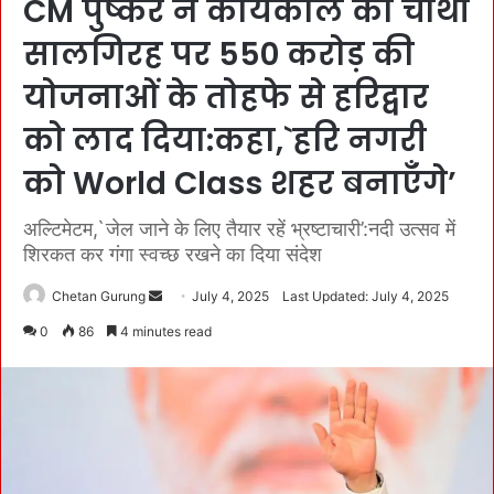
CM पुष्कर ने कार्यकाल की चौथी
सालगिरह पर 550 करोड़ की
योजनाओं के तोहफे से हरिद्वार
को लाद दिया:कहा,`हरि नगरी
को World Class शहर बनाएँगे’
अल्टिमेटम,`जेल जाने के लिए तैयार रहें भ्रष्टाचारी’:नदी उत्सव में
शिरकत कर गंगा स्वच्छ रखने का दिया संदेश
Chetan Gurung
S
July 4, 2025
Last Updated: July 4, 2025
e
0
86
4 minutes read
n
d
a
n
e
m