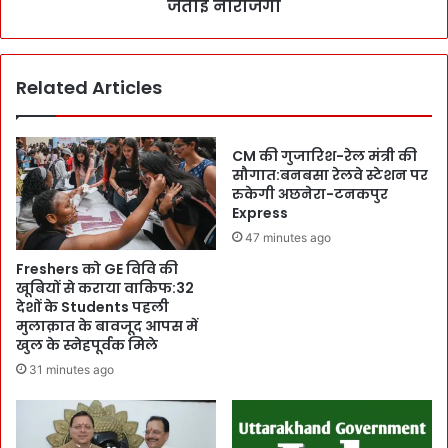
i
जताई नाराजगी
t
l
a
i
t
t
e
Related Articles
y
s
P
के
l
लि
a
CM की गुजारिश-रेल मंत्री की
ए
n
सौगात:बनबसा रेलवे स्टेशन पर
S
प
रुकेगी अछनेरा-टनकपुर
p
Express
र
e
A
47 minutes ago
c
c
Freshers को GE विवि की
i
t
खूबियों से कराया वाकिफ:32
a
i
देशों के Students पहली
l
v
मुलाक़ात के बावजूद आपस में
A
e
खुल के स्नेहपूर्वक मिले
v
हु
31 minutes ago
i
ई
a
स
t
र
i
का