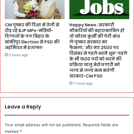
o
र
n
:
P
C
o
S
CM पुष्कर की दिशा में तेजी से
Happy News::सरकारी
l
आ
दौड़ रहे BJP MPs-मंत्रियों-
नौकरियों की बहार!काबिल हों
i
दिग्गजों के पग:बिहार के
तो फौरन कुर्सी की पेटी बांध
नं
c
बांकीपुर Election से PSD की
लें:पुष्कर सरकार का
द
अहमियत में इजाफा!
फैसला,`और नए 2500 पद
y
ब
दिसंबर से पहले भरने शुरू’:पहले
हो
र्द्ध
2 hours ago
के भी 1500 पदों को भरने की
-
न
प्रक्रिया चालू:बेरोजगारी को
C
की
जल्द से जल्द कम करेगी
M
अ
सरकार-CM PSD
पु
फ
7 hours ago
ष्क
स
र
रों
:
को
C
का
Leave a Reply
i
म
v
का
i
ज
Your email address will not be published.
Required fields are
l
में
marked
*