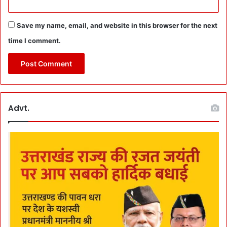
i
ड़ों
n
में
g
Save my name, email, and website in this browser for the next
H
में
time I comment.
e
दे
l
री
i
प
S
र
e
ज
r
ता
v
Advt.
ई
i
ना
c
रा
e
ज
s
गी
अ
र्थ
व्य
व
स्था
की
L