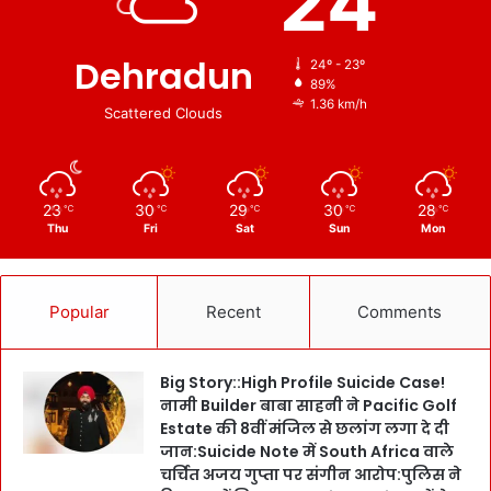
24
Dehradun
24º - 23º
89%
1.36 km/h
Scattered Clouds
23
30
29
30
28
℃
℃
℃
℃
℃
Thu
Fri
Sat
Sun
Mon
Popular
Recent
Comments
Big Story::High Profile Suicide Case!
नामी Builder बाबा साहनी ने Pacific Golf
Estate की 8वीं मंजिल से छलांग लगा दे दी
जान:Suicide Note में South Africa वाले
चर्चित अजय गुप्ता पर संगीन आरोप:पुलिस ने