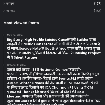
स्पोर्ट्स
(127)
स्वास्थ्य
(153)
Most Viewed Posts
May 24, 2024
Big Story::High Profile Suicide Case!नामी Builder बाबा
साहनी ने Pacific Golf Estate की 8वीं मंजिल से छलांग लगा दे
दी जान:Suicide Note में South Africa वाले चर्चित अजय गुप्ता
पर संगीन आरोप:पुलिस ने हिरासत में लिया:2 Housing Project
में थे Silent Partner!
October 9, 2024
सबसे बड़ी खबर:::38वें National Games जनवरी-
फरवरी-2025 में होंगे:28 जनवरी-14 फरवरी प्रस्तावित:देहरादून-
हरिद्वार-उधमसिंह नगर-टिहरी होंगे Events:PM मोदी करेंगे
उद्घाटन:Winter Games की मेजबानी भी स्वीकार करने-खेलों
के लिए उत्साह दिखाने पर IOA Chairman PT Usha ने CM
पुष्कर को Thanks किया:नई दिल्ली में दोनों की अहम
Meeting:गणतंत्र दिवस और प्रधानमंत्री की उपलब्धता के
मुताबिक उद्घाटन तिथि कुछ आगे-पीछे मुमकिन::खेल-खिलाड़ियों