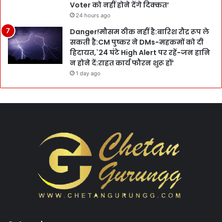
Voter को नहीं होने देंगे दिक्कत’
24 hours ago
Danger!मौसम ठीक नहीं है:बारिश रौद्र रूप ले
सकती है:CM पुष्कर ने DMs-महकमों को दी
हिदायत,`24 घंटे High Alert पर रहें-जन हानि
न होने दें:राहत कार्य फौरन शुरू हों’
1 day ago