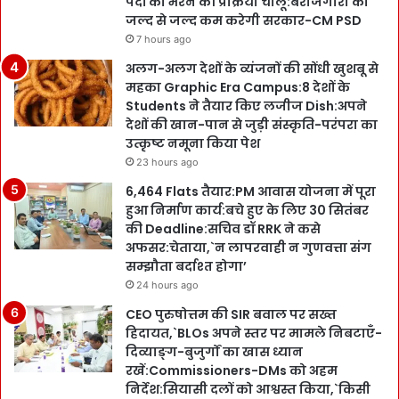
पदों को भरने की प्रक्रिया चालू:बेरोजगारी को
जल्द से जल्द कम करेगी सरकार-CM PSD
7 hours ago
अलग-अलग देशों के व्यंजनों की सोंधी खुशबू से
महका Graphic Era Campus:8 देशों के
Students ने तैयार किए लजीज Dish:अपने
देशों की खान-पान से जुड़ी संस्कृति-परंपरा का
उत्कृष्ट नमूना किया पेश
23 hours ago
6,464 Flats तैयार:PM आवास योजना में पूरा
हुआ निर्माण कार्य:बचे हुए के लिए 30 सितंबर
की Deadline:सचिव डॉ RRK ने कसे
अफसर:चेताया,`न लापरवाही न गुणवत्ता संग
सम्झौता बर्दाश्त होगा’
24 hours ago
CEO पुरुषोत्तम की SIR बवाल पर सख्त
हिदायत,`BLOs अपने स्तर पर मामले निबटाएँ-
दिव्याङ्ग-बुजुर्गों का खास ध्यान
रखें:Commissioners-DMs को अहम
निर्देश:सियासी दलों को आश्वस्त किया,`किसी