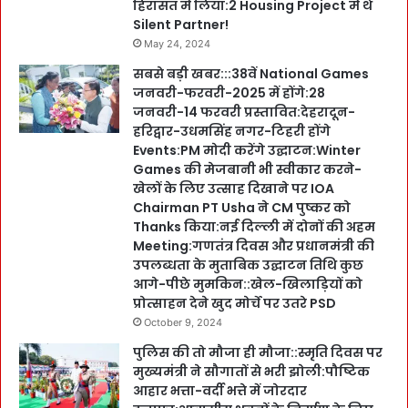
हिरासत में लिया:2 Housing Project में थे
Silent Partner!
May 24, 2024
सबसे बड़ी खबर:::38वें National Games
जनवरी-फरवरी-2025 में होंगे:28
जनवरी-14 फरवरी प्रस्तावित:देहरादून-
हरिद्वार-उधमसिंह नगर-टिहरी होंगे
Events:PM मोदी करेंगे उद्घाटन:Winter
Games की मेजबानी भी स्वीकार करने-
खेलों के लिए उत्साह दिखाने पर IOA
Chairman PT Usha ने CM पुष्कर को
Thanks किया:नई दिल्ली में दोनों की अहम
Meeting:गणतंत्र दिवस और प्रधानमंत्री की
उपलब्धता के मुताबिक उद्घाटन तिथि कुछ
आगे-पीछे मुमकिन::खेल-खिलाड़ियों को
प्रोत्साहन देने खुद मोर्चे पर उतरे PSD
October 9, 2024
पुलिस की तो मौजा ही मौजा::स्मृति दिवस पर
मुख्यमंत्री ने सौगातों से भरी झोली:पौष्टिक
आहार भत्ता-वर्दी भत्ते में जोरदार