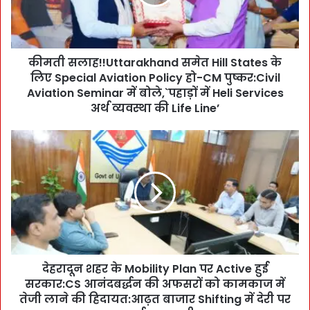
ह
!
!
U
कीमती सलाह!!Uttarakhand समेत Hill States के
t
लिए Special Aviation Policy हो-CM पुष्कर:Civil
t
a
Aviation Seminar में बोले,`पहाड़ों में Heli Services
r
अर्थ व्यवस्था की Life Line’
a
k
दे
h
ह
a
रा
n
दू
d
न
स
श
मे
ह
त
र
H
के
i
देहरादून शहर के Mobility Plan पर Active हुई
M
l
सरकार:CS आनंदबर्द्धन की अफसरों को कामकाज में
o
l
b
तेजी लाने की हिदायत:आढ़त बाजार Shifting में देरी पर
S