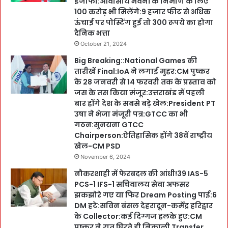
इजाफा:आवासीय भवनों के निर्माण के लिए
100 करोड़ भी मिलेंगे:9 हजार फीट से अधिक
ऊंचाई पर पोस्टिंग हुई तो 300 रूपये का होगा
दैनिक भत्ता
October 21, 2024
Big Breaking::National Games की
तारीखें Final:IoA ने लगाईं मुहर:CM पुष्कर
के 28 जनवरी से 14 फरवरी तक के प्रस्ताव को
जस के तस किया मंजूर:उत्तराखंड में पहली
बार होंगे देश के सबसे बड़े खेल:President PT
उषा ने भेजा मंजूरी पत्र:GTCC का भी
गठन:सुनयना GTCC
Chairperson:ऐतिहासिक होंगे 38वें राष्ट्रीय
खेल-CM PSD
November 6, 2024
नौकरशाही में फेरबदल की आंधी!39 IAS-5
PCS-1 IFS-1 सचिवालय सेवा अफसर
झकझोरे गए या फिर Dream Posting पाई:6
DM हटे:सविन बंसल देहरादून-कर्मेंद्र हरिद्वार
के Collector:कई दिग्गज हलके हुए:CM
पुष्कर ने रात घिरते ही निकाली Transfer