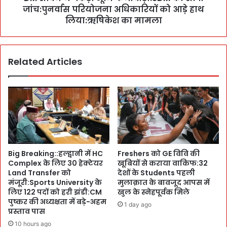
दे
जांच:पुनर्वास परियोजना अधिकारियों को आड़े हाथ
मि
श
फ
लिया:ऋषिकेश का मामला
है
र्जी
,
वा
`
ड़ा
Related Articles
पु
:
ष्क
S
र
D
की
M
सु
को
नो
सौं
’
पी
जां
च
Big Breaking::हल्द्वानी में HC
Freshers को GE विवि की
:
Complex के लिए 30 हेक्टेयर
खूबियों से कराया वाकिफ:32
पु
Land Transfer को
देशों के Students पहली
न
मंजूरी:Sports University के
मुलाक़ात के बावजूद आपस में
र्वा
लिए 122 पदों को हरी झंडी:CM
खुल के स्नेहपूर्वक मिले
स
पुष्कर की अध्यक्षता में बड़े-अहम
1 day ago
प्रस्ताव पास
प
रि
10 hours ago