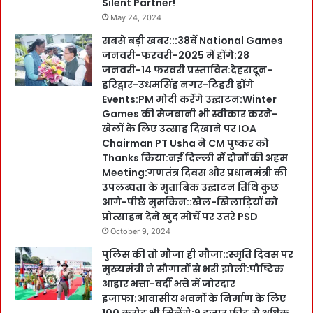
Silent Partner!
May 24, 2024
सबसे बड़ी खबर:::38वें National Games
जनवरी-फरवरी-2025 में होंगे:28
जनवरी-14 फरवरी प्रस्तावित:देहरादून-
हरिद्वार-उधमसिंह नगर-टिहरी होंगे
Events:PM मोदी करेंगे उद्घाटन:Winter
Games की मेजबानी भी स्वीकार करने-
खेलों के लिए उत्साह दिखाने पर IOA
Chairman PT Usha ने CM पुष्कर को
Thanks किया:नई दिल्ली में दोनों की अहम
Meeting:गणतंत्र दिवस और प्रधानमंत्री की
उपलब्धता के मुताबिक उद्घाटन तिथि कुछ
आगे-पीछे मुमकिन::खेल-खिलाड़ियों को
प्रोत्साहन देने खुद मोर्चे पर उतरे PSD
October 9, 2024
पुलिस की तो मौजा ही मौजा::स्मृति दिवस पर
मुख्यमंत्री ने सौगातों से भरी झोली:पौष्टिक
आहार भत्ता-वर्दी भत्ते में जोरदार
इजाफा:आवासीय भवनों के निर्माण के लिए