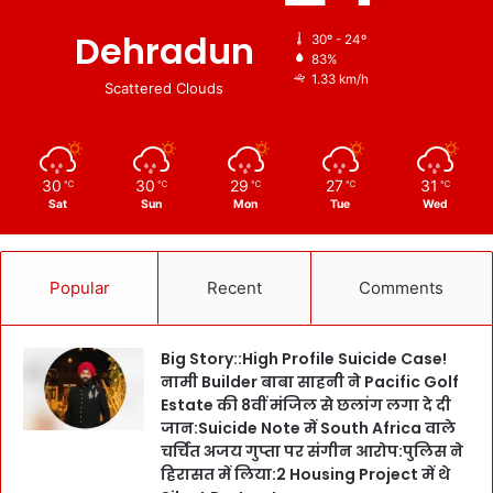
Dehradun
30º - 24º
83%
1.33 km/h
Scattered Clouds
30
30
29
27
31
℃
℃
℃
℃
℃
Sat
Sun
Mon
Tue
Wed
Popular
Recent
Comments
Big Story::High Profile Suicide Case!
नामी Builder बाबा साहनी ने Pacific Golf
Estate की 8वीं मंजिल से छलांग लगा दे दी
जान:Suicide Note में South Africa वाले
चर्चित अजय गुप्ता पर संगीन आरोप:पुलिस ने
हिरासत में लिया:2 Housing Project में थे