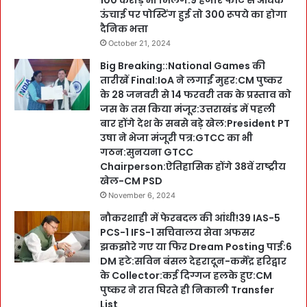
100 करोड़ भी मिलेंगे:9 हजार फीट से अधिक
ऊंचाई पर पोस्टिंग हुई तो 300 रूपये का होगा
दैनिक भत्ता
October 21, 2024
Big Breaking::National Games की
तारीखें Final:IoA ने लगाईं मुहर:CM पुष्कर
के 28 जनवरी से 14 फरवरी तक के प्रस्ताव को
जस के तस किया मंजूर:उत्तराखंड में पहली
बार होंगे देश के सबसे बड़े खेल:President PT
उषा ने भेजा मंजूरी पत्र:GTCC का भी
गठन:सुनयना GTCC
Chairperson:ऐतिहासिक होंगे 38वें राष्ट्रीय
खेल-CM PSD
November 6, 2024
नौकरशाही में फेरबदल की आंधी!39 IAS-5
PCS-1 IFS-1 सचिवालय सेवा अफसर
झकझोरे गए या फिर Dream Posting पाई:6
DM हटे:सविन बंसल देहरादून-कर्मेंद्र हरिद्वार
के Collector:कई दिग्गज हलके हुए:CM
पुष्कर ने रात घिरते ही निकाली Transfer
List