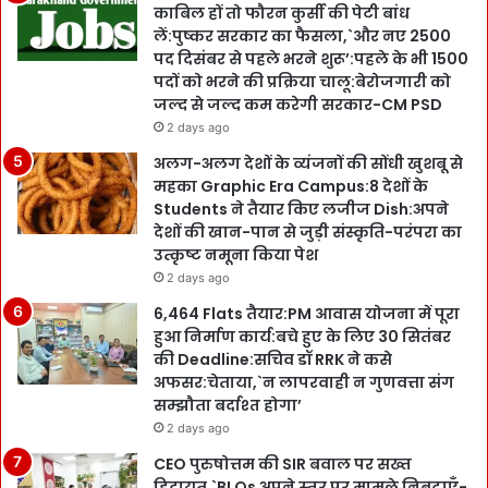
काबिल हों तो फौरन कुर्सी की पेटी बांध
लें:पुष्कर सरकार का फैसला,`और नए 2500
पद दिसंबर से पहले भरने शुरू’:पहले के भी 1500
पदों को भरने की प्रक्रिया चालू:बेरोजगारी को
जल्द से जल्द कम करेगी सरकार-CM PSD
2 days ago
अलग-अलग देशों के व्यंजनों की सोंधी खुशबू से
महका Graphic Era Campus:8 देशों के
Students ने तैयार किए लजीज Dish:अपने
देशों की खान-पान से जुड़ी संस्कृति-परंपरा का
उत्कृष्ट नमूना किया पेश
2 days ago
6,464 Flats तैयार:PM आवास योजना में पूरा
हुआ निर्माण कार्य:बचे हुए के लिए 30 सितंबर
की Deadline:सचिव डॉ RRK ने कसे
अफसर:चेताया,`न लापरवाही न गुणवत्ता संग
सम्झौता बर्दाश्त होगा’
2 days ago
CEO पुरुषोत्तम की SIR बवाल पर सख्त
हिदायत,`BLOs अपने स्तर पर मामले निबटाएँ-