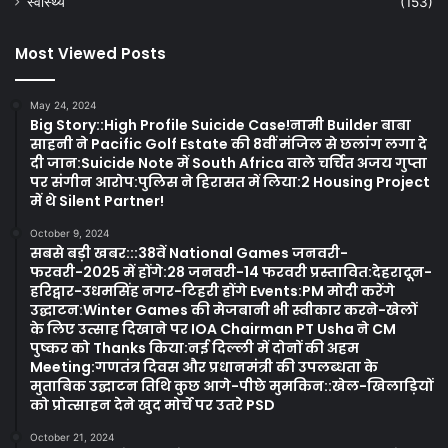
स्वास्थ्य
(153)
Most Viewed Posts
May 24, 2024
Big Story::High Profile Suicide Case!नामी Builder बाबा
साहनी ने Pacific Golf Estate की 8वीं मंजिल से छलांग लगा दे
दी जान:Suicide Note में South Africa वाले चर्चित अजय गुप्ता
पर संगीन आरोप:पुलिस ने हिरासत में लिया:2 Housing Project
में थे Silent Partner!
October 9, 2024
सबसे बड़ी खबर:::38वें National Games जनवरी-
फरवरी-2025 में होंगे:28 जनवरी-14 फरवरी प्रस्तावित:देहरादून-
हरिद्वार-उधमसिंह नगर-टिहरी होंगे Events:PM मोदी करेंगे
उद्घाटन:Winter Games की मेजबानी भी स्वीकार करने-खेलों
के लिए उत्साह दिखाने पर IOA Chairman PT Usha ने CM
पुष्कर को Thanks किया:नई दिल्ली में दोनों की अहम
Meeting:गणतंत्र दिवस और प्रधानमंत्री की उपलब्धता के
मुताबिक उद्घाटन तिथि कुछ आगे-पीछे मुमकिन::खेल-खिलाड़ियों
को प्रोत्साहन देने खुद मोर्चे पर उतरे PSD
October 21, 2024