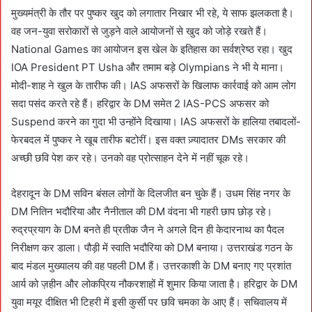
मुख्यमंत्री के तौर पर पुष्कर खुद को लगातार निखार भी रहे, ये साफ झलकता है।
वह जन-युवा सरोकारों से जुड़ने वाले आयोजनों से खुद को जोड़े रखते हैं।
National Games का आयोजन इस खेल के इतिहास का सर्वश्रेष्ठ रहा। खुद
IOA President PT Usha और तमाम बड़े Olympians ने भी ये माना।
मोदी-शाह ने खुल के तारीफ की। IAS अफसरों के खिलाफ कार्रवाई को आम लोग
सदा पसंद करते रहे हैं। हरिद्वार के DM समेत 2 IAS-PCS अफसर को
Suspend करने का गुदा भी उन्होंने दिखाया। IAS अफसरों के हालिया तबादलों-
फेरबदल में पुष्कर ने खूब तारीफ बटोरीं। इस वक्त ज़्यादातर DMs सरकार की
अच्छी छवि पेश कर रहे। उनको वह प्रोत्साहन देने में नहीं चूक रहे।
देहरादून के DM सविन बंसल लोगों के दिलजीत बन चुके हैं। उधम सिंह नगर के
DM नितिन भदौरिया और नैनीताल की DM वंदना भी गहरी छाप छोड़ रहे।
रुद्रप्रयाग के DM बनते ही प्रतीक जैन ने अगले दिन ही केदारनाथ का पैदल
निरीक्षण कर डाला। पौड़ी में स्वाति भदौरिया को DM बनाया। उत्तराखंड गठन के
बाद मंडल मुख्यालय की वह पहली DM हैं। उत्तरकाशी के DM बनाए गए प्रशांत
आर्य को ज़हीन और लोकप्रिय नौकरशाहों में शुमार किया जाता है। हरिद्वार के DM
युवा मयूर दीक्षित भी टिहरी में इसी कुर्सी पर छवि चमका के आए हैं। सचिवालय में