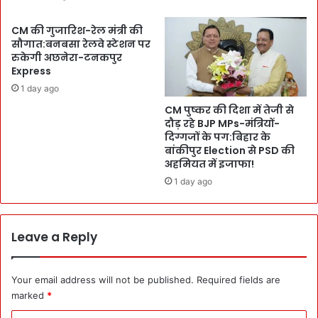
यो
ज
CM की गुजारिश-रेल मंत्री की
ना
सौगात:बनबसा रेलवे स्टेशन पर
अ
रुकेगी अछनेरा-टनकपुर
धि
Express
का
1 day ago
रि
CM पुष्कर की दिशा में तेजी से
यों
दौड़ रहे BJP MPs-मंत्रियों-
को
दिग्गजों के पग:बिहार के
आ
बांकीपुर Election से PSD की
ड़े
अहमियत में इजाफा!
हा
1 day ago
थ
लि
या
:
Leave a Reply
ऋ
षि
के
Your email address will not be published.
Required fields are
श
marked
*
का