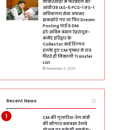
नौकरशाही में फेरबदल की
आंधी!39 IAS-5 PCS-1 IFS-1
सचिवालय सेवा अफसर
झकझोरे गए या फिर Dream
Posting पाई:6 DM
हटे:सविन बंसल देहरादून-
कर्मेंद्र हरिद्वार के
Collector:कई दिग्गज
हलके हुए:CM पुष्कर ने रात
घिरते ही निकाली Transfer
List
September 5, 2024
Recent News
CM की गुजारिश-रेल मंत्री
की सौगात:बनबसा रेलवे
स्टेशन पर रुकेगी अछनेरा-