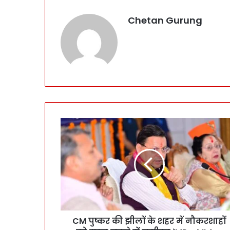
Chetan Gurung
C
M
पु
ष्क
र
की
झी
लों
के
CM पुष्कर की झीलों के शहर में नौकरशाहों
श