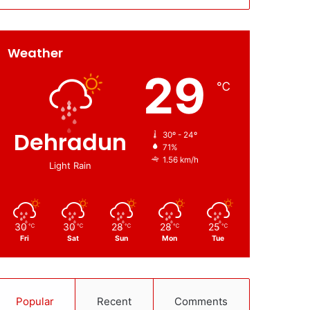
Weather
29
℃
Dehradun
30º - 24º
71%
1.56 km/h
Light Rain
30
30
28
28
25
℃
℃
℃
℃
℃
Fri
Sat
Sun
Mon
Tue
Popular
Recent
Comments