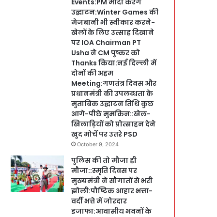
Events:PM मोदी करेंगे
उद्घाटन:Winter Games की
मेजबानी भी स्वीकार करने-
खेलों के लिए उत्साह दिखाने
पर IOA Chairman PT
Usha ने CM पुष्कर को
Thanks किया:नई दिल्ली में
दोनों की अहम
Meeting:गणतंत्र दिवस और
प्रधानमंत्री की उपलब्धता के
मुताबिक उद्घाटन तिथि कुछ
आगे-पीछे मुमकिन::खेल-
खिलाड़ियों को प्रोत्साहन देने
खुद मोर्चे पर उतरे PSD
October 9, 2024
पुलिस की तो मौजा ही
मौजा::स्मृति दिवस पर
मुख्यमंत्री ने सौगातों से भरी
झोली:पौष्टिक आहार भत्ता-
वर्दी भत्ते में जोरदार
इजाफा:आवासीय भवनों के