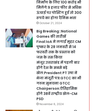
निर्माण के लिए 100 करोड़ भी
मिलेंगे:9 हजार फीट से अधिक
ऊंचाई पर पोस्टिंग हुई तो 300
रूपये का होगा दैनिक भत्ता
October 21, 2024
Big Breaking::National
Games की तारीखें
Final:IoA ने लगाईं मुहर:CM
पुष्कर के 28 जनवरी से 14
फरवरी तक के प्रस्ताव को
जस के तस किया
मंजूर:उत्तराखंड में पहली बार
होंगे देश के सबसे बड़े
खेल:President PT उषा ने
भेजा मंजूरी पत्र:GTCC का भी
गठन:सुनयना GTCC
Chairperson:ऐतिहासिक
होंगे 38वें राष्ट्रीय खेल-CM
PSD
November 6, 2024