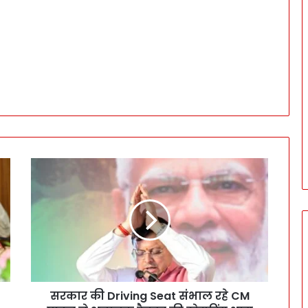
स
र
का
र
की
D
r
i
v
सरकार की Driving Seat संभाल रहे CM
i