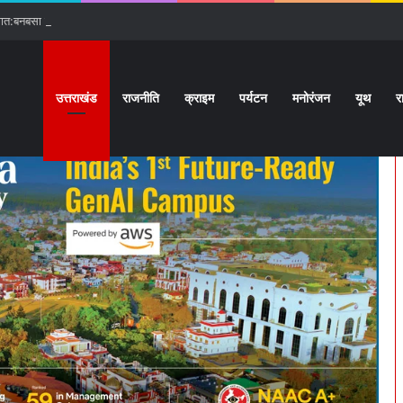
गात:बनबसा रेलवे स्टेशन पर रुकेगी अछनेरा-टनकपुर Express
उत्तराखंड
राजनीति
क्राइम
पर्यटन
मनोरंजन
यूथ
र