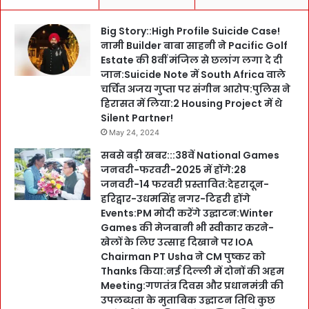
Big Story::High Profile Suicide Case!
नामी Builder बाबा साहनी ने Pacific Golf
Estate की 8वीं मंजिल से छलांग लगा दे दी
जान:Suicide Note में South Africa वाले
चर्चित अजय गुप्ता पर संगीन आरोप:पुलिस ने
हिरासत में लिया:2 Housing Project में थे
Silent Partner!
May 24, 2024
सबसे बड़ी खबर:::38वें National Games
जनवरी-फरवरी-2025 में होंगे:28
जनवरी-14 फरवरी प्रस्तावित:देहरादून-
हरिद्वार-उधमसिंह नगर-टिहरी होंगे
Events:PM मोदी करेंगे उद्घाटन:Winter
Games की मेजबानी भी स्वीकार करने-
खेलों के लिए उत्साह दिखाने पर IOA
Chairman PT Usha ने CM पुष्कर को
Thanks किया:नई दिल्ली में दोनों की अहम
Meeting:गणतंत्र दिवस और प्रधानमंत्री की
उपलब्धता के मुताबिक उद्घाटन तिथि कुछ