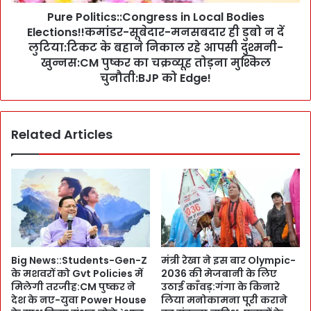
t
ल
Pure Politics::Congress in Local Bodies
i
स
Elections!!कमांडर-सूबेदार-मनसबदार ही डुबो न दें
c
मे
s
लुटिया:टिकट के बहाने निकाल रहे आपसी दुश्मनी-
त
:
खुन्नस:CM पुष्कर का चक्रव्यूह तोड़ना मुश्किल
7
:
चुनौती:BJP को Edge!
स
C
चि
o
व
n
ओ
Related Articles
g
ह
r
दे
e
प
s
र
s
प
i
हुं
n
चे
L
:
o
Big News::Students-Gen-Z
मंत्री रेखा ने इस बार Olympic-
रा
c
के मशवरों को Gvt Policies में
2036 की मेजबानी के लिए
घ
a
मिलेगी तरजीह:CM पुष्कर ने
उठाई काँवड़:गंगा के किनारे
व
l
देश के नए-युवा Power House
लिया मनोकामना पूरी कराने
-
B