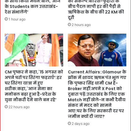
के साथ किया मंथन:बोले,`आज
का संकल्प:बारिश-फुहारों के
ज्यो
o
के Students कल उत्तराखंड-
बीच पैदल नापी हर की पैड़ी से
ति
d
देश संभालेंगे’
ऋषिकेश के बीच की 22 KM की
को
दूरी
i
1 hour ago
P
e
2 hours ago
r
s
o
E
f
l
o
e
r
c
m
t
a
i
प्रो
CM पुष्कर ने कहा,`15 अगस्त को
Current Affairs::Glamour के
o
अपने घरों पर तिरंगा फहराएँ’:हर
झोंक में शायद ऋषभ पंत भूल गए
न्न
n
घर तिरंगा यात्रा में हुए
कि पुष्कर सिंह धामी CM हैं-
ति
s
शरीक:कहा,`आज सेना का
Broker नहीं:अपने X Post को
:
!
मनोबल बढ़ा हुआ है-प्रदेश के
दुबारा पढ़ें:उत्तराखंड के लिए एक
र
!
युवा नौकरी देने वाले बन रहे’
Match नहीं खेले-न कभी दैवीय
वि
क
संकट में मदद को सामने
22 hours ago
शं
मां
आए:घर के लिए सरकारी दर पर
क
ड
जमीन क्यों दी जाए?
र
र
2 days ago
-
-