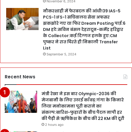
November 6, 2024
नौकरशाही में फेरबदल की आंधी!39 IAS-5
PCS-1 IFS-1 सचिवालय सेवा अफसर
झकझोरे गए या फिर Dream Posting पाई:6
DM हटे:सविन बंसल देहरादून-कर्मेंद्र हरिद्वार
के Collector:कई दिग्गज हलके हुए:CM
पुष्कर ने रात घिरते ही निकाली Transfer
List
September 5, 2024
Recent News
मंत्री रेखा ने इस बार Olympic-2036 की
मेजबानी के लिए उठाई काँवड़:गंगा के किनारे
लिया मनोकामना पूरी कराने का
संकल्प:बारिश-फुहारों के बीच पैदल नापी हर
की पैड़ी से ऋषिकेश के बीच की 22 KM की दूरी
2 hours ago