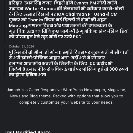
हरिद्वार-उधमसिंह नगर-टिहरी होंगे Events:PM मोदी करेंगे
उद्घाटन:Winter Games की मेजबानी भी स्वीकार करने-खेलों
के लिए उत्साह दिखाने पर IOA Chairman PT Usha ने CM
पुष्कर को Thanks किया:नई दिल्ली में दोनों की अहम
Meeting:गणतंत्र दिवस और प्रधानमंत्री की उपलब्धता के
मुताबिक उद्घाटन तिथि कुछ आगे-पीछे मुमकिन::खेल-खिलाड़ियों
को प्रोत्साहन देने खुद मोर्चे पर उतरे PSD
October 21, 2024
पुलिस की तो मौजा ही मौजा::स्मृति दिवस पर मुख्यमंत्री ने सौगातों
से भरी झोली:पौष्टिक आहार भत्ता-वर्दी भत्ते में जोरदार
इजाफा:आवासीय भवनों के निर्माण के लिए 100 करोड़ भी
मिलेंगे:9 हजार फीट से अधिक ऊंचाई पर पोस्टिंग हुई तो 300 रूपये
का होगा दैनिक भत्ता
Jannah is a Clean Responsive WordPress Newspaper, Magazine,
News and Blog theme. Packed with options that allow you to
completely customize your website to your needs.
Last Modified Posts