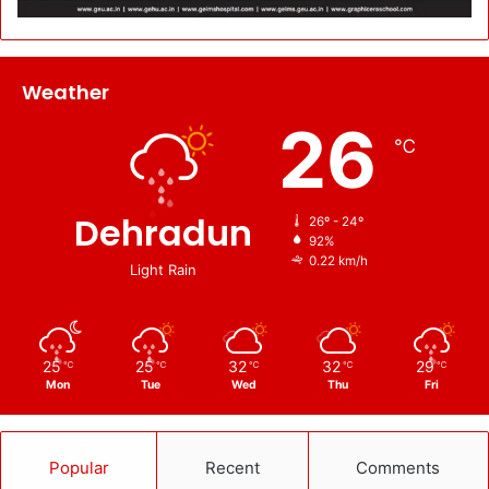
Weather
26
℃
Dehradun
26º - 24º
92%
0.22 km/h
Light Rain
25
25
32
32
29
℃
℃
℃
℃
℃
Mon
Tue
Wed
Thu
Fri
Popular
Recent
Comments