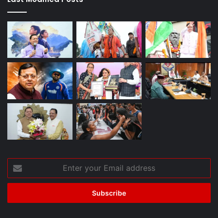
Enter
your
Email
address