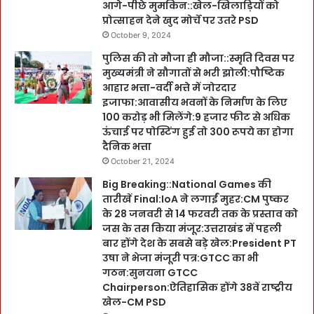
आगे-पीछे मुमकिन::खेल-खिलाड़ियों को
प्रोत्साहन देने खुद मोर्चे पर उतरे PSD
October 9, 2024
पुलिस की तो मौजा ही मौजा::स्मृति दिवस पर
मुख्यमंत्री ने सौगातों से भरी झोली:पौष्टिक
आहार भत्ता-वर्दी भत्ते में जोरदार
इजाफा:आवासीय भवनों के निर्माण के लिए
100 करोड़ भी मिलेंगे:9 हजार फीट से अधिक
ऊंचाई पर पोस्टिंग हुई तो 300 रूपये का होगा
दैनिक भत्ता
October 21, 2024
Big Breaking::National Games की
तारीखें Final:IoA ने लगाईं मुहर:CM पुष्कर
के 28 जनवरी से 14 फरवरी तक के प्रस्ताव को
जस के तस किया मंजूर:उत्तराखंड में पहली
बार होंगे देश के सबसे बड़े खेल:President PT
उषा ने भेजा मंजूरी पत्र:GTCC का भी
गठन:सुनयना GTCC
Chairperson:ऐतिहासिक होंगे 38वें राष्ट्रीय
खेल-CM PSD