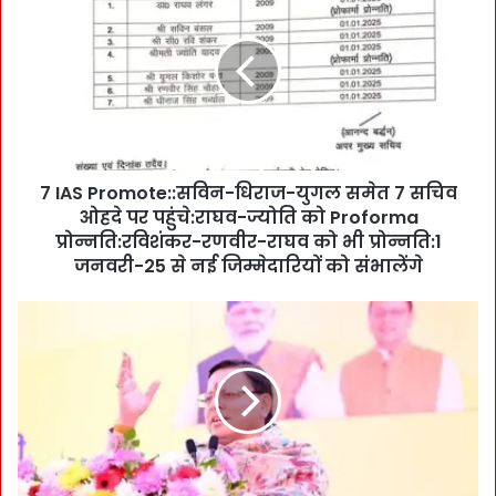
I
A
S
P
r
o
m
o
7 IAS Promote::सविन-धिराज-युगल समेत 7 सचिव
t
ओहदे पर पहुंचे:राघव-ज्योति को Proforma
e
:
प्रोन्नति:रविशंकर-रणवीर-राघव को भी प्रोन्नति:1
:
जनवरी-25 से नई जिम्मेदारियों को संभालेंगे
स
वि
P
न
u
-
r
धि
e
रा
P
ज
o
-
l
यु
i
ग