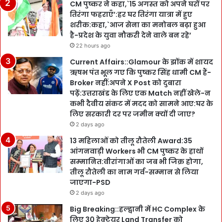
CM पुष्कर ने कहा,`15 अगस्त को अपने घरों पर
तिरंगा फहराएँ’:हर घर तिरंगा यात्रा में हुए
शरीक:कहा,`आज सेना का मनोबल बढ़ा हुआ
है-प्रदेश के युवा नौकरी देने वाले बन रहे’
22 hours ago
Current Affairs::Glamour के झोंक में शायद
ऋषभ पंत भूल गए कि पुष्कर सिंह धामी CM हैं-
Broker नहीं:अपने X Post को दुबारा
पढ़ें:उत्तराखंड के लिए एक Match नहीं खेले-न
कभी दैवीय संकट में मदद को सामने आए:घर के
लिए सरकारी दर पर जमीन क्यों दी जाए?
2 days ago
13 महिलाओं को तीलू रौतेली Award:35
आंगनवाड़ी Workers भी CM पुष्कर के हाथों
सम्मानित:वीरांगाओं का जब भी जिक्र होगा,
तीलू रौतेली का नाम गर्व-सम्मान से लिया
जाएगा-PSD
2 days ago
Big Breaking::हल्द्वानी में HC Complex के
लिए 30 हेक्टेयर Land Transfer को