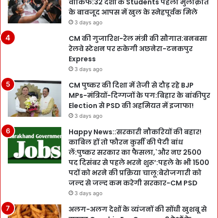
वाकिफ:32 देशों के Students पहली मुलाक़ात
के बावजूद आपस में खुल के स्नेहपूर्वक मिले
3 days ago
CM की गुजारिश-रेल मंत्री की सौगात:बनबसा
रेलवे स्टेशन पर रुकेगी अछनेरा-टनकपुर
Express
3 days ago
CM पुष्कर की दिशा में तेजी से दौड़ रहे BJP
MPs-मंत्रियों-दिग्गजों के पग:बिहार के बांकीपुर
Election से PSD की अहमियत में इजाफा!
3 days ago
Happy News::सरकारी नौकरियों की बहार!
काबिल हों तो फौरन कुर्सी की पेटी बांध
लें:पुष्कर सरकार का फैसला,`और नए 2500
पद दिसंबर से पहले भरने शुरू’:पहले के भी 1500
पदों को भरने की प्रक्रिया चालू:बेरोजगारी को
जल्द से जल्द कम करेगी सरकार-CM PSD
3 days ago
अलग-अलग देशों के व्यंजनों की सोंधी खुशबू से