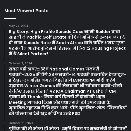
Most Viewed Posts
May 24, 2024
Big Story::High Profile Suicide Case!नामी Builder बाबा
साहनी ने Pacific Golf Estate की 8वीं मंजिल से छलांग लगा दे
दी जान:Suicide Note में South Africa वाले चर्चित अजय गुप्ता
पर संगीन आरोप:पुलिस ने हिरासत में लिया:2 Housing Project
में थे Silent Partner!
October 9, 2024
सबसे बड़ी खबर:::38वें National Games जनवरी-
फरवरी-2025 में होंगे:28 जनवरी-14 फरवरी प्रस्तावित:देहरादून-
हरिद्वार-उधमसिंह नगर-टिहरी होंगे Events:PM मोदी करेंगे
उद्घाटन:Winter Games की मेजबानी भी स्वीकार करने-खेलों
के लिए उत्साह दिखाने पर IOA Chairman PT Usha ने CM
पुष्कर को Thanks किया:नई दिल्ली में दोनों की अहम
Meeting:गणतंत्र दिवस और प्रधानमंत्री की उपलब्धता के
मुताबिक उद्घाटन तिथि कुछ आगे-पीछे मुमकिन::खेल-खिलाड़ियों
को प्रोत्साहन देने खुद मोर्चे पर उतरे PSD
October 21, 2024
पुलिस की तो मौजा ही मौजा::स्मृति दिवस पर मुख्यमंत्री ने सौगातों