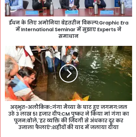
अ
मो
नि
ईंधन के लिए अमोनिया बेहतरीन विकल्प:Graphic Era
या
में International Seminar में सुझाए Experts ने
बे
ह
समाधान
त
री
अ
न
द्भु
वि
त
क
-
ल्प
अ
:
लौ
G
कि
r
क
a
:
p
अद्भुत-अलौकिक::गंगा मैय्या के घाट हुए जगमग:जल
:
h
उठे 3 लाख 51 हजार दीप:CM पुष्कर ने किया मां गंगा का
गं
i
गा
पूजन:बोले,`हर व्यक्ति की जिंदगी से अंधकार दूर कर
c
मै
उजाला फैलाएं’:शहीदों की याद में जलाया दीया
E
य्या