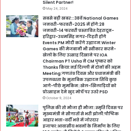
Silent Partner!
May 24, 2024
सबसे बड़ी खबर:::38वें National Games
जनवरी-फरवरी-2025 में होंगे:28
जनवरी-14 फरवरी प्रस्तावित:देहरादून-
हरिद्वार-उधमसिंह नगर-टिहरी होंगे
Events:PM मोदी करेंगे उद्घाटन:Winter
Games की मेजबानी भी स्वीकार करने-
खेलों के लिए उत्साह दिखाने पर IOA
Chairman PT Usha ने CM पुष्कर को
Thanks किया:नई दिल्ली में दोनों की अहम
Meeting:गणतंत्र दिवस और प्रधानमंत्री की
उपलब्धता के मुताबिक उद्घाटन तिथि कुछ
आगे-पीछे मुमकिन::खेल-खिलाड़ियों को
प्रोत्साहन देने खुद मोर्चे पर उतरे PSD
October 9, 2024
पुलिस की तो मौजा ही मौजा::स्मृति दिवस पर
मुख्यमंत्री ने सौगातों से भरी झोली:पौष्टिक
आहार भत्ता-वर्दी भत्ते में जोरदार
इजाफा:आवासीय भवनों के निर्माण के लिए