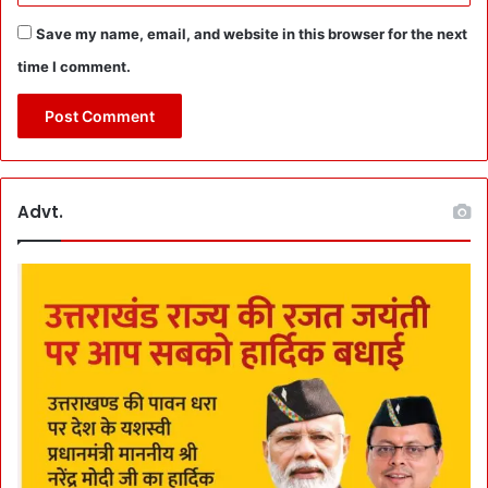
ला
फै
Save my name, email, and website in this browser for the next
ला
time I comment.
एं
’
:
श
ही
दों
Advt.
की
या
द
में
ज
ला
या
दी
या