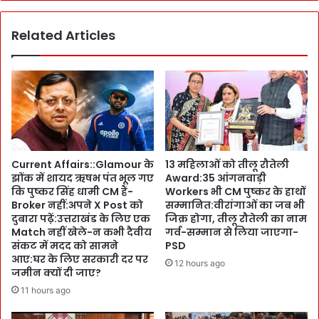
r
के
a
घा
में
Related Articles
ट
I
हु
n
ए
t
ज
e
ग
r
म
n
ग
a
:
t
ज
Current Affairs::Glamour के
13 महिलाओं को तीलू रौतेली
i
ल
झोंक में शायद ऋषभ पंत भूल गए
Award:35 आंगनवाड़ी
o
उ
कि पुष्कर सिंह धामी CM हैं-
Workers भी CM पुष्कर के हाथों
n
ठे
Broker नहीं:अपने X Post को
सम्मानित:वीरांगाओं का जब भी
a
3
दुबारा पढ़ें:उत्तराखंड के लिए एक
जिक्र होगा, तीलू रौतेली का नाम
l
ला
Match नहीं खेले-न कभी दैवीय
गर्व-सम्मान से लिया जाएगा-
S
ख
संकट में मदद को सामने
PSD
e
आए:घर के लिए सरकारी दर पर
5
12 hours ago
जमीन क्यों दी जाए?
m
1
i
ह
11 hours ago
n
जा
a
र