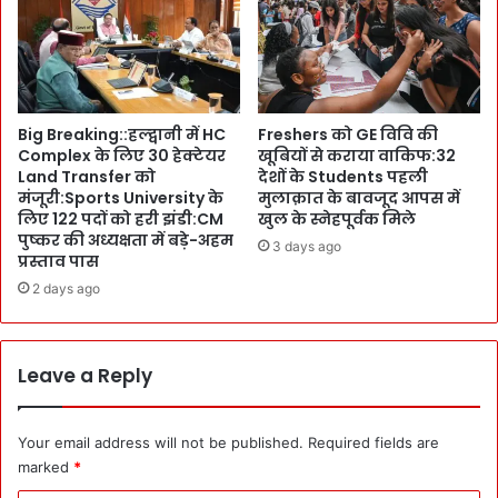
r
दी
में
प
सु
:
झा
C
ए
M
Big Breaking::हल्द्वानी में HC
Freshers को GE विवि की
E
पु
Complex के लिए 30 हेक्टेयर
खूबियों से कराया वाकिफ:32
x
ष्क
Land Transfer को
देशों के Students पहली
p
र
मंजूरी:Sports University के
मुलाक़ात के बावजूद आपस में
e
ने
लिए 122 पदों को हरी झंडी:CM
खुल के स्नेहपूर्वक मिले
r
कि
पुष्कर की अध्यक्षता में बड़े-अहम
3 days ago
t
या
प्रस्ताव पास
s
मां
2 days ago
ने
गं
स
गा
मा
का
धा
Leave a Reply
पू
न
ज
न
:
Your email address will not be published.
Required fields are
बो
marked
*
ले