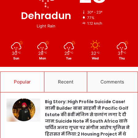
Dehradun
30º - 23º
77%
1.12 km/h
Light Rain
30
28
25
32
31
℃
℃
℃
℃
℃
Sun
Mon
Tue
Wed
Thu
Popular
Recent
Comments
Big Story::High Profile Suicide Case!
नामी Builder बाबा साहनी ने Pacific Golf
Estate की 8वीं मंजिल से छलांग लगा दे दी
जान:Suicide Note में South Africa वाले
चर्चित अजय गुप्ता पर संगीन आरोप:पुलिस ने
हिरासत में लिया:2 Housing Project में थे