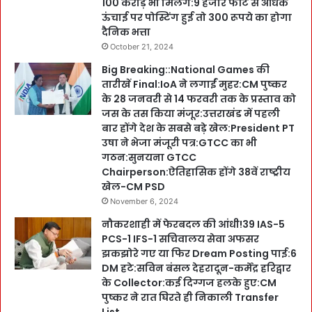
100 करोड़ भी मिलेंगे:9 हजार फीट से अधिक
ऊंचाई पर पोस्टिंग हुई तो 300 रूपये का होगा
दैनिक भत्ता
October 21, 2024
Big Breaking::National Games की
तारीखें Final:IoA ने लगाईं मुहर:CM पुष्कर
के 28 जनवरी से 14 फरवरी तक के प्रस्ताव को
जस के तस किया मंजूर:उत्तराखंड में पहली
बार होंगे देश के सबसे बड़े खेल:President PT
उषा ने भेजा मंजूरी पत्र:GTCC का भी
गठन:सुनयना GTCC
Chairperson:ऐतिहासिक होंगे 38वें राष्ट्रीय
खेल-CM PSD
November 6, 2024
नौकरशाही में फेरबदल की आंधी!39 IAS-5
PCS-1 IFS-1 सचिवालय सेवा अफसर
झकझोरे गए या फिर Dream Posting पाई:6
DM हटे:सविन बंसल देहरादून-कर्मेंद्र हरिद्वार
के Collector:कई दिग्गज हलके हुए:CM
पुष्कर ने रात घिरते ही निकाली Transfer