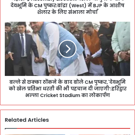
देवभूमि के CM पुष्कर:बांद्रा (West) में BJP के आशीष
l
y
शेलार के लिए संभाला मोर्चा
E
l
ब
e
ल्ले
c
से
t
छ
i
क्का
o
ठों
n
क
:
ने
म
के
रा
बल्ले से छक्का ठोंकने के बाद बोले CM पुष्कर,`देवभूमि
बा
ठी
को खेल प्रतिभा धरती की भी पहचान दी जाएगी’:हरिद्वार
द
मा
बो
भल्ला Cricket Stadium का लोकार्पण
नु
ले
षों
C
के
M
Related Articles
बी
पु
च
ष्क
दे
र