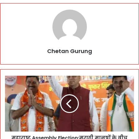
Chetan Gurung
म
हा
रा
ष्ट्र
A
s
s
e
m
महाराष्ट्र Assembly Election:मराठी मानुषों के बीच
b