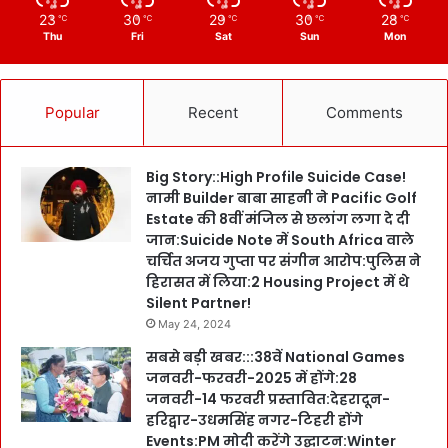
23
30
29
30
28
℃
℃
℃
℃
℃
Thu
Fri
Sat
Sun
Mon
Popular
Recent
Comments
Big Story::High Profile Suicide Case!
नामी Builder बाबा साहनी ने Pacific Golf
Estate की 8वीं मंजिल से छलांग लगा दे दी
जान:Suicide Note में South Africa वाले
चर्चित अजय गुप्ता पर संगीन आरोप:पुलिस ने
हिरासत में लिया:2 Housing Project में थे
Silent Partner!
May 24, 2024
सबसे बड़ी खबर:::38वें National Games
जनवरी-फरवरी-2025 में होंगे:28
जनवरी-14 फरवरी प्रस्तावित:देहरादून-
हरिद्वार-उधमसिंह नगर-टिहरी होंगे
Events:PM मोदी करेंगे उद्घाटन:Winter