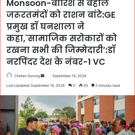
Monsoon-बारिश से बेहाल
जरूरतमंदों को राशन बांटे:GE
प्रमुख डॉ घनशाला ने
कहा,`सामाजिक सरोकारों को
रखना सभी की जिम्मेदारी’:डॉ
नरपिंदर देश के नंबर-1 VC
Chetan Gurung
S
September 16, 2024
e
Last Updated: September 16, 2024
0
45
2 minutes read
n
d
a
n
e
m
a