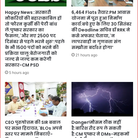
नी
n
हो
i
Happy News::सरकारी
6,464 Flats तैयार:PM आवास
गी
t
नौकरियों की बहार!काबिल हों
योजना में पूरा हुआ निर्माण
स
बि
तो फौरन कुर्सी की पेटी बांध
कार्य:बचे हुए के लिए 30 सितंबर
फा
ज
लें:पुष्कर सरकार का
की Deadline:सचिव डॉ RRK ने
ई
ली
फैसला,`और नए 2500 पद
कसे अफसर:चेताया,`न
म
दिसंबर से पहले भरने शुरू’:पहले
लापरवाही न गुणवत्ता संग
ही
के भी 1500 पदों को भरने की
सम्झौता बर्दाश्त होगा’
प्रक्रिया चालू:बेरोजगारी को
ने
21 hours ago
जल्द से जल्द कम करेगी
में
सरकार-CM PSD
ख
र्च
5 hours ago
क
रो
-
5
0
फ़ी
स
CEO पुरुषोत्तम की SIR बवाल
Danger!मौसम ठीक नहीं
दी
पर सख्त हिदायत,`BLOs अपने
है:बारिश रौद्र रूप ले सकती
बि
स्तर पर मामले निबटाएँ-
है:CM पुष्कर ने DMs-महकमों
ल