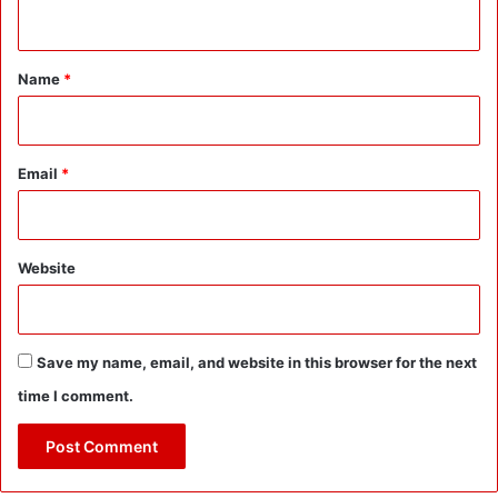
n
की
छू
t
ट
*
Name
*
:
C
M
के
Email
*
ज
न्म
दि
व
Website
स
प
र
अ
ह
Save my name, email, and website in this browser for the next
म
time I comment.
तो
ह
फे