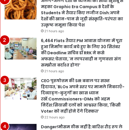
अलग-अलग देशों के व्यंजनों की सोंधी खुशबू से
महका Graphic Era Campus:8 देशों के
Students ने तैयार किए लजीज Dish:अपने
देशों की खान-पान से जुड़ी संस्कृति-परंपरा का
उत्कृष्ट नमूना किया पेश
21 hours ago
6,464 Flats तैयार:PM आवास योजना में पूरा
हुआ निर्माण कार्य:बचे हुए के लिए 30 सितंबर
की Deadline:सचिव डॉ RRK ने कसे
अफसर:चेताया,`न लापरवाही न गुणवत्ता संग
सम्झौता बर्दाश्त होगा’
21 hours ago
CEO पुरुषोत्तम की SIR बवाल पर सख्त
हिदायत,`BLOs अपने स्तर पर मामले निबटाएँ-
दिव्याङ्ग-बुजुर्गों का खास ध्यान
रखें:Commissioners-DMs को अहम
निर्देश:सियासी दलों को आश्वस्त किया,`किसी
Voter को नहीं होने देंगे दिक्कत’
22 hours ago
Danger!मौसम ठीक नहीं है:बारिश रौद्र रूप ले