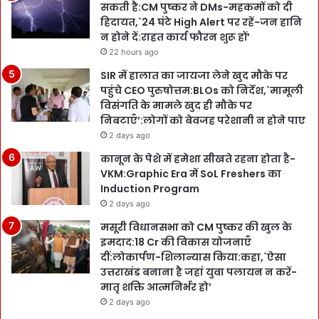
सकती है:CM पुष्कर ने DMs-महकमों को दी
हिदायत,`24 घंटे High Alert पर रहें-जन हानि
न होने दें:राहत कार्य फौरन शुरू हों’
22 hours ago
SIR में हालात का जायजा लेने खुद मौके पर
पहुंचे CEO पुरुषोत्तम:BLOs को निर्देश,`मामूली
विसंगति के मामले खुद ही मौके पर
निबटाएँ’:लोगों को बेवजह परेशानी न होने पाए
2 days ago
कानून के पेशे में हमेशा सीखते रहना होता है-
VKM:Graphic Era में SoL Freshers का
Induction Program
2 days ago
मसूरी विधानसभा को CM पुष्कर की खुल के
इमदाद:18 Cr की विकास योजनाएँ
दीं:लोकार्पण-शिलान्यास किया:कहा,`ऐसा
उत्तराखंड बनाना है जहां युवा पलायन न करें-
मातृ शक्ति आत्मनिर्भर हो’
2 days ago