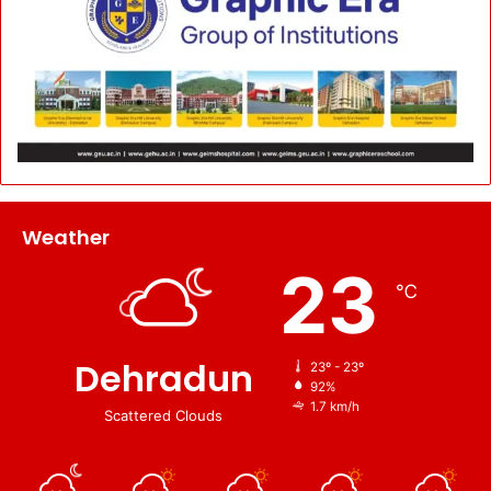
Weather
23
℃
Dehradun
23º - 23º
92%
1.7 km/h
Scattered Clouds