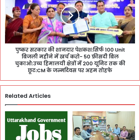
के
र
लि
स
ए
र
दी
का
2
र
दि
की
नों
शा
की
पुष्कर सरकार की शानदार पेशकश:सिर्फ 100 Unit
न
मो
बिजली महीने में खर्च करो- 50 फ़ीसदी बिल
दा
ह
र
चुकाओ:उच्च हिमालयी क्षेत्रों में 200 यूनिट तक की
ल
पे
छूट:CM के जन्मदिवस पर अहम तोहफे
त
श
:
क
न
श
Related Articles
हीं
:
खो
सि
ल
र्फ
पा
1
ए
0
तो
0
दे
U