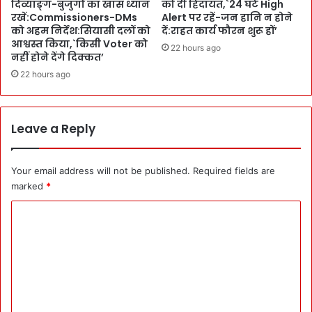
दिव्याङ्ग-बुजुर्गों का खास ध्यान
को दी हिदायत,`24 घंटे High
चु
रखें:Commissioners-DMs
Alert पर रहें-जन हानि न होने
का
को अहम निर्देश:सियासी दलों को
दें:राहत कार्य फौरन शुरू हों’
ओ
आश्वस्त किया,`किसी Voter को
22 hours ago
नहीं होने देंगे दिक्कत’
:
उ
22 hours ago
च्च
हि
मा
Leave a Reply
ल
यी
क्षे
Your email address will not be published.
Required fields are
त्रों
marked
*
में
2
C
0
0
o
यू
m
नि
m
ट
त
e
क