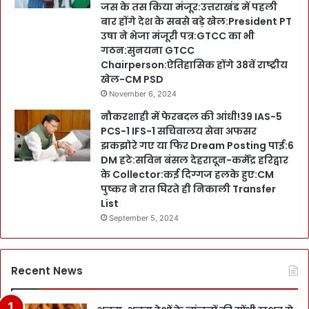
जस के तस किया मंजूर:उत्तराखंड में पहली
बार होंगे देश के सबसे बड़े खेल:President PT
उषा ने भेजा मंजूरी पत्र:GTCC का भी
गठन:सुनयना GTCC
Chairperson:ऐतिहासिक होंगे 38वें राष्ट्रीय
खेल-CM PSD
November 6, 2024
नौकरशाही में फेरबदल की आंधी!39 IAS-5
PCS-1 IFS-1 सचिवालय सेवा अफसर
झकझोरे गए या फिर Dream Posting पाई:6
DM हटे:सविन बंसल देहरादून-कर्मेंद्र हरिद्वार
के Collector:कई दिग्गज हलके हुए:CM
पुष्कर ने रात घिरते ही निकाली Transfer
List
September 5, 2024
Recent News