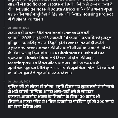
साहनी ने Pacific Golf Estate की 8वीं मंजिल से छलांग लगा दे
दी जान:Suicide Note में South Africa वाले चर्चित अजय गुप्ता
पर संगीन आरोप:पुलिस ने हिरासत में लिया:2 Housing Project
में थे Silent Partner!
October 9, 2024
सबसे बड़ी खबर:::38वें National Games जनवरी-
फरवरी-2025 में होंगे:28 जनवरी-14 फरवरी प्रस्तावित:देहरादून-
हरिद्वार-उधमसिंह नगर-टिहरी होंगे Events:PM मोदी करेंगे
उद्घाटन:Winter Games की मेजबानी भी स्वीकार करने-खेलों
के लिए उत्साह दिखाने पर IOA Chairman PT Usha ने CM
पुष्कर को Thanks किया:नई दिल्ली में दोनों की अहम
Meeting:गणतंत्र दिवस और प्रधानमंत्री की उपलब्धता के
मुताबिक उद्घाटन तिथि कुछ आगे-पीछे मुमकिन::खेल-खिलाड़ियों
को प्रोत्साहन देने खुद मोर्चे पर उतरे PSD
October 21, 2024
पुलिस की तो मौजा ही मौजा::स्मृति दिवस पर मुख्यमंत्री ने सौगातों
से भरी झोली:पौष्टिक आहार भत्ता-वर्दी भत्ते में जोरदार
इजाफा:आवासीय भवनों के निर्माण के लिए 100 करोड़ भी
मिलेंगे:9 हजार फीट से अधिक ऊंचाई पर पोस्टिंग हुई तो 300 रूपये
का होगा दैनिक भत्ता