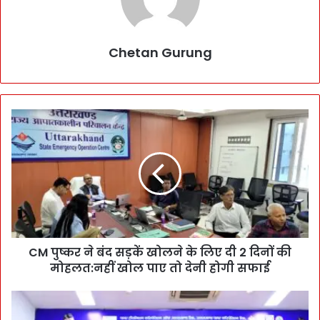
Chetan Gurung
C
M
पु
ष्क
र
ने
बं
द
स
CM पुष्कर ने बंद सड़कें खोलने के लिए दी 2 दिनों की
ड़
मोहलत:नहीं खोल पाए तो देनी होगी सफाई
कें
खो
ल
पु
ने
ष्क