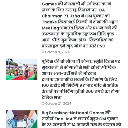
Games की मेजबानी भी स्वीकार करने-
खेलों के लिए उत्साह दिखाने पर IOA
Chairman PT Usha ने CM पुष्कर को
Thanks किया:नई दिल्ली में दोनों की अहम
Meeting:गणतंत्र दिवस और प्रधानमंत्री की
उपलब्धता के मुताबिक उद्घाटन तिथि कुछ
आगे-पीछे मुमकिन::खेल-खिलाड़ियों को
प्रोत्साहन देने खुद मोर्चे पर उतरे PSD
October 9, 2024
पुलिस की तो मौजा ही मौजा::स्मृति दिवस पर
मुख्यमंत्री ने सौगातों से भरी झोली:पौष्टिक
आहार भत्ता-वर्दी भत्ते में जोरदार
इजाफा:आवासीय भवनों के निर्माण के लिए
100 करोड़ भी मिलेंगे:9 हजार फीट से अधिक
ऊंचाई पर पोस्टिंग हुई तो 300 रूपये का होगा
दैनिक भत्ता
October 21, 2024
Big Breaking::National Games की
तारीखें Final:IoA ने लगाईं मुहर:CM पुष्कर
के 28 जनवरी से 14 फरवरी तक के प्रस्ताव को