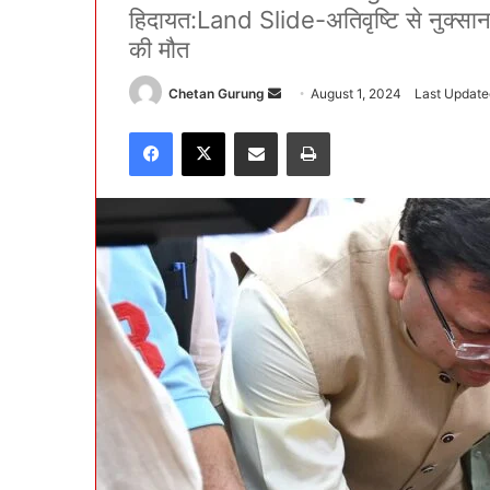
हिदायत:Land Slide-अतिवृष्टि से नुक्सान क
की मौत
Chetan Gurung
S
August 1, 2024
Last Update
e
Facebook
X
Share via Email
Print
n
d
a
n
e
m
a
i
l