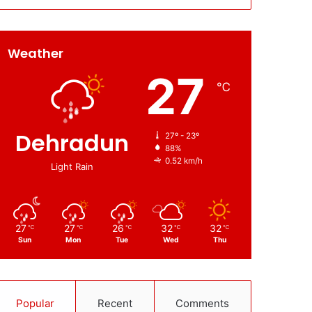
Weather
27
℃
Dehradun
27º - 23º
88%
0.52 km/h
Light Rain
27
27
26
32
32
℃
℃
℃
℃
℃
Sun
Mon
Tue
Wed
Thu
Popular
Recent
Comments