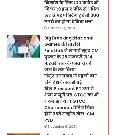
निर्माण के लिए 100 करोड़ भी
मिलेंगे:9 हजार फीट से अधिक
ऊंचाई पर पोस्टिंग हुई तो 300
रूपये का होगा दैनिक भत्ता
October 21, 2024
Big Breaking::National
Games की तारीखें
Final:IoA ने लगाईं मुहर:CM
पुष्कर के 28 जनवरी से 14
फरवरी तक के प्रस्ताव को
जस के तस किया
मंजूर:उत्तराखंड में पहली बार
होंगे देश के सबसे बड़े
खेल:President PT उषा ने
भेजा मंजूरी पत्र:GTCC का भी
गठन:सुनयना GTCC
Chairperson:ऐतिहासिक
होंगे 38वें राष्ट्रीय खेल-CM
PSD
November 6, 2024