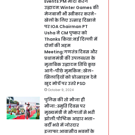
Events:PM मोदी करेंगे
उद्घाटन:Winter Games की
मेजबानी भी स्वीकार करने-
खेलों के लिए उत्साह दिखाने
पर IOA Chairman PT
Usha ने CM पुष्कर को
Thanks किया:नई दिल्ली में
दोनों की अहम
Meeting:गणतंत्र दिवस और
प्रधानमंत्री की उपलब्धता के
मुताबिक उद्घाटन तिथि कुछ
आगे-पीछे मुमकिन::खेल-
खिलाड़ियों को प्रोत्साहन देने
खुद मोर्चे पर उतरे PSD
October 9, 2024
पुलिस की तो मौजा ही
मौजा::स्मृति दिवस पर
मुख्यमंत्री ने सौगातों से भरी
झोली:पौष्टिक आहार भत्ता-
वर्दी भत्ते में जोरदार
इजाफा:आवासीय भवनों के