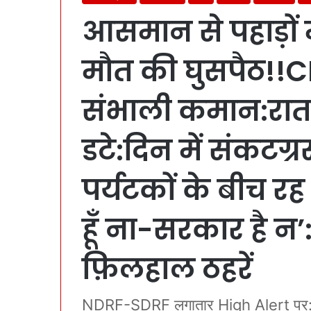
आसमान से पहाड़ों
मौत की घुसपैठ!!CM
संभाली कमान:रात भ
डटे:दिन में संकटग्र
पर्यटकों के बीच रह
हूँ ना-सरकार है न’:
फ़िलहाल ठहरें
NDRF-SDRF लगातार High Alert पर:सभ