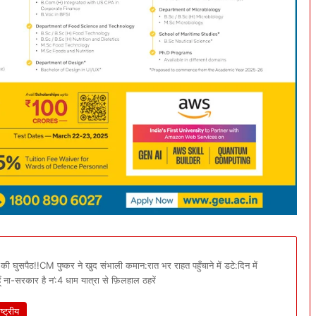
 घुसपैठ!!CM पुष्कर ने खुद संभाली कमान:रात भर राहत पहुँचाने में डटे:दिन में
हूँ ना-सरकार है न’:4 धाम यात्रा से फ़िलहाल ठहरें
ष्ट्रीय