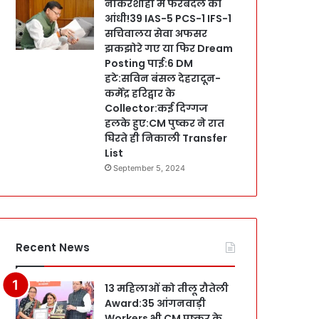
नौकरशाही में फेरबदल की
आंधी!39 IAS-5 PCS-1 IFS-1
सचिवालय सेवा अफसर
झकझोरे गए या फिर Dream
Posting पाई:6 DM
हटे:सविन बंसल देहरादून-
कर्मेंद्र हरिद्वार के
Collector:कई दिग्गज
हलके हुए:CM पुष्कर ने रात
घिरते ही निकाली Transfer
List
September 5, 2024
Recent News
13 महिलाओं को तीलू रौतेली
Award:35 आंगनवाड़ी
Workers भी CM पुष्कर के