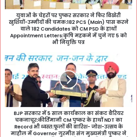
प
र
युवाओं के चेहरों पर पुष्कर सरकार ने फिर बिखेरी
पु
खुशियों-उम्मीदों की चमक:182 PCS (Main) पास करने
ष्क
र
वाले 182 Candidates को CM PSD के हाथों
स
Appointment Letters:कृषि महकमे में चुने गए 5 को
र
भी नियुक्ति पत्र
का
र
B
ने
J
फि
P
र
स
बि
र
खे
का
री
र
खु
में
शि
5
यों
BJP सरकार में 5 साल कार्यकाल का संकट बैरियर
सा
-
चकनाचूर:कीर्तिमानी CM पुष्कर के हाथों NDT का
ल
उ
का
Record भी ध्वस्त:फूलों की बारिश- जोश-उत्सव के
म्मी
र्य
माहौल में Governor गुरमीत संग मुख्यमंत्री पुष्कर ने
दों