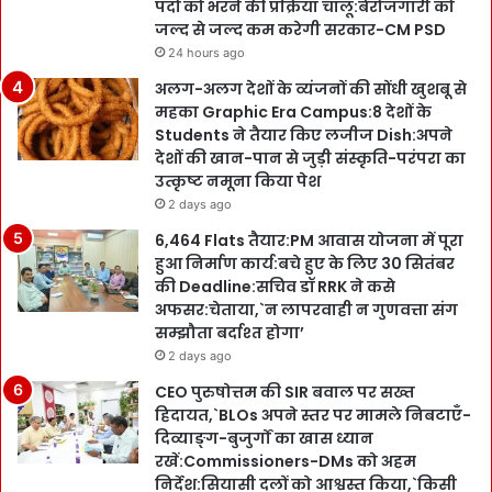
पदों को भरने की प्रक्रिया चालू:बेरोजगारी को
जल्द से जल्द कम करेगी सरकार-CM PSD
24 hours ago
अलग-अलग देशों के व्यंजनों की सोंधी खुशबू से
महका Graphic Era Campus:8 देशों के
Students ने तैयार किए लजीज Dish:अपने
देशों की खान-पान से जुड़ी संस्कृति-परंपरा का
उत्कृष्ट नमूना किया पेश
2 days ago
6,464 Flats तैयार:PM आवास योजना में पूरा
हुआ निर्माण कार्य:बचे हुए के लिए 30 सितंबर
की Deadline:सचिव डॉ RRK ने कसे
अफसर:चेताया,`न लापरवाही न गुणवत्ता संग
सम्झौता बर्दाश्त होगा’
2 days ago
CEO पुरुषोत्तम की SIR बवाल पर सख्त
हिदायत,`BLOs अपने स्तर पर मामले निबटाएँ-
दिव्याङ्ग-बुजुर्गों का खास ध्यान
रखें:Commissioners-DMs को अहम
निर्देश:सियासी दलों को आश्वस्त किया,`किसी