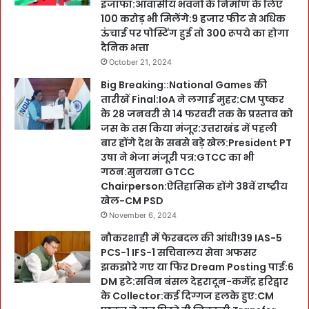
इजाफा:आवासीय भवनों के निर्माण के लिए
100 करोड़ भी मिलेंगे:9 हजार फीट से अधिक
ऊंचाई पर पोस्टिंग हुई तो 300 रूपये का होगा
दैनिक भत्ता
October 21, 2024
Big Breaking::National Games की
तारीखें Final:IoA ने लगाईं मुहर:CM पुष्कर
के 28 जनवरी से 14 फरवरी तक के प्रस्ताव को
जस के तस किया मंजूर:उत्तराखंड में पहली
बार होंगे देश के सबसे बड़े खेल:President PT
उषा ने भेजा मंजूरी पत्र:GTCC का भी
गठन:सुनयना GTCC
Chairperson:ऐतिहासिक होंगे 38वें राष्ट्रीय
खेल-CM PSD
November 6, 2024
नौकरशाही में फेरबदल की आंधी!39 IAS-5
PCS-1 IFS-1 सचिवालय सेवा अफसर
झकझोरे गए या फिर Dream Posting पाई:6
DM हटे:सविन बंसल देहरादून-कर्मेंद्र हरिद्वार
के Collector:कई दिग्गज हलके हुए:CM