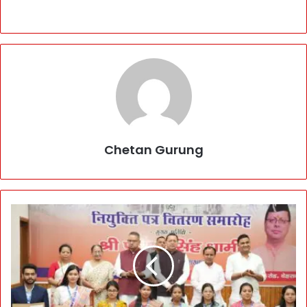
Chetan Gurung
यु
वा
ओं
के
चे
ह
रों