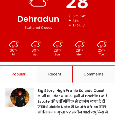
28
Dehradun
30º - 24º
74%
1.43 km/h
Scattered Clouds
30
30
28
28
25
℃
℃
℃
℃
℃
Fri
Sat
Sun
Mon
Tue
Popular
Recent
Comments
Big Story::High Profile Suicide Case!
नामी Builder बाबा साहनी ने Pacific Golf
Estate की 8वीं मंजिल से छलांग लगा दे दी
जान:Suicide Note में South Africa वाले
चर्चित अजय गुप्ता पर संगीन आरोप:पुलिस ने