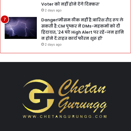
Voter को नहीं होने देंगे दिक्कत’
2 days ago
Danger!मौसम ठीक नहीं है:बारिश रौद्र रूप ले
सकती है:CM पुष्कर ने DMs-महकमों को दी
हिदायत,`24 घंटे High Alert पर रहें-जन हानि
न होने दें:राहत कार्य फौरन शुरू हों’
2 days ago