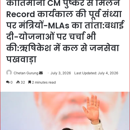
कीर्तिमानी CM पुष्कर से मिलने
Record कार्यकाल की पूर्व संध्या
पर मंत्रियों-MLAs का तांता:बधाई
दी-योजनाओं पर चर्चा भी
की:ऋषिकेश में कल से जनसेवा
पखवाड़ा
Chetan Gurung
S
July 3, 2026
Last Updated: July 4, 2026
e
0
32
2 minutes read
n
d
a
n
e
m
a