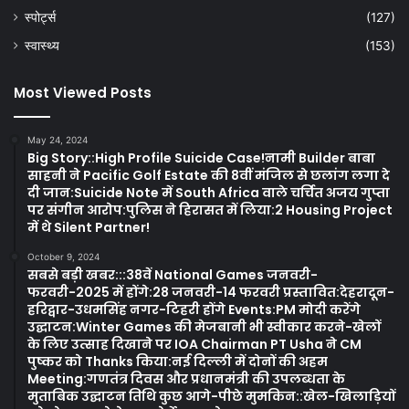
स्पोर्ट्स
(127)
स्वास्थ्य
(153)
Most Viewed Posts
May 24, 2024
Big Story::High Profile Suicide Case!नामी Builder बाबा
साहनी ने Pacific Golf Estate की 8वीं मंजिल से छलांग लगा दे
दी जान:Suicide Note में South Africa वाले चर्चित अजय गुप्ता
पर संगीन आरोप:पुलिस ने हिरासत में लिया:2 Housing Project
में थे Silent Partner!
October 9, 2024
सबसे बड़ी खबर:::38वें National Games जनवरी-
फरवरी-2025 में होंगे:28 जनवरी-14 फरवरी प्रस्तावित:देहरादून-
हरिद्वार-उधमसिंह नगर-टिहरी होंगे Events:PM मोदी करेंगे
उद्घाटन:Winter Games की मेजबानी भी स्वीकार करने-खेलों
के लिए उत्साह दिखाने पर IOA Chairman PT Usha ने CM
पुष्कर को Thanks किया:नई दिल्ली में दोनों की अहम
Meeting:गणतंत्र दिवस और प्रधानमंत्री की उपलब्धता के
मुताबिक उद्घाटन तिथि कुछ आगे-पीछे मुमकिन::खेल-खिलाड़ियों