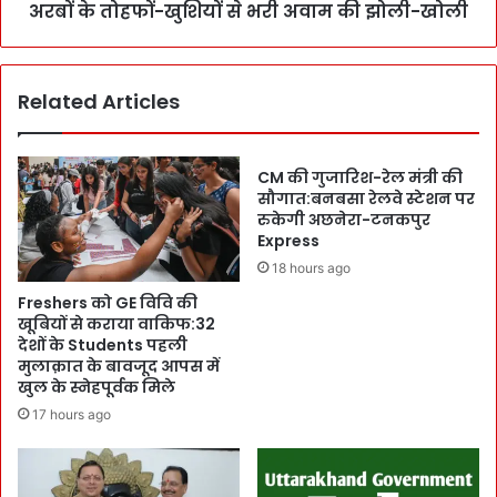
का
अरबों के तोहफों-खुशियों से भरी अवाम की झोली-खोली
की
ल
च
का
म
सं
क
Related Articles
क
:
ट
1
बै
8
रि
CM की गुजारिश-रेल मंत्री की
2
य
सौगात:बनबसा रेलवे स्टेशन पर
P
र
रुकेगी अछनेरा-टनकपुर
C
च
Express
S
क
18 hours ago
(
ना
Freshers को GE विवि की
M
चू
खूबियों से कराया वाकिफ:32
a
र
देशों के Students पहली
i
:
मुलाक़ात के बावजूद आपस में
n
की
खुल के स्नेहपूर्वक मिले
)
र्ति
17 hours ago
पा
मा
स
नी
क
C
र
M