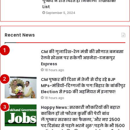
पुष्कर ने रात घिरते ही निकाली Transfer
List
September 5, 2024
Recent News
CM की गुजारिश-रेल मंत्री की सौगात:बनबसा
रेलवे स्टेशन पर रुकेगी अछनेरा-टनकपुर
Express
18 hours ago
CM पुष्कर की दिशा में तेजी से दौड़ रहे BJP
MPs-मंत्रियों-दिग्गजों के पग:बिहार के बांकीपुर
Election से PSD की अहमियत में इजाफा!
18 hours ago
Happy News::सरकारी नौकरियों की बहार!
काबिल हों तो फौरन कुर्सी की पेटी बांध
लें:पुष्कर सरकार का फैसला,`और नए 2500
पद दिसंबर से पहले भरने शुरू’:पहले के भी 1500