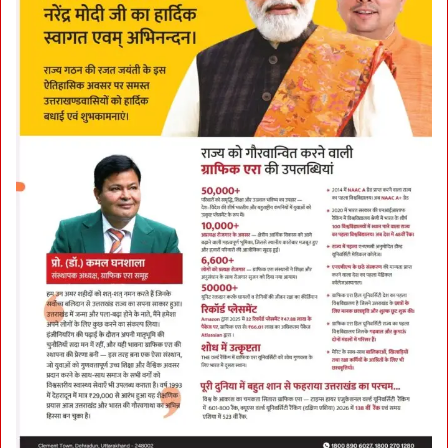
तो
ह
फों
-
खु
शि
यों
से
भ
री
अ
वा
म
की
झो
ली
-
खो
ली