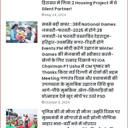
हिरासत में लिया:2 Housing Project में थे
Silent Partner!
May 24, 2024
सबसे बड़ी खबर:::38वें National Games
जनवरी-फरवरी-2025 में होंगे:28
जनवरी-14 फरवरी प्रस्तावित:देहरादून-
हरिद्वार-उधमसिंह नगर-टिहरी होंगे
Events:PM मोदी करेंगे उद्घाटन:Winter
Games की मेजबानी भी स्वीकार करने-
खेलों के लिए उत्साह दिखाने पर IOA
Chairman PT Usha ने CM पुष्कर को
Thanks किया:नई दिल्ली में दोनों की अहम
Meeting:गणतंत्र दिवस और प्रधानमंत्री की
उपलब्धता के मुताबिक उद्घाटन तिथि कुछ
आगे-पीछे मुमकिन::खेल-खिलाड़ियों को
प्रोत्साहन देने खुद मोर्चे पर उतरे PSD
October 9, 2024
पुलिस की तो मौजा ही मौजा::स्मृति दिवस पर
मुख्यमंत्री ने सौगातों से भरी झोली:पौष्टिक
आहार भत्ता-वर्दी भत्ते में जोरदार