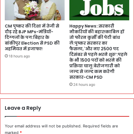
ने
पु
वा
ष्क
ले
र
1
के
CM पुष्कर की दिशा में तेजी से
Happy News::सरकारी
8
हा
दौड़ रहे BJP MPs-मंत्रियों-
नौकरियों की बहार!काबिल हों
2
दिग्गजों के पग:बिहार के
तो फौरन कुर्सी की पेटी बांध
थों
C
बांकीपुर Election से PSD की
लें:पुष्कर सरकार का
N
a
अहमियत में इजाफा!
फैसला,`और नए 2500 पद
D
दिसंबर से पहले भरने शुरू’:पहले
n
T
18 hours ago
के भी 1500 पदों को भरने की
d
का
प्रक्रिया चालू:बेरोजगारी को
i
R
जल्द से जल्द कम करेगी
d
e
सरकार-CM PSD
a
c
24 hours ago
t
o
e
r
s
d
को
भी
Leave a Reply
C
ध्व
M
स्त
P
:
Your email address will not be published.
Required fields are
S
फू
marked
*