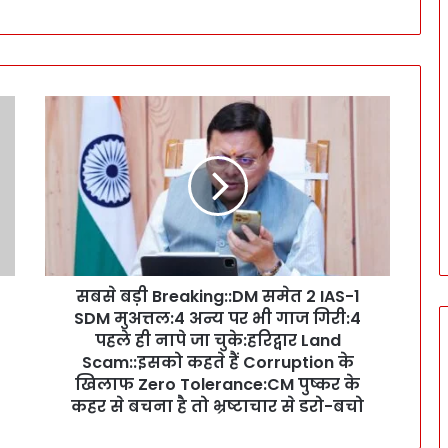
स
ब
से
ब
ड़ी
B
r
e
a
सबसे बड़ी Breaking::DM समेत 2 IAS-1
k
SDM मुअत्तल:4 अन्य पर भी गाज गिरी:4
i
n
पहले ही नापे जा चुके:हरिद्वार Land
g
Scam::इसको कहते हैं Corruption के
:
खिलाफ Zero Tolerance:CM पुष्कर के
:
कहर से बचना है तो भ्रष्टाचार से डरो-बचो
D
M