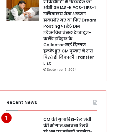
नौकरशाही में फेरबदल की
आंधी!39 IAS-5 PCS-1 IFS-1
सचिवालय सेवा अफसर
झकझोरे गए या फिर Dream
Posting पाई:6 DM
हटे:सविन बंसल देहरादून-
कर्मेंद्र हरिद्वार के
Collector:कई दिग्गज
हलके हुए:CM पुष्कर ने रात
घिरते ही निकाली Transfer
List
September 5, 2024
Recent News
CM की गुजारिश-रेल मंत्री
की सौगात:बनबसा रेलवे
स्टेशन पर रुकेगी अछनेरा-