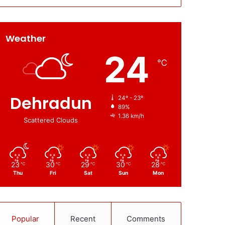
Weather
24
℃
Dehradun
24º - 23º
89%
1.36 km/h
Scattered Clouds
23
30
29
30
28
℃
℃
℃
℃
℃
Thu
Fri
Sat
Sun
Mon
Popular
Recent
Comments