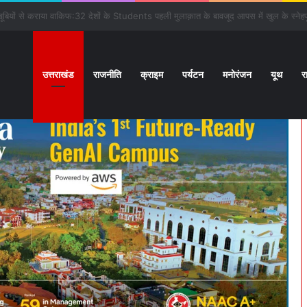
ी सौगात:बनबसा रेलवे स्टेशन पर रुकेगी अछनेरा-टनकपुर Express
उत्तराखंड
राजनीति
क्राइम
पर्यटन
मनोरंजन
यूथ
र