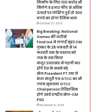
निर्माण के लिए 100 करोड़ भी
मिलेंगे:9 हजार फीट से अधिक
ऊंचाई पर पोस्टिंग हुई तो 300
रूपये का होगा दैनिक भत्ता
October 21, 2024
Big Breaking::National
Games की तारीखें
Final:IoA ने लगाईं मुहर:CM
पुष्कर के 28 जनवरी से 14
फरवरी तक के प्रस्ताव को
जस के तस किया
मंजूर:उत्तराखंड में पहली बार
होंगे देश के सबसे बड़े
खेल:President PT उषा ने
भेजा मंजूरी पत्र:GTCC का भी
गठन:सुनयना GTCC
Chairperson:ऐतिहासिक
होंगे 38वें राष्ट्रीय खेल-CM
PSD
November 6, 2024