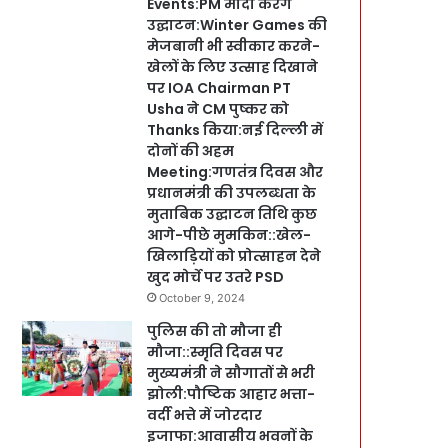
Events:PM मोदी करेंगे
उद्घाटन:Winter Games की
मेजबानी भी स्वीकार करने-
खेलों के लिए उत्साह दिखाने
पर IOA Chairman PT
Usha ने CM पुष्कर को
Thanks किया:नई दिल्ली में
दोनों की अहम
Meeting:गणतंत्र दिवस और
प्रधानमंत्री की उपलब्धता के
मुताबिक उद्घाटन तिथि कुछ
आगे-पीछे मुमकिन::खेल-
खिलाड़ियों को प्रोत्साहन देने
खुद मोर्चे पर उतरे PSD
October 9, 2024
पुलिस की तो मौजा ही
मौजा::स्मृति दिवस पर
मुख्यमंत्री ने सौगातों से भरी
झोली:पौष्टिक आहार भत्ता-
वर्दी भत्ते में जोरदार
इजाफा:आवासीय भवनों के