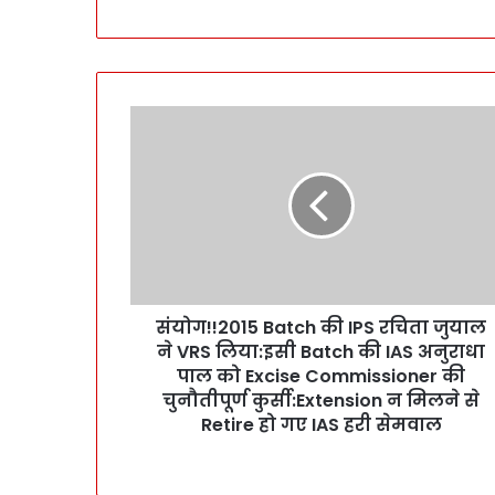
सं
यो
ग
!
!
2
0
1
5
संयोग!!2015 Batch की IPS रचिता जुयाल
B
ने VRS लिया:इसी Batch की IAS अनुराधा
a
t
पाल को Excise Commissioner की
c
चुनौतीपूर्ण कुर्सी:Extension न मिलने से
h
Retire हो गए IAS हरी सेमवाल
की
I
P