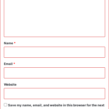
m
ये
आ
m
ग
e
ए
:
n
हे
t
ली
से
*
Name
*
वा
कं
प
नि
Email
*
याँ
भी
मा
ला
Website
मा
ल
:
3
Save my name, email, and website in this browser for the next
5