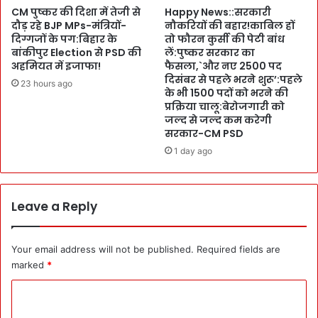
बा
ख्य
CM पुष्कर की दिशा में तेजी से
Happy News::सरकारी
र
दौड़ रहे BJP MPs-मंत्रियों-
नौकरियों की बहार!काबिल हों
धा
:
दिग्गजों के पग:बिहार के
तो फौरन कुर्सी की पेटी बांध
रा
घो
बांकीपुर Election से PSD की
लें:पुष्कर सरकार का
से
अहमियत में इजाफा!
फैसला,`और नए 2500 पद
ड़ा
जो
दिसंबर से पहले भरने शुरू’:पहले
-
23 hours ago
ड़ें
के भी 1500 पदों को भरने की
ख
-
प्रक्रिया चालू:बेरोजगारी को
च्च
C
जल्द से जल्द कम करेगी
र
M
सरकार-CM PSD
से
पु
1 day ago
वा
ष्क
के
र
हि
स्से
Leave a Reply
ही
4
0
Your email address will not be published.
Required fields are
क
marked
*
रो
ड़
C
रु
o
प