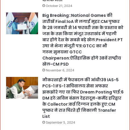
October 21, 2024
Big Breaking::National Games की
तारीखें Final:IoA ने लगाईं मुहर:CM पुष्कर
के 28 जनवरी से 14 फरवरी तक के प्रस्ताव को
जस के तस किया मंजूर:उत्तराखंड में पहली
बार होंगे देश के सबसे बड़े खेल:President PT
उषा ने भेजा मंजूरी पत्र:GTCC का भी
गठन:सुनयना GTCC
Chairperson:ऐतिहासिक होंगे 38वें राष्ट्रीय
खेल-CM PSD
November 6, 2024
नौकरशाही में फेरबदल की आंधी!39 IAS-5
PCS-1 IFS-1 सचिवालय सेवा अफसर
झकझोरे गए या फिर Dream Posting पाई:6
DM हटे:सविन बंसल देहरादून-कर्मेंद्र हरिद्वार
के Collector:कई दिग्गज हलके हुए:CM
पुष्कर ने रात घिरते ही निकाली Transfer
List
September 5, 2024