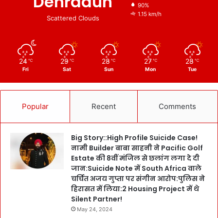
Dehradun
90%
1.15 km/h
Scattered Clouds
24
29
28
27
28
℃
℃
℃
℃
℃
Fri
Sat
Sun
Mon
Tue
Popular
Recent
Comments
Big Story::High Profile Suicide Case!
नामी Builder बाबा साहनी ने Pacific Golf
Estate की 8वीं मंजिल से छलांग लगा दे दी
जान:Suicide Note में South Africa वाले
चर्चित अजय गुप्ता पर संगीन आरोप:पुलिस ने
हिरासत में लिया:2 Housing Project में थे
Silent Partner!
May 24, 2024