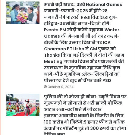
सबसे बड़ी खबर:::38वें National Games
जनवरी-फरवरी-2025 में होंगे:28
जनवरी-14 फरवरी प्रस्तावित:देहरादून-
हरिद्वार-उधमसिंह नगर-टिहरी होंगे
Events:PM मोदी करेंगे उद्घाटन:Winter
Games की मेजबानी भी स्वीकार करने-
खेलों के लिए उत्साह दिखाने पर IOA
Chairman PT Usha ने CM पुष्कर को
Thanks किया:नई दिल्ली में दोनों की अहम
Meeting:गणतंत्र दिवस और प्रधानमंत्री की
उपलब्धता के मुताबिक उद्घाटन तिथि कुछ
आगे-पीछे मुमकिन::खेल-खिलाड़ियों को
प्रोत्साहन देने खुद मोर्चे पर उतरे PSD
October 9, 2024
पुलिस की तो मौजा ही मौजा::स्मृति दिवस पर
मुख्यमंत्री ने सौगातों से भरी झोली:पौष्टिक
आहार भत्ता-वर्दी भत्ते में जोरदार
इजाफा:आवासीय भवनों के निर्माण के लिए
100 करोड़ भी मिलेंगे:9 हजार फीट से अधिक
ऊंचाई पर पोस्टिंग हुई तो 300 रूपये का होगा
दैनिक भत्ता