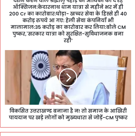
दर्शन करने वाले श्रद्धालु पहाड़ की आर्थिकी को दे रहे
ऑक्सिजन:केदारनाथ धाम यात्रा से महीने भर में ही
लु
प
200 Cr का कारोबार:घोड़ा- खच्चर सेवा के हिस्से ही 40
हा
करोड़ रुपये आ गए: हेली सेवा कंपनियाँ भी
ड़
मालामाल:35 करोड़ का कारोबार कर लिया:बोले CM
की
पुष्कर,`सरकार यात्रा को सुरक्षित-सुविधाजनक बना
आ
रही’
र्थि
की
वि
को
क
दे
सि
र
त
हे
उ
ऑ
त्त
क्सि
रा
ज
ख
न
ण्ड
:
विकसित उत्तराखण्ड बनाना है न! तो समाज के आखिरी
ब
के
पायदान पर खड़े लोगों को मुख्यधारा से जोड़ें-CM पुष्कर
ना
दा
ना
र
है
ना
न