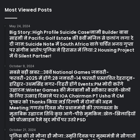
Most Viewed Posts
May 24, 2024
Big Story::High Profile Suicide Case!नामी Builder बाबा
साहनी ने Pacific Golf Estate की 8वीं मंजिल से छलांग लगा दे
दी जान:Suicide Note में South Africa वाले चर्चित अजय गुप्ता
पर संगीन आरोप:पुलिस ने हिरासत में लिया:2 Housing Project
में थे Silent Partner!
October 9, 2024
सबसे बड़ी खबर:::38वें National Games जनवरी-
फरवरी-2025 में होंगे:28 जनवरी-14 फरवरी प्रस्तावित:देहरादून-
हरिद्वार-उधमसिंह नगर-टिहरी होंगे Events:PM मोदी करेंगे
उद्घाटन:Winter Games की मेजबानी भी स्वीकार करने-खेलों
के लिए उत्साह दिखाने पर IOA Chairman PT Usha ने CM
पुष्कर को Thanks किया:नई दिल्ली में दोनों की अहम
Meeting:गणतंत्र दिवस और प्रधानमंत्री की उपलब्धता के
मुताबिक उद्घाटन तिथि कुछ आगे-पीछे मुमकिन::खेल-खिलाड़ियों
को प्रोत्साहन देने खुद मोर्चे पर उतरे PSD
October 21, 2024
पुलिस की तो मौजा ही मौजा::स्मृति दिवस पर मुख्यमंत्री ने सौगातों