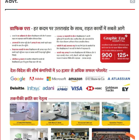
Advt.
ही
’