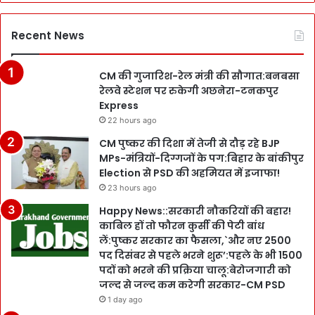
Recent News
CM की गुजारिश-रेल मंत्री की सौगात:बनबसा
रेलवे स्टेशन पर रुकेगी अछनेरा-टनकपुर
Express
22 hours ago
CM पुष्कर की दिशा में तेजी से दौड़ रहे BJP
MPs-मंत्रियों-दिग्गजों के पग:बिहार के बांकीपुर
Election से PSD की अहमियत में इजाफा!
23 hours ago
Happy News::सरकारी नौकरियों की बहार!
काबिल हों तो फौरन कुर्सी की पेटी बांध
लें:पुष्कर सरकार का फैसला,`और नए 2500
पद दिसंबर से पहले भरने शुरू’:पहले के भी 1500
पदों को भरने की प्रक्रिया चालू:बेरोजगारी को
जल्द से जल्द कम करेगी सरकार-CM PSD
1 day ago