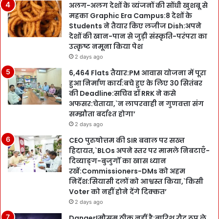
अलग-अलग देशों के व्यंजनों की सोंधी खुशबू से
महका Graphic Era Campus:8 देशों के
Students ने तैयार किए लजीज Dish:अपने
देशों की खान-पान से जुड़ी संस्कृति-परंपरा का
उत्कृष्ट नमूना किया पेश
2 days ago
6,464 Flats तैयार:PM आवास योजना में पूरा
हुआ निर्माण कार्य:बचे हुए के लिए 30 सितंबर
की Deadline:सचिव डॉ RRK ने कसे
अफसर:चेताया,`न लापरवाही न गुणवत्ता संग
सम्झौता बर्दाश्त होगा’
2 days ago
CEO पुरुषोत्तम की SIR बवाल पर सख्त
हिदायत,`BLOs अपने स्तर पर मामले निबटाएँ-
दिव्याङ्ग-बुजुर्गों का खास ध्यान
रखें:Commissioners-DMs को अहम
निर्देश:सियासी दलों को आश्वस्त किया,`किसी
Voter को नहीं होने देंगे दिक्कत’
2 days ago
Danger!मौसम ठीक नहीं है:बारिश रौद्र रूप ले