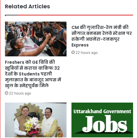
थ
Related Articles
!
धा
तो
म
स
या
मा
CM की गुजारिश-रेल मंत्री की
त्रा
ज
सौगात:बनबसा रेलवे स्टेशन पर
से
रुकेगी अछनेरा-टनकपुर
के
म
Express
आ
ही
खि
22 hours ago
ने
री
Freshers को GE विवि की
भ
पा
खूबियों से कराया वाकिफ:32
र
य
देशों के Students पहली
में
दा
मुलाक़ात के बावजूद आपस में
ही
न
खुल के स्नेहपूर्वक मिले
2
प
22 hours ago
0
र
0
ख
C
ड़े
r
लो
का
गों
का
को
रो
मु