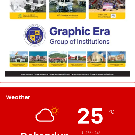
Weather
25
℃
25º - 24º