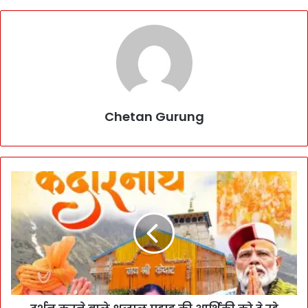
Chetan Gurung
द
र्श
न
क
र
ने
वा
ले
श्र
द्धा