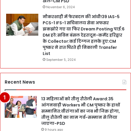
खेल-CM PSD
November 6, 2024
नौकरशाही में फेरबदल की आंधी!39 IAS-5
PCS-1 IFS-1 सचिवालय सेवा अफसर
झकझोरे गए या फिर Dream Posting पाई:6
DM हटे:सविन बंसल देहरादून-कर्मेंद्र हरिद्वार
के Collector:कई दिग्गज हलके हुए:CM
पुष्कर ने रात घिरते ही निकाली Transfer
List
September 5, 2024
Recent News
13 महिलाओं को तीलू रौतेली Award:35
आंगनवाड़ी Workers भी CM पुष्कर के हाथों
सम्मानित:वीरांगाओं का जब भी जिक्र होगा,
तीलू रौतेली का नाम गर्व-सम्मान से लिया
जाएगा-PSD
9 hours ago