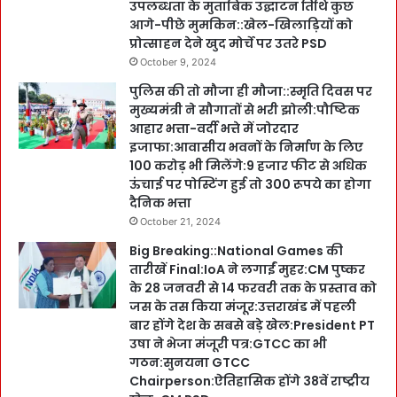
उपलब्धता के मुताबिक उद्घाटन तिथि कुछ
आगे-पीछे मुमकिन::खेल-खिलाड़ियों को
प्रोत्साहन देने खुद मोर्चे पर उतरे PSD
October 9, 2024
पुलिस की तो मौजा ही मौजा::स्मृति दिवस पर
मुख्यमंत्री ने सौगातों से भरी झोली:पौष्टिक
आहार भत्ता-वर्दी भत्ते में जोरदार
इजाफा:आवासीय भवनों के निर्माण के लिए
100 करोड़ भी मिलेंगे:9 हजार फीट से अधिक
ऊंचाई पर पोस्टिंग हुई तो 300 रूपये का होगा
दैनिक भत्ता
October 21, 2024
Big Breaking::National Games की
तारीखें Final:IoA ने लगाईं मुहर:CM पुष्कर
के 28 जनवरी से 14 फरवरी तक के प्रस्ताव को
जस के तस किया मंजूर:उत्तराखंड में पहली
बार होंगे देश के सबसे बड़े खेल:President PT
उषा ने भेजा मंजूरी पत्र:GTCC का भी
गठन:सुनयना GTCC
Chairperson:ऐतिहासिक होंगे 38वें राष्ट्रीय