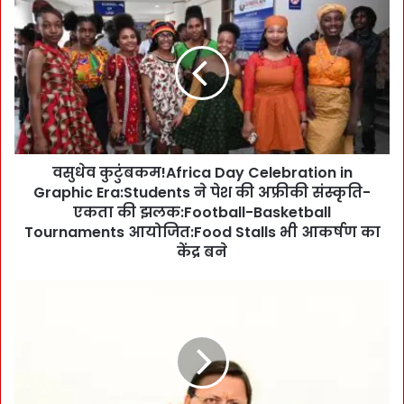
व
सु
धे
व
कु
टुं
ब
क
म
वसुधेव कुटुंबकम!Africa Day Celebration in
!
Graphic Era:Students ने पेश की अफ्रीकी संस्कृति-
A
f
एकता की झलक:Football-Basketball
r
Tournaments आयोजित:Food Stalls भी आकर्षण का
i
केंद्र बने
c
a
को
D
ट
a
द्वा
y
र
C
प
e
र
l
पु