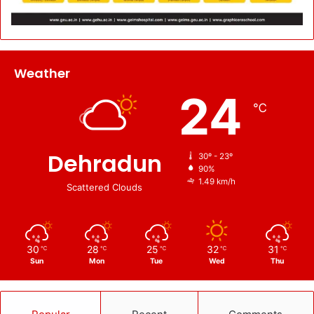
Weather
24
℃
Dehradun
30º - 23º
90%
1.49 km/h
Scattered Clouds
30
28
25
32
31
℃
℃
℃
℃
℃
Sun
Mon
Tue
Wed
Thu