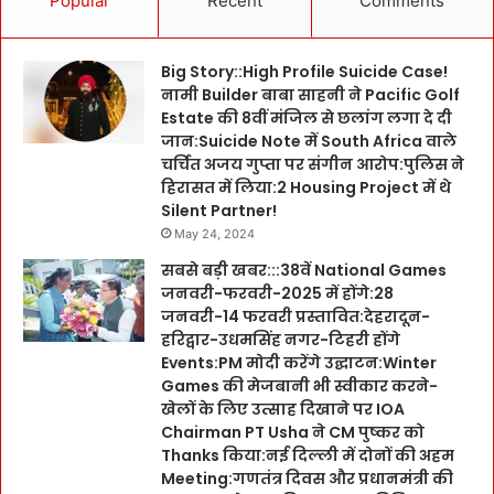
Popular
Recent
Comments
Big Story::High Profile Suicide Case!
नामी Builder बाबा साहनी ने Pacific Golf
Estate की 8वीं मंजिल से छलांग लगा दे दी
जान:Suicide Note में South Africa वाले
चर्चित अजय गुप्ता पर संगीन आरोप:पुलिस ने
हिरासत में लिया:2 Housing Project में थे
Silent Partner!
May 24, 2024
सबसे बड़ी खबर:::38वें National Games
जनवरी-फरवरी-2025 में होंगे:28
जनवरी-14 फरवरी प्रस्तावित:देहरादून-
हरिद्वार-उधमसिंह नगर-टिहरी होंगे
Events:PM मोदी करेंगे उद्घाटन:Winter
Games की मेजबानी भी स्वीकार करने-
खेलों के लिए उत्साह दिखाने पर IOA
Chairman PT Usha ने CM पुष्कर को
Thanks किया:नई दिल्ली में दोनों की अहम
Meeting:गणतंत्र दिवस और प्रधानमंत्री की