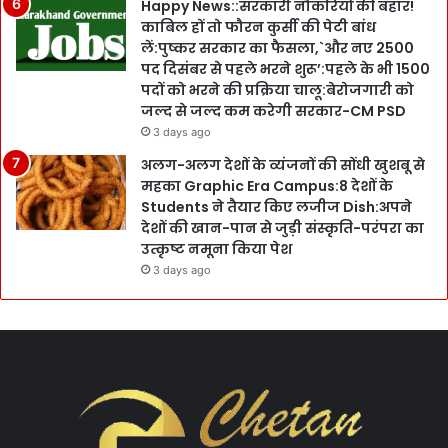
Happy News::सरकारी नौकरियों की बहार!
काबिल हों तो फौरन कुर्सी की पेटी बांध
लें:पुष्कर सरकार का फैसला,`और नए 2500
पद दिसंबर से पहले भरने शुरू’:पहले के भी 1500
पदों को भरने की प्रक्रिया चालू:बेरोजगारी को
जल्द से जल्द कम करेगी सरकार-CM PSD
3 days ago
अलग-अलग देशों के व्यंजनों की सोंधी खुशबू से
महका Graphic Era Campus:8 देशों के
Students ने तैयार किए लजीज Dish:अपने
देशों की खान-पान से जुड़ी संस्कृति-परंपरा का
उत्कृष्ट नमूना किया पेश
3 days ago