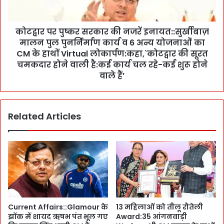
e
ष्क
b
र
r
कोटद्वार पर पुष्कर सरकार की नजरें इनायत::सुर्खीबाज़
स
a
मालन पुल पुनर्निर्माण कार्य व 6 अन्य योजनाओं का
र
t
का
CM के हाथों Virtual लोकार्पण:कहा,`कोटद्वार की सूरत
i
र
चमकदार होने वाली है:कई कार्य चल रहे-कई शुरू होने
o
की
वाले हैं’
n
न
i
ज
n
रें
G
Related Articles
इ
r
ना
a
य
p
त
h
:
i
:
c
सु
E
र्खी
r
बा
Current Affairs::Glamour के
13 महिलाओं को तीलू रौतेली
a
ज़
झोंक में शायद ऋषभ पंत भूल गए
Award:35 आंगनवाड़ी
:
मा