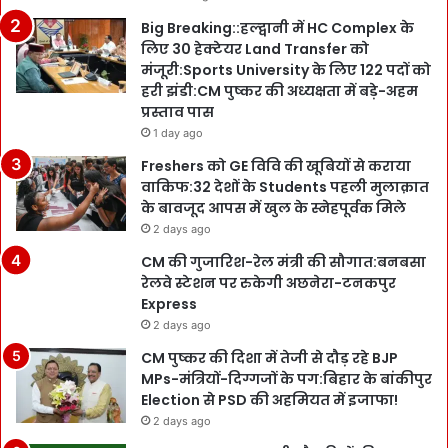
Big Breaking::हल्द्वानी में HC Complex के
लिए 30 हेक्टेयर Land Transfer को
मंजूरी:Sports University के लिए 122 पदों को
हरी झंडी:CM पुष्कर की अध्यक्षता में बड़े-अहम
प्रस्ताव पास
1 day ago
Freshers को GE विवि की खूबियों से कराया
वाकिफ:32 देशों के Students पहली मुलाक़ात
के बावजूद आपस में खुल के स्नेहपूर्वक मिले
2 days ago
CM की गुजारिश-रेल मंत्री की सौगात:बनबसा
रेलवे स्टेशन पर रुकेगी अछनेरा-टनकपुर
Express
2 days ago
CM पुष्कर की दिशा में तेजी से दौड़ रहे BJP
MPs-मंत्रियों-दिग्गजों के पग:बिहार के बांकीपुर
Election से PSD की अहमियत में इजाफा!
2 days ago