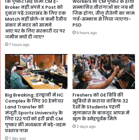
कि पुष्कर सिंह धामी CM हैं-
Workers भी CM पुष्कर के हाथों
S
ल
Broker नहीं:अपने X Post को
सम्मानित:वीरांगाओं का जब भी
t
न
दुबारा पढ़ें:उत्तराखंड के लिए एक
जिक्र होगा, तीलू रौतेली का नाम
u
पु
Match नहीं खेले-न कभी दैवीय
गर्व-सम्मान से लिया जाएगा-
d
ल
संकट में मदद को सामने
PSD
e
आए:घर के लिए सरकारी दर पर
पु
9 hours ago
n
जमीन क्यों दी जाए?
न
t
र्नि
7 hours ago
s
र्मा
ने
ण
पे
का
श
र्य
की
व
अ
6
फ्री
अ
की
Big Breaking::हल्द्वानी में HC
Freshers को GE विवि की
न्य
Complex के लिए 30 हेक्टेयर
खूबियों से कराया वाकिफ:32
सं
यो
Land Transfer को
देशों के Students पहली
स्कृ
ज
मंजूरी:Sports University के
मुलाक़ात के बावजूद आपस में
ति
ना
लिए 122 पदों को हरी झंडी:CM
खुल के स्नेहपूर्वक मिले
-
ओं
पुष्कर की अध्यक्षता में बड़े-अहम
2 days ago
ए
का
प्रस्ताव पास
क
C
1 day ago