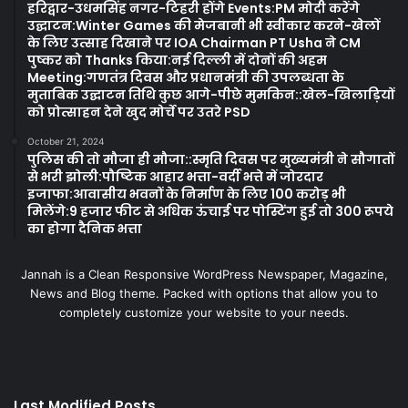
हरिद्वार-उधमसिंह नगर-टिहरी होंगे Events:PM मोदी करेंगे
उद्घाटन:Winter Games की मेजबानी भी स्वीकार करने-खेलों
के लिए उत्साह दिखाने पर IOA Chairman PT Usha ने CM
पुष्कर को Thanks किया:नई दिल्ली में दोनों की अहम
Meeting:गणतंत्र दिवस और प्रधानमंत्री की उपलब्धता के
मुताबिक उद्घाटन तिथि कुछ आगे-पीछे मुमकिन::खेल-खिलाड़ियों
को प्रोत्साहन देने खुद मोर्चे पर उतरे PSD
October 21, 2024
पुलिस की तो मौजा ही मौजा::स्मृति दिवस पर मुख्यमंत्री ने सौगातों
से भरी झोली:पौष्टिक आहार भत्ता-वर्दी भत्ते में जोरदार
इजाफा:आवासीय भवनों के निर्माण के लिए 100 करोड़ भी
मिलेंगे:9 हजार फीट से अधिक ऊंचाई पर पोस्टिंग हुई तो 300 रूपये
का होगा दैनिक भत्ता
Jannah is a Clean Responsive WordPress Newspaper, Magazine,
News and Blog theme. Packed with options that allow you to
completely customize your website to your needs.
Last Modified Posts