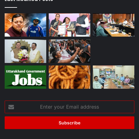
Enter
your
Email
address