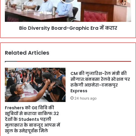
की
v
अ
e
गु
r
वा
s
ई
Bio Diversity Board-Graphic Era में करार
i
में
t
हे
y
म
B
Related Articles
कु
o
ण्ड
a
सा
r
हि
d
CM की गुजारिश-रेल मंत्री की
ब
-
सौगात:बनबसा रेलवे स्टेशन पर
के
रुकेगी अछनेरा-टनकपुर
G
Express
लि
r
ए
a
24 hours ago
श्र
p
Freshers को GE विवि की
द्धा
h
खूबियों से कराया वाकिफ:32
लु
i
देशों के Students पहली
ओं
c
मुलाक़ात के बावजूद आपस में
का
E
खुल के स्नेहपूर्वक मिले
प
r