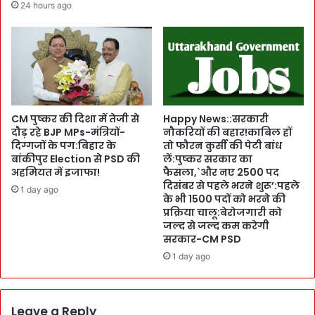
24 hours ago
ह
a
ला
में
ज
क
त्था
रा
र
र
वा
ना
:
CM पुष्कर की दिशा में तेजी से
Happy News::सरकारी
G
दौड़ रहे BJP MPs-मंत्रियों-
नौकरियों की बहार!काबिल हों
दिग्गजों के पग:बिहार के
तो फौरन कुर्सी की पेटी बांध
o
बांकीपुर Election से PSD की
लें:पुष्कर सरकार का
v
अहमियत में इजाफा!
फैसला,`और नए 2500 पद
e
दिसंबर से पहले भरने शुरू’:पहले
r
1 day ago
के भी 1500 पदों को भरने की
n
प्रक्रिया चालू:बेरोजगारी को
o
जल्द से जल्द कम करेगी
r
सरकार-CM PSD
-
1 day ago
C
M
ने
ऋ
Leave a Reply