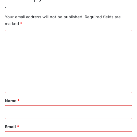
षि
के
श
Your email address will not be published.
Required fields are
में
marked
*
कि
C
या
वि
o
दा
m
m
e
n
t
*
Name
*
Email
*