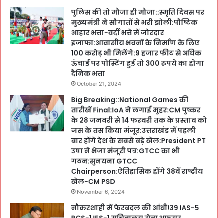
पुलिस की तो मौजा ही मौजा::स्मृति दिवस पर
मुख्यमंत्री ने सौगातों से भरी झोली:पौष्टिक
आहार भत्ता-वर्दी भत्ते में जोरदार
इजाफा:आवासीय भवनों के निर्माण के लिए
100 करोड़ भी मिलेंगे:9 हजार फीट से अधिक
ऊंचाई पर पोस्टिंग हुई तो 300 रूपये का होगा
दैनिक भत्ता
October 21, 2024
Big Breaking::National Games की
तारीखें Final:IoA ने लगाईं मुहर:CM पुष्कर
के 28 जनवरी से 14 फरवरी तक के प्रस्ताव को
जस के तस किया मंजूर:उत्तराखंड में पहली
बार होंगे देश के सबसे बड़े खेल:President PT
उषा ने भेजा मंजूरी पत्र:GTCC का भी
गठन:सुनयना GTCC
Chairperson:ऐतिहासिक होंगे 38वें राष्ट्रीय
खेल-CM PSD
November 6, 2024
नौकरशाही में फेरबदल की आंधी!39 IAS-5