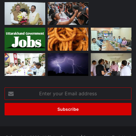
Enter
your
Email
address