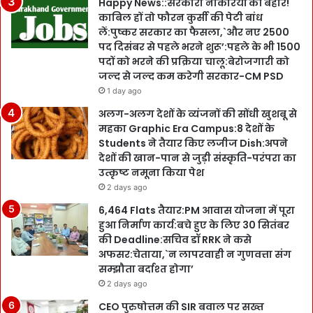
Happy News::सरकारी नौकरियों की बहार!
काबिल हों तो फौरन कुर्सी की पेटी बांध
लें:पुष्कर सरकार का फैसला,`और नए 2500
पद दिसंबर से पहले भरने शुरू’:पहले के भी 1500
पदों को भरने की प्रक्रिया चालू:बेरोजगारी को
जल्द से जल्द कम करेगी सरकार-CM PSD
1 day ago
अलग-अलग देशों के व्यंजनों की सोंधी खुशबू से
महका Graphic Era Campus:8 देशों के
Students ने तैयार किए लजीज Dish:अपने
देशों की खान-पान से जुड़ी संस्कृति-परंपरा का
उत्कृष्ट नमूना किया पेश
2 days ago
6,464 Flats तैयार:PM आवास योजना में पूरा
हुआ निर्माण कार्य:बचे हुए के लिए 30 सितंबर
की Deadline:सचिव डॉ RRK ने कसे
अफसर:चेताया,`न लापरवाही न गुणवत्ता संग
सम्झौता बर्दाश्त होगा’
2 days ago
CEO पुरुषोत्तम की SIR बवाल पर सख्त