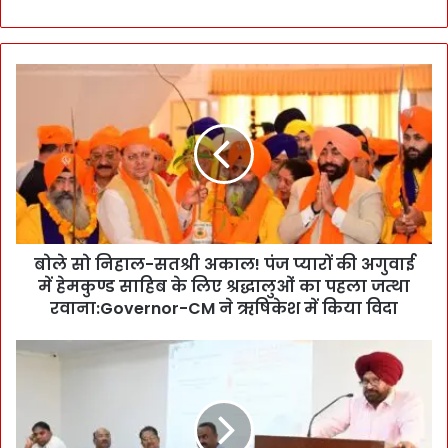
बो
ले
सो
नि
हा
ल
-
स
त
बोले सो निहाल-सतश्री अकाल! पंज प्यारों की अगुवाई
श्री
में हेमकुण्ड साहिब के लिए श्रद्धालुओं का पहला जत्था
अ
का
रवाना:Governor-CM ने ऋषिकेश में किया विदा
ल
!
B
पं
i
ज
o
प्या
D
रों
i