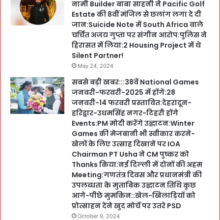
नामी Builder बाबा साहनी ने Pacific Golf
Estate की 8वीं मंजिल से छलांग लगा दे दी
जान:Suicide Note में South Africa वाले
चर्चित अजय गुप्ता पर संगीन आरोप:पुलिस ने
हिरासत में लिया:2 Housing Project में थे
Silent Partner!
May 24, 2024
सबसे बड़ी खबर:::38वें National Games
जनवरी-फरवरी-2025 में होंगे:28
जनवरी-14 फरवरी प्रस्तावित:देहरादून-
हरिद्वार-उधमसिंह नगर-टिहरी होंगे
Events:PM मोदी करेंगे उद्घाटन:Winter
Games की मेजबानी भी स्वीकार करने-
खेलों के लिए उत्साह दिखाने पर IOA
Chairman PT Usha ने CM पुष्कर को
Thanks किया:नई दिल्ली में दोनों की अहम
Meeting:गणतंत्र दिवस और प्रधानमंत्री की
उपलब्धता के मुताबिक उद्घाटन तिथि कुछ
आगे-पीछे मुमकिन::खेल-खिलाड़ियों को
प्रोत्साहन देने खुद मोर्चे पर उतरे PSD
October 9, 2024