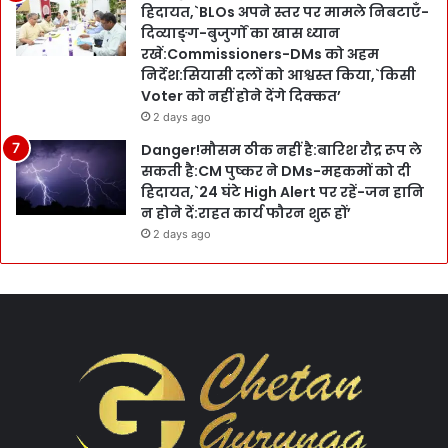
हिदायत,`BLOs अपने स्तर पर मामले निबटाएँ-
दिव्याङ्ग-बुजुर्गों का खास ध्यान
रखें:Commissioners-DMs को अहम
निर्देश:सियासी दलों को आश्वस्त किया,`किसी
Voter को नहीं होने देंगे दिक्कत’
2 days ago
Danger!मौसम ठीक नहीं है:बारिश रौद्र रूप ले
सकती है:CM पुष्कर ने DMs-महकमों को दी
हिदायत,`24 घंटे High Alert पर रहें-जन हानि
न होने दें:राहत कार्य फौरन शुरू हों’
2 days ago