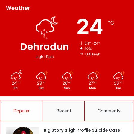
Weather
24
℃
Dehradun
24º - 24º
92%
1.68 km/h
Light Rain
24
29
28
27
28
℃
℃
℃
℃
℃
Fri
Sat
Sun
Mon
Tue
Popular
Recent
Comments
Big Story::High Profile Suicide Case!