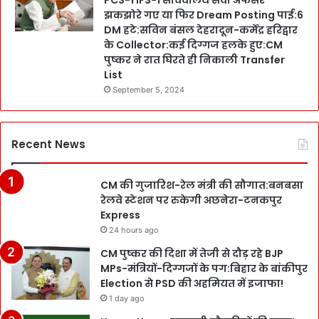
PCS-1 IFS-1 सचिवालय सेवा अफसर
झकझोरे गए या फिर Dream Posting पाई:6
DM हटे:सविन बंसल देहरादून-कर्मेंद्र हरिद्वार
के Collector:कई दिग्गज हलके हुए:CM
पुष्कर ने रात घिरते ही निकाली Transfer
List
September 5, 2024
Recent News
CM की गुजारिश-रेल मंत्री की सौगात:बनबसा
रेलवे स्टेशन पर रुकेगी अछनेरा-टनकपुर
Express
24 hours ago
CM पुष्कर की दिशा में तेजी से दौड़ रहे BJP
MPs-मंत्रियों-दिग्गजों के पग:बिहार के बांकीपुर
Election से PSD की अहमियत में इजाफा!
1 day ago