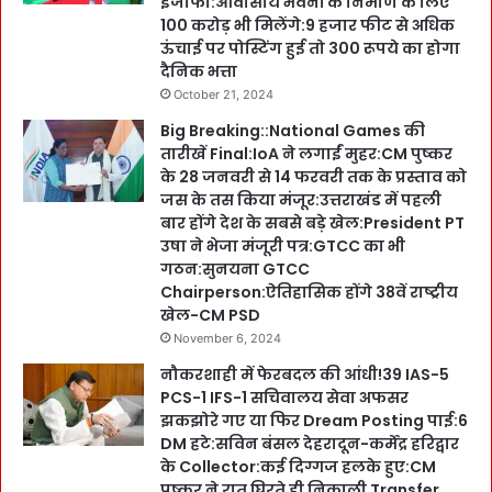
इजाफा:आवासीय भवनों के निर्माण के लिए
100 करोड़ भी मिलेंगे:9 हजार फीट से अधिक
ऊंचाई पर पोस्टिंग हुई तो 300 रूपये का होगा
दैनिक भत्ता
October 21, 2024
Big Breaking::National Games की
तारीखें Final:IoA ने लगाईं मुहर:CM पुष्कर
के 28 जनवरी से 14 फरवरी तक के प्रस्ताव को
जस के तस किया मंजूर:उत्तराखंड में पहली
बार होंगे देश के सबसे बड़े खेल:President PT
उषा ने भेजा मंजूरी पत्र:GTCC का भी
गठन:सुनयना GTCC
Chairperson:ऐतिहासिक होंगे 38वें राष्ट्रीय
खेल-CM PSD
November 6, 2024
नौकरशाही में फेरबदल की आंधी!39 IAS-5
PCS-1 IFS-1 सचिवालय सेवा अफसर
झकझोरे गए या फिर Dream Posting पाई:6
DM हटे:सविन बंसल देहरादून-कर्मेंद्र हरिद्वार
के Collector:कई दिग्गज हलके हुए:CM
पुष्कर ने रात घिरते ही निकाली Transfer