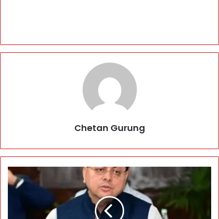
Chetan Gurung
ता
री
फ
:
: