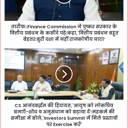
F
i
n
a
तारीफ::Finance Commission ने पुष्कर सरकार के
n
वित्तीय प्रबंधन के कसीदे पढ़े:कहा,`वित्तीय प्रबंधन बहुत
c
e
बेहतर:बुरी दशा में नहीं राजकोषीय घाटा’
C
o
C
m
S
m
आ
i
नं
s
द
s
ब
i
र्द्ध
o
न
n
की
ने
CS आनंदबर्द्धन की हिदायत,`आयुष को लोकप्रिय
हि
पु
बनाएँ-शोध व अनुसंधान को बढ़ावा दें’:महकमे की
दा
ष्क
य
समीक्षा में बोले,`Investors Summit में मिले प्रस्तावों
र
त
पर Exercise करें’