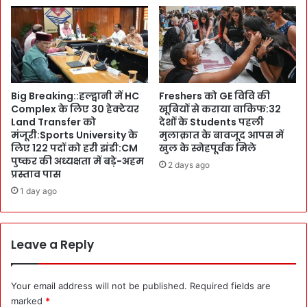
`
को
वि
ब
त्ती
ढ़ा
य
वा
प्र
दें
बं
’
Big Breaking::हल्द्वानी में HC
Freshers को GE विवि की
ध
:
Complex के लिए 30 हेक्टेयर
खूबियों से कराया वाकिफ:32
न
म
Land Transfer को
देशों के Students पहली
ब
ह
मंजूरी:Sports University के
मुलाक़ात के बावजूद आपस में
हु
क
लिए 122 पदों को हरी झंडी:CM
खुल के स्नेहपूर्वक मिले
त
मे
पुष्कर की अध्यक्षता में बड़े-अहम
2 days ago
बे
की
प्रस्ताव पास
ह
स
1 day ago
त
मी
र
क्षा
:
में
बु
Leave a Reply
बो
री
ले
द
,
शा
`
Your email address will not be published.
Required fields are
में
I
marked
*