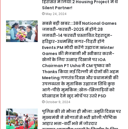
हिरासत में लिया:2 Housing Project में थे
Silent Partner!
May 24, 2024
सबसे बड़ी खबर:::38वें National Games
जनवरी-फरवरी-2025 में होंगे:28
जनवरी-14 फरवरी प्रस्तावित:देहरादून-
हरिद्वार-उधमसिंह नगर-टिहरी होंगे
Events:PM मोदी करेंगे उद्घाटन:Winter
Games की मेजबानी भी स्वीकार करने-
खेलों के लिए उत्साह दिखाने पर IOA
Chairman PT Usha ने CM पुष्कर को
Thanks किया:नई दिल्ली में दोनों की अहम
Meeting:गणतंत्र दिवस और प्रधानमंत्री की
उपलब्धता के मुताबिक उद्घाटन तिथि कुछ
आगे-पीछे मुमकिन::खेल-खिलाड़ियों को
प्रोत्साहन देने खुद मोर्चे पर उतरे PSD
October 9, 2024
पुलिस की तो मौजा ही मौजा::स्मृति दिवस पर
मुख्यमंत्री ने सौगातों से भरी झोली:पौष्टिक
आहार भत्ता-वर्दी भत्ते में जोरदार