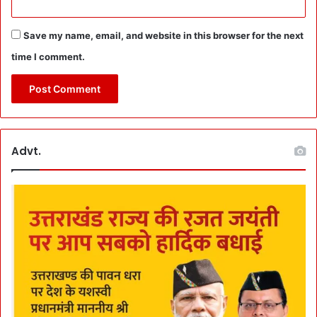
र
E
x
Save my name, email, and website in this browser for the next
e
time I comment.
r
c
i
s
e
क
Advt.
रें
’