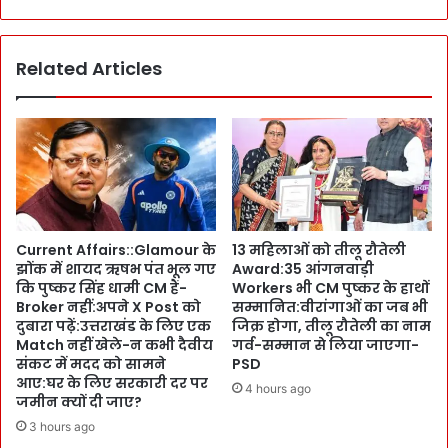
स
,
र
`
का
आ
र
Related Articles
यु
के
ष
वि
को
त्ती
लो
य
क
प्र
प्रि
बं
य
ध
ब
न
ना
Current Affairs::Glamour के
13 महिलाओं को तीलू रौतेली
के
एँ
झोंक में शायद ऋषभ पंत भूल गए
Award:35 आंगनवाड़ी
क
-
कि पुष्कर सिंह धामी CM हैं-
Workers भी CM पुष्कर के हाथों
सी
शो
Broker नहीं:अपने X Post को
सम्मानित:वीरांगाओं का जब भी
दे
ध
दुबारा पढ़ें:उत्तराखंड के लिए एक
जिक्र होगा, तीलू रौतेली का नाम
प
व
Match नहीं खेले-न कभी दैवीय
गर्व-सम्मान से लिया जाएगा-
ढ़े
अ
संकट में मदद को सामने
PSD
:
आए:घर के लिए सरकारी दर पर
नु
4 hours ago
जमीन क्यों दी जाए?
क
सं
हा
धा
3 hours ago
,
न