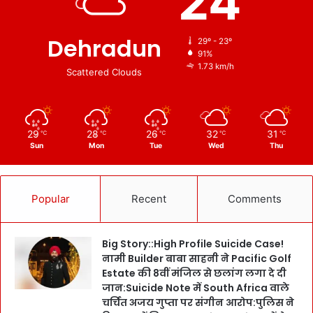
24
Dehradun
29º - 23º
91%
1.73 km/h
Scattered Clouds
29
28
26
32
31
℃
℃
℃
℃
℃
Sun
Mon
Tue
Wed
Thu
Popular
Recent
Comments
Big Story::High Profile Suicide Case!
नामी Builder बाबा साहनी ने Pacific Golf
Estate की 8वीं मंजिल से छलांग लगा दे दी
जान:Suicide Note में South Africa वाले
चर्चित अजय गुप्ता पर संगीन आरोप:पुलिस ने