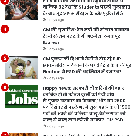
Freshers को GE विवि की खूबियों से कराया
वाकिफ:32 देशों के Students पहली मुलाक़ात
के बावजूद आपस में खुल के स्नेहपूर्वक मिले
2 days ago
CM की गुजारिश-रेल मंत्री की सौगात:बनबसा
रेलवे स्टेशन पर रुकेगी अछनेरा-टनकपुर
Express
2 days ago
CM पुष्कर की दिशा में तेजी से दौड़ रहे BJP
MPs-मंत्रियों-दिग्गजों के पग:बिहार के बांकीपुर
Election से PSD की अहमियत में इजाफा!
2 days ago
Happy News::सरकारी नौकरियों की बहार!
काबिल हों तो फौरन कुर्सी की पेटी बांध
लें:पुष्कर सरकार का फैसला,`और नए 2500
पद दिसंबर से पहले भरने शुरू’:पहले के भी 1500
पदों को भरने की प्रक्रिया चालू:बेरोजगारी को
जल्द से जल्द कम करेगी सरकार-CM PSD
2 days ago