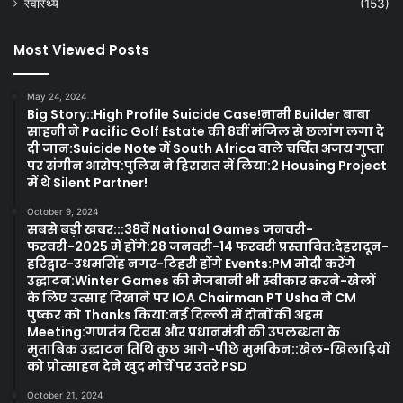
स्वास्थ्य
(153)
Most Viewed Posts
May 24, 2024
Big Story::High Profile Suicide Case!नामी Builder बाबा
साहनी ने Pacific Golf Estate की 8वीं मंजिल से छलांग लगा दे
दी जान:Suicide Note में South Africa वाले चर्चित अजय गुप्ता
पर संगीन आरोप:पुलिस ने हिरासत में लिया:2 Housing Project
में थे Silent Partner!
October 9, 2024
सबसे बड़ी खबर:::38वें National Games जनवरी-
फरवरी-2025 में होंगे:28 जनवरी-14 फरवरी प्रस्तावित:देहरादून-
हरिद्वार-उधमसिंह नगर-टिहरी होंगे Events:PM मोदी करेंगे
उद्घाटन:Winter Games की मेजबानी भी स्वीकार करने-खेलों
के लिए उत्साह दिखाने पर IOA Chairman PT Usha ने CM
पुष्कर को Thanks किया:नई दिल्ली में दोनों की अहम
Meeting:गणतंत्र दिवस और प्रधानमंत्री की उपलब्धता के
मुताबिक उद्घाटन तिथि कुछ आगे-पीछे मुमकिन::खेल-खिलाड़ियों
को प्रोत्साहन देने खुद मोर्चे पर उतरे PSD
October 21, 2024