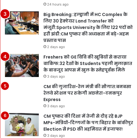
24 hours ago
Big Breaking::हल्द्वानी में HC Complex के
लिए 30 हेक्टेयर Land Transfer को
मंजूरी:Sports University के लिए 122 पदों को
हरी झंडी:CM पुष्कर की अध्यक्षता में बड़े-अहम
प्रस्ताव पास
2 days ago
Freshers को GE विवि की खूबियों से कराया
वाकिफ:32 देशों के Students पहली मुलाक़ात
के बावजूद आपस में खुल के स्नेहपूर्वक मिले
3 days ago
CM की गुजारिश-रेल मंत्री की सौगात:बनबसा
रेलवे स्टेशन पर रुकेगी अछनेरा-टनकपुर
Express
3 days ago
CM पुष्कर की दिशा में तेजी से दौड़ रहे BJP
MPs-मंत्रियों-दिग्गजों के पग:बिहार के बांकीपुर
Election से PSD की अहमियत में इजाफा!
3 days ago