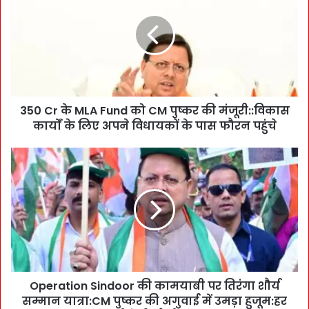
0
C
r
के
M
L
A
350 Cr के MLA Fund को CM पुष्कर की मंजूरी::विकास
F
कार्यों के लिए अपने विधायकों के पास फौरन पहुंचे
u
n
d
O
को
p
C
e
M
r
पु
a
ष्क
t
र
i
की
o
मं
n
जू
Operation Sindoor की कामयाबी पर तिरंगा शौर्य
S
री
सम्मान यात्रा:CM पुष्कर की अगुवाई में उमड़ा हुजूम:हर
i