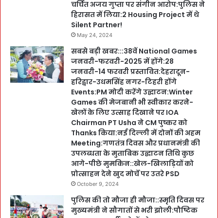
चर्चित अजय गुप्ता पर संगीन आरोप:पुलिस ने
हिरासत में लिया:2 Housing Project में थे
Silent Partner!
May 24, 2024
सबसे बड़ी खबर:::38वें National Games
जनवरी-फरवरी-2025 में होंगे:28
जनवरी-14 फरवरी प्रस्तावित:देहरादून-
हरिद्वार-उधमसिंह नगर-टिहरी होंगे
Events:PM मोदी करेंगे उद्घाटन:Winter
Games की मेजबानी भी स्वीकार करने-
खेलों के लिए उत्साह दिखाने पर IOA
Chairman PT Usha ने CM पुष्कर को
Thanks किया:नई दिल्ली में दोनों की अहम
Meeting:गणतंत्र दिवस और प्रधानमंत्री की
उपलब्धता के मुताबिक उद्घाटन तिथि कुछ
आगे-पीछे मुमकिन::खेल-खिलाड़ियों को
प्रोत्साहन देने खुद मोर्चे पर उतरे PSD
October 9, 2024
पुलिस की तो मौजा ही मौजा::स्मृति दिवस पर
मुख्यमंत्री ने सौगातों से भरी झोली:पौष्टिक