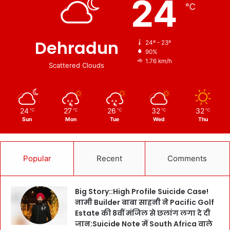
24
℃
Dehradun
24º - 23º
90%
1.76 km/h
Scattered Clouds
24
27
26
32
32
℃
℃
℃
℃
℃
Sun
Mon
Tue
Wed
Thu
Popular
Recent
Comments
Big Story::High Profile Suicide Case!
नामी Builder बाबा साहनी ने Pacific Golf
Estate की 8वीं मंजिल से छलांग लगा दे दी
जान:Suicide Note में South Africa वाले