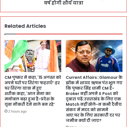
:
n
वर्ष होगी शौर्य यात्रा
:
d
वि
o
का
o
Related Articles
स
r
का
की
र्यों
का
के
म
लि
या
ए
बी
अ
प
प
र
ने
ति
CM पुष्कर ने कहा,`15 अगस्त को
Current Affairs::Glamour के
वि
रं
अपने घरों पर तिरंगा फहराएँ’:हर
झोंक में शायद ऋषभ पंत भूल गए
धा
गा
घर तिरंगा यात्रा में हुए
कि पुष्कर सिंह धामी CM हैं-
य
शौ
शरीक:कहा,`आज सेना का
Broker नहीं:अपने X Post को
कों
र्य
मनोबल बढ़ा हुआ है-प्रदेश के
दुबारा पढ़ें:उत्तराखंड के लिए एक
के
स
युवा नौकरी देने वाले बन रहे’
Match नहीं खेले-न कभी दैवीय
पा
संकट में मदद को सामने
म्मा
2 hours ago
आए:घर के लिए सरकारी दर पर
स
न
जमीन क्यों दी जाए?
फौ
या
र
त्रा