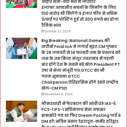
आहार भत्ता-वर्दी भत्ते में जोरदार
इजाफा:आवासीय भवनों के निर्माण के लिए
100 करोड़ भी मिलेंगे:9 हजार फीट से अधिक
ऊंचाई पर पोस्टिंग हुई तो 300 रूपये का होगा
दैनिक भत्ता
October 21, 2024
Big Breaking::National Games की
तारीखें Final:IoA ने लगाईं मुहर:CM पुष्कर
के 28 जनवरी से 14 फरवरी तक के प्रस्ताव को
जस के तस किया मंजूर:उत्तराखंड में पहली
बार होंगे देश के सबसे बड़े खेल:President PT
उषा ने भेजा मंजूरी पत्र:GTCC का भी
गठन:सुनयना GTCC
Chairperson:ऐतिहासिक होंगे 38वें राष्ट्रीय
खेल-CM PSD
November 6, 2024
नौकरशाही में फेरबदल की आंधी!39 IAS-5
PCS-1 IFS-1 सचिवालय सेवा अफसर
झकझोरे गए या फिर Dream Posting पाई:6
DM हटे:सविन बंसल देहरादून-कर्मेंद्र हरिद्वार