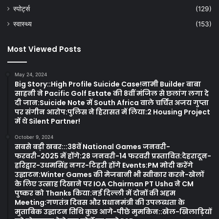
स्पोर्ट्स
(129)
स्वास्थ्य
(153)
Most Viewed Posts
May 24, 2024
Big Story::High Profile Suicide Case!नामी Builder बाबा
साहनी ने Pacific Golf Estate की 8वीं मंजिल से छलांग लगा दे
दी जान:Suicide Note में South Africa वाले चर्चित अजय गुप्ता
पर संगीन आरोप:पुलिस ने हिरासत में लिया:2 Housing Project
में थे Silent Partner!
October 9, 2024
सबसे बड़ी खबर:::38वें National Games जनवरी-
फरवरी-2025 में होंगे:28 जनवरी-14 फरवरी प्रस्तावित:देहरादून-
हरिद्वार-उधमसिंह नगर-टिहरी होंगे Events:PM मोदी करेंगे
उद्घाटन:Winter Games की मेजबानी भी स्वीकार करने-खेलों
के लिए उत्साह दिखाने पर IOA Chairman PT Usha ने CM
पुष्कर को Thanks किया:नई दिल्ली में दोनों की अहम
Meeting:गणतंत्र दिवस और प्रधानमंत्री की उपलब्धता के
मुताबिक उद्घाटन तिथि कुछ आगे-पीछे मुमकिन::खेल-खिलाड़ियों