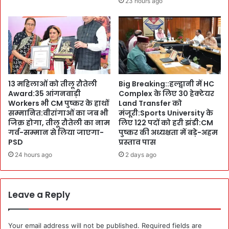
23 hours ago
न
:
प
C
हुं
M
चे
पु
ष्क
र
की
13 महिलाओं को तीलू रौतेली
Big Breaking::हल्द्वानी में HC
अ
Award:35 आंगनवाड़ी
Complex के लिए 30 हेक्टेयर
गु
Workers भी CM पुष्कर के हाथों
Land Transfer को
वा
सम्मानित:वीरांगाओं का जब भी
मंजूरी:Sports University के
ई
जिक्र होगा, तीलू रौतेली का नाम
लिए 122 पदों को हरी झंडी:CM
में
गर्व-सम्मान से लिया जाएगा-
पुष्कर की अध्यक्षता में बड़े-अहम
उ
PSD
प्रस्ताव पास
म
24 hours ago
2 days ago
ड़ा
हु
जू
Leave a Reply
म
:
ह
Your email address will not be published.
Required fields are
र