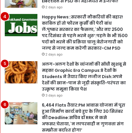
Election से PSD की अहमियत में इजाफा!
2 days ago
Happy News::सरकारी नौकरियों की बहार!
काबिल हों तो फौरन कुर्सी की पेटी बांध
लें:पुष्कर सरकार का फैसला,`और नए 2500
पद दिसंबर से पहले भरने शुरू’:पहले के भी 1500
पदों को भरने की प्रक्रिया चालू:बेरोजगारी को
जल्द से जल्द कम करेगी सरकार-CM PSD
2 days ago
अलग-अलग देशों के व्यंजनों की सोंधी खुशबू से
महका Graphic Era Campus:8 देशों के
Students ने तैयार किए लजीज Dish:अपने
देशों की खान-पान से जुड़ी संस्कृति-परंपरा का
उत्कृष्ट नमूना किया पेश
3 days ago
6,464 Flats तैयार:PM आवास योजना में पूरा
हुआ निर्माण कार्य:बचे हुए के लिए 30 सितंबर
की Deadline:सचिव डॉ RRK ने कसे
अफसर:चेताया,`न लापरवाही न गुणवत्ता संग
सम्झौता बर्दाश्त होगा’