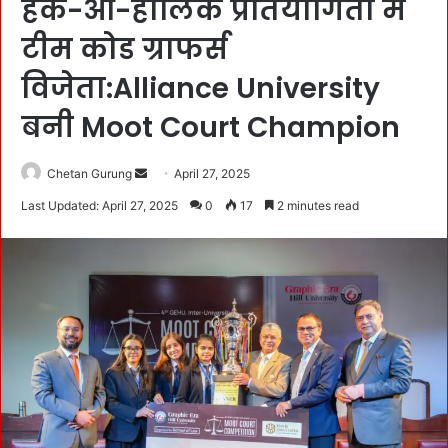
हैक-ओ-होलिक प्रतियोगिता में
टीम कोड ग्राफर्स
विजेता:Alliance University
बनी Moot Court Champion
Chetan Gurung
S
April 27, 2025
e
Last Updated: April 27, 2025
0
17
2 minutes read
n
d
a
n
e
m
a
i
l