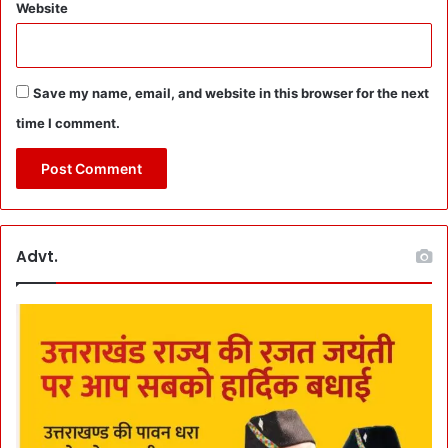
Website
दों
s
प
को
र
ही
ला
दें
Save my name, email, and website in this browser for the next
गू
’
’
time I comment.
Advt.