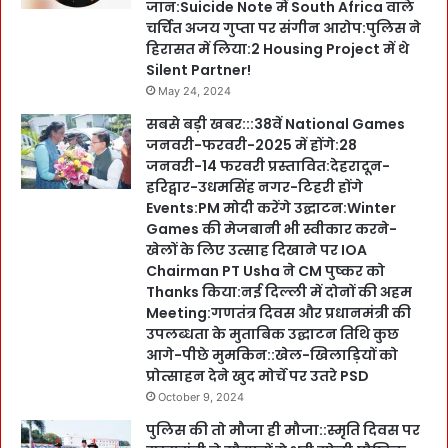
जान:Suicide Note में South Africa वाले
चर्चित अजय गुप्ता पर संगीन आरोप:पुलिस ने
हिरासत में लिया:2 Housing Project में थे
Silent Partner!
May 24, 2024
सबसे बड़ी खबर:::38वें National Games
जनवरी-फरवरी-2025 में होंगे:28
जनवरी-14 फरवरी प्रस्तावित:देहरादून-
हरिद्वार-उधमसिंह नगर-टिहरी होंगे
Events:PM मोदी करेंगे उद्घाटन:Winter
Games की मेजबानी भी स्वीकार करने-
खेलों के लिए उत्साह दिखाने पर IOA
Chairman PT Usha ने CM पुष्कर को
Thanks किया:नई दिल्ली में दोनों की अहम
Meeting:गणतंत्र दिवस और प्रधानमंत्री की
उपलब्धता के मुताबिक उद्घाटन तिथि कुछ
आगे-पीछे मुमकिन::खेल-खिलाड़ियों को
प्रोत्साहन देने खुद मोर्चे पर उतरे PSD
October 9, 2024
पुलिस की तो मौजा ही मौजा::स्मृति दिवस पर