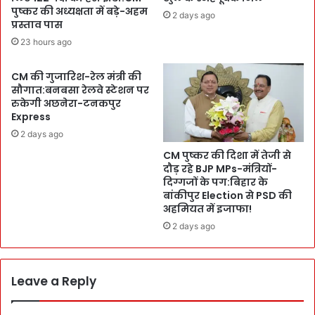
त
स्त
पुष्कर की अध्यक्षता में बड़े-अहम
2 days ago
द
प्रस्ताव पास
ए
र्थ
क
23 hours ago
-
द
नि
म
CM की गुजारिश-रेल मंत्री की
य
पु
सौगात:बनबसा रेलवे स्टेशन पर
त
ख्ता
रुकेगी अछनेरा-टनकपुर
वे
हों
Express
त
-
2 days ago
न
ती
-
CM पुष्कर की दिशा में तेजी से
र्थ
दौड़ रहे BJP MPs-मंत्रियों-
अं
या
दिग्गजों के पग:बिहार के
श
त्रि
बांकीपुर Election से PSD की
का
यों
अहमियत में इजाफा!
लि
से
2 days ago
क
अ
-
धि
व
क
र्क
व
Leave a Reply
चा
सू
र्ज
ली