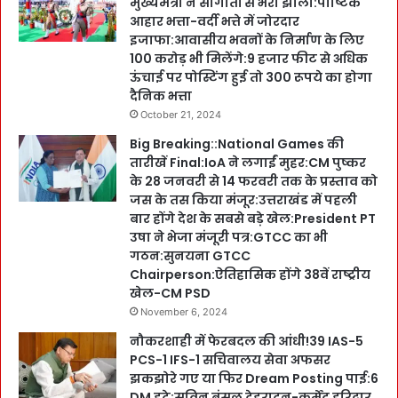
मुख्यमंत्री ने सौगातों से भरी झोली:पौष्टिक
आहार भत्ता-वर्दी भत्ते में जोरदार
इजाफा:आवासीय भवनों के निर्माण के लिए
100 करोड़ भी मिलेंगे:9 हजार फीट से अधिक
ऊंचाई पर पोस्टिंग हुई तो 300 रूपये का होगा
दैनिक भत्ता
October 21, 2024
Big Breaking::National Games की
तारीखें Final:IoA ने लगाईं मुहर:CM पुष्कर
के 28 जनवरी से 14 फरवरी तक के प्रस्ताव को
जस के तस किया मंजूर:उत्तराखंड में पहली
बार होंगे देश के सबसे बड़े खेल:President PT
उषा ने भेजा मंजूरी पत्र:GTCC का भी
गठन:सुनयना GTCC
Chairperson:ऐतिहासिक होंगे 38वें राष्ट्रीय
खेल-CM PSD
November 6, 2024
नौकरशाही में फेरबदल की आंधी!39 IAS-5
PCS-1 IFS-1 सचिवालय सेवा अफसर
झकझोरे गए या फिर Dream Posting पाई:6
DM हटे:सविन बंसल देहरादून-कर्मेंद्र हरिद्वार