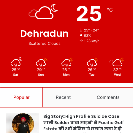
25
℃
Dehradun
25º - 24º
93%
1.28 km/h
Scattered Clouds
25
29
28
26
32
℃
℃
℃
℃
℃
Sat
Sun
Mon
Tue
Wed
Popular
Recent
Comments
Big Story::High Profile Suicide Case!
नामी Builder बाबा साहनी ने Pacific Golf
Estate की 8वीं मंजिल से छलांग लगा दे दी