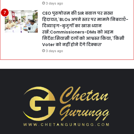
3 days ago
CEO पुरुषोत्तम की SIR बवाल पर सख्त
हिदायत,`BLOs अपने स्तर पर मामले निबटाएँ-
दिव्याङ्ग-बुजुर्गों का खास ध्यान
रखें:Commissioners-DMs को अहम
निर्देश:सियासी दलों को आश्वस्त किया,`किसी
Voter को नहीं होने देंगे दिक्कत’
3 days ago