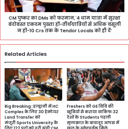
o
M
u
s
r
CM पुष्कर का DMs को फरमान,`4 धाम यात्रा में सुरक्षा
को
c
बंदोबस्त एकदम पुख्ता हों-तीर्थयात्रियों से अधिक वसूली
फ
e
र
न हों-10 Crs तक के Tendor Locals को ही दें’
-
मा
सं
न
वि
,
दा
Related Articles
`
-
4
D
धा
a
म
i
या
l
त्रा
y
में
W
सु
a
र
Big Breaking::हल्द्वानी में HC
Freshers को GE विवि की
g
क्षा
Complex के लिए 30 हेक्टेयर
खूबियों से कराया वाकिफ:32
e
बं
Land Transfer को
देशों के Students पहली
s
दो
मंजूरी:Sports University के
मुलाक़ात के बावजूद आपस में
-
ब
लिए 122 पदों को हरी झंडी:CM
खुल के स्नेहपूर्वक मिले