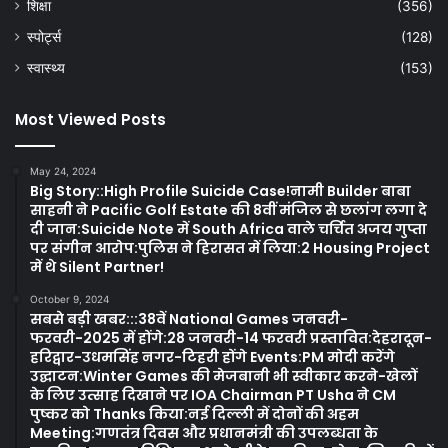
शिक्षा
(356)
स्पोर्ट्स
(128)
स्वास्थ्य
(153)
Most Viewed Posts
May 24, 2024
Big Story::High Profile Suicide Case!नामी Builder बाबा
साहनी ने Pacific Golf Estate की 8वीं मंजिल से छलांग लगा दे
दी जान:Suicide Note में South Africa वाले चर्चित अजय गुप्ता
पर संगीन आरोप:पुलिस ने हिरासत में लिया:2 Housing Project
में थे Silent Partner!
October 9, 2024
सबसे बड़ी खबर:::38वें National Games जनवरी-
फरवरी-2025 में होंगे:28 जनवरी-14 फरवरी प्रस्तावित:देहरादून-
हरिद्वार-उधमसिंह नगर-टिहरी होंगे Events:PM मोदी करेंगे
उद्घाटन:Winter Games की मेजबानी भी स्वीकार करने-खेलों
के लिए उत्साह दिखाने पर IOA Chairman PT Usha ने CM
पुष्कर को Thanks किया:नई दिल्ली में दोनों की अहम
Meeting:गणतंत्र दिवस और प्रधानमंत्री की उपलब्धता के