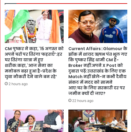
र
की
का
P
र
o
:
l
:
i
जो
c
र
e
दा
CM पुष्कर ने कहा,`15 अगस्त को
Current Affairs::Glamour के
C
र
अपने घरों पर तिरंगा फहराएँ’:हर
झोंक में शायद ऋषभ पंत भूल गए
h
-
घर तिरंगा यात्रा में हुए
कि पुष्कर सिंह धामी CM हैं-
i
ध
शरीक:कहा,`आज सेना का
Broker नहीं:अपने X Post को
e
मा
मनोबल बढ़ा हुआ है-प्रदेश के
दुबारा पढ़ें:उत्तराखंड के लिए एक
f
के
युवा नौकरी देने वाले बन रहे’
Match नहीं खेले-न कभी दैवीय
ब
दा
संकट में मदद को सामने
2 hours ago
नीं
आए:घर के लिए सरकारी दर पर
र
:
जमीन क्यों दी जाए?
-
C
का
22 hours ago
M
र
पु
ग
ष्क
र
र
!
ने
C