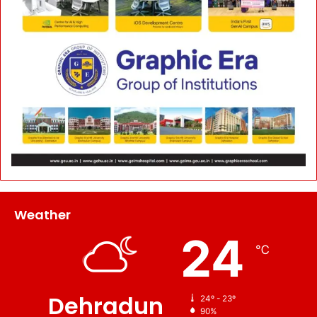
Weather
24
℃
Dehradun
24º - 23º
90%