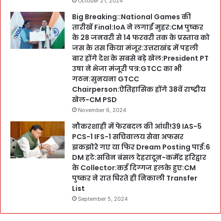
October 21, 2024
Big Breaking::National Games की
तारीखें Final:IoA ने लगाईं मुहर:CM पुष्कर
के 28 जनवरी से 14 फरवरी तक के प्रस्ताव को
जस के तस किया मंजूर:उत्तराखंड में पहली
बार होंगे देश के सबसे बड़े खेल:President PT
उषा ने भेजा मंजूरी पत्र:GTCC का भी
गठन:सुनयना GTCC
Chairperson:ऐतिहासिक होंगे 38वें राष्ट्रीय
खेल-CM PSD
November 6, 2024
नौकरशाही में फेरबदल की आंधी!39 IAS-5
PCS-1 IFS-1 सचिवालय सेवा अफसर
झकझोरे गए या फिर Dream Posting पाई:6
DM हटे:सविन बंसल देहरादून-कर्मेंद्र हरिद्वार
के Collector:कई दिग्गज हलके हुए:CM
पुष्कर ने रात घिरते ही निकाली Transfer
List
September 5, 2024