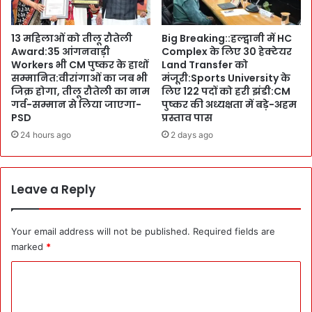
5
a
I
b
13 महिलाओं को तीलू रौतेली
Big Breaking::हल्द्वानी में HC
G
i
Award:35 आंगनवाड़ी
Complex के लिए 30 हेक्टेयर
स
n
Workers भी CM पुष्कर के हाथों
Land Transfer को
मे
e
सम्मानित:वीरांगाओं का जब भी
मंजूरी:Sports University के
त
t
जिक्र होगा, तीलू रौतेली का नाम
लिए 122 पदों को हरी झंडी:CM
1
फे
गर्व-सम्मान से लिया जाएगा-
पुष्कर की अध्यक्षता में बड़े-अहम
0
र
PSD
प्रस्ताव पास
पु
ब
24 hours ago
2 days ago
लि
द
स
ल
अ
के
फ
Leave a Reply
क
स
या
रों
सों
को
के
Your email address will not be published.
Required fields are
सौं
मा
marked
*
पी
हौ
C
न
ल
ई
में
o
ज़ि
ज