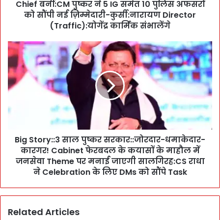
Chief बनीं:CM पुष्कर ने 5 IG समेत 10 पुलिस अफसरों
g
:
को सौंपी नई ज़िम्मेदारी-कुर्सी:नारायण Director
:
(Traffic):योगेंद्र कार्मिक संभालेंगे
I
P
B
S
i
T
g
r
S
a
t
n
o
s
r
f
y
e
:
r
Big Story::3 साल पुष्कर सरकार::जोरदार-धमाकेदार-
:
:
कारगर! Cabinet फेरबदल के कयासों के माहौल में
3
:
सा
जनसेवा Theme पर मनाई जाएगी सालगिरह:CS राधा
रि
ल
ने Celebration के लिए DMs को सौंपे Task
द्धि
पु
म
ष्क
कु
र
मा
Related Articles
स
यूं