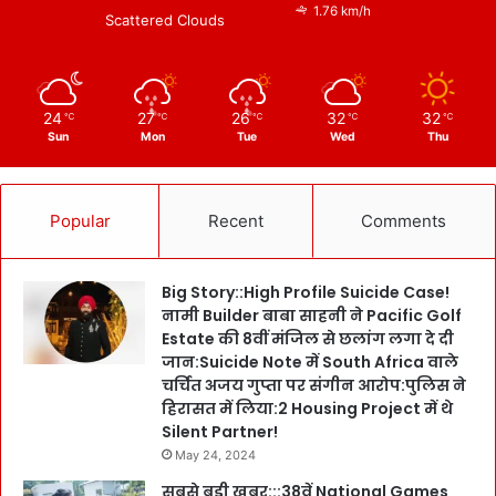
1.76 km/h
Scattered Clouds
24
27
26
32
32
℃
℃
℃
℃
℃
Sun
Mon
Tue
Wed
Thu
Popular
Recent
Comments
Big Story::High Profile Suicide Case!
नामी Builder बाबा साहनी ने Pacific Golf
Estate की 8वीं मंजिल से छलांग लगा दे दी
जान:Suicide Note में South Africa वाले
चर्चित अजय गुप्ता पर संगीन आरोप:पुलिस ने
हिरासत में लिया:2 Housing Project में थे
Silent Partner!
May 24, 2024
सबसे बड़ी खबर:::38वें National Games