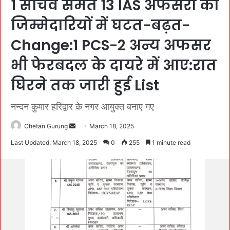
1 सचिव समेत 13 IAS अफसरों की
जिम्मेदारियों में घटत-बढ़त-
Change:1 PCS-2 अन्य अफसर
भी फेरबदल के दायरे में आए:रात
घिरने तक जारी हुई List
नन्दन कुमार हरिद्वार के नगर आयुक्त बनाए गए
Chetan Gurung
S
March 18, 2025
e
Last Updated: March 18, 2025
0
255
1 minute read
n
d
a
n
e
m
a