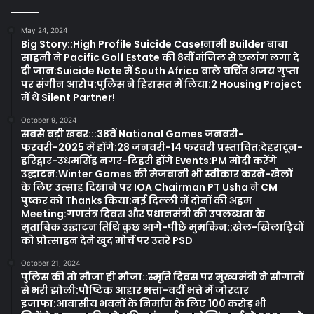
May 24, 2024
Big Story::High Profile Suicide Case!नामी Builder बाबा
साहनी ने Pacific Golf Estate की 8वीं मंजिल से छलांग लगा दे
दी जान:Suicide Note में South Africa वाले चर्चित अजय गुप्ता
पर संगीन आरोप:पुलिस ने हिरासत में लिया:2 Housing Project
में थे Silent Partner!
October 9, 2024
सबसे बड़ी खबर:::38वें National Games जनवरी-
फरवरी-2025 में होंगे:28 जनवरी-14 फरवरी प्रस्तावित:देहरादून-
हरिद्वार-उधमसिंह नगर-टिहरी होंगे Events:PM मोदी करेंगे
उद्घाटन:Winter Games की मेजबानी भी स्वीकार करने-खेलों
के लिए उत्साह दिखाने पर IOA Chairman PT Usha ने CM
पुष्कर को Thanks किया:नई दिल्ली में दोनों की अहम
Meeting:गणतंत्र दिवस और प्रधानमंत्री की उपलब्धता के
मुताबिक उद्घाटन तिथि कुछ आगे-पीछे मुमकिन::खेल-खिलाड़ियों
को प्रोत्साहन देने खुद मोर्चे पर उतरे PSD
October 21, 2024
पुलिस की तो मौजा ही मौजा::स्मृति दिवस पर मुख्यमंत्री ने सौगातों
से भरी झोली:पौष्टिक आहार भत्ता-वर्दी भत्ते में जोरदार
इजाफा:आवासीय भवनों के निर्माण के लिए 100 करोड़ भी