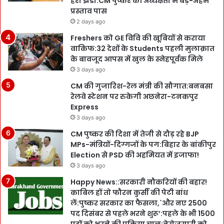
हरी झंडी:CM पुष्कर की अध्यक्षता में बड़े-अहम
प्रस्ताव पास
2 days ago
Freshers को GE विवि की खूबियों से कराया
वाकिफ:32 देशों के Students पहली मुलाक़ात
के बावजूद आपस में खुल के स्नेहपूर्वक मिले
3 days ago
CM की गुजारिश-रेल मंत्री की सौगात:बनबसा
रेलवे स्टेशन पर रुकेगी अछनेरा-टनकपुर
Express
3 days ago
CM पुष्कर की दिशा में तेजी से दौड़ रहे BJP
MPs-मंत्रियों-दिग्गजों के पग:बिहार के बांकीपुर
Election से PSD की अहमियत में इजाफा!
3 days ago
Happy News::सरकारी नौकरियों की बहार!
काबिल हों तो फौरन कुर्सी की पेटी बांध
लें:पुष्कर सरकार का फैसला,`और नए 2500
पद दिसंबर से पहले भरने शुरू’:पहले के भी 1500