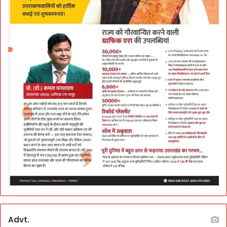
s
को
सौं
पे
T
a
s
k
Advt.