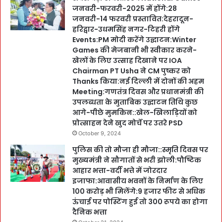
जनवरी-फरवरी-2025 में होंगे:28
जनवरी-14 फरवरी प्रस्तावित:देहरादून-
हरिद्वार-उधमसिंह नगर-टिहरी होंगे
Events:PM मोदी करेंगे उद्घाटन:Winter
Games की मेजबानी भी स्वीकार करने-
खेलों के लिए उत्साह दिखाने पर IOA
Chairman PT Usha ने CM पुष्कर को
Thanks किया:नई दिल्ली में दोनों की अहम
Meeting:गणतंत्र दिवस और प्रधानमंत्री की
उपलब्धता के मुताबिक उद्घाटन तिथि कुछ
आगे-पीछे मुमकिन::खेल-खिलाड़ियों को
प्रोत्साहन देने खुद मोर्चे पर उतरे PSD
October 9, 2024
पुलिस की तो मौजा ही मौजा::स्मृति दिवस पर
मुख्यमंत्री ने सौगातों से भरी झोली:पौष्टिक
आहार भत्ता-वर्दी भत्ते में जोरदार
इजाफा:आवासीय भवनों के निर्माण के लिए
100 करोड़ भी मिलेंगे:9 हजार फीट से अधिक
ऊंचाई पर पोस्टिंग हुई तो 300 रूपये का होगा
दैनिक भत्ता