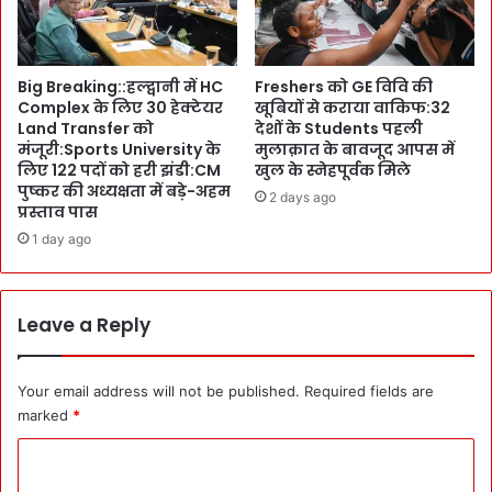
-
के
M
ई
P
ला
Big Breaking::हल्द्वानी में HC
Freshers को GE विवि की
s
ज
Complex के लिए 30 हेक्टेयर
खूबियों से कराया वाकिफ:32
-
-
Land Transfer को
देशों के Students पहली
M
S
मंजूरी:Sports University के
मुलाक़ात के बावजूद आपस में
i
t
लिए 122 पदों को हरी झंडी:CM
खुल के स्नेहपूर्वक मिले
n
u
पुष्कर की अध्यक्षता में बड़े-अहम
2 days ago
i
d
प्रस्ताव पास
s
e
1 day ago
t
n
e
t
r
s
s
Leave a Reply
फी
भी
स
उ
प
त
र
Your email address will not be published.
Required fields are
रें
फ
marked
*
गे
र्क
C
इं
न
त
हीं
o