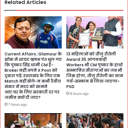
B
Related Articles
c
J
a
P
l
:
C
C
o
M
l
पु
l
ष्क
e
र
g
Current Affairs::Glamour के
13 महिलाओं को तीलू रौतेली
-
e
झोंक में शायद ऋषभ पंत भूल गए
Award:35 आंगनवाड़ी
यो
i
कि पुष्कर सिंह धामी CM हैं-
Workers भी CM पुष्कर के हाथों
गी
n
Broker नहीं:अपने X Post को
सम्मानित:वीरांगाओं का जब भी
को
P
दुबारा पढ़ें:उत्तराखंड के लिए एक
जिक्र होगा, तीलू रौतेली का नाम
भी
P
Match नहीं खेले-न कभी दैवीय
गर्व-सम्मान से लिया जाएगा-
झों
P
संकट में मदद को सामने
PSD
का
आए:घर के लिए सरकारी दर पर
M
8 hours ago
:
जमीन क्यों दी जाए?
o
E
d
7 hours ago
x
e
C
!
M
लो
s
गों