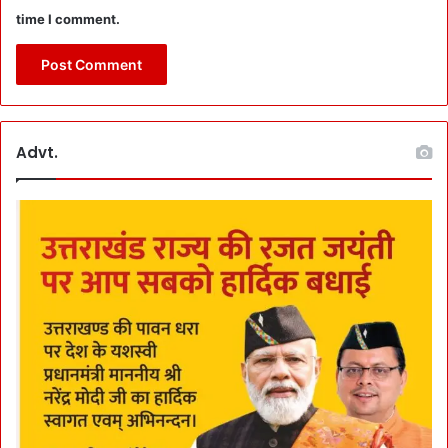
P
ब
time I comment.
S
ना
D
मौ
के
के
मा
को
थे
भु
ही
ना
स
Advt.
ने
जे
में
गी
जु
टी
:
B
J
P
ने
खि
सि
या
ह
ट
क