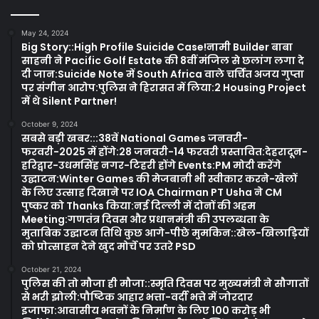
May 24, 2024
Big Story::High Profile Suicide Case!नामी Builder बाबा
साहनी ने Pacific Golf Estate की 8वीं मंजिल से छलांग लगा दे
दी जान:Suicide Note में South Africa वाले चर्चित अजय गुप्ता
पर संगीन आरोप:पुलिस ने हिरासत में लिया:2 Housing Project
में थे Silent Partner!
October 9, 2024
सबसे बड़ी खबर:::38वें National Games जनवरी-
फरवरी-2025 में होंगे:28 जनवरी-14 फरवरी प्रस्तावित:देहरादून-
हरिद्वार-उधमसिंह नगर-टिहरी होंगे Events:PM मोदी करेंगे
उद्घाटन:Winter Games की मेजबानी भी स्वीकार करने-खेलों
के लिए उत्साह दिखाने पर IOA Chairman PT Usha ने CM
पुष्कर को Thanks किया:नई दिल्ली में दोनों की अहम
Meeting:गणतंत्र दिवस और प्रधानमंत्री की उपलब्धता के
मुताबिक उद्घाटन तिथि कुछ आगे-पीछे मुमकिन::खेल-खिलाड़ियों
को प्रोत्साहन देने खुद मोर्चे पर उतरे PSD
October 21, 2024
पुलिस की तो मौजा ही मौजा::स्मृति दिवस पर मुख्यमंत्री ने सौगातों
से भरी झोली:पौष्टिक आहार भत्ता-वर्दी भत्ते में जोरदार
इजाफा:आवासीय भवनों के निर्माण के लिए 100 करोड़ भी