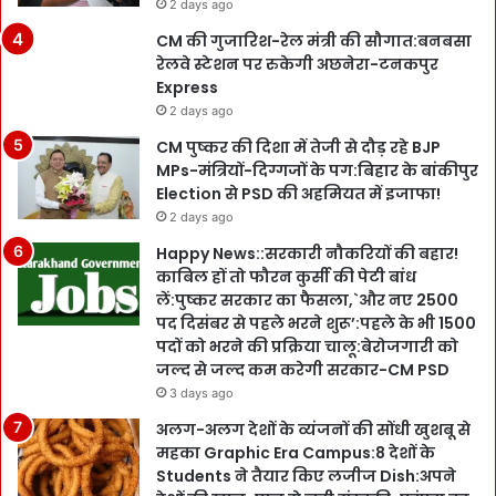
2 days ago
CM की गुजारिश-रेल मंत्री की सौगात:बनबसा
रेलवे स्टेशन पर रुकेगी अछनेरा-टनकपुर
Express
2 days ago
CM पुष्कर की दिशा में तेजी से दौड़ रहे BJP
MPs-मंत्रियों-दिग्गजों के पग:बिहार के बांकीपुर
Election से PSD की अहमियत में इजाफा!
2 days ago
Happy News::सरकारी नौकरियों की बहार!
काबिल हों तो फौरन कुर्सी की पेटी बांध
लें:पुष्कर सरकार का फैसला,`और नए 2500
पद दिसंबर से पहले भरने शुरू’:पहले के भी 1500
पदों को भरने की प्रक्रिया चालू:बेरोजगारी को
जल्द से जल्द कम करेगी सरकार-CM PSD
3 days ago
अलग-अलग देशों के व्यंजनों की सोंधी खुशबू से
महका Graphic Era Campus:8 देशों के
Students ने तैयार किए लजीज Dish:अपने