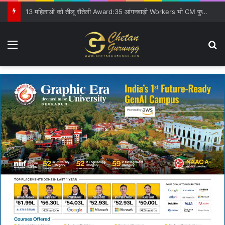
13 महिलाओं को तीलू रौतेली Award:35 आंगनवाड़ी Workers भी CM पुष्कर के हाथों सम्मानित:वीरांगाओं का जब भी जिक्र होगा, तीलू रौतेली का नाम गर्व-सम्मान से लिया जाएगा-PSD
Menu
S