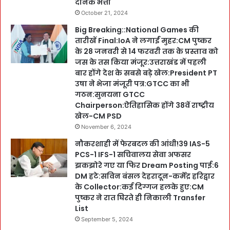
दैनिक भत्ता
October 21, 2024
Big Breaking::National Games की
तारीखें Final:IoA ने लगाईं मुहर:CM पुष्कर
के 28 जनवरी से 14 फरवरी तक के प्रस्ताव को
जस के तस किया मंजूर:उत्तराखंड में पहली
बार होंगे देश के सबसे बड़े खेल:President PT
उषा ने भेजा मंजूरी पत्र:GTCC का भी
गठन:सुनयना GTCC
Chairperson:ऐतिहासिक होंगे 38वें राष्ट्रीय
खेल-CM PSD
November 6, 2024
नौकरशाही में फेरबदल की आंधी!39 IAS-5
PCS-1 IFS-1 सचिवालय सेवा अफसर
झकझोरे गए या फिर Dream Posting पाई:6
DM हटे:सविन बंसल देहरादून-कर्मेंद्र हरिद्वार
के Collector:कई दिग्गज हलके हुए:CM
पुष्कर ने रात घिरते ही निकाली Transfer
List
September 5, 2024