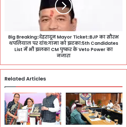
B
P
r
C
e
a
a
n
k
d
i
i
Big Breaking::देहरादून Mayor Ticket::BJP का सौरभ
n
d
थपलियाल पर दांव:गामा को झटका:5th Candidates
g
a
:
List में भी झलका CM पुष्कर के Veto Power का
t
:
नजारा
e
दे
s
ह
का
रा
ऐ
Related Articles
दू
ला
न
न
M
:
a
दे
y
ह
o
रा
r
दू
T
न
i