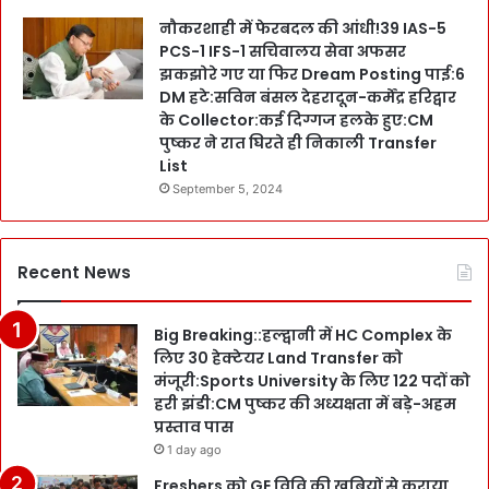
नौकरशाही में फेरबदल की आंधी!39 IAS-5
PCS-1 IFS-1 सचिवालय सेवा अफसर
झकझोरे गए या फिर Dream Posting पाई:6
DM हटे:सविन बंसल देहरादून-कर्मेंद्र हरिद्वार
के Collector:कई दिग्गज हलके हुए:CM
पुष्कर ने रात घिरते ही निकाली Transfer
List
September 5, 2024
Recent News
Big Breaking::हल्द्वानी में HC Complex के
लिए 30 हेक्टेयर Land Transfer को
मंजूरी:Sports University के लिए 122 पदों को
हरी झंडी:CM पुष्कर की अध्यक्षता में बड़े-अहम
प्रस्ताव पास
1 day ago
Freshers को GE विवि की खूबियों से कराया