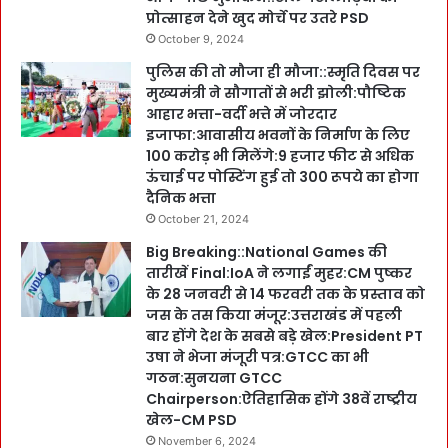
प्रोत्साहन देने खुद मोर्चे पर उतरे PSD
October 9, 2024
पुलिस की तो मौजा ही मौजा::स्मृति दिवस पर
मुख्यमंत्री ने सौगातों से भरी झोली:पौष्टिक
आहार भत्ता-वर्दी भत्ते में जोरदार
इजाफा:आवासीय भवनों के निर्माण के लिए
100 करोड़ भी मिलेंगे:9 हजार फीट से अधिक
ऊंचाई पर पोस्टिंग हुई तो 300 रूपये का होगा
दैनिक भत्ता
October 21, 2024
Big Breaking::National Games की
तारीखें Final:IoA ने लगाईं मुहर:CM पुष्कर
के 28 जनवरी से 14 फरवरी तक के प्रस्ताव को
जस के तस किया मंजूर:उत्तराखंड में पहली
बार होंगे देश के सबसे बड़े खेल:President PT
उषा ने भेजा मंजूरी पत्र:GTCC का भी
गठन:सुनयना GTCC
Chairperson:ऐतिहासिक होंगे 38वें राष्ट्रीय
खेल-CM PSD
November 6, 2024