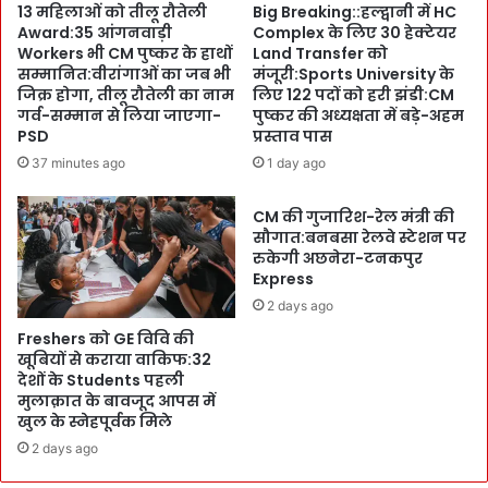
13 महिलाओं को तीलू रौतेली
Big Breaking::हल्द्वानी में HC
न
c
Award:35 आंगनवाड़ी
Complex के लिए 30 हेक्टेयर
ग
k
Workers भी CM पुष्कर के हाथों
Land Transfer को
र
e
सम्मानित:वीरांगाओं का जब भी
मंजूरी:Sports University के
नि
t
जिक्र होगा, तीलू रौतेली का नाम
लिए 122 पदों को हरी झंडी:CM
ग
:
गर्व-सम्मान से लिया जाएगा-
पुष्कर की अध्यक्षता में बड़े-अहम
म
:
PSD
प्रस्ताव पास
के
B
37 minutes ago
1 day ago
लि
J
ए
P
CM की गुजारिश-रेल मंत्री की
औ
का
सौगात:बनबसा रेलवे स्टेशन पर
र
सौ
रुकेगी अछनेरा-टनकपुर
सि
र
Express
र
भ
2 days ago
ख
थ
पा
Freshers को GE विवि की
प
ई
खूबियों से कराया वाकिफ:32
लि
देशों के Students पहली
:
या
मुलाक़ात के बावजूद आपस में
गा
ल
खुल के स्नेहपूर्वक मिले
मा
प
की
2 days ago
र
दा
दां