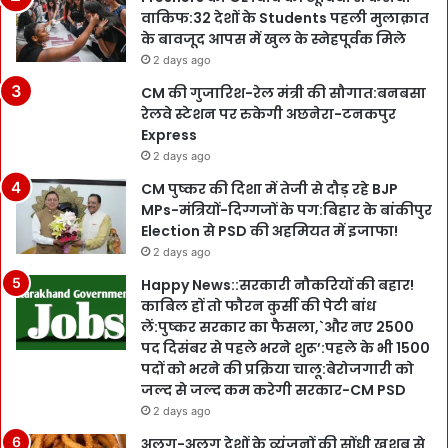
वाकिफ:32 देशों के Students पहली मुलाक़ात
के बावजूद आपस में खुल के स्नेहपूर्वक मिले
2 days ago
CM की गुजारिश-रेल मंत्री की सौगात:बनबसा
रेलवे स्टेशन पर रुकेगी अछनेरा-टनकपुर
Express
2 days ago
CM पुष्कर की दिशा में तेजी से दौड़ रहे BJP
MPs-मंत्रियों-दिग्गजों के पग:बिहार के बांकीपुर
Election से PSD की अहमियत में इजाफा!
2 days ago
Happy News::सरकारी नौकरियों की बहार!
काबिल हों तो फौरन कुर्सी की पेटी बांध
लें:पुष्कर सरकार का फैसला,`और नए 2500
पद दिसंबर से पहले भरने शुरू’:पहले के भी 1500
पदों को भरने की प्रक्रिया चालू:बेरोजगारी को
जल्द से जल्द कम करेगी सरकार-CM PSD
2 days ago
अलग-अलग देशों के व्यंजनों की सोंधी खुशबू से