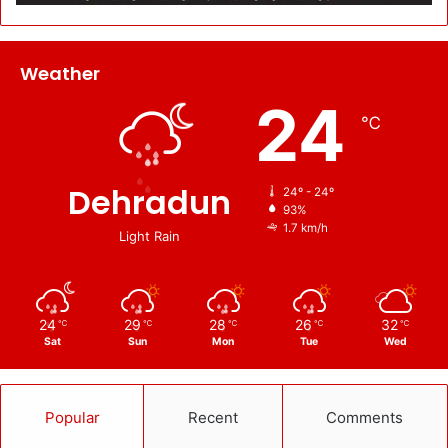
Weather
24
℃
Dehradun
24º - 24º
93%
1.7 km/h
Light Rain
24
29
28
26
32
℃
℃
℃
℃
℃
Sat
Sun
Mon
Tue
Wed
Popular
Recent
Comments