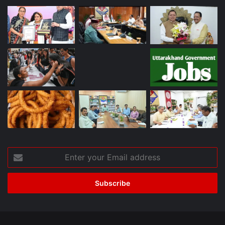
Enter
your
Email
address