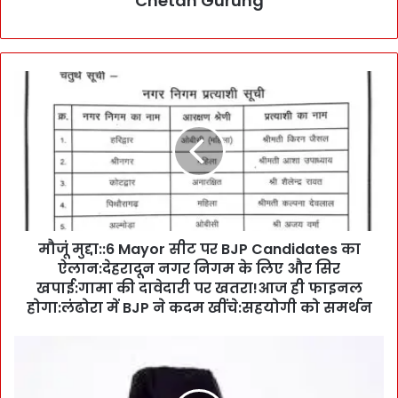
Chetan Gurung
मौ
जूं
मु
द्दा
:
:
6
M
a
मौजूं मुद्दा::6 Mayor सीट पर BJP Candidates का
y
ऐलान:देहरादून नगर निगम के लिए और सिर
o
r
खपाई:गामा की दावेदारी पर खतरा!आज ही फाइनल
सी
होगा:लंढोरा में BJP ने कदम खींचे:सहयोगी को समर्थन
ट
प
B
र
i
B
g
J