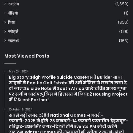
राष्ट्रीय
(1,659)
वीडियो
(1)
शिक्षा
(356)
स्पोर्ट्स
(128)
स्वास्थ्य
(153)
Most Viewed Posts
May 24, 2024
Big Story::High Profile Suicide Case!नामी Builder बाबा
साहनी ने Pacific Golf Estate की 8वीं मंजिल से छलांग लगा दे
दी जान:Suicide Note में South Africa वाले चर्चित अजय गुप्ता
पर संगीन आरोप:पुलिस ने हिरासत में लिया:2 Housing Project
में थे Silent Partner!
October 9, 2024
सबसे बड़ी खबर:::38वें National Games जनवरी-
फरवरी-2025 में होंगे:28 जनवरी-14 फरवरी प्रस्तावित:देहरादून-
हरिद्वार-उधमसिंह नगर-टिहरी होंगे Events:PM मोदी करेंगे
उद्घाटन:Winter Games की मेजबानी भी स्वीकार करने-खेलों