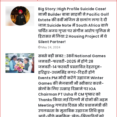
Big Story::High Profile Suicide Case!
नामी Builder बाबा साहनी ने Pacific Golf
Estate की 8वीं मंजिल से छलांग लगा दे दी
जान:Suicide Note में South Africa वाले
चर्चित अजय गुप्ता पर संगीन आरोप:पुलिस ने
हिरासत में लिया:2 Housing Project में थे
Silent Partner!
May 24, 2024
सबसे बड़ी खबर:::38वें National Games
जनवरी-फरवरी-2025 में होंगे:28
जनवरी-14 फरवरी प्रस्तावित:देहरादून-
हरिद्वार-उधमसिंह नगर-टिहरी होंगे
Events:PM मोदी करेंगे उद्घाटन:Winter
Games की मेजबानी भी स्वीकार करने-
खेलों के लिए उत्साह दिखाने पर IOA
Chairman PT Usha ने CM पुष्कर को
Thanks किया:नई दिल्ली में दोनों की अहम
Meeting:गणतंत्र दिवस और प्रधानमंत्री की
उपलब्धता के मुताबिक उद्घाटन तिथि कुछ
आगे-पीछे मुमकिन::खेल-खिलाड़ियों को