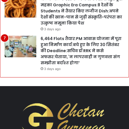
महका Graphic Era Campus:8 देशों के
Students ने तैयार किए लजीज Dish:अपने
देशों की खान-पान से जुड़ी संस्कृति-परंपरा का
उत्कृष्ट नमूना किया पेश
3 days ago
6,464 Flats तैयार:PM आवास योजना में पूरा
हुआ निर्माण कार्य:बचे हुए के लिए 30 सितंबर
की Deadline:सचिव डॉ RRK ने कसे
अफसर:चेताया,`न लापरवाही न गुणवत्ता संग
सम्झौता बर्दाश्त होगा’
3 days ago