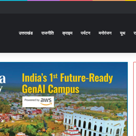
ों से कराया वाकिफ:32 देशों के Students पहली मुलाक़ात के बावजूद आपस में खुल के स्नेहपूर
उत्तराखंड
राजनीति
क्राइम
पर्यटन
मनोरंजन
यूथ
र