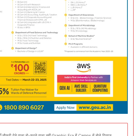
नौकरी देने वाला हो-करने वाला नहीं:Graphic Era में Camps में बोले दिग्गज