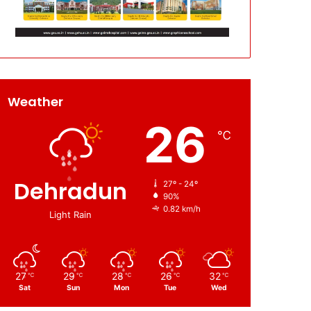
Weather
26
℃
Dehradun
27º - 24º
90%
0.82 km/h
Light Rain
27
29
28
26
32
℃
℃
℃
℃
℃
Sat
Sun
Mon
Tue
Wed