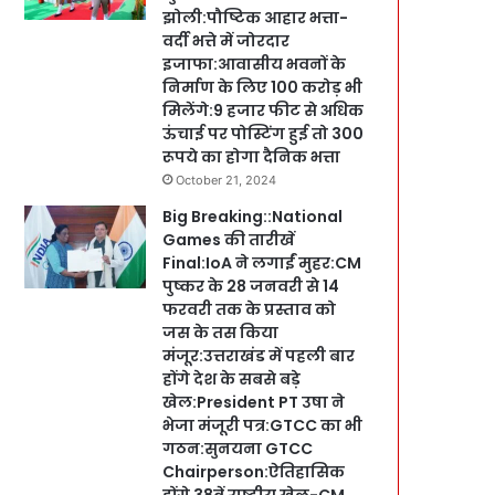
झोली:पौष्टिक आहार भत्ता-
वर्दी भत्ते में जोरदार
इजाफा:आवासीय भवनों के
निर्माण के लिए 100 करोड़ भी
मिलेंगे:9 हजार फीट से अधिक
ऊंचाई पर पोस्टिंग हुई तो 300
रूपये का होगा दैनिक भत्ता
October 21, 2024
Big Breaking::National
Games की तारीखें
Final:IoA ने लगाईं मुहर:CM
पुष्कर के 28 जनवरी से 14
फरवरी तक के प्रस्ताव को
जस के तस किया
मंजूर:उत्तराखंड में पहली बार
होंगे देश के सबसे बड़े
खेल:President PT उषा ने
भेजा मंजूरी पत्र:GTCC का भी
गठन:सुनयना GTCC
Chairperson:ऐतिहासिक
होंगे 38वें राष्ट्रीय खेल-CM