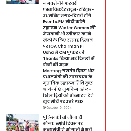
जनवरी-14 फरवरी
प्रस्तावित:देहरादून-हरिद्वार-
उधमसिंह नगर-टिहरी होंगे
Events:PM मोदी करेंगे
उद्घाटन:Winter Games की
मेजबानी भी स्वीकार करने-
खेलों के लिए उत्साह दिखाने
पर IOA Chairman PT
Usha ने CM पुष्कर को
Thanks किया:नई दिल्ली में
दोनों की अहम
Meeting:गणतंत्र दिवस और
प्रधानमंत्री की उपलब्धता के
मुताबिक उद्घाटन तिथि कुछ
आगे-पीछे मुमकिन::खेल-
खिलाड़ियों को प्रोत्साहन देने
खुद मोर्चे पर उतरे PSD
October 9, 2024
पुलिस की तो मौजा ही
मौजा::स्मृति दिवस पर
मुख्यमंत्री ने सौगातों से भरी