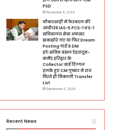
PSD
November 6, 2024
नौकरशाही में फेरबदल की
आंधी!39 IAS-5 PCS-1 IFS-1
सचिवालय सेवा अफसर
झकझोरे गए या फिर Dream
Posting पाई:6 DM
हटे:सविन बंसल देहरादून-
कर्मेंद्र हरिद्वार के
Collector:कई दिग्गज
हलके हुए:CM पुष्कर ने रात
घिरते ही निकाली Transfer
List
September 5, 2024
Recent News