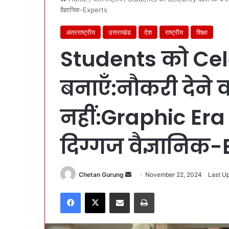
वैज्ञानिक-Experts
अंतरराष्ट्रीय
उत्तराखंड
देश
राष्ट्रीय
शिक्षा
Students को Cele
बनाएँ:नौकरी देने 
नहीं:Graphic Era 
दिग्गज वैज्ञानिक
Chetan Gurung
S
November 22, 2024
Last U
e
Facebook
X
Share via Email
Print
n
d
a