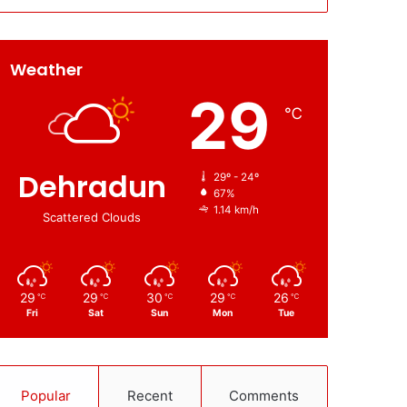
Weather
29
℃
Dehradun
29º - 24º
67%
1.14 km/h
Scattered Clouds
29
29
30
29
26
℃
℃
℃
℃
℃
Fri
Sat
Sun
Mon
Tue
Popular
Recent
Comments