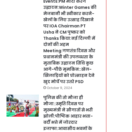
Events:PM मोदी करेंगे
उद्घाटन:Winter Games की
मेजबानी भी स्वीकार करने-
खेलों के लिए उत्साह दिखाने
पर IOA Chairman PT
Usha ने CM पुष्कर को
Thanks किया:नई दिल्ली में
दोनों की अहम
Meeting:गणतंत्र दिवस और
प्रधानमंत्री की उपलब्धता के
मुताबिक उद्घाटन तिथि कुछ
आगे-पीछे मुमकिन::खेल-
खिलाड़ियों को प्रोत्साहन देने
खुद मोर्चे पर उतरे PSD
October 9, 2024
पुलिस की तो मौजा ही
मौजा::स्मृति दिवस पर
मुख्यमंत्री ने सौगातों से भरी
झोली:पौष्टिक आहार भत्ता-
वर्दी भत्ते में जोरदार
इजाफा:आवासीय भवनों के