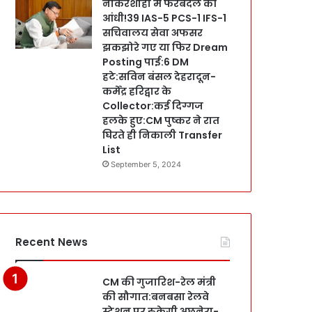
नौकरशाही में फेरबदल की
आंधी!39 IAS-5 PCS-1 IFS-1
सचिवालय सेवा अफसर
झकझोरे गए या फिर Dream
Posting पाई:6 DM
हटे:सविन बंसल देहरादून-
कर्मेंद्र हरिद्वार के
Collector:कई दिग्गज
हलके हुए:CM पुष्कर ने रात
घिरते ही निकाली Transfer
List
September 5, 2024
Recent News
CM की गुजारिश-रेल मंत्री
की सौगात:बनबसा रेलवे
स्टेशन पर रुकेगी अछनेरा-