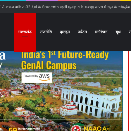
गात:बनबसा रेलवे स्टेशन पर रुकेगी अछनेरा-टनकपुर Express
उत्तराखंड
राजनीति
क्राइम
पर्यटन
मनोरंजन
यूथ
र