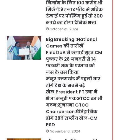
निर्माण के लिए 100 करोड़ भी
मिलेंगे:9 हजार फीट से अधिक
ऊंचाई पर पोस्टिंग हुई तो 300
रूपये का होगा दैनिक भत्ता
October 21, 2024
Big Breaking::National
Games की तारीखें
Final:IoA ने लगाईं मुहर:CM
पुष्कर के 28 जनवरी से 14
फरवरी तक के प्रस्ताव को
जस के तस किया
मंजूर:उत्तराखंड में पहली बार
होंगे देश के सबसे बड़े
खेल:President PT उषा ने
भेजा मंजूरी पत्र:GTCC का भी
गठन:सुनयना GTCC
Chairperson:ऐतिहासिक
होंगे 38वें राष्ट्रीय खेल-CM
PSD
November 6, 2024