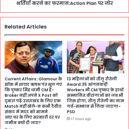
ने
ड
भर्तियाँ करने का फरमान:Action Plan पर जोर
C
के
M
इ
पु
ति
ष्क
Related Articles
हा
र
स
सं
में
ग
प
की
ह
मु
ली
ला
बा
का
र
त
C
Current Affairs::Glamour के
13 महिलाओं को तीलू रौतेली
:
M
झोंक में शायद ऋषभ पंत भूल गए
Award:35 आंगनवाड़ी
B
ने
कि पुष्कर सिंह धामी CM हैं-
Workers भी CM पुष्कर के हाथों
J
S
Broker नहीं:अपने X Post को
सम्मानित:वीरांगाओं का जब भी
P
e
दुबारा पढ़ें:उत्तराखंड के लिए एक
जिक्र होगा, तीलू रौतेली का नाम
प्र
n
Match नहीं खेले-न कभी दैवीय
गर्व-सम्मान से लिया जाएगा-
दे
i
संकट में मदद को सामने
PSD
श
आए:घर के लिए सरकारी दर पर
o
17 hours ago
अ
जमीन क्यों दी जाए?
r
ध्य
I