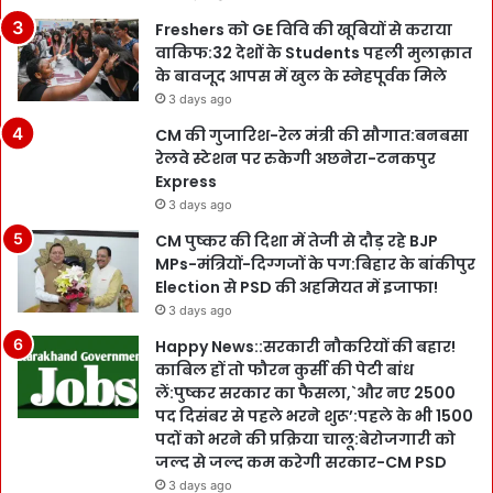
Freshers को GE विवि की खूबियों से कराया
वाकिफ:32 देशों के Students पहली मुलाक़ात
के बावजूद आपस में खुल के स्नेहपूर्वक मिले
3 days ago
CM की गुजारिश-रेल मंत्री की सौगात:बनबसा
रेलवे स्टेशन पर रुकेगी अछनेरा-टनकपुर
Express
3 days ago
CM पुष्कर की दिशा में तेजी से दौड़ रहे BJP
MPs-मंत्रियों-दिग्गजों के पग:बिहार के बांकीपुर
Election से PSD की अहमियत में इजाफा!
3 days ago
Happy News::सरकारी नौकरियों की बहार!
काबिल हों तो फौरन कुर्सी की पेटी बांध
लें:पुष्कर सरकार का फैसला,`और नए 2500
पद दिसंबर से पहले भरने शुरू’:पहले के भी 1500
पदों को भरने की प्रक्रिया चालू:बेरोजगारी को
जल्द से जल्द कम करेगी सरकार-CM PSD
3 days ago