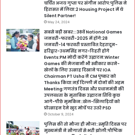
चर्चित अजय गुप्ता पर संगीन आरोप:पुलिस ने
हिरासत में लिया:2 Housing Project में थे
Silent Partner!
May 24, 2024
सबसे बड़ी खबर:::38वें National Games
जनवरी-फरवरी-2025 में होंगे:28
जनवरी-14 फरवरी प्रस्तावित:देहरादून-
हरिद्वार-उधमसिंह नगर-टिहरी होंगे
Events:PM मोदी करेंगे उद्घाटन:Winter
Games की मेजबानी भी स्वीकार करने-
खेलों के लिए उत्साह दिखाने पर IOA
Chairman PT Usha ने CM पुष्कर को
Thanks किया:नई दिल्ली में दोनों की अहम
Meeting:गणतंत्र दिवस और प्रधानमंत्री की
उपलब्धता के मुताबिक उद्घाटन तिथि कुछ
आगे-पीछे मुमकिन::खेल-खिलाड़ियों को
प्रोत्साहन देने खुद मोर्चे पर उतरे PSD
October 9, 2024
पुलिस की तो मौजा ही मौजा::स्मृति दिवस पर
मुख्यमंत्री ने सौगातों से भरी झोली:पौष्टिक