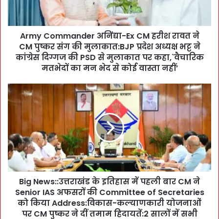
m
m
a
Army Commander अनिंद्या-Ex CM हरीश रावत ने
n
CM पुष्कर संग की मुलाकात:BJP प्रदेश अध्यक्ष भट्ट ने
d
e
कांग्रेस दिग्गज की PSD से मुलाकात पर कहा,`वैचारिक
r
मतभेदों का मन भेद से कोई वास्ता नहीं’
अ
निं
B
द्या
i
-
g
E
N
x
e
C
w
M
s
ह
:
री
:
श
Big News::उत्तराखंड के इतिहास में पहली बार CM ने
उ
रा
Senior IAS अफसरों की Committee of Secretaries
त्त
व
रा
को किया Address:विकास-कल्याणकारी योजनाओं
त
खं
पर CM पुष्कर ने दीं तमाम हिदायतें:2 सालों में सभी