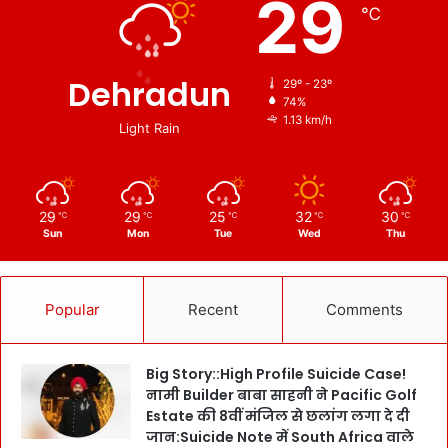
29
℃
Dehradun
29º - 23º
74%
1.13 km/h
Light Rain
29
29
25
32
30
℃
℃
℃
℃
℃
Sun
Mon
Tue
Wed
Thu
Popular
Recent
Comments
Big Story::High Profile Suicide Case!
नामी Builder बाबा साहनी ने Pacific Golf
Estate की 8वीं मंजिल से छलांग लगा दे दी
जान:Suicide Note में South Africa वाले