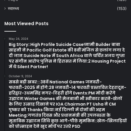
स्वास्थ्य
(153)
Most Viewed Posts
May 24, 2024
Big Story::High Profile Suicide Case!नामी Builder बाबा
साहनी ने Pacific Golf Estate की 8वीं मंजिल से छलांग लगा दे
दी जान:Suicide Note में South Africa वाले चर्चित अजय गुप्ता
पर संगीन आरोप:पुलिस ने हिरासत में लिया:2 Housing Project
में थे Silent Partner!
October 9, 2024
सबसे बड़ी खबर:::38वें National Games जनवरी-
फरवरी-2025 में होंगे:28 जनवरी-14 फरवरी प्रस्तावित:देहरादून-
हरिद्वार-उधमसिंह नगर-टिहरी होंगे Events:PM मोदी करेंगे
उद्घाटन:Winter Games की मेजबानी भी स्वीकार करने-खेलों
के लिए उत्साह दिखाने पर IOA Chairman PT Usha ने CM
पुष्कर को Thanks किया:नई दिल्ली में दोनों की अहम
Meeting:गणतंत्र दिवस और प्रधानमंत्री की उपलब्धता के
मुताबिक उद्घाटन तिथि कुछ आगे-पीछे मुमकिन::खेल-खिलाड़ियों
को प्रोत्साहन देने खुद मोर्चे पर उतरे PSD