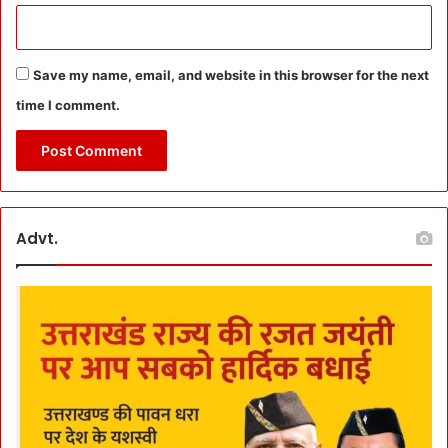
स्ता
स
न
-
हीं
क
’
ल्या
Save my name, email, and website in this browser for the next
ण
time I comment.
का
री
यो
ज
ना
ओं
Advt.
प
र
C
M
पु
ष्क
र
ने
दीं
त
मा