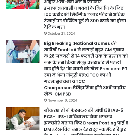
आहार भत्ता-वर्दी भत्ते में जोरदार
इजाफा:आवासीय भवनों के निर्माण के लिए
100 करोड़ भी मिलेंगे:9 हजार फीट से अधिक
ऊंचाई पर पोस्टिंग हुई तो 300 रूपये का होगा
दैनिक भत्ता
October 21, 2024
Big Breaking::National Games की
तारीखें Final:IoA ने लगाईं मुहर:CM पुष्कर
के 28 जनवरी से 14 फरवरी तक के प्रस्ताव को
जस के तस किया मंजूर:उत्तराखंड में पहली
बार होंगे देश के सबसे बड़े खेल:President PT
उषा ने भेजा मंजूरी पत्र:GTCC का भी
गठन:सुनयना GTCC
Chairperson:ऐतिहासिक होंगे 38वें राष्ट्रीय
खेल-CM PSD
November 6, 2024
नौकरशाही में फेरबदल की आंधी!39 IAS-5
PCS-1 IFS-1 सचिवालय सेवा अफसर
झकझोरे गए या फिर Dream Posting पाई:6
DM हटे:सविन बंसल देहरादून-कर्मेंद्र हरिद्वार