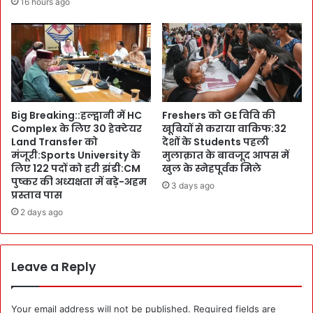
16 hours ago
क्ष
A
भ
S
ट्ट
अ
ने
फ
कां
स
ग्रे
रों
स
की
Big Breaking::हल्द्वानी में HC
Freshers को GE विवि की
दि
C
Complex के लिए 30 हेक्टेयर
खूबियों से कराया वाकिफ:32
ग्ग
o
Land Transfer को
देशों के Students पहली
ज
m
मंजूरी:Sports University के
मुलाक़ात के बावजूद आपस में
की
m
लिए 122 पदों को हरी झंडी:CM
खुल के स्नेहपूर्वक मिले
P
i
पुष्कर की अध्यक्षता में बड़े-अहम
3 days ago
S
t
प्रस्ताव पास
D
t
2 days ago
से
e
मु
e
ला
o
का
f
Leave a Reply
त
S
प
e
र
c
Your email address will not be published.
Required fields are