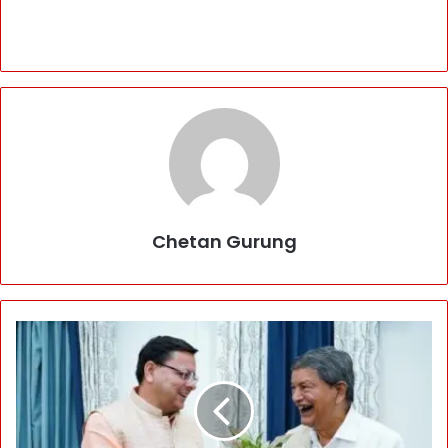
Chetan Gurung
A
r
m
y
C
o