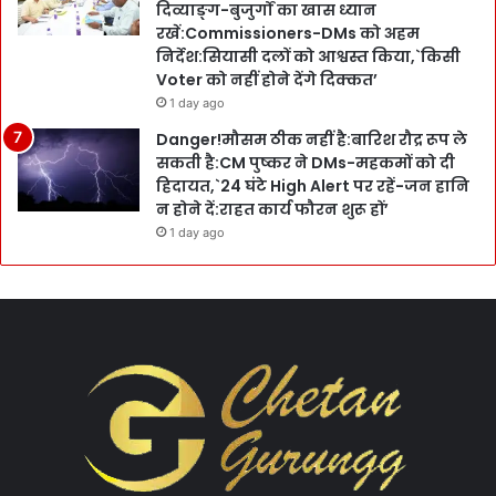
दिव्याङ्ग-बुजुर्गों का खास ध्यान
रखें:Commissioners-DMs को अहम
निर्देश:सियासी दलों को आश्वस्त किया,`किसी
Voter को नहीं होने देंगे दिक्कत’
1 day ago
Danger!मौसम ठीक नहीं है:बारिश रौद्र रूप ले
सकती है:CM पुष्कर ने DMs-महकमों को दी
हिदायत,`24 घंटे High Alert पर रहें-जन हानि
न होने दें:राहत कार्य फौरन शुरू हों’
1 day ago