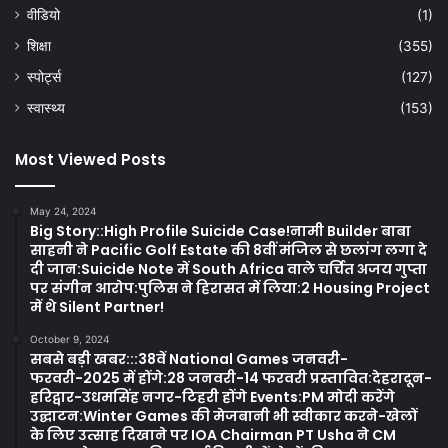
वीडियो
(1)
शिक्षा
(355)
स्पोर्ट्स
(127)
स्वास्थ्य
(153)
Most Viewed Posts
May 24, 2024
Big Story::High Profile Suicide Case!नामी Builder बाबा
साहनी ने Pacific Golf Estate की 8वीं मंजिल से छलांग लगा दे
दी जान:Suicide Note में South Africa वाले चर्चित अजय गुप्ता
पर संगीन आरोप:पुलिस ने हिरासत में लिया:2 Housing Project
में थे Silent Partner!
October 9, 2024
सबसे बड़ी खबर:::38वें National Games जनवरी-
फरवरी-2025 में होंगे:28 जनवरी-14 फरवरी प्रस्तावित:देहरादून-
हरिद्वार-उधमसिंह नगर-टिहरी होंगे Events:PM मोदी करेंगे
उद्घाटन:Winter Games की मेजबानी भी स्वीकार करने-खेलों
के लिए उत्साह दिखाने पर IOA Chairman PT Usha ने CM