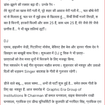
डांस-झूमने की रफ़्तार बढ़ा दी। उनके रैप -
तेरे शूटरों का खास मेरी गली में, पूरे शहर की आवाज मेरी गली में…, चल बॉम्बे मेरी
मां से मिलाता हूं, चल घर में तुझे हाथ से खिलाता हूं…, मिर्ची मिर्ची नजरें तिरछी, श
क्ल है फिरनी, हरकतें फिल्मी और काम 25 हैं, काम धाम 25 हैं, मेरे जैसे तेरे जैसे
छत्तीस हैं… ने भी खूब तालियां लूटीं।
DJ
प्रूफ, हाइपमैन जेडी, गिटारिस्ट मोसेस, बेसिस्ट हैश बेस और ड्रमर गौतम देव ने
डिवाइन का बाखूबी साथ दिया। शुरूआत में DJ टू सिक ने भी छात्र-
छात्राओं को तेज मस्त धुनों में थिरकने के लिए मजबूर किया.
रैपर यशवर्धन ने कई गीत सुनाकर माहौल बनाया। शुक्रवार को मशहूर और उवाओ
दिलों की धड़कन Singer बादशाह के गीतों से गुलजार रहेगी।
डीजे वाले बाबू…, काला चश्मा…, अभी तो पार्टी शुरू हुई है… समेत तमाम गीतों के
लिए वह मशहूर हैं. आज समारोह में Graphic Era Group of
Institutiions के Chairman डॉ कमल घनशाला, वाइस चेयरपर्सन राखी
घनशाला, ग्राफिक एरा डीम्ड यूनिवर्सिटी के कुलपति डॉ नरपिंदर सिंह, ग्राफिक एरा