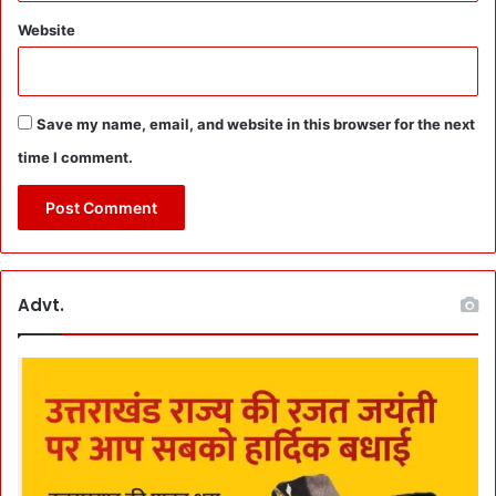
गा
Website
दे
दी
जा
न
Save my name, email, and website in this browser for the next
:
time I comment.
S
u
i
c
i
d
e
Advt.
N
o
t
e
में
S
o
u