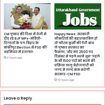
ह
ना
र
मी
बां
B
सु
u
री
i
के
l
लि
d
CM पुष्कर की दिशा में तेजी से
Happy News::सरकारी
ए
e
दौड़ रहे BJP MPs-मंत्रियों-
नौकरियों की बहार!काबिल हों
दि
r
दिग्गजों के पग:बिहार के
तो फौरन कुर्सी की पेटी बांध
ल्ली
बांकीपुर Election से PSD की
लें:पुष्कर सरकार का
बा
में
अहमियत में इजाफा!
फैसला,`और नए 2500 पद
बा
दिसंबर से पहले भरने शुरू’:पहले
R
सा
4 hours ago
के भी 1500 पदों को भरने की
o
ह
प्रक्रिया चालू:बेरोजगारी को
a
नी
जल्द से जल्द कम करेगी
d
ने
सरकार-CM PSD
S
P
10 hours ago
h
a
o
c
w
i
:
f
Leave a Reply
शा
i