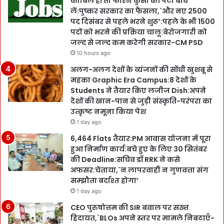
काबिल हों तो फौरन कुर्सी की पेटी बांध
लें:पुष्कर सरकार का फैसला,`और नए 2500
पद दिसंबर से पहले भरने शुरू’:पहले के भी 1500
पदों को भरने की प्रक्रिया चालू:बेरोजगारी को
जल्द से जल्द कम करेगी सरकार-CM PSD
10 hours ago
अलग-अलग देशों के व्यंजनों की सोंधी खुशबू से
महका Graphic Era Campus:8 देशों के
Students ने तैयार किए लजीज Dish:अपने
देशों की खान-पान से जुड़ी संस्कृति-परंपरा का
उत्कृष्ट नमूना किया पेश
1 day ago
6,464 Flats तैयार:PM आवास योजना में पूरा
हुआ निर्माण कार्य:बचे हुए के लिए 30 सितंबर
की Deadline:सचिव डॉ RRK ने कसे
अफसर:चेताया,`न लापरवाही न गुणवत्ता संग
सम्झौता बर्दाश्त होगा’
1 day ago
CEO पुरुषोत्तम की SIR बवाल पर सख्त
हिदायत,`BLOs अपने स्तर पर मामले निबटाएँ-