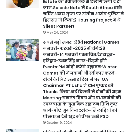
Estate की 8वीं मंजिल से छलांग लगा दे दी
जान:Suicide Note में South Africa वाले
चर्चित अजय गुप्ता पर संगीन आरोप:पुलिस ने
हिरासत में लिया:2 Housing Project में थे
Silent Partner!
May 24, 2024
सबसे बड़ी खबर:::38वें National Games
जनवरी-फरवरी-2025 में होंगे:28
जनवरी-14 फरवरी प्रस्तावित:देहरादून-
हरिद्वार-उधमसिंह नगर-टिहरी होंगे
Events:PM मोदी करेंगे उद्घाटन:Winter
Games की मेजबानी भी स्वीकार करने-
खेलों के लिए उत्साह दिखाने पर IOA
Chairman PT Usha ने CM पुष्कर को
Thanks किया:नई दिल्ली में दोनों की अहम
Meeting:गणतंत्र दिवस और प्रधानमंत्री की
उपलब्धता के मुताबिक उद्घाटन तिथि कुछ
आगे-पीछे मुमकिन::खेल-खिलाड़ियों को
प्रोत्साहन देने खुद मोर्चे पर उतरे PSD
October 9, 2024