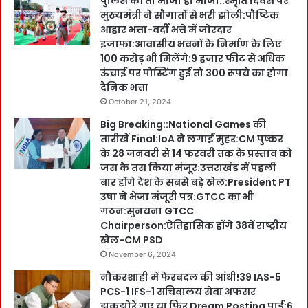
पुलिस की तो मौजा ही मौजा::स्मृति दिवस पर
मुख्यमंत्री ने सौगातों से भरी झोली:पौष्टिक
आहार भत्ता-वर्दी भत्ते में जोरदार
इजाफा:आवासीय भवनों के निर्माण के लिए
100 करोड़ भी मिलेंगे:9 हजार फीट से अधिक
ऊंचाई पर पोस्टिंग हुई तो 300 रूपये का होगा
दैनिक भत्ता
October 21, 2024
Big Breaking::National Games की
तारीखें Final:IoA ने लगाईं मुहर:CM पुष्कर
के 28 जनवरी से 14 फरवरी तक के प्रस्ताव को
जस के तस किया मंजूर:उत्तराखंड में पहली
बार होंगे देश के सबसे बड़े खेल:President PT
उषा ने भेजा मंजूरी पत्र:GTCC का भी
गठन:सुनयना GTCC
Chairperson:ऐतिहासिक होंगे 38वें राष्ट्रीय
खेल-CM PSD
November 6, 2024
नौकरशाही में फेरबदल की आंधी!39 IAS-5
PCS-1 IFS-1 सचिवालय सेवा अफसर
झकझोरे गए या फिर Dream Posting पाई:6