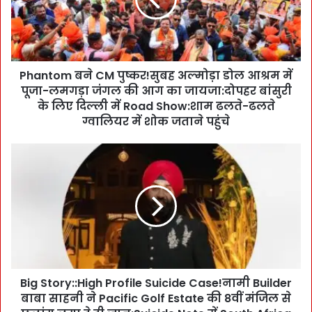
t
o
m
ब
ने
Phantom बने CM पुष्कर!सुबह अल्मोड़ा डोल आश्रम में
C
पूजा-लमगड़ा जंगल की आग का जायजा:दोपहर बांसुरी
M
पु
के लिए दिल्ली में Road Show:शाम ढलते-ढलते
ष्क
ग्वालियर में शोक जताने पहुंचे
र
!
B
सु
i
ब
g
ह
S
अ
t
ल्मो
o
ड़ा
r
डो
y
ल
:
आ
Big Story::High Profile Suicide Case!नामी Builder
:
श्र
बाबा साहनी ने Pacific Golf Estate की 8वीं मंजिल से
H
म
i