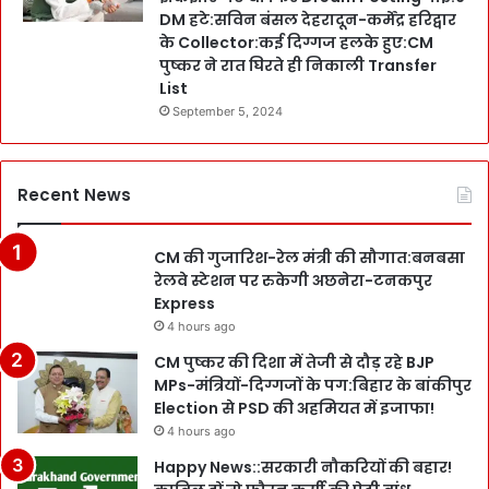
DM हटे:सविन बंसल देहरादून-कर्मेंद्र हरिद्वार
के Collector:कई दिग्गज हलके हुए:CM
पुष्कर ने रात घिरते ही निकाली Transfer
List
September 5, 2024
Recent News
CM की गुजारिश-रेल मंत्री की सौगात:बनबसा
रेलवे स्टेशन पर रुकेगी अछनेरा-टनकपुर
Express
4 hours ago
CM पुष्कर की दिशा में तेजी से दौड़ रहे BJP
MPs-मंत्रियों-दिग्गजों के पग:बिहार के बांकीपुर
Election से PSD की अहमियत में इजाफा!
4 hours ago
Happy News::सरकारी नौकरियों की बहार!