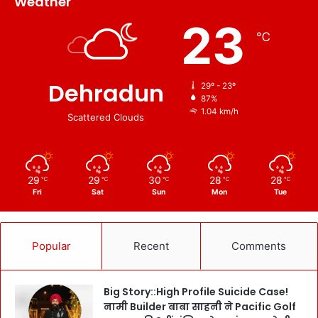
Weather
r
23
t
℃
n
e
r
Dehradun
!
29º - 23º
87%
1.04 km/h
Scattered Clouds
29
29
30
28
28
℃
℃
℃
℃
℃
Fri
Sat
Sun
Mon
Tue
Popular
Recent
Comments
Big Story::High Profile Suicide Case!
नामी Builder बाबा साहनी ने Pacific Golf