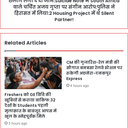
छलांग लगा दे दी जान:Suicide Note में South Africa
में
g
वाले चर्चित अजय गुप्ता पर संगीन आरोप:पुलिस ने
पू
h
हिरासत में लिया:2 Housing Project में थे Silent
जा
P
Partner!
-
r
ल
o
म
f
ग
Related Articles
i
ड़ा
l
जं
e
ग
S
CM की गुजारिश-रेल मंत्री की
ल
u
सौगात:बनबसा रेलवे स्टेशन पर
की
i
रुकेगी अछनेरा-टनकपुर
आ
c
Express
ग
i
4 hours ago
का
d
Freshers को GE विवि की
जा
e
खूबियों से कराया वाकिफ:32
य
C
देशों के Students पहली
जा
a
मुलाक़ात के बावजूद आपस में
:
s
खुल के स्नेहपूर्वक मिले
दो
e
3 hours ago
प
!