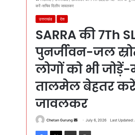
करें-सचिव दिलीप जावलकर
उत्तराखंड
देश
SARRA की 7Th SL
पुनर्जीवन-जल स्रोत
लोगों को भी जोड़े
तालमेल बेहतर कर
जावलकर
Chetan Gurung
S
July 6, 2026
Last Updated: 
e
Facebook
X
Share via Email
Print
n