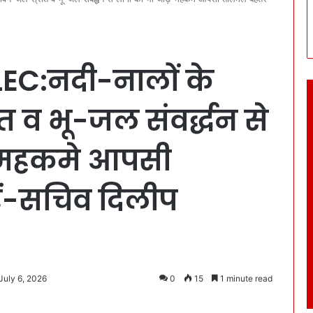
EC:नदी-नालों के
 व भू-जल संवर्द्धन से
ं-महकमे आपसी
ें-सचिव दिलीप
July 6, 2026
0
15
1 minute read