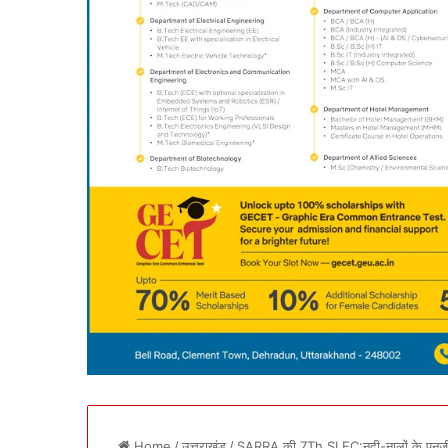
Home
/
उत्तराखंड
/
SARRA की 7Th SLEC:नदी-नालों के पुनर्जीव