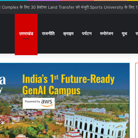
ों से कराया वाकिफ:32 देशों के Students पहली मुलाक़ात के बावजूद आपस में खुल के स्नेहपूर
उत्तराखंड
राजनीति
क्राइम
पर्यटन
मनोरंजन
यूथ
र