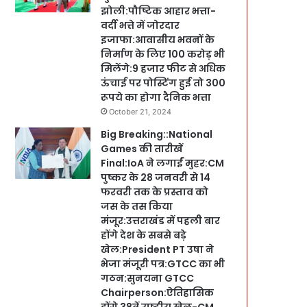
झोली:पौष्टिक आहार भत्ता-
वर्दी भत्ते में जोरदार
इजाफा:आवासीय भवनों के
निर्माण के लिए 100 करोड़ भी
मिलेंगे:9 हजार फीट से अधिक
ऊंचाई पर पोस्टिंग हुई तो 300
रूपये का होगा दैनिक भत्ता
October 21, 2024
Big Breaking::National
Games की तारीखें
Final:IoA ने लगाईं मुहर:CM
पुष्कर के 28 जनवरी से 14
फरवरी तक के प्रस्ताव को
जस के तस किया
मंजूर:उत्तराखंड में पहली बार
होंगे देश के सबसे बड़े
खेल:President PT उषा ने
भेजा मंजूरी पत्र:GTCC का भी
गठन:सुनयना GTCC
Chairperson:ऐतिहासिक
होंगे 38वें राष्ट्रीय खेल-CM