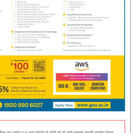
न-जल स्रोत व भू-जल संवर्द्धन से लोगों को भी जोड़ें-महकमे आपसी तालमेल बेहतर