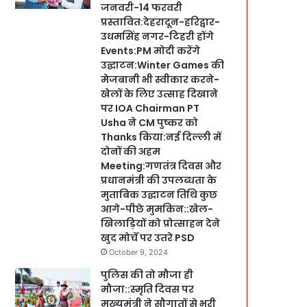
जनवरी-14 फरवरी
प्रस्तावित:देहरादून-हरिद्वार-
उधमसिंह नगर-टिहरी होंगे
Events:PM मोदी करेंगे
उद्घाटन:Winter Games की
मेजबानी भी स्वीकार करने-
खेलों के लिए उत्साह दिखाने
पर IOA Chairman PT
Usha ने CM पुष्कर को
Thanks किया:नई दिल्ली में
दोनों की अहम
Meeting:गणतंत्र दिवस और
प्रधानमंत्री की उपलब्धता के
मुताबिक उद्घाटन तिथि कुछ
आगे-पीछे मुमकिन::खेल-
खिलाड़ियों को प्रोत्साहन देने
खुद मोर्चे पर उतरे PSD
October 9, 2024
पुलिस की तो मौजा ही
मौजा::स्मृति दिवस पर
मुख्यमंत्री ने सौगातों से भरी