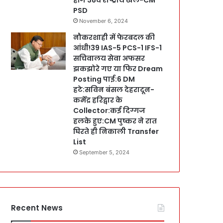
PSD
November 6, 2024
नौकरशाही में फेरबदल की
आंधी!39 IAS-5 PCS-1 IFS-1
सचिवालय सेवा अफसर
झकझोरे गए या फिर Dream
Posting पाई:6 DM
हटे:सविन बंसल देहरादून-
कर्मेंद्र हरिद्वार के
Collector:कई दिग्गज
हलके हुए:CM पुष्कर ने रात
घिरते ही निकाली Transfer
List
September 5, 2024
Recent News