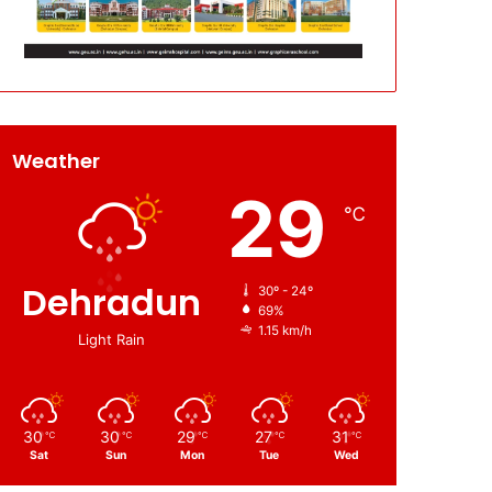
Weather
29
℃
Dehradun
30º - 24º
69%
1.15 km/h
Light Rain
30
30
29
27
31
℃
℃
℃
℃
℃
Sat
Sun
Mon
Tue
Wed