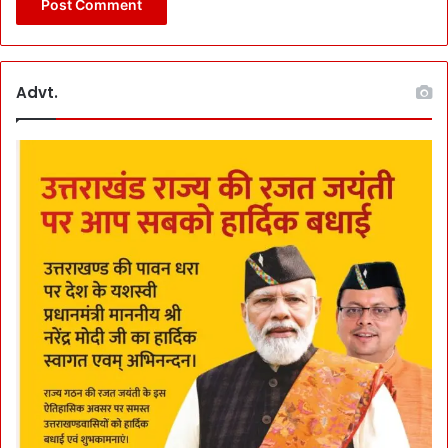
र
दा
कॉ
रि
Advt.
डो
र
प
रि
यो
ज
ना
से
प
र्य
ट
न
-
आ
ध्या
त्मि
क