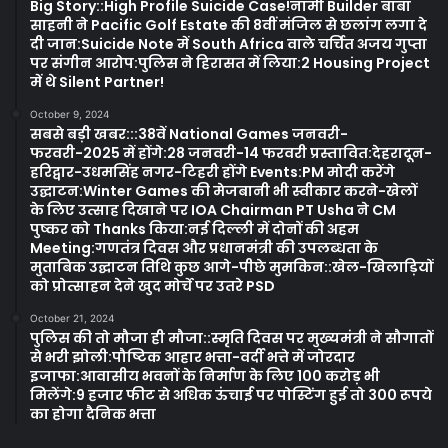
Big Story::High Profile Suicide Case!नामी Builder बाबा
साहनी ने Pacific Golf Estate की 8वीं मंजिल से छलांग लगा दे
दी जान:Suicide Note में South Africa वाले चर्चित अजय गुप्ता
पर संगीन आरोप:पुलिस ने हिरासत में लिया:2 Housing Project
में थे Silent Partner!
October 9, 2024
सबसे बड़ी खबर:::38वें National Games जनवरी-
फरवरी-2025 में होंगे:28 जनवरी-14 फरवरी प्रस्तावित:देहरादून-
हरिद्वार-उधमसिंह नगर-टिहरी होंगे Events:PM मोदी करेंगे
उद्घाटन:Winter Games की मेजबानी भी स्वीकार करने-खेलों
के लिए उत्साह दिखाने पर IOA Chairman PT Usha ने CM
पुष्कर को Thanks किया:नई दिल्ली में दोनों की अहम
Meeting:गणतंत्र दिवस और प्रधानमंत्री की उपलब्धता के
मुताबिक उद्घाटन तिथि कुछ आगे-पीछे मुमकिन::खेल-खिलाड़ियों
को प्रोत्साहन देने खुद मोर्चे पर उतरे PSD
October 21, 2024
पुलिस की तो मौजा ही मौजा::स्मृति दिवस पर मुख्यमंत्री ने सौगातों
से भरी झोली:पौष्टिक आहार भत्ता-वर्दी भत्ते में जोरदार
इजाफा:आवासीय भवनों के निर्माण के लिए 100 करोड़ भी
मिलेंगे:9 हजार फीट से अधिक ऊंचाई पर पोस्टिंग हुई तो 300 रूपये
का होगा दैनिक भत्ता