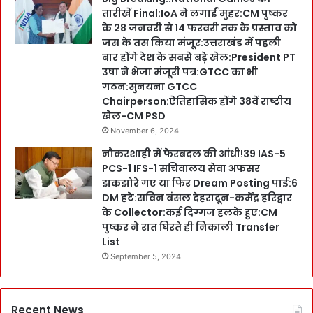
तारीखें Final:IoA ने लगाईं मुहर:CM पुष्कर
के 28 जनवरी से 14 फरवरी तक के प्रस्ताव को
जस के तस किया मंजूर:उत्तराखंड में पहली
बार होंगे देश के सबसे बड़े खेल:President PT
उषा ने भेजा मंजूरी पत्र:GTCC का भी
गठन:सुनयना GTCC
Chairperson:ऐतिहासिक होंगे 38वें राष्ट्रीय
खेल-CM PSD
November 6, 2024
नौकरशाही में फेरबदल की आंधी!39 IAS-5
PCS-1 IFS-1 सचिवालय सेवा अफसर
झकझोरे गए या फिर Dream Posting पाई:6
DM हटे:सविन बंसल देहरादून-कर्मेंद्र हरिद्वार
के Collector:कई दिग्गज हलके हुए:CM
पुष्कर ने रात घिरते ही निकाली Transfer
List
September 5, 2024
Recent News