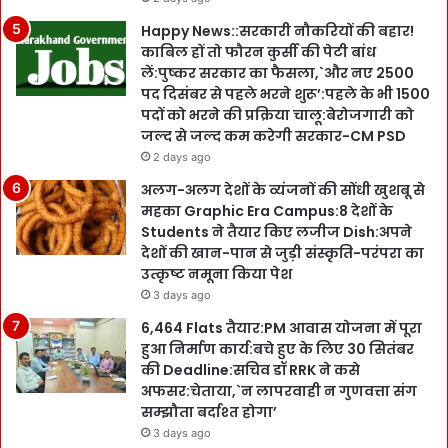
Happy News::सरकारी नौकरियों की बहार!
काबिल हों तो फौरन कुर्सी की पेटी बांध
लें:पुष्कर सरकार का फैसला,`और नए 2500
पद दिसंबर से पहले भरने शुरू’:पहले के भी 1500
पदों को भरने की प्रक्रिया चालू:बेरोजगारी को
जल्द से जल्द कम करेगी सरकार-CM PSD
2 days ago
अलग-अलग देशों के व्यंजनों की सोंधी खुशबू से
महका Graphic Era Campus:8 देशों के
Students ने तैयार किए लजीज Dish:अपने
देशों की खान-पान से जुड़ी संस्कृति-परंपरा का
उत्कृष्ट नमूना किया पेश
3 days ago
6,464 Flats तैयार:PM आवास योजना में पूरा
हुआ निर्माण कार्य:बचे हुए के लिए 30 सितंबर
की Deadline:सचिव डॉ RRK ने कसे
अफसर:चेताया,`न लापरवाही न गुणवत्ता संग
सम्झौता बर्दाश्त होगा’
3 days ago