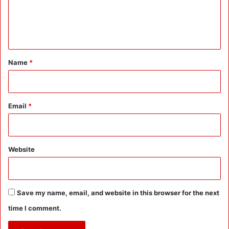
G
e
l
o
n
b
t
a
l
*
Name
*
C
a
p
i
Email
*
t
a
l
:
Website
3
3
0
0
Save my name, email, and website in this browser for the next
C
r
time I comment.
की
शा