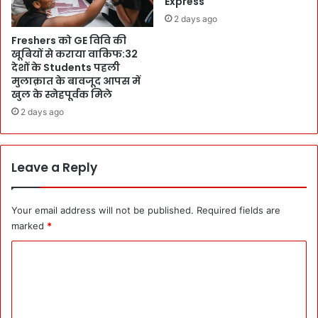
Express
प्र
2 days ago
द
र्श
Freshers को GE विवि की
खूबियों से कराया वाकिफ:32
न
देशों के Students पहली
:
मुलाक़ात के बावजूद आपस में
उ
खुल के स्नेहपूर्वक मिले
त्त
2 days ago
रा
खं
ड
ब
Leave a Reply
ने
गा
यो
Your email address will not be published.
Required fields are
ग
marked
*
-
वे
C
ल
o
ने
स
m
का
m