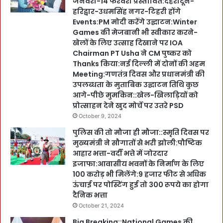
जनवरी-14 फरवरी प्रस्तावित:देहरादून-
हरिद्वार-उधमसिंह नगर-टिहरी होंगे
Events:PM मोदी करेंगे उद्घाटन:Winter
Games की मेजबानी भी स्वीकार करने-
खेलों के लिए उत्साह दिखाने पर IOA
Chairman PT Usha ने CM पुष्कर को
Thanks किया:नई दिल्ली में दोनों की अहम
Meeting:गणतंत्र दिवस और प्रधानमंत्री की
उपलब्धता के मुताबिक उद्घाटन तिथि कुछ
आगे-पीछे मुमकिन::खेल-खिलाड़ियों को
प्रोत्साहन देने खुद मोर्चे पर उतरे PSD
October 9, 2024
पुलिस की तो मौजा ही मौजा::स्मृति दिवस पर
मुख्यमंत्री ने सौगातों से भरी झोली:पौष्टिक
आहार भत्ता-वर्दी भत्ते में जोरदार
इजाफा:आवासीय भवनों के निर्माण के लिए
100 करोड़ भी मिलेंगे:9 हजार फीट से अधिक
ऊंचाई पर पोस्टिंग हुई तो 300 रूपये का होगा
दैनिक भत्ता
October 21, 2024
Big Breaking::National Games की