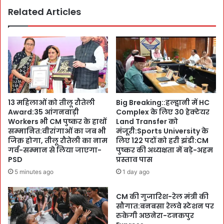
मं
Related Articles
a
जू
y
री
:
:
C
M
पु
ष्क
र
13 महिलाओं को तीलू रौतेली
Big Breaking::हल्द्वानी में HC
के
Award:35 आंगनवाड़ी
Complex के लिए 30 हेक्टेयर
सा
Workers भी CM पुष्कर के हाथों
Land Transfer को
थ
सम्मानित:वीरांगाओं का जब भी
मंजूरी:Sports University के
ह
जिक्र होगा, तीलू रौतेली का नाम
लिए 122 पदों को हरी झंडी:CM
जा
गर्व-सम्मान से लिया जाएगा-
पुष्कर की अध्यक्षता में बड़े-अहम
रों
PSD
प्रस्ताव पास
ने
5 minutes ago
1 day ago
कि
या
CM की गुजारिश-रेल मंत्री की
यो
सौगात:बनबसा रेलवे स्टेशन पर
ग
रुकेगी अछनेरा-टनकपुर
का