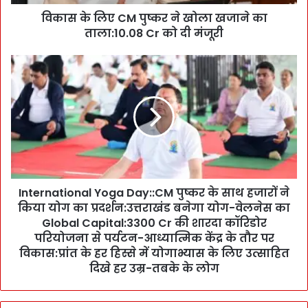
पु
विकास के लिए CM पुष्कर ने खोला खजाने का
ष्क
ताला:10.08 Cr को दी मंजूरी
र
ने
खो
I
ला
n
ख
t
जा
e
ने
r
का
n
ता
a
ला
t
:
i
1
International Yoga Day::CM पुष्कर के साथ हजारों ने
o
0
किया योग का प्रदर्शन:उत्तराखंड बनेगा योग-वेलनेस का
n
.
a
Global Capital:3300 Cr की शारदा कॉरिडोर
0
l
परियोजना से पर्यटन-आध्यात्मिक केंद्र के तौर पर
8
Y
विकास:प्रांत के हर हिस्से में योगाभ्यास के लिए उत्साहित
C
o
दिखे हर उम्र-तबके के लोग
r
g
को
a
दी
D