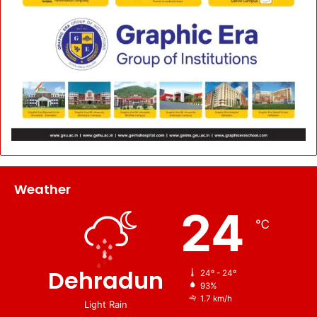
Weather
24
℃
Dehradun
24º - 24º
93%
1.7 km/h
Light Rain