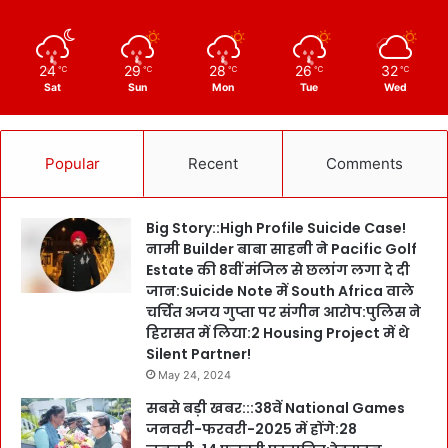
24
29
28
26
32
℃
℃
℃
℃
℃
Sat
Sun
Mon
Tue
Wed
Popular
Recent
Comments
Big Story::High Profile Suicide Case!
नामी Builder बाबा साहनी ने Pacific Golf
Estate की 8वीं मंजिल से छलांग लगा दे दी
जान:Suicide Note में South Africa वाले
चर्चित अजय गुप्ता पर संगीन आरोप:पुलिस ने
हिरासत में लिया:2 Housing Project में थे
Silent Partner!
May 24, 2024
सबसे बड़ी खबर:::38वें National Games
जनवरी-फरवरी-2025 में होंगे:28