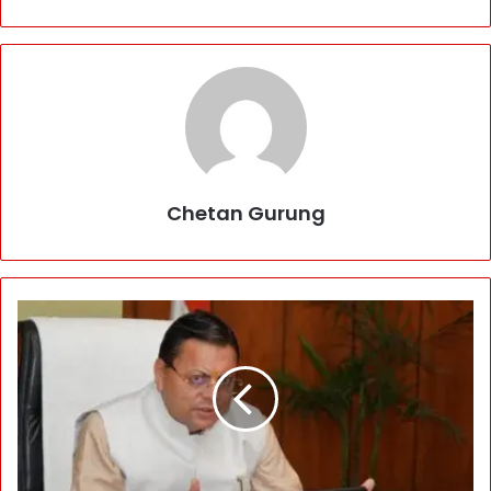
Chetan Gurung
वि
का
स
के
लि
ए
C
M