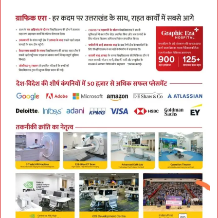
भ्या
स
के
लि
ए
उ
त्सा
हि
त
दि
खे
ह
र
उ
म्र
-
त
ब
के
के
लो
ग