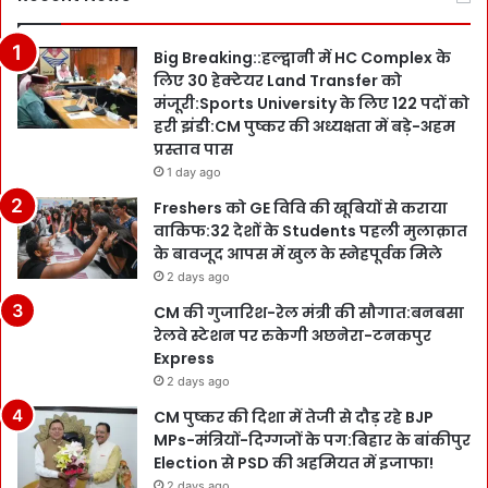
Big Breaking::हल्द्वानी में HC Complex के
लिए 30 हेक्टेयर Land Transfer को
मंजूरी:Sports University के लिए 122 पदों को
हरी झंडी:CM पुष्कर की अध्यक्षता में बड़े-अहम
प्रस्ताव पास
1 day ago
Freshers को GE विवि की खूबियों से कराया
वाकिफ:32 देशों के Students पहली मुलाक़ात
के बावजूद आपस में खुल के स्नेहपूर्वक मिले
2 days ago
CM की गुजारिश-रेल मंत्री की सौगात:बनबसा
रेलवे स्टेशन पर रुकेगी अछनेरा-टनकपुर
Express
2 days ago
CM पुष्कर की दिशा में तेजी से दौड़ रहे BJP
MPs-मंत्रियों-दिग्गजों के पग:बिहार के बांकीपुर
Election से PSD की अहमियत में इजाफा!
2 days ago