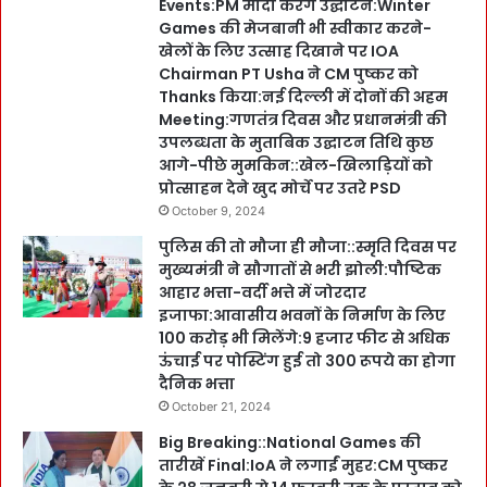
Events:PM मोदी करेंगे उद्घाटन:Winter
Games की मेजबानी भी स्वीकार करने-
खेलों के लिए उत्साह दिखाने पर IOA
Chairman PT Usha ने CM पुष्कर को
Thanks किया:नई दिल्ली में दोनों की अहम
Meeting:गणतंत्र दिवस और प्रधानमंत्री की
उपलब्धता के मुताबिक उद्घाटन तिथि कुछ
आगे-पीछे मुमकिन::खेल-खिलाड़ियों को
प्रोत्साहन देने खुद मोर्चे पर उतरे PSD
October 9, 2024
पुलिस की तो मौजा ही मौजा::स्मृति दिवस पर
मुख्यमंत्री ने सौगातों से भरी झोली:पौष्टिक
आहार भत्ता-वर्दी भत्ते में जोरदार
इजाफा:आवासीय भवनों के निर्माण के लिए
100 करोड़ भी मिलेंगे:9 हजार फीट से अधिक
ऊंचाई पर पोस्टिंग हुई तो 300 रूपये का होगा
दैनिक भत्ता
October 21, 2024
Big Breaking::National Games की
तारीखें Final:IoA ने लगाईं मुहर:CM पुष्कर