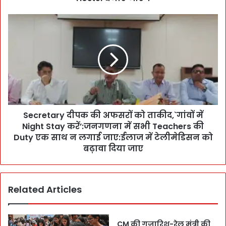
फ
स
S
रों
e
को
c
सा
r
फ
e
चे
t
ता
a
या
r
:
y
ते
Secretary दीपक की अफसरों को ताकीद,`गांवों में
दी
जी
Night Stay करें’:जनगणना में सभी Teachers की
प
से
क
Duty एक साथ न लगाई जाए:ईलाज में टेलीमेडिसन को
अ
की
बढ़ावा दिया जाए
म
अ
ल
फ
क
स
रें
Related Articles
रों
:
को
M
ता
L
की
CM की गुजारिश-रेल मंत्री की