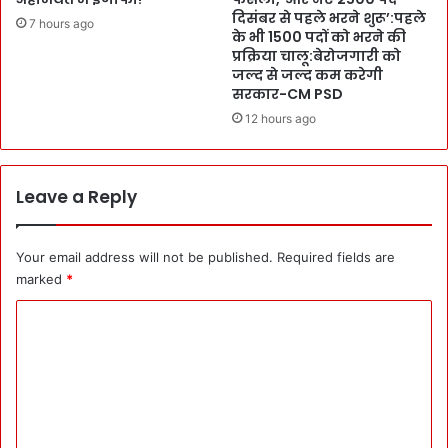
ग
दिसंबर से पहले भरने शुरू’:पहले
d
ण
7 hours ago
के भी 1500 पदों को भरने की
i
ना
प्रक्रिया चालू:बेरोजगारी को
n
में
जल्द से जल्द कम करेगी
g
स
सरकार-CM PSD
G
भी
12 hours ago
O
T
s
e
जा
a
री
c
Leave a Reply
हों
h
:
e
ह
r
Your email address will not be published.
Required fields are
र
s
marked
*
B
की
l
C
D
o
u
o
c
t
m
k
y
में
ए
m
ए
क
e
क
सा