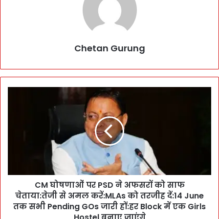
Chetan Gurung
C
M
घो
ष
णा
ओं
प
र
P
CM घोषणाओं पर PSD ने अफसरों को साफ
S
चेताया:तेजी से अमल करें:MLAs को तरजीह दें:14 June
D
ने
तक सभी Pending GOs जारी हों:हर Block में एक Girls
अ
Hostel बनाए जाएंगे