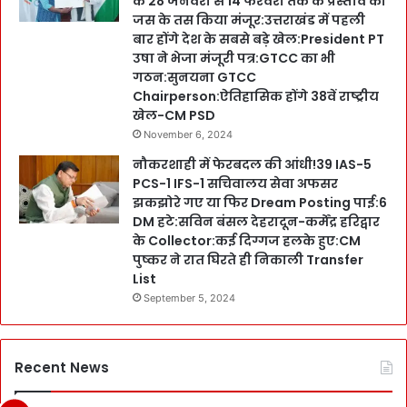
के 28 जनवरी से 14 फरवरी तक के प्रस्ताव को
जस के तस किया मंजूर:उत्तराखंड में पहली
बार होंगे देश के सबसे बड़े खेल:President PT
उषा ने भेजा मंजूरी पत्र:GTCC का भी
गठन:सुनयना GTCC
Chairperson:ऐतिहासिक होंगे 38वें राष्ट्रीय
खेल-CM PSD
November 6, 2024
नौकरशाही में फेरबदल की आंधी!39 IAS-5
PCS-1 IFS-1 सचिवालय सेवा अफसर
झकझोरे गए या फिर Dream Posting पाई:6
DM हटे:सविन बंसल देहरादून-कर्मेंद्र हरिद्वार
के Collector:कई दिग्गज हलके हुए:CM
पुष्कर ने रात घिरते ही निकाली Transfer
List
September 5, 2024
Recent News