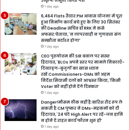
उत्कृष्ट नमूना किया पेश
1 day ago
6,464 Flats तैयार:PM आवास योजना में पूरा
हुआ निर्माण कार्य:बचे हुए के लिए 30 सितंबर
की Deadline:सचिव डॉ RRK ने कसे
अफसर:चेताया,`न लापरवाही न गुणवत्ता संग
सम्झौता बर्दाश्त होगा’
1 day ago
CEO पुरुषोत्तम की SIR बवाल पर सख्त
हिदायत,`BLOs अपने स्तर पर मामले निबटाएँ-
दिव्याङ्ग-बुजुर्गों का खास ध्यान
रखें:Commissioners-DMs को अहम
निर्देश:सियासी दलों को आश्वस्त किया,`किसी
Voter को नहीं होने देंगे दिक्कत’
1 day ago
Danger!मौसम ठीक नहीं है:बारिश रौद्र रूप ले
सकती है:CM पुष्कर ने DMs-महकमों को दी
हिदायत,`24 घंटे High Alert पर रहें-जन हानि
न होने दें:राहत कार्य फौरन शुरू हों’
1 day ago