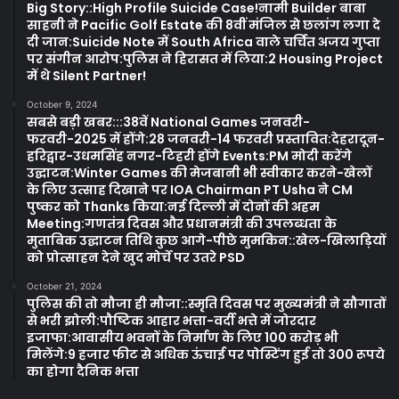
Big Story::High Profile Suicide Case!नामी Builder बाबा
साहनी ने Pacific Golf Estate की 8वीं मंजिल से छलांग लगा दे
दी जान:Suicide Note में South Africa वाले चर्चित अजय गुप्ता
पर संगीन आरोप:पुलिस ने हिरासत में लिया:2 Housing Project
में थे Silent Partner!
October 9, 2024
सबसे बड़ी खबर:::38वें National Games जनवरी-
फरवरी-2025 में होंगे:28 जनवरी-14 फरवरी प्रस्तावित:देहरादून-
हरिद्वार-उधमसिंह नगर-टिहरी होंगे Events:PM मोदी करेंगे
उद्घाटन:Winter Games की मेजबानी भी स्वीकार करने-खेलों
के लिए उत्साह दिखाने पर IOA Chairman PT Usha ने CM
पुष्कर को Thanks किया:नई दिल्ली में दोनों की अहम
Meeting:गणतंत्र दिवस और प्रधानमंत्री की उपलब्धता के
मुताबिक उद्घाटन तिथि कुछ आगे-पीछे मुमकिन::खेल-खिलाड़ियों
को प्रोत्साहन देने खुद मोर्चे पर उतरे PSD
October 21, 2024
पुलिस की तो मौजा ही मौजा::स्मृति दिवस पर मुख्यमंत्री ने सौगातों
से भरी झोली:पौष्टिक आहार भत्ता-वर्दी भत्ते में जोरदार
इजाफा:आवासीय भवनों के निर्माण के लिए 100 करोड़ भी
मिलेंगे:9 हजार फीट से अधिक ऊंचाई पर पोस्टिंग हुई तो 300 रूपये
का होगा दैनिक भत्ता