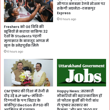
A
द
सौगात:बनबसा रेलवे स्टेशन पर
s
,
रुकेगी अछनेरा-टनकपुर
को
Express
`
त
गां
6 hours ago
र
वों
Freshers को GE विवि की
जी
में
खूबियों से कराया वाकिफ:32
ह
N
देशों के Students पहली
दें
i
मुलाक़ात के बावजूद आपस में
:
g
खुल के स्नेहपूर्वक मिले
1
h
6 hours ago
4
t
J
S
u
t
n
a
e
y
त
क
क
रें
स
’
CM पुष्कर की दिशा में तेजी से
Happy News::सरकारी
भी
:
दौड़ रहे BJP MPs-मंत्रियों-
नौकरियों की बहार!काबिल हों
P
दिग्गजों के पग:बिहार के
तो फौरन कुर्सी की पेटी बांध
ज
e
बांकीपुर Election से PSD की
लें:पुष्कर सरकार का
न
अहमियत में इजाफा!
फैसला,`और नए 2500 पद
n