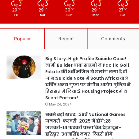
29
29
30
29
27
℃
℃
℃
℃
℃
Fri
Sat
Sun
Mon
Tue
Popular
Recent
Comments
Big Story::High Profile Suicide Case!
नामी Builder बाबा साहनी ने Pacific Golf
Estate की 8वीं मंजिल से छलांग लगा दे दी
जान:Suicide Note में South Africa वाले
चर्चित अजय गुप्ता पर संगीन आरोप:पुलिस ने
हिरासत में लिया:2 Housing Project में थे
Silent Partner!
May 24, 2024
सबसे बड़ी खबर:::38वें National Games
जनवरी-फरवरी-2025 में होंगे:28
जनवरी-14 फरवरी प्रस्तावित:देहरादून-
हरिद्वार-उधमसिंह नगर-टिहरी होंगे