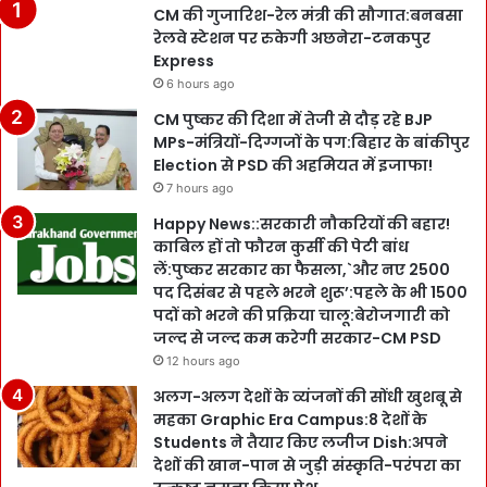
CM की गुजारिश-रेल मंत्री की सौगात:बनबसा
रेलवे स्टेशन पर रुकेगी अछनेरा-टनकपुर
Express
6 hours ago
CM पुष्कर की दिशा में तेजी से दौड़ रहे BJP
MPs-मंत्रियों-दिग्गजों के पग:बिहार के बांकीपुर
Election से PSD की अहमियत में इजाफा!
7 hours ago
Happy News::सरकारी नौकरियों की बहार!
काबिल हों तो फौरन कुर्सी की पेटी बांध
लें:पुष्कर सरकार का फैसला,`और नए 2500
पद दिसंबर से पहले भरने शुरू’:पहले के भी 1500
पदों को भरने की प्रक्रिया चालू:बेरोजगारी को
जल्द से जल्द कम करेगी सरकार-CM PSD
12 hours ago
अलग-अलग देशों के व्यंजनों की सोंधी खुशबू से
महका Graphic Era Campus:8 देशों के
Students ने तैयार किए लजीज Dish:अपने
देशों की खान-पान से जुड़ी संस्कृति-परंपरा का