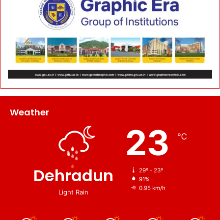
Weather
23
℃
Dehradun
29º - 23º
91%
0.95 km/h
Light Rain