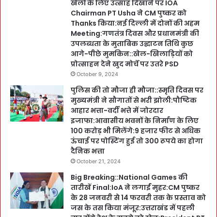
खेलों के लिए उत्साह दिखाने पर IOA
Chairman PT Usha ने CM पुष्कर को
Thanks किया:नई दिल्ली में दोनों की अहम
Meeting:गणतंत्र दिवस और प्रधानमंत्री की
उपलब्धता के मुताबिक उद्घाटन तिथि कुछ
आगे-पीछे मुमकिन::खेल-खिलाड़ियों को
प्रोत्साहन देने खुद मोर्चे पर उतरे PSD
October 9, 2024
पुलिस की तो मौजा ही मौजा::स्मृति दिवस पर
मुख्यमंत्री ने सौगातों से भरी झोली:पौष्टिक
आहार भत्ता-वर्दी भत्ते में जोरदार
इजाफा:आवासीय भवनों के निर्माण के लिए
100 करोड़ भी मिलेंगे:9 हजार फीट से अधिक
ऊंचाई पर पोस्टिंग हुई तो 300 रूपये का होगा
दैनिक भत्ता
October 21, 2024
Big Breaking::National Games की
तारीखें Final:IoA ने लगाईं मुहर:CM पुष्कर
के 28 जनवरी से 14 फरवरी तक के प्रस्ताव को
जस के तस किया मंजूर:उत्तराखंड में पहली