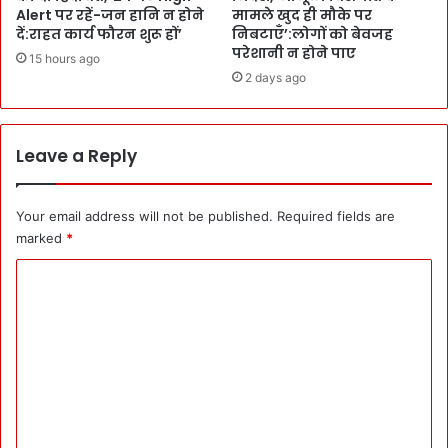
या
Alert पर रहें-जन हानि न होने
मामले खुद ही मौके पर
-
दें:राहत कार्य फौरन शुरू हों’
निबटाएँ’:लोगों को बेवजह
टि
परेशानी न होने पाए
15 hours ago
ह
2 days ago
री
के
ज
स
Leave a Reply
पा
ल
र
Your email address will not be published.
Required fields are
हे
marked
*
L
C
u
c
o
k
m
y
:
m
जा
e
री
र
n
हे