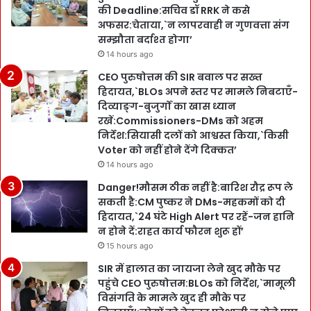
की Deadline:सचिव डॉ RRK ने कसे
अफसर:चेताया,`न लापरवाही न गुणवत्ता संग
सम्झौता बर्दाश्त होगा’
14 hours ago
CEO पुरुषोत्तम की SIR बवाल पर सख्त
हिदायत,`BLOs अपने स्तर पर मामले निबटाएँ-
दिव्याङ्ग-बुजुर्गों का खास ध्यान
रखें:Commissioners-DMs को अहम
निर्देश:सियासी दलों को आश्वस्त किया,`किसी
Voter को नहीं होने देंगे दिक्कत’
14 hours ago
Danger!मौसम ठीक नहीं है:बारिश रौद्र रूप ले
सकती है:CM पुष्कर ने DMs-महकमों को दी
हिदायत,`24 घंटे High Alert पर रहें-जन हानि
न होने दें:राहत कार्य फौरन शुरू हों’
15 hours ago
SIR में हालात का जायजा लेने खुद मौके पर
पहुंचे CEO पुरुषोत्तम:BLOs को निर्देश,`मामूली
विसंगति के मामले खुद ही मौके पर