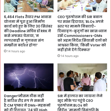
म
दि
पा
ला
ओ
ई
6,464 Flats तैयार:PM आवास
CEO पुरुषोत्तम की SIR बवाल
’
ग
योजना में पूरा हुआ निर्माण
पर सख्त हिदायत,`BLOs अपने
के
ई
कार्य:बचे हुए के लिए 30 सितंबर
स्तर पर मामले निबटाएँ-
वि
ई
की Deadline:सचिव डॉ RRK ने
दिव्याङ्ग-बुजुर्गों का खास ध्यान
जे
मा
कसे अफसर:चेताया,`न
रखें:Commissioners-DMs
ता
न
लापरवाही न गुणवत्ता संग
को अहम निर्देश:सियासी दलों को
ओं
सम्झौता बर्दाश्त होगा’
आश्वस्त किया,`किसी Voter को
दा
को
नहीं होने देंगे दिक्कत’
री
14 hours ago
ई
-
14 hours ago
ना
नै
म
ति
:
क
नै
ता
नी
की
ता
श
ल
प
Danger!मौसम ठीक नहीं
SIR में हालात का जायजा लेने
की
थ
है:बारिश रौद्र रूप ले सकती
खुद मौके पर पहुंचे CEO
सो
है:CM पुष्कर ने DMs-महकमों
पुरुषोत्तम:BLOs को
नि
को दी हिदायत,`24 घंटे High
निर्देश,`मामूली विसंगति के