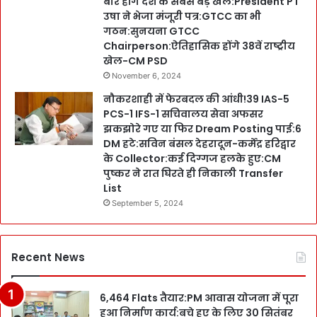
बार होंगे देश के सबसे बड़े खेल:President PT
उषा ने भेजा मंजूरी पत्र:GTCC का भी
गठन:सुनयना GTCC
Chairperson:ऐतिहासिक होंगे 38वें राष्ट्रीय
खेल-CM PSD
November 6, 2024
नौकरशाही में फेरबदल की आंधी!39 IAS-5
PCS-1 IFS-1 सचिवालय सेवा अफसर
झकझोरे गए या फिर Dream Posting पाई:6
DM हटे:सविन बंसल देहरादून-कर्मेंद्र हरिद्वार
के Collector:कई दिग्गज हलके हुए:CM
पुष्कर ने रात घिरते ही निकाली Transfer
List
September 5, 2024
Recent News
6,464 Flats तैयार:PM आवास योजना में पूरा
हुआ निर्माण कार्य:बचे हुए के लिए 30 सितंबर