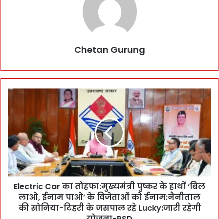
Chetan Gurung
E
l
e
c
t
r
i
c
C
Electric Car का तोहफा:मुख्यमंत्री पुष्कर के हाथों ‘बिल
a
लाओ, ईनाम पाओ’ के विजेताओं को ईनाम:नैनीताल
r
का
की सोनिया-टिहरी के जसपाल रहे Lucky:जारी रहेगी
तो
योजना-PSD