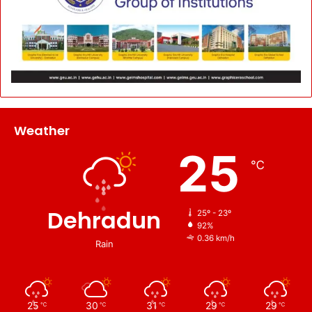
Weather
25
℃
Dehradun
25º - 23º
92%
0.36 km/h
Rain
25
30
31
29
29
℃
℃
℃
℃
℃