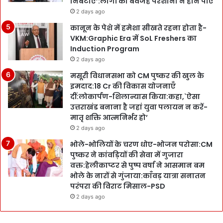
निबटाएँ’:लोगों को बेवजह परेशानी न होने पाए
2 days ago
कानून के पेशे में हमेशा सीखते रहना होता है-
VKM:Graphic Era में SoL Freshers का
Induction Program
2 days ago
मसूरी विधानसभा को CM पुष्कर की खुल के
इमदाद:18 Cr की विकास योजनाएँ
दीं:लोकार्पण-शिलान्यास किया:कहा,`ऐसा
उत्तराखंड बनाना है जहां युवा पलायन न करें-
मातृ शक्ति आत्मनिर्भर हो’
2 days ago
भोले-भोलियों के चरण धोए-भोजन परोसा:CM
पुष्कर ने कांवड़ियों की सेवा में गुजारा
वक्त:हेलीकाप्टर से पुष्प वर्षा ने आसमान बम
भोले के नारों से गुंजाया:काँवड़ यात्रा सनातन
परंपरा की विराट मिसाल-PSD
2 days ago