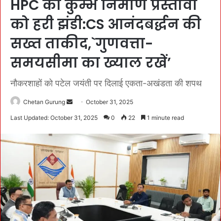
HPC की कुम्भ निर्माण प्रस्तावों
को हरी झंडी:CS आनंदबर्द्धन की
सख्त ताकीद,`गुणवत्ता-
समयसीमा का ख्याल रखें’
नौकरशाहों को पटेल जयंती पर दिलाई एकता-अखंडता की शपथ
Chetan Gurung
S
October 31, 2025
e
Last Updated: October 31, 2025
0
22
1 minute read
n
d
a
n
e
m
a
i
l