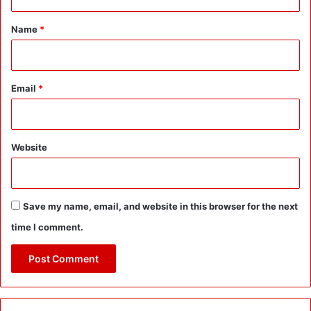
t
गी
*
यो
Name
*
ज
ना
-
P
Email
*
S
D
Website
Save my name, email, and website in this browser for the next
time I comment.