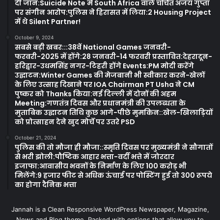
दी जान:Suicide Note में South Africa वाले चर्चित अजय गुप्ता
पर संगीन आरोप:पुलिस ने हिरासत में लिया:2 Housing Project
में थे Silent Partner!
October 9, 2024
सबसे बड़ी खबर:::38वें National Games जनवरी-
फरवरी-2025 में होंगे:28 जनवरी-14 फरवरी प्रस्तावित:देहरादून-
हरिद्वार-उधमसिंह नगर-टिहरी होंगे Events:PM मोदी करेंगे
उद्घाटन:Winter Games की मेजबानी भी स्वीकार करने-खेलों
के लिए उत्साह दिखाने पर IOA Chairman PT Usha ने CM
पुष्कर को Thanks किया:नई दिल्ली में दोनों की अहम
Meeting:गणतंत्र दिवस और प्रधानमंत्री की उपलब्धता के
मुताबिक उद्घाटन तिथि कुछ आगे-पीछे मुमकिन::खेल-खिलाड़ियों
को प्रोत्साहन देने खुद मोर्चे पर उतरे PSD
October 21, 2024
पुलिस की तो मौजा ही मौजा::स्मृति दिवस पर मुख्यमंत्री ने सौगातों
से भरी झोली:पौष्टिक आहार भत्ता-वर्दी भत्ते में जोरदार
इजाफा:आवासीय भवनों के निर्माण के लिए 100 करोड़ भी
मिलेंगे:9 हजार फीट से अधिक ऊंचाई पर पोस्टिंग हुई तो 300 रूपये
का होगा दैनिक भत्ता
Jannah is a Clean Responsive WordPress Newspaper, Magazine,
News and Blog theme. Packed with options that allow you to