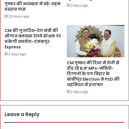
मे
मं
पुष्कर की अध्यक्षता में बड़े-अहम
2 days ago
के
प्रस्ताव पास
त्री
अ
से
23 hours ago
फ
मि
स
ले
CM की गुजारिश-रेल मंत्री की
रों
C
सौगात:बनबसा रेलवे स्टेशन पर
को
M
रुकेगी अछनेरा-टनकपुर
स
पु
Express
ख्त
ष्क
2 days ago
ता
र
की
CM पुष्कर की दिशा में तेजी से
:
दौड़ रहे BJP MPs-मंत्रियों-
द
जौ
दिग्गजों के पग:बिहार के
:
ली
बांकीपुर Election से PSD की
अ
ग्रां
अहमियत में इजाफा!
चा
ट
2 days ago
न
ए
क
य
I
र
n
पो
Leave a Reply
s
र्ट
p
प
e