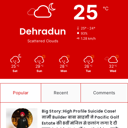
25
℃
Dehradun
25º - 24º
93%
1.28 km/h
Scattered Clouds
25
29
28
26
32
℃
℃
℃
℃
℃
Sat
Sun
Mon
Tue
Wed
Popular
Recent
Comments
Big Story::High Profile Suicide Case!
नामी Builder बाबा साहनी ने Pacific Golf
Estate की 8वीं मंजिल से छलांग लगा दे दी