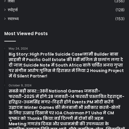
शिक्षा
(356)
स्पोर्ट्स
(128)
स्वास्थ्य
(153)
Most Viewed Posts
May 24, 2024
Big Story::High Profile Suicide Case!नामी Builder बाबा
साहनी ने Pacific Golf Estate की 8वीं मंजिल से छलांग लगा दे
दी जान:Suicide Note में South Africa वाले चर्चित अजय गुप्ता
पर संगीन आरोप:पुलिस ने हिरासत में लिया:2 Housing Project
में थे Silent Partner!
October 9, 2024
सबसे बड़ी खबर:::38वें National Games जनवरी-
फरवरी-2025 में होंगे:28 जनवरी-14 फरवरी प्रस्तावित:देहरादून-
हरिद्वार-उधमसिंह नगर-टिहरी होंगे Events:PM मोदी करेंगे
उद्घाटन:Winter Games की मेजबानी भी स्वीकार करने-खेलों
के लिए उत्साह दिखाने पर IOA Chairman PT Usha ने CM
पुष्कर को Thanks किया:नई दिल्ली में दोनों की अहम
Meeting:गणतंत्र दिवस और प्रधानमंत्री की उपलब्धता के