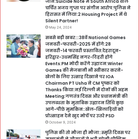
जान:Suicide Note में South Africa वाले
चर्चित अजय गुप्ता पर संगीन आरोप:पुलिस ने
हिरासत में लिया:2 Housing Project में थे
Silent Partner!
May 24, 2024
सबसे बड़ी खबर:::38वें National Games
जनवरी-फरवरी-2025 में होंगे:28
जनवरी-14 फरवरी प्रस्तावित:देहरादून-
हरिद्वार-उधमसिंह नगर-टिहरी होंगे
Events:PM मोदी करेंगे उद्घाटन:Winter
Games की मेजबानी भी स्वीकार करने-
खेलों के लिए उत्साह दिखाने पर IOA
Chairman PT Usha ने CM पुष्कर को
Thanks किया:नई दिल्ली में दोनों की अहम
Meeting:गणतंत्र दिवस और प्रधानमंत्री की
उपलब्धता के मुताबिक उद्घाटन तिथि कुछ
आगे-पीछे मुमकिन::खेल-खिलाड़ियों को
प्रोत्साहन देने खुद मोर्चे पर उतरे PSD
October 9, 2024
पुलिस की तो मौजा ही मौजा::स्मृति दिवस पर