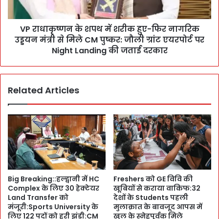
ने
के
वा
श
लों
VP राधाकृष्णन के शपथ में शरीक हुए-फिर नागरिक
प
को
उड्डयन मंत्री से मिले CM पुष्कर: जौली ग्रांट एयरपोर्ट पर
थ
जे
में
Night Landing की जताई दरकार
ल
श
भे
री
जो
क
-
Related Articles
हु
स
ए
चि
-
व
फि
D
र
r
ना
R
ग
R
रि
K
क
Big Breaking::हल्द्वानी में HC
Freshers को GE विवि की
का
उ
Complex के लिए 30 हेक्टेयर
खूबियों से कराया वाकिफ:32
म
ड्ड
Land Transfer को
देशों के Students पहली
ह
य
मंजूरी:Sports University के
मुलाक़ात के बावजूद आपस में
क
न
लिए 122 पदों को हरी झंडी:CM
खुल के स्नेहपूर्वक मिले