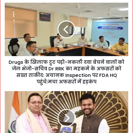
D
r
u
g
s
के
खि
ला
फ
Drugs के खिलाफ टूट पड़ो-नकली दवा बेचने वालों को
टू
जेल भेजो-सचिव Dr RRK का महकमे के अफसरों को
ट
प
सख्त ताकीद: अचानक Inspection पर FDA HQ
ड़ो
पहुंचे:मचा अफसरों में हड़कंप
-
न
V
क
P
ली
रा
द
धा
वा
कृ
बे
ष्ण
च
न