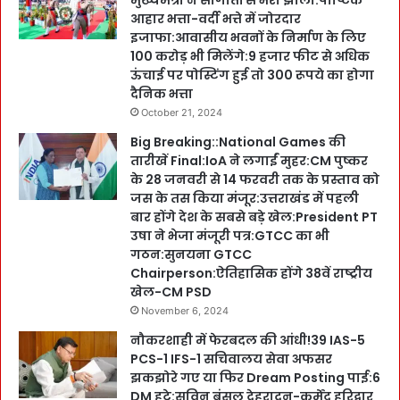
मुख्यमंत्री ने सौगातों से भरी झोली:पौष्टिक
आहार भत्ता-वर्दी भत्ते में जोरदार
इजाफा:आवासीय भवनों के निर्माण के लिए
100 करोड़ भी मिलेंगे:9 हजार फीट से अधिक
ऊंचाई पर पोस्टिंग हुई तो 300 रूपये का होगा
दैनिक भत्ता
October 21, 2024
Big Breaking::National Games की
तारीखें Final:IoA ने लगाईं मुहर:CM पुष्कर
के 28 जनवरी से 14 फरवरी तक के प्रस्ताव को
जस के तस किया मंजूर:उत्तराखंड में पहली
बार होंगे देश के सबसे बड़े खेल:President PT
उषा ने भेजा मंजूरी पत्र:GTCC का भी
गठन:सुनयना GTCC
Chairperson:ऐतिहासिक होंगे 38वें राष्ट्रीय
खेल-CM PSD
November 6, 2024
नौकरशाही में फेरबदल की आंधी!39 IAS-5
PCS-1 IFS-1 सचिवालय सेवा अफसर
झकझोरे गए या फिर Dream Posting पाई:6
DM हटे:सविन बंसल देहरादून-कर्मेंद्र हरिद्वार