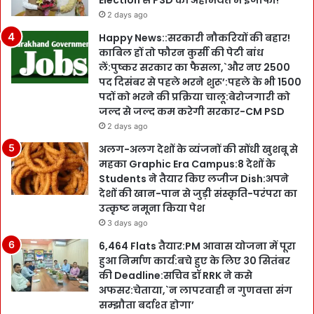
Election से PSD की अहमियत में इजाफा!
2 days ago
Happy News::सरकारी नौकरियों की बहार!
काबिल हों तो फौरन कुर्सी की पेटी बांध
लें:पुष्कर सरकार का फैसला,`और नए 2500
पद दिसंबर से पहले भरने शुरू’:पहले के भी 1500
पदों को भरने की प्रक्रिया चालू:बेरोजगारी को
जल्द से जल्द कम करेगी सरकार-CM PSD
2 days ago
अलग-अलग देशों के व्यंजनों की सोंधी खुशबू से
महका Graphic Era Campus:8 देशों के
Students ने तैयार किए लजीज Dish:अपने
देशों की खान-पान से जुड़ी संस्कृति-परंपरा का
उत्कृष्ट नमूना किया पेश
3 days ago
6,464 Flats तैयार:PM आवास योजना में पूरा
हुआ निर्माण कार्य:बचे हुए के लिए 30 सितंबर
की Deadline:सचिव डॉ RRK ने कसे
अफसर:चेताया,`न लापरवाही न गुणवत्ता संग
सम्झौता बर्दाश्त होगा’