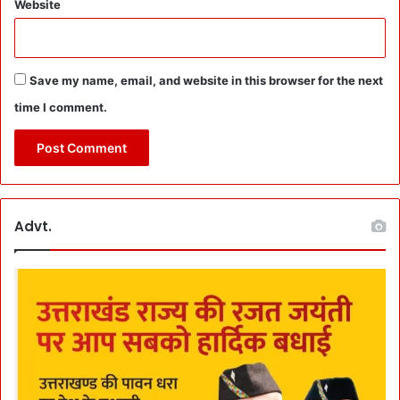
Website
रों
में
ह
ड़
Save my name, email, and website in this browser for the next
कं
प
time I comment.
Advt.