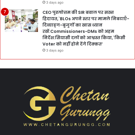
3 days ago
CEO पुरुषोत्तम की SIR बवाल पर सख्त
हिदायत,`BLOs अपने स्तर पर मामले निबटाएँ-
दिव्याङ्ग-बुजुर्गों का खास ध्यान
रखें:Commissioners-DMs को अहम
निर्देश:सियासी दलों को आश्वस्त किया,`किसी
Voter को नहीं होने देंगे दिक्कत’
3 days ago