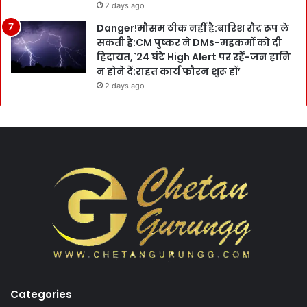
2 days ago
Danger!मौसम ठीक नहीं है:बारिश रौद्र रूप ले
सकती है:CM पुष्कर ने DMs-महकमों को दी
हिदायत,`24 घंटे High Alert पर रहें-जन हानि
न होने दें:राहत कार्य फौरन शुरू हों’
2 days ago
Categories