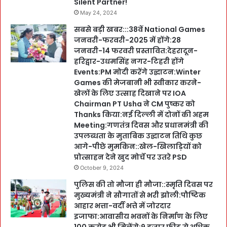
Silent Partner!
May 24, 2024
सबसे बड़ी खबर:::38वें National Games
जनवरी-फरवरी-2025 में होंगे:28
जनवरी-14 फरवरी प्रस्तावित:देहरादून-
हरिद्वार-उधमसिंह नगर-टिहरी होंगे
Events:PM मोदी करेंगे उद्घाटन:Winter
Games की मेजबानी भी स्वीकार करने-
खेलों के लिए उत्साह दिखाने पर IOA
Chairman PT Usha ने CM पुष्कर को
Thanks किया:नई दिल्ली में दोनों की अहम
Meeting:गणतंत्र दिवस और प्रधानमंत्री की
उपलब्धता के मुताबिक उद्घाटन तिथि कुछ
आगे-पीछे मुमकिन::खेल-खिलाड़ियों को
प्रोत्साहन देने खुद मोर्चे पर उतरे PSD
October 9, 2024
पुलिस की तो मौजा ही मौजा::स्मृति दिवस पर
मुख्यमंत्री ने सौगातों से भरी झोली:पौष्टिक
आहार भत्ता-वर्दी भत्ते में जोरदार
इजाफा:आवासीय भवनों के निर्माण के लिए