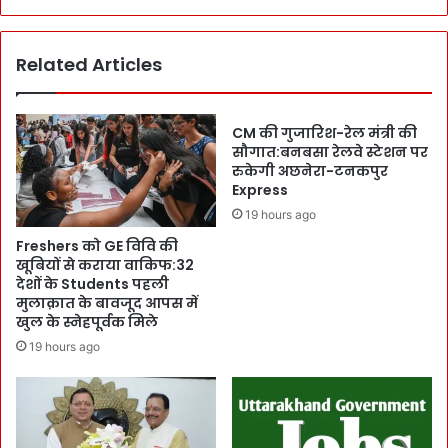
की
ज़ो
:
र
C
Related Articles
-
M
C
पु
M
ष्क
पु
CM की गुजारिश-रेल मंत्री की
र
ष्क
सौगात:बनबसा रेलवे स्टेशन पर
ने
र
रुकेगी अछनेरा-टनकपुर
C
Express
:
o
इ
19 hours ago
n
स
Freshers को GE विवि की
t
रो
खूबियों से कराया वाकिफ:32
r
प्र
देशों के Students पहली
o
मु
मुलाक़ात के बावजूद आपस में
l
ख
खुल के स्नेहपूर्वक मिले
R
ना
19 hours ago
o
रा
o
य
m
न
से
न
भा
ने