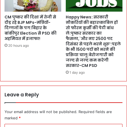
री
क
बा
हा
रि
,
CM पुष्कर की दिशा में तेजी से
Happy News::सरकारी
श
`
दौड़ रहे BJP MPs-मंत्रियों-
नौकरियों की बहार!काबिल हों
से
दिग्गजों के पग:बिहार के
तो फौरन कुर्सी की पेटी बांध
S
पै
बांकीपुर Election से PSD की
लें:पुष्कर सरकार का
p
अहमियत में इजाफा!
फैसला,`और नए 2500 पद
दा
a
दिसंबर से पहले भरने शुरू’:पहले
हा
c
20 hours ago
के भी 1500 पदों को भरने की
ला
e
प्रक्रिया चालू:बेरोजगारी को
त
W
जल्द से जल्द कम करेगी
का
o
सरकार-CM PSD
लि
r
1 day ago
या
l
जा
d
य
में
जा
भी
Leave a Reply
:
ता
उ
क
त्त
त
Your email address will not be published.
Required fields are
र
ब
marked
*
का
न