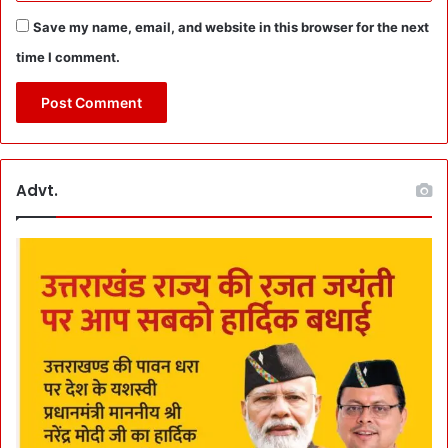
i
Save my name, email, and website in this browser for the next
t
time I comment.
y
गो
द
ले
ने
प
Advt.
र
ब
ल
दि
या
’