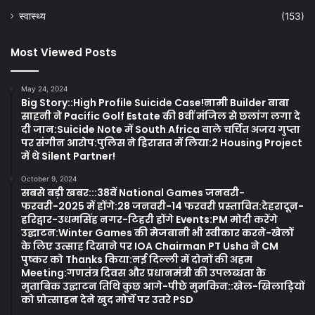
स्वास्थ्य
(153)
Most Viewed Posts
May 24, 2024
Big Story::High Profile Suicide Case!नामी Builder बाबा
साहनी ने Pacific Golf Estate की 8वीं मंजिल से छलांग लगा दे
दी जान:Suicide Note में South Africa वाले चर्चित अजय गुप्ता
पर संगीन आरोप:पुलिस ने हिरासत में लिया:2 Housing Project
में थे Silent Partner!
October 9, 2024
सबसे बड़ी खबर:::38वें National Games जनवरी-
फरवरी-2025 में होंगे:28 जनवरी-14 फरवरी प्रस्तावित:देहरादून-
हरिद्वार-उधमसिंह नगर-टिहरी होंगे Events:PM मोदी करेंगे
उद्घाटन:Winter Games की मेजबानी भी स्वीकार करने-खेलों
के लिए उत्साह दिखाने पर IOA Chairman PT Usha ने CM
पुष्कर को Thanks किया:नई दिल्ली में दोनों की अहम
Meeting:गणतंत्र दिवस और प्रधानमंत्री की उपलब्धता के
मुताबिक उद्घाटन तिथि कुछ आगे-पीछे मुमकिन::खेल-खिलाड़ियों
को प्रोत्साहन देने खुद मोर्चे पर उतरे PSD