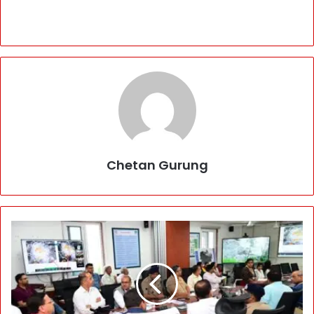
Chetan Gurung
मे
घों
के
तां
ड
व