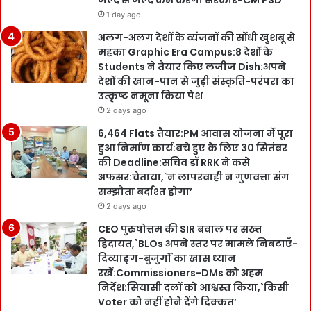
जल्द से जल्द कम करेगी सरकार-CM PSD
1 day ago
अलग-अलग देशों के व्यंजनों की सोंधी खुशबू से
महका Graphic Era Campus:8 देशों के
Students ने तैयार किए लजीज Dish:अपने
देशों की खान-पान से जुड़ी संस्कृति-परंपरा का
उत्कृष्ट नमूना किया पेश
2 days ago
6,464 Flats तैयार:PM आवास योजना में पूरा
हुआ निर्माण कार्य:बचे हुए के लिए 30 सितंबर
की Deadline:सचिव डॉ RRK ने कसे
अफसर:चेताया,`न लापरवाही न गुणवत्ता संग
सम्झौता बर्दाश्त होगा’
2 days ago
CEO पुरुषोत्तम की SIR बवाल पर सख्त
हिदायत,`BLOs अपने स्तर पर मामले निबटाएँ-
दिव्याङ्ग-बुजुर्गों का खास ध्यान
रखें:Commissioners-DMs को अहम
निर्देश:सियासी दलों को आश्वस्त किया,`किसी
Voter को नहीं होने देंगे दिक्कत’