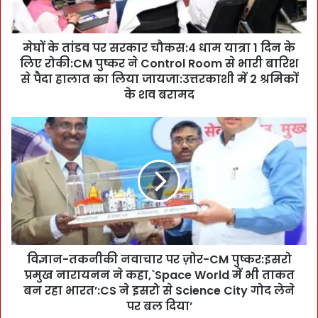
प
र
स
मेघों के तांडव पर सरकार चौकस:4 धाम यात्रा 1 दिन के
र
लिए रोकी:CM पुष्कर ने Control Room से भारी बारिश
का
र
से पैदा हालात का लिया जायजा:उत्तरकाशी में 2 श्रमिकों
चौ
के शव बरामद
क
स
वि
:
ज्ञा
4
न
धा
-
म
त
या
क
त्रा
नी
1
की
दि
न
न
विज्ञान-तकनीकी नवाचार पर ज़ोर-CM पुष्कर:इसरो
वा
के
प्रमुख नारायनन ने कहा,`Space World में भी ताकत
चा
लि
र
बन रहा भारत’:CS ने इसरो से Science City गोद लेने
ए
प
पर बल दिया’
रो
र