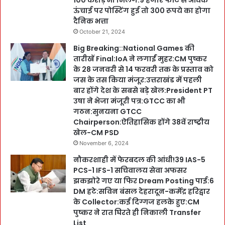
100 करोड़ भी मिलेंगे:9 हजार फीट से अधिक
ऊंचाई पर पोस्टिंग हुई तो 300 रूपये का होगा
दैनिक भत्ता
October 21, 2024
Big Breaking::National Games की
तारीखें Final:IoA ने लगाईं मुहर:CM पुष्कर
के 28 जनवरी से 14 फरवरी तक के प्रस्ताव को
जस के तस किया मंजूर:उत्तराखंड में पहली
बार होंगे देश के सबसे बड़े खेल:President PT
उषा ने भेजा मंजूरी पत्र:GTCC का भी
गठन:सुनयना GTCC
Chairperson:ऐतिहासिक होंगे 38वें राष्ट्रीय
खेल-CM PSD
November 6, 2024
नौकरशाही में फेरबदल की आंधी!39 IAS-5
PCS-1 IFS-1 सचिवालय सेवा अफसर
झकझोरे गए या फिर Dream Posting पाई:6
DM हटे:सविन बंसल देहरादून-कर्मेंद्र हरिद्वार
के Collector:कई दिग्गज हलके हुए:CM
पुष्कर ने रात घिरते ही निकाली Transfer
List