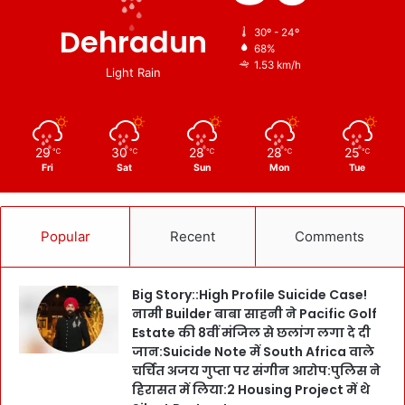
Dehradun
30º - 24º
68%
1.53 km/h
Light Rain
29
30
28
28
25
℃
℃
℃
℃
℃
Fri
Sat
Sun
Mon
Tue
Popular
Recent
Comments
Big Story::High Profile Suicide Case!
नामी Builder बाबा साहनी ने Pacific Golf
Estate की 8वीं मंजिल से छलांग लगा दे दी
जान:Suicide Note में South Africa वाले
चर्चित अजय गुप्ता पर संगीन आरोप:पुलिस ने
हिरासत में लिया:2 Housing Project में थे