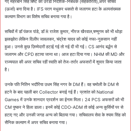
गए मेहरबान सिंह बिष्ट को उरेडा निदेशक-निबंधक (सहकारिता),अपर सचिव
(ऊर्जा) बना दिया है। IFS पराग मधुकर धकाते से जलागम हटा के अल्पसंख्यक
कल्याण विभाग का विशेष सचिव बनाया गया है।
सचिवों में डॉ पंकज पांडे, डॉ R राजेश कुमार, नीरज खैरवाल,षण्मुगम को भी थोड़ा
झकझोरा लेकिन दिलीप जावलकर, चंद्रेश यादव को कोई नफा-नुकसान नहीं
हुआ। उनसे कुछ ज़िम्मेदारी हटाई गई तो नई दी भी गई। CS आनंद बर्द्धन से
जलागम और CPD हटाया जाना था। आज हटा दिया गया। NHM की MD और
राज्यपाल की अपर सचिव रहीं स्वाति को तेज-तर्रार अफसरों में शुमार किया जाता
है।
उनके पति नितिन भदौरिया उधम सिंह नगर के DM हैं। वह चमोली के DM से
हटने के बाद पहली बार Collector बनाई गई हैं। प्रशांत को National
Games में उनके शानदार प्रदर्शन का ईनाम मिला। 24 PCS अफसरों को भी
CM पुष्कर ने हिला डाला। इनमें कोई CDO-ADM तो कोई अन्य कुर्सियों पर से
हटाए गए और उनकी जगह अन्य को बिठाया गया। सचिवालय सेवा के श्याम सिंह को
सैनिक कल्याण में अपर सचिव बनाया गया।