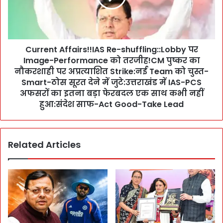
:
n
बा
t
ढ़
A
से
f
पा
Current Affairs!!IAS Re-shuffling::Lobby पर
f
र
Image-Performance को तरजीह!CM पुष्कर का
a
पा
i
नौकरशाही पर अप्रत्याशित Strike:नई Team को चुस्त-
ने
r
Smart-ठोस सूरत देने में जुटे:उत्तराखंड में IAS-PCS
को
s
अफसरों का इतना बड़ा फेरबदल एक साथ कभी नहीं
M
!
हुआ:संदेश साफ-Act Good-Take Lead
o
!
c
I
k
A
D
Related Articles
S
r
R
i
e
l
-
l
s
3
h
0
u
जू
f