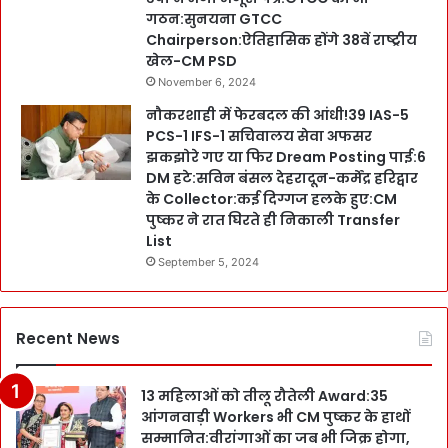
गठन:सुनयना GTCC
Chairperson:ऐतिहासिक होंगे 38वें राष्ट्रीय
खेल-CM PSD
November 6, 2024
नौकरशाही में फेरबदल की आंधी!39 IAS-5
PCS-1 IFS-1 सचिवालय सेवा अफसर
झकझोरे गए या फिर Dream Posting पाई:6
DM हटे:सविन बंसल देहरादून-कर्मेंद्र हरिद्वार
के Collector:कई दिग्गज हलके हुए:CM
पुष्कर ने रात घिरते ही निकाली Transfer
List
September 5, 2024
Recent News
13 महिलाओं को तीलू रौतेली Award:35
आंगनवाड़ी Workers भी CM पुष्कर के हाथों
सम्मानित:वीरांगाओं का जब भी जिक्र होगा,