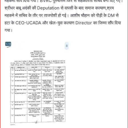
महकमा सौंप दिया गया। BVRC पुरुषोत्तम फिर से सहकारिता सचिव बना दिए गए।
श्रीधर बाबू अद्दंकी की Deputation से वापसी के बाद समाज कल्याण,श्रम
महकमे में सचिव के तौर पर ताजपोशी हो गई। आशीष चौहान को पौड़ी के DM से
हटा के CEO-UCADA और खेल-युवा कल्याण Director का जिम्मा सौंप दिया
गया।