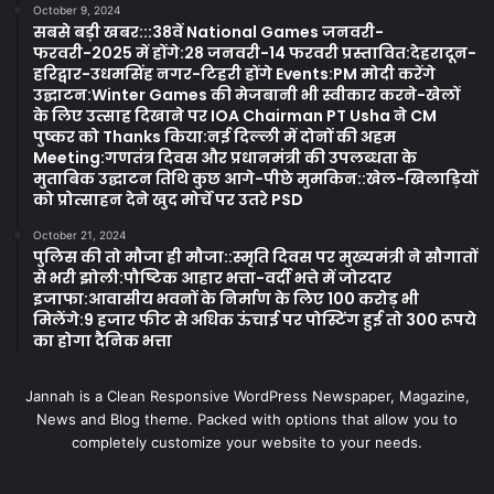
October 9, 2024
सबसे बड़ी खबर:::38वें National Games जनवरी-
फरवरी-2025 में होंगे:28 जनवरी-14 फरवरी प्रस्तावित:देहरादून-
हरिद्वार-उधमसिंह नगर-टिहरी होंगे Events:PM मोदी करेंगे
उद्घाटन:Winter Games की मेजबानी भी स्वीकार करने-खेलों
के लिए उत्साह दिखाने पर IOA Chairman PT Usha ने CM
पुष्कर को Thanks किया:नई दिल्ली में दोनों की अहम
Meeting:गणतंत्र दिवस और प्रधानमंत्री की उपलब्धता के
मुताबिक उद्घाटन तिथि कुछ आगे-पीछे मुमकिन::खेल-खिलाड़ियों
को प्रोत्साहन देने खुद मोर्चे पर उतरे PSD
October 21, 2024
पुलिस की तो मौजा ही मौजा::स्मृति दिवस पर मुख्यमंत्री ने सौगातों
से भरी झोली:पौष्टिक आहार भत्ता-वर्दी भत्ते में जोरदार
इजाफा:आवासीय भवनों के निर्माण के लिए 100 करोड़ भी
मिलेंगे:9 हजार फीट से अधिक ऊंचाई पर पोस्टिंग हुई तो 300 रूपये
का होगा दैनिक भत्ता
Jannah is a Clean Responsive WordPress Newspaper, Magazine,
News and Blog theme. Packed with options that allow you to
completely customize your website to your needs.