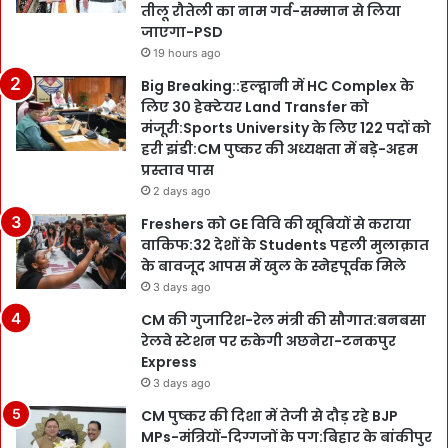
तीलू रौतेली का नाम गर्व-सम्मान से लिया
जाएगा-PSD
19 hours ago
Big Breaking::हल्द्वानी में HC Complex के
लिए 30 हेक्टेयर Land Transfer को
मंजूरी:Sports University के लिए 122 पदों को
हरी झंडी:CM पुष्कर की अध्यक्षता में बड़े-अहम
प्रस्ताव पास
2 days ago
Freshers को GE विवि की खूबियों से कराया
वाकिफ:32 देशों के Students पहली मुलाक़ात
के बावजूद आपस में खुल के स्नेहपूर्वक मिले
3 days ago
CM की गुजारिश-रेल मंत्री की सौगात:बनबसा
रेलवे स्टेशन पर रुकेगी अछनेरा-टनकपुर
Express
3 days ago
CM पुष्कर की दिशा में तेजी से दौड़ रहे BJP
MPs-मंत्रियों-दिग्गजों के पग:बिहार के बांकीपुर