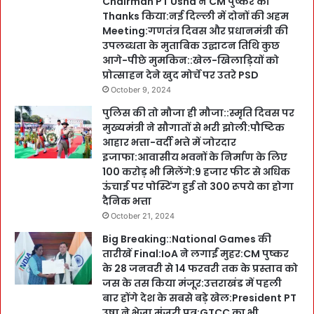
Chairman PT Usha ने CM पुष्कर को
Thanks किया:नई दिल्ली में दोनों की अहम
Meeting:गणतंत्र दिवस और प्रधानमंत्री की
उपलब्धता के मुताबिक उद्घाटन तिथि कुछ
आगे-पीछे मुमकिन::खेल-खिलाड़ियों को
प्रोत्साहन देने खुद मोर्चे पर उतरे PSD
October 9, 2024
पुलिस की तो मौजा ही मौजा::स्मृति दिवस पर
मुख्यमंत्री ने सौगातों से भरी झोली:पौष्टिक
आहार भत्ता-वर्दी भत्ते में जोरदार
इजाफा:आवासीय भवनों के निर्माण के लिए
100 करोड़ भी मिलेंगे:9 हजार फीट से अधिक
ऊंचाई पर पोस्टिंग हुई तो 300 रूपये का होगा
दैनिक भत्ता
October 21, 2024
Big Breaking::National Games की
तारीखें Final:IoA ने लगाईं मुहर:CM पुष्कर
के 28 जनवरी से 14 फरवरी तक के प्रस्ताव को
जस के तस किया मंजूर:उत्तराखंड में पहली
बार होंगे देश के सबसे बड़े खेल:President PT
उषा ने भेजा मंजूरी पत्र:GTCC का भी