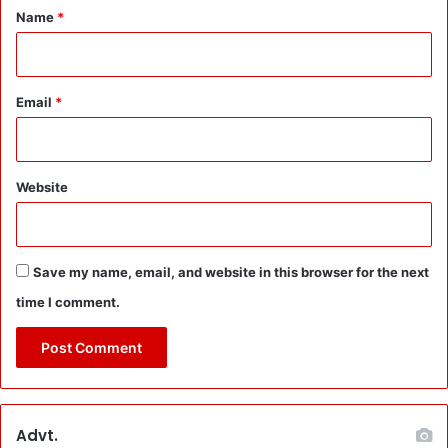
सी
*
नौ
Name
*
क
क
म
र
र
शा
ही
Email
*
प
र
अ
प्र
Website
त्या
शि
त
S
Save my name, email, and website in this browser for the next
t
time I comment.
r
i
k
e
:
न
Advt.
ई