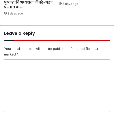
पुष्कर की अध्यक्षता में बड़े-अहम
3 days ago
o
r
प्रस्ताव पास
n
f
2 days ago
s
o
o
r
o
m
n
a
Leave a Reply
से
n
मु
c
क़ा
e
Your email address will not be published.
Required fields are
ब
को
marked
*
ले
त
के
C
र
लि
जी
o
ए
ह
m
U
!
S
C
m
D
M
e
M
पु
A
ष्क
n
ने
र
t
क
का