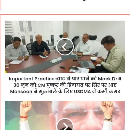
I
m
p
o
r
t
a
n
t
Important Practice::बाढ़ से पार पाने को Mock Drill
P
30 जून को:CM पुष्कर की हिदायत पर सिर पर आए
r
a
Monsoon से मुक़ाबले के लिए USDMA ने कसी कमर
c
t
C
i
u
c
r
e
r
:
e