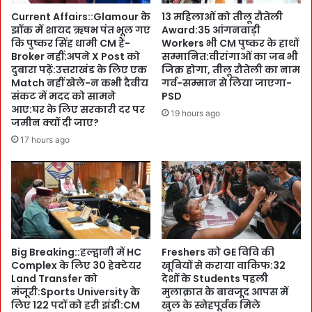
न
f
Current Affairs::Glamour के
13 महिलाओं को तीलू रौतेली
को
l
झोंक में शायद ऋषभ पंत भूल गए
Award:35 आंगनवाड़ी
:
i
कि पुष्कर सिंह धामी CM हैं-
Workers भी CM पुष्कर के हाथों
C
n
Broker नहीं:अपने X Post को
सम्मानित:वीरांगाओं का जब भी
M
g
दुबारा पढ़ें:उत्तराखंड के लिए एक
जिक्र होगा, तीलू रौतेली का नाम
पु
:
Match नहीं खेले-न कभी दैवीय
गर्व-सम्मान से लिया जाएगा-
ष्क
:
संकट में मदद को सामने
PSD
र
L
आए:घर के लिए सरकारी दर पर
19 hours ago
की
जमीन क्यों दी जाए?
o
हि
b
17 hours ago
दा
b
य
y
त
प
प
र
र
I
सि
m
र
a
Big Breaking::हल्द्वानी में HC
Freshers को GE विवि की
प
g
Complex के लिए 30 हेक्टेयर
खूबियों से कराया वाकिफ:32
र
e
Land Transfer को
देशों के Students पहली
आ
-
मंजूरी:Sports University के
मुलाक़ात के बावजूद आपस में
ए
P
लिए 122 पदों को हरी झंडी:CM
खुल के स्नेहपूर्वक मिले
M
e